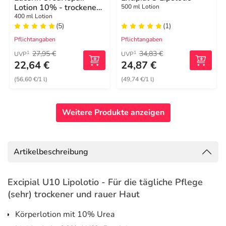
Lotion 10% - trockene
500 ml Lotion
Haut
400 ml Lotion
(5)
(1)
Pflichtangaben
Pflichtangaben
27,95 €
34,83 €
1
1
UVP
UVP
22,64 €
24,87 €
(56,60 €/1 l)
(49,74 €/1 l)
Weitere Produkte anzeigen
Artikelbeschreibung
Excipial U10 Lipolotio - Für die tägliche Pflege
(sehr) trockener und rauer Haut
Körperlotion mit 10% Urea