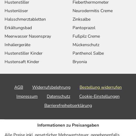
Hustenstiller
Fieberthermometer
Hustenlöser
Neurodermitis Creme
Halsschmerztabletten
Zinksalbe
Erkältungsbad
Pantoprazol
Meerwasser Nasenspray
Fußpilz Creme
Inhaliergeräte
Mückenschutz
Hustenstiller Kinder
Panthenol Salbe
Hustensaft Kinder
Bryonia
AGB
Widerrufsbelehrung
Bestellung widerrufen
Impressum
Datenschutz
Cookie-Einstellungen
Barrierefreiheitserklärung
Informationen zu Preisangaben
Alle Preise inkl. gesetzlicher Mehrwertsteuer, gegebenenfalls