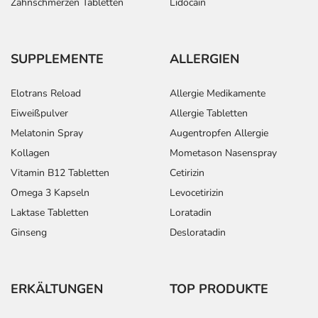
Zahnschmerzen Tabletten
Lidocain
SUPPLEMENTE
ALLERGIEN
Elotrans Reload
Allergie Medikamente
Eiweißpulver
Allergie Tabletten
Melatonin Spray
Augentropfen Allergie
Kollagen
Mometason Nasenspray
Vitamin B12 Tabletten
Cetirizin
Omega 3 Kapseln
Levocetirizin
Laktase Tabletten
Loratadin
Ginseng
Desloratadin
ERKÄLTUNGEN
TOP PRODUKTE