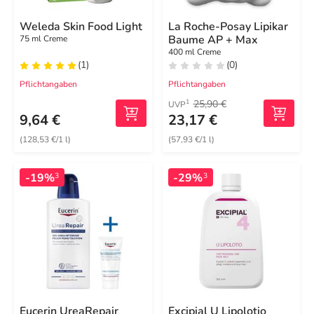
Weleda Skin Food Light
La Roche-Posay Lipikar
Baume AP + Max
75 ml Creme
400 ml Creme
(1)
(0)
Pflichtangaben
Pflichtangaben
25,90 €
1
UVP
9,64 €
23,17 €
(128,53 €/1 l)
(57,93 €/1 l)
-19%
-29%
3
3
Eucerin UreaRepair
Excipial U Lipolotio