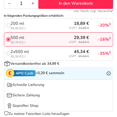
Refluthin, Lasea & Carmenthin Deals
Sport & Fitness
Täglich gut versorgt
In den Warenkorb
inkl. MwSt. zzgl. Versand
Salus Deals
Tierapotheke
In folgenden Packungsgrößen erhältlich:
18,89 €
200 ml
3
-20%
UVP¹
23,68 €
94,45 €/1 l
Vitamine & Mineralstoffe
29,39 €
500 ml
3
-16%
UVP¹
34,83 €
58,78 €/1 l
Marken
45,34 €
2x500 ml
3
-35%
UVP¹
69,66 €
45,34 €/1 l
Versandkostenfrei ab 34,99 €
+0,29 €
sammeln
APO Cash
Schnelle Lieferung
Sichere Zahlung
Geprüfter Shop
Zu meiner Favoriten-Liste hinzufügen