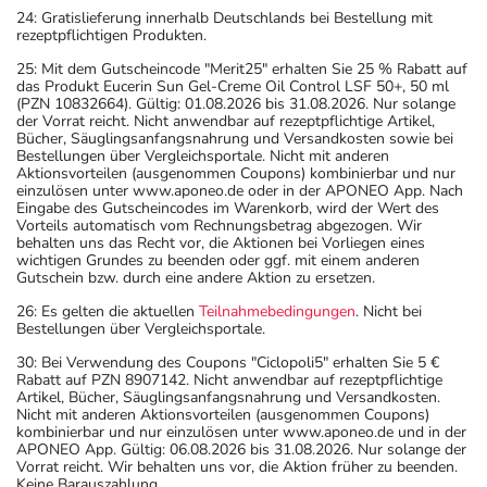
24: Gratislieferung innerhalb Deutschlands bei Bestellung mit
rezeptpflichtigen Produkten.
25: Mit dem Gutscheincode "Merit25" erhalten Sie 25 % Rabatt auf
das Produkt Eucerin Sun Gel-Creme Oil Control LSF 50+, 50 ml
(PZN 10832664). Gültig: 01.08.2026 bis 31.08.2026. Nur solange
der Vorrat reicht. Nicht anwendbar auf rezeptpflichtige Artikel,
Bücher, Säuglingsanfangsnahrung und Versandkosten sowie bei
Bestellungen über Vergleichsportale. Nicht mit anderen
Aktionsvorteilen (ausgenommen Coupons) kombinierbar und nur
einzulösen unter www.aponeo.de oder in der APONEO App. Nach
Eingabe des Gutscheincodes im Warenkorb, wird der Wert des
Vorteils automatisch vom Rechnungsbetrag abgezogen. Wir
behalten uns das Recht vor, die Aktionen bei Vorliegen eines
wichtigen Grundes zu beenden oder ggf. mit einem anderen
Gutschein bzw. durch eine andere Aktion zu ersetzen.
26: Es gelten die aktuellen
Teilnahmebedingungen
. Nicht bei
Bestellungen über Vergleichsportale.
30: Bei Verwendung des Coupons "Ciclopoli5" erhalten Sie 5 €
Rabatt auf PZN 8907142. Nicht anwendbar auf rezeptpflichtige
Artikel, Bücher, Säuglingsanfangsnahrung und Versandkosten.
Nicht mit anderen Aktionsvorteilen (ausgenommen Coupons)
kombinierbar und nur einzulösen unter www.aponeo.de und in der
APONEO App. Gültig: 06.08.2026 bis 31.08.2026. Nur solange der
Vorrat reicht. Wir behalten uns vor, die Aktion früher zu beenden.
Keine Barauszahlung.