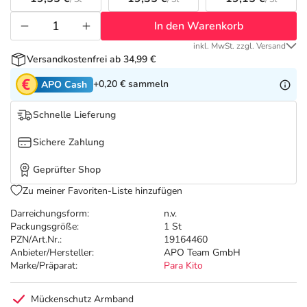
Refluthin, Lasea & Carmenthin Deals
Sport & Fitness
Täglich gut versorgt
In den Warenkorb
Salus Deals
Tierapotheke
inkl. MwSt. zzgl. Versand
Versandkostenfrei ab 34,99 €
Vitamine & Mineralstoffe
+0,20 €
sammeln
APO Cash
Schnelle Lieferung
Marken
Sichere Zahlung
Geprüfter Shop
Zu meiner Favoriten-Liste hinzufügen
Darreichungsform:
n.v.
Packungsgröße:
1 St
PZN/Art.Nr.:
19164460
Anbieter/Hersteller:
APO Team GmbH
Marke/Präparat:
Para Kito
Mückenschutz Armband