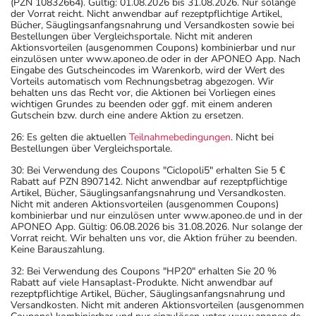
(PZN 10832664). Gültig: 01.08.2026 bis 31.08.2026. Nur solange
der Vorrat reicht. Nicht anwendbar auf rezeptpflichtige Artikel,
Bücher, Säuglingsanfangsnahrung und Versandkosten sowie bei
Bestellungen über Vergleichsportale. Nicht mit anderen
Aktionsvorteilen (ausgenommen Coupons) kombinierbar und nur
einzulösen unter www.aponeo.de oder in der APONEO App. Nach
Eingabe des Gutscheincodes im Warenkorb, wird der Wert des
Vorteils automatisch vom Rechnungsbetrag abgezogen. Wir
behalten uns das Recht vor, die Aktionen bei Vorliegen eines
wichtigen Grundes zu beenden oder ggf. mit einem anderen
Gutschein bzw. durch eine andere Aktion zu ersetzen.
26: Es gelten die aktuellen
Teilnahmebedingungen
. Nicht bei
Bestellungen über Vergleichsportale.
30: Bei Verwendung des Coupons "Ciclopoli5" erhalten Sie 5 €
Rabatt auf PZN 8907142. Nicht anwendbar auf rezeptpflichtige
Artikel, Bücher, Säuglingsanfangsnahrung und Versandkosten.
Nicht mit anderen Aktionsvorteilen (ausgenommen Coupons)
kombinierbar und nur einzulösen unter www.aponeo.de und in der
APONEO App. Gültig: 06.08.2026 bis 31.08.2026. Nur solange der
Vorrat reicht. Wir behalten uns vor, die Aktion früher zu beenden.
Keine Barauszahlung.
32: Bei Verwendung des Coupons "HP20" erhalten Sie 20 %
Rabatt auf viele Hansaplast-Produkte. Nicht anwendbar auf
rezeptpflichtige Artikel, Bücher, Säuglingsanfangsnahrung und
Versandkosten. Nicht mit anderen Aktionsvorteilen (ausgenommen