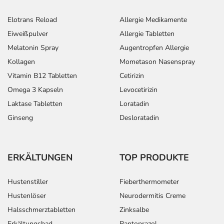
Elotrans Reload
Allergie Medikamente
Eiweißpulver
Allergie Tabletten
Melatonin Spray
Augentropfen Allergie
Kollagen
Mometason Nasenspray
Vitamin B12 Tabletten
Cetirizin
Omega 3 Kapseln
Levocetirizin
Laktase Tabletten
Loratadin
Ginseng
Desloratadin
ERKÄLTUNGEN
TOP PRODUKTE
Hustenstiller
Fieberthermometer
Hustenlöser
Neurodermitis Creme
Halsschmerztabletten
Zinksalbe
Erkältungsbad
Pantoprazol