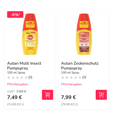
-6%
3
Autan Multi Insect
Autan Zeckenschutz
Pumpspray
Pumpspray
100 ml Spray
100 ml Spray
(0)
(0)
Pflichtangaben
Pflichtangaben
7,99 €
1
UVP
7,49 €
7,99 €
(74,90 €/1 l)
(79,90 €/1 l)