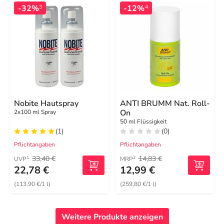
-32%
-12%
3
4
Nobite Hautspray
ANTI BRUMM Nat. Roll-
On
2x100 ml Spray
50 ml Flüssigkeit
(1)
(0)
Pflichtangaben
Pflichtangaben
33,40 €
14,83 €
1
2
UVP
MRP
22,78 €
12,99 €
(113,90 €/1 l)
(259,80 €/1 l)
Weitere Produkte anzeigen