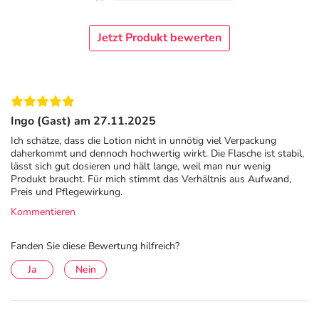
entscheidende Rolle bei der Unterstützung der
regenerativen Stoffwechselprozesse der Haut und
Jetzt Produkt bewerten
stabilisiert die natürliche Hautbarriere, wodurch die Haut
geschmeidig und gesund bleibt.
Das enthaltene
Weizenkeimöl Triticum Vulgare (Wheat)
Germ Oil zeichnet sich durch folgende Eigenschaften aus:
Ingo (Gast) am 27.11.2025
intensiv pflegend: versorgt die Haut mit Feuchtigkeit
Ich schätze, dass die Lotion nicht in unnötig viel Verpackung
daherkommt und dennoch hochwertig wirkt. Die Flasche ist stabil,
stark antioxidativ: schützt die Haut vor freien Radikalen
lässt sich gut dosieren und hält lange, weil man nur wenig
und vorzeitiger Hautalterung
Produkt braucht. Für mich stimmt das Verhältnis aus Aufwand,
Preis und Pflegewirkung.
hautstraffend: fördert die Festigkeit und Elastizität der
Kommentieren
Haut
ideal für reife und trockene Haut: besonders geeignet
Fanden Sie diese Bewertung hilfreich?
für Haut, die intensive Pflege und Regeneration
benötigt
Ja
Nein
feuchthaltend: hilft, die Feuchtigkeit in der Haut zu
bewahren und Trockenheit vorzubeugen