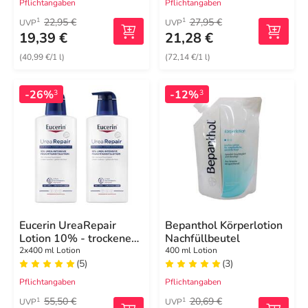
Pflichtangaben
Pflichtangaben
22,95 €
27,95 €
1
1
UVP
UVP
19,39 €
21,28 €
(40,99 €/1 l)
(72,14 €/1 l)
-26%
-12%
3
3
Eucerin UreaRepair
Bepanthol Körperlotion
Lotion 10% - trockene
Nachfüllbeutel
Haut
2x400 ml Lotion
400 ml Lotion
(5)
(3)
Pflichtangaben
Pflichtangaben
55,50 €
20,69 €
1
1
UVP
UVP