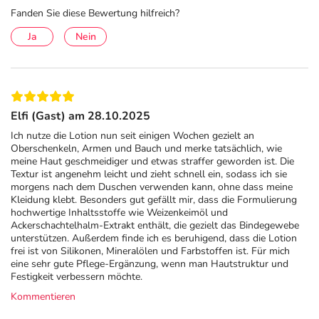
Anwendung
Fanden Sie diese Bewertung hilfreich?
1- 2-mal täglich dünn auftragen und leicht einmassieren.
Ja
Nein
Hinweise
Nach Anbruch 12 Monate haltbar.
Inhaltsstoffe
Elfi (Gast) am 28.10.2025
Ich nutze die Lotion nun seit einigen Wochen gezielt an
Aqua, Glycerin, Dicaprylyl Ether, Caprylic/Capric
Oberschenkeln, Armen und Bauch und merke tatsächlich, wie
Triglyceride, Pentylene Glycol, Cetearyl Alcohol,
meine Haut geschmeidiger und etwas straffer geworden ist. Die
Textur ist angenehm leicht und zieht schnell ein, sodass ich sie
Panthenol, Hydrated Silica, Lactose, Cetearyl Glucoside,
morgens nach dem Duschen verwenden kann, ohne dass meine
Vegetable Oil, Equisetum Arvense Extract, Alcohol,
Kleidung klebt. Besonders gut gefällt mir, dass die Formulierung
Sodium Benzoate, Triticum Vulgare (Wheat) Germ Oil,
hochwertige Inhaltsstoffe wie Weizenkeimöl und
Ackerschachtelhalm-Extrakt enthält, die gezielt das Bindegewebe
Xanthan Gum, Sodium Stearoyl Glutamate, Citric Acid,
unterstützen. Außerdem finde ich es beruhigend, dass die Lotion
Tocopherol, Helianthus Annuus Seed Oil
frei ist von Silikonen, Mineralölen und Farbstoffen ist. Für mich
eine sehr gute Pflege-Ergänzung, wenn man Hautstruktur und
Adresse des Anbieters/Herstellers
Festigkeit verbessern möchte.
Kommentieren
Homöopathisches Laboratorium Alexander Pflüger GmbH