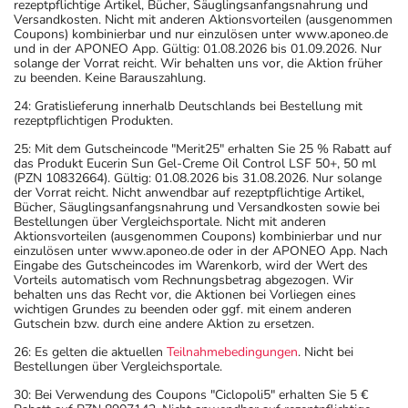
rezeptpflichtige Artikel, Bücher, Säuglingsanfangsnahrung und
Versandkosten. Nicht mit anderen Aktionsvorteilen (ausgenommen
Coupons) kombinierbar und nur einzulösen unter www.aponeo.de
und in der APONEO App. Gültig: 01.08.2026 bis 01.09.2026. Nur
solange der Vorrat reicht. Wir behalten uns vor, die Aktion früher
zu beenden. Keine Barauszahlung.
24: Gratislieferung innerhalb Deutschlands bei Bestellung mit
rezeptpflichtigen Produkten.
25: Mit dem Gutscheincode "Merit25" erhalten Sie 25 % Rabatt auf
das Produkt Eucerin Sun Gel-Creme Oil Control LSF 50+, 50 ml
(PZN 10832664). Gültig: 01.08.2026 bis 31.08.2026. Nur solange
der Vorrat reicht. Nicht anwendbar auf rezeptpflichtige Artikel,
Bücher, Säuglingsanfangsnahrung und Versandkosten sowie bei
Bestellungen über Vergleichsportale. Nicht mit anderen
Aktionsvorteilen (ausgenommen Coupons) kombinierbar und nur
einzulösen unter www.aponeo.de oder in der APONEO App. Nach
Eingabe des Gutscheincodes im Warenkorb, wird der Wert des
Vorteils automatisch vom Rechnungsbetrag abgezogen. Wir
behalten uns das Recht vor, die Aktionen bei Vorliegen eines
wichtigen Grundes zu beenden oder ggf. mit einem anderen
Gutschein bzw. durch eine andere Aktion zu ersetzen.
26: Es gelten die aktuellen
Teilnahmebedingungen
. Nicht bei
Bestellungen über Vergleichsportale.
30: Bei Verwendung des Coupons "Ciclopoli5" erhalten Sie 5 €