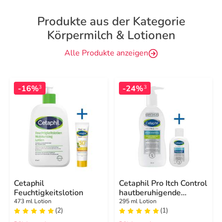
Produkte aus der Kategorie
Körpermilch & Lotionen
Alle Produkte anzeigen
-16%
-24%
3
3
Cetaphil
Cetaphil Pro Itch Control
Feuchtigkeitslotion
hautberuhigende
Pflegelotion
473 ml Lotion
295 ml Lotion
(2)
(1)