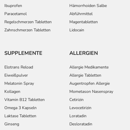
Ibuprofen
Hämorrhoiden Salbe
Paracetamol
Abführmittel
Regelschmerzen Tabletten
Magentabletten
Zahnschmerzen Tabletten
Lidocain
SUPPLEMENTE
ALLERGIEN
Elotrans Reload
Allergie Medikamente
Eiweißpulver
Allergie Tabletten
Melatonin Spray
Augentropfen Allergie
Kollagen
Mometason Nasenspray
Vitamin B12 Tabletten
Cetirizin
Omega 3 Kapseln
Levocetirizin
Laktase Tabletten
Loratadin
Ginseng
Desloratadin