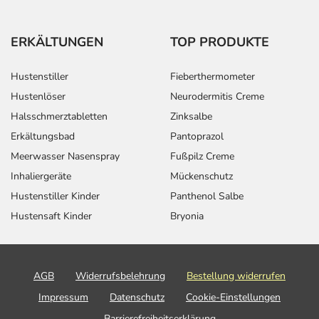
ERKÄLTUNGEN
TOP PRODUKTE
Hustenstiller
Fieberthermometer
Hustenlöser
Neurodermitis Creme
Halsschmerztabletten
Zinksalbe
Erkältungsbad
Pantoprazol
Meerwasser Nasenspray
Fußpilz Creme
Inhaliergeräte
Mückenschutz
Hustenstiller Kinder
Panthenol Salbe
Hustensaft Kinder
Bryonia
AGB
Widerrufsbelehrung
Bestellung widerrufen
Impressum
Datenschutz
Cookie-Einstellungen
Barrierefreiheitserklärung