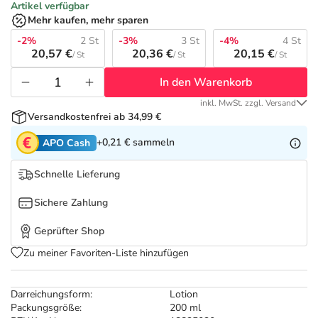
Refluthin, Lasea & Carmenthin Deals
Sport & Fitness
Täglich gut versorgt
Artikel verfügbar
Mehr kaufen, mehr sparen
Salus Deals
-2%
2 St
-3%
3 St
-4%
4 St
Tierapotheke
20,57 €
20,36 €
20,15 €
/ St
/ St
/ St
In den Warenkorb
Vitamine & Mineralstoffe
inkl. MwSt. zzgl. Versand
Versandkostenfrei ab 34,99 €
Marken
+0,21 €
sammeln
APO Cash
Schnelle Lieferung
Sichere Zahlung
Geprüfter Shop
Zu meiner Favoriten-Liste hinzufügen
Darreichungsform:
Lotion
Packungsgröße:
200 ml