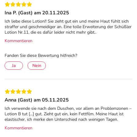
Ackerschachtelhalmextrakt (Equisetum Arvense)
ist
Ina P. (Gast) am 20.11.2025
gekennzeichnet durch:
Ich liebe diese Lotion!! Sie zieht gut ein und meine Haut fühlt sich
hoher Gehalt an wasserlöslicher Kieselsäure:
straffer und geschmeidiger an. Eine tolle Erweiterung der Schüßler
Lotion Nr.11, die es dafür leider nicht mehr gibt..
unterstützt die Festigkeit und Regeneration des
Kommentieren
Bindegewebes durch eine zusammenziehende,
aufbauende Kraft
Fanden Sie diese Bewertung hilfreich?
regt den Hautstoffwechsel an: unterstützt die
natürliche Regeneration der Haut und verleiht ihr ein
Ja
Nein
frisches, vitales Aussehen.
Mineralstoff-Lotionen von Pflüger für eine gesunde
Hautpflege
Anna (Gast) am 05.11.2025
Das Sortiment der Mineralstoff-Lotionen von Pflüger
Ich verwende sie nach dem Duschen, vor allem an Problemzonen –
umfasst drei Lotionen, die eine gesunde Hautpflege
Lotion B tut [...] gut. Zieht gut ein, kein Fettfilm. Meine Haut ist
ergänzen. Alle Lotionen sind frei von Silikonen, Paraffinen
elastischer, ich merke den Unterschied nach wenigen Tagen.
und Mineralöl, Duft- und Farbstoffen sowie Mikroplastik.
Kommentieren