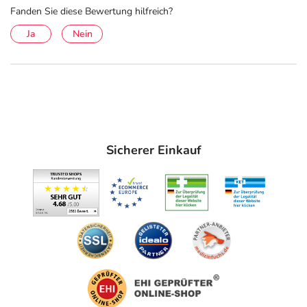
& Co. KG
Fanden Sie diese Bewertung hilfreich?
Röntgenstr. 4
33378 Rheda-Wiedenbrück
Ja
Nein
elektronische Adresse: www.pflueger.de
Angaben gem. EU-Produktsicherheitsverordnung (GPSR)
anzeigen
Das
PDF des Beipackzettels
können Sie sich oben
herunterladen.
Sicherer Einkauf