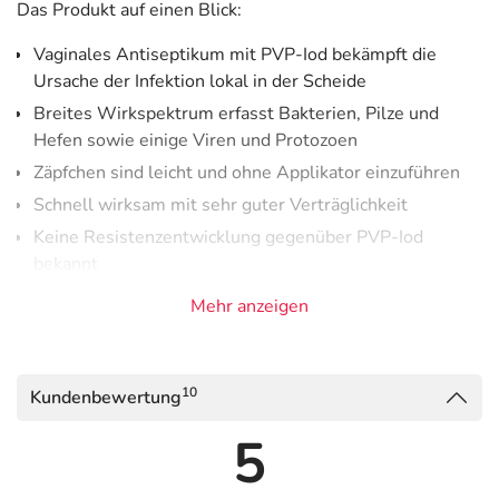
Das Produkt auf einen Blick:
Vaginales Antiseptikum mit PVP-Iod bekämpft die
Ursache der Infektion lokal in der Scheide
Breites Wirkspektrum erfasst Bakterien, Pilze und
Hefen sowie einige Viren und Protozoen
Zäpfchen sind leicht und ohne Applikator einzuführen
Schnell wirksam mit sehr guter Verträglichkeit
Keine Resistenzentwicklung gegenüber PVP-Iod
bekannt
Mehr anzeigen
Vagisan sept ist ein einzigartiges vaginales Antiseptikum
mit Povidon-Iod (PVP-Iod), welches direkt die Ursache
der Scheideninfektion behandelt. Das breite
10
Kundenbewertung
Wirkspektrum erfasst Bakterien, Pilze und Hefen sowie
einige Viren und Protozoen. Daher kann es bei einer
5
Vielzahl an Scheideninfektionen angewendet werden,
unter anderem bei spezifischen und unspezifischen