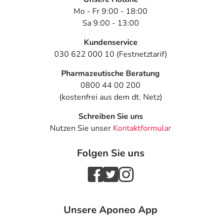
hochdisperses Siliciumdioxid (E551), mittelkettige
Mo - Fr 9:00 - 18:00
Triglyceride
Sa 9:00 - 13:00
Die Zäpfchen sind frei von Konservierungs-, Duft- oder
Kundenservice
Farbstoffen.
030 622 000 10 (Festnetztarif)
Adresse des Anbieters/Herstellers
Pharmazeutische Beratung
0800 44 00 200
Dr. August Wolff GmbH & Co. KG Arzneimittel
(kostenfrei aus dem dt. Netz)
Sudbrackstr. 56
33611 Bielefeld
Schreiben Sie uns
Nutzen Sie unser
Kontaktformular
Das
PDF des Beipackzettels
können Sie sich oben
herunterladen.
Folgen Sie uns
Unsere Aponeo App