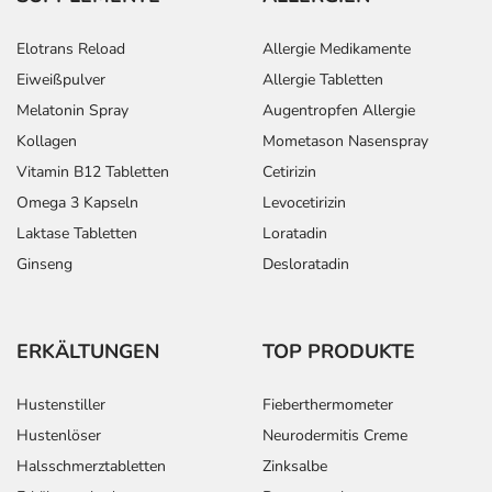
Elotrans Reload
Allergie Medikamente
Eiweißpulver
Allergie Tabletten
Melatonin Spray
Augentropfen Allergie
Kollagen
Mometason Nasenspray
Vitamin B12 Tabletten
Cetirizin
Omega 3 Kapseln
Levocetirizin
Laktase Tabletten
Loratadin
Ginseng
Desloratadin
ERKÄLTUNGEN
TOP PRODUKTE
Hustenstiller
Fieberthermometer
Hustenlöser
Neurodermitis Creme
Halsschmerztabletten
Zinksalbe