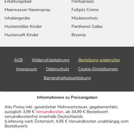
Erkältungsbad
Pantoprazol
Meerwasser Nasenspray
Fußpilz Creme
Inhaliergeräte
Mückenschutz
Hustenstiller Kinder
Panthenol Salbe
Hustensaft Kinder
Bryonia
AGB
Widerrufsbelehrung
Bestellung widerrufen
Impressum
Datenschutz
Cookie-Einstellungen
Barrierefreiheitserklärung
Informationen zu Preisangaben
Alle Preise inkl. gesetzlicher Mehrwertsteuer, gegebenenfalls
zuzüglich 3,99 €
Versandkosten
, ab 34,99 € Bestellwert
versandkostenfrei innerhalb Deutschlands.
(Lieferung nach Österreich: 4,95 € Versandkosten unabhängig vom
Bestellwert)