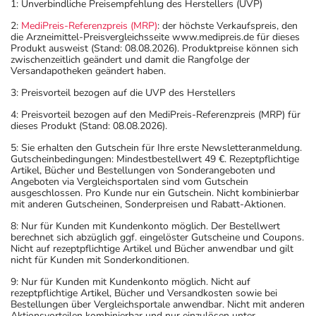
1: Unverbindliche Preisempfehlung des Herstellers (UVP)
2:
MediPreis-Referenzpreis (MRP)
: der höchste Verkaufspreis, den
die Arzneimittel-Preisvergleichsseite www.medipreis.de für dieses
Produkt ausweist (Stand: 08.08.2026). Produktpreise können sich
zwischenzeitlich geändert und damit die Rangfolge der
Versandapotheken geändert haben.
3: Preisvorteil bezogen auf die UVP des Herstellers
4: Preisvorteil bezogen auf den MediPreis-Referenzpreis (MRP) für
dieses Produkt (Stand: 08.08.2026).
5: Sie erhalten den Gutschein für Ihre erste Newsletteranmeldung.
Gutscheinbedingungen: Mindestbestellwert 49 €. Rezeptpflichtige
Artikel, Bücher und Bestellungen von Sonderangeboten und
Angeboten via Vergleichsportalen sind vom Gutschein
ausgeschlossen. Pro Kunde nur ein Gutschein. Nicht kombinierbar
mit anderen Gutscheinen, Sonderpreisen und Rabatt-Aktionen.
8: Nur für Kunden mit Kundenkonto möglich. Der Bestellwert
berechnet sich abzüglich ggf. eingelöster Gutscheine und Coupons.
Nicht auf rezeptpflichtige Artikel und Bücher anwendbar und gilt
nicht für Kunden mit Sonderkonditionen.
9: Nur für Kunden mit Kundenkonto möglich. Nicht auf
rezeptpflichtige Artikel, Bücher und Versandkosten sowie bei
Bestellungen über Vergleichsportale anwendbar. Nicht mit anderen
Aktionsvorteilen kombinierbar und nur einzulösen unter