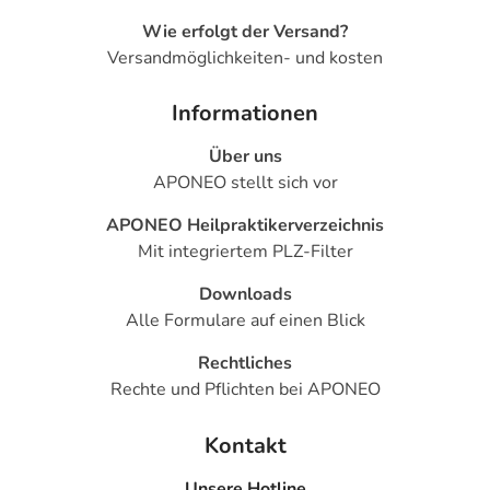
beginnen, denn sie enthält wichtige Informationen.
Wie erfolgt der Versand?
Wenden Sie dieses Arzneimittel immer genau wie in
Versandmöglichkeiten- und kosten
dieser Packungsbeilage beschrieben bzw. genau nach
Anweisung Ihres Arztes oder Apothekers an.
Informationen
Bitte verwenden Sie dieses Arzneimittel nicht mehr nach
Über uns
dem auf der Packung oder der Umverpackung
APONEO stellt sich vor
angegebenen Verfallsdatum. Das Verfallsdatum bezieht
sich auf den letzten Tag des angegebenen Monats.
APONEO Heilpraktikerverzeichnis
Mit integriertem PLZ-Filter
Inhaltsstoffe
Downloads
Wirkstoff:
Alle Formulare auf einen Blick
1 Vaginalzäpfchen enthält: 200 mg Povidon-Iod [Poly(1-
vinyl-2-pyrrolidon)-Iod-Komplex] mit einem mittleren
Rechtliches
Molekulargewicht von 44.000 und einem verfügbaren
Rechte und Pflichten bei APONEO
Iodgehalt von 10 % in Neutralfettgrundlage
Kontakt
Sonstige Bestandteile: Hartfett, Natriumacetat,
Unsere Hotline