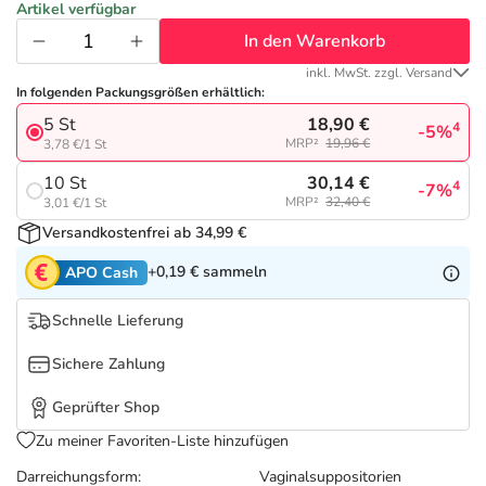
Refluthin, Lasea & Carmenthin Deals
Sport & Fitness
Täglich gut versorgt
Artikel verfügbar
In den Warenkorb
Salus Deals
Tierapotheke
inkl. MwSt. zzgl. Versand
In folgenden Packungsgrößen erhältlich:
18,90 €
5 St
Vitamine & Mineralstoffe
4
-5%
MRP²
19,96 €
3,78 €/1 St
30,14 €
10 St
4
-7%
Marken
MRP²
32,40 €
3,01 €/1 St
Versandkostenfrei ab 34,99 €
+0,19 €
sammeln
APO Cash
Schnelle Lieferung
Sichere Zahlung
Geprüfter Shop
Zu meiner Favoriten-Liste hinzufügen
Darreichungsform:
Vaginalsuppositorien