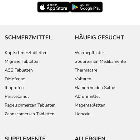
SCHMERZMITTEL
HÄUFIG GESUCHT
Kopfschmerztabletten
Wärmepflaster
Migräne Tabletten
Sodbrennen Medikamente
ASS Tabletten
Thermacare
Diclofenac
Voltaren
Ibuprofen
Hämorrhoiden Salbe
Paracetamol
Abführmittel
Regelschmerzen Tabletten
Magentabletten
Zahnschmerzen Tabletten
Lidocain
SUPPLEMENTE
ALLERGIEN