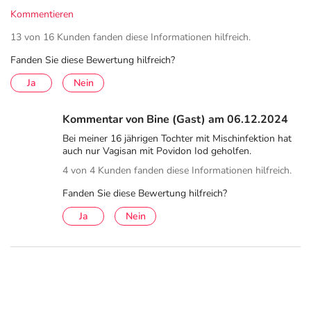
Verträglichkeit aufweist. Vagisan sept ist ohne Applikator
Kommentieren
leicht einzuführen, wirkt außerdem schnell und ist gut
13 von 16 Kunden fanden diese Informationen hilfreich.
verträglich.
Fanden Sie diese Bewertung hilfreich?
Gute Gründe für Vagisan sept:
Ja
Nein
Bekämpft die Ursache der Infektion lokal in der Scheide
Zäpfchen sind leicht und ohne Applikator einzuführen
Kommentar von Bine (Gast) am 06.12.2024
Schnell wirksam
Bei meiner 16 jährigen Tochter mit Mischinfektion hat
auch nur Vagisan mit Povidon Iod geholfen.
Sehr gute Verträglichkeit
4 von 4 Kunden fanden diese Informationen hilfreich.
Keine Resistenzentwicklung gegenüber PVP-Iod
bekannt
Fanden Sie diese Bewertung hilfreich?
Ja
Nein
Antiseptika greifen direkt die Erreger einer Infektion, wie
Bakterien, Pilze oder Viren, an. Bekannt sind sie häufig als
Desinfektionsmittel z. B. für Hände oder zur
Wunddesinfektion. Vagisan sept ist ein lokales
Antiseptikum für die Vagina bei Scheideninfektionen. Ein