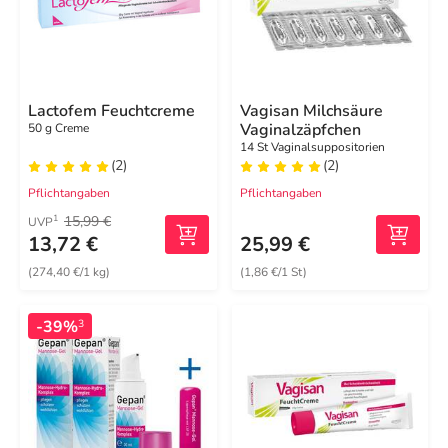
Lactofem Feuchtcreme
Vagisan Milchsäure
Vaginalzäpfchen
50 g Creme
14 St Vaginalsuppositorien
(2)
(2)
Pflichtangaben
Pflichtangaben
15,99 €
1
UVP
13,72 €
25,99 €
(274,40 €/1 kg)
(1,86 €/1 St)
-39%
3