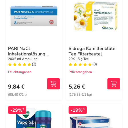
PARI NaCl
Sidroga Kamillenblüte
Inhalationslösung
Tee Filterbeutel
Ampullen
20X5 ml Ampullen
20X1.5 g Tee
(2)
(8)
Pflichtangaben
Pflichtangaben
9,84 €
5,26 €
(98,40 €/1 l)
(175,33 €/1 kg)
-29%
-19%
3
3