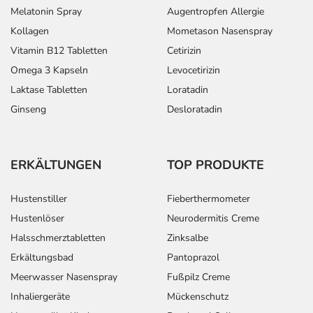
Melatonin Spray
Augentropfen Allergie
Kollagen
Mometason Nasenspray
Vitamin B12 Tabletten
Cetirizin
Omega 3 Kapseln
Levocetirizin
Laktase Tabletten
Loratadin
Ginseng
Desloratadin
ERKÄLTUNGEN
TOP PRODUKTE
Hustenstiller
Fieberthermometer
Hustenlöser
Neurodermitis Creme
Halsschmerztabletten
Zinksalbe
Erkältungsbad
Pantoprazol
Meerwasser Nasenspray
Fußpilz Creme
Inhaliergeräte
Mückenschutz