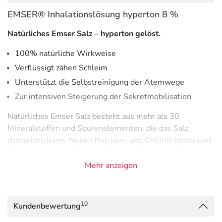
EMSER® Inhalationslösung hyperton 8 %
Natürliches Emser Salz – hyperton gelöst.
100% natürliche Wirkweise
Verflüssigt zähen Schleim
Unterstützt die Selbstreinigung der Atemwege
Zur intensiven Steigerung der Sekretmobilisation
Natürliches Emser Salz besteht aus mehr als 30
Mineralstoffen und Spurenelementen, die das Salz
charakterisieren. Neben Natrium- und Chlorid-Ionen sind
Mineralstoffe wie Kalium, Calcium, Magnesium, Eisen,
Fluorid und Sulfat enthalten.
Mehr anzeigen
Den größten Anteil machen Hydrogencarbonat-Ionen aus,
weshalb eine Lösung des Natürlichen Emser Salzes leicht
10
Kundenbewertung
alkalisch (pH 8-10) ist.