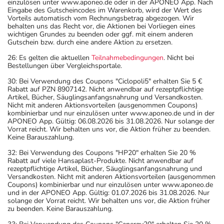
einzulösen unter www.aponeo.de oder in der APONEO App. Nach
Eingabe des Gutscheincodes im Warenkorb, wird der Wert des
Vorteils automatisch vom Rechnungsbetrag abgezogen. Wir
behalten uns das Recht vor, die Aktionen bei Vorliegen eines
wichtigen Grundes zu beenden oder ggf. mit einem anderen
Gutschein bzw. durch eine andere Aktion zu ersetzen.
26: Es gelten die aktuellen
Teilnahmebedingungen
. Nicht bei
Bestellungen über Vergleichsportale.
30: Bei Verwendung des Coupons "Ciclopoli5" erhalten Sie 5 €
Rabatt auf PZN 8907142. Nicht anwendbar auf rezeptpflichtige
Artikel, Bücher, Säuglingsanfangsnahrung und Versandkosten.
Nicht mit anderen Aktionsvorteilen (ausgenommen Coupons)
kombinierbar und nur einzulösen unter www.aponeo.de und in der
APONEO App. Gültig: 06.08.2026 bis 31.08.2026. Nur solange der
Vorrat reicht. Wir behalten uns vor, die Aktion früher zu beenden.
Keine Barauszahlung.
32: Bei Verwendung des Coupons "HP20" erhalten Sie 20 %
Rabatt auf viele Hansaplast-Produkte. Nicht anwendbar auf
rezeptpflichtige Artikel, Bücher, Säuglingsanfangsnahrung und
Versandkosten. Nicht mit anderen Aktionsvorteilen (ausgenommen
Coupons) kombinierbar und nur einzulösen unter www.aponeo.de
und in der APONEO App. Gültig: 01.07.2026 bis 31.08.2026. Nur
solange der Vorrat reicht. Wir behalten uns vor, die Aktion früher
zu beenden. Keine Barauszahlung.