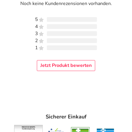
Anwendungsgebiete
Noch keine Kundenrezensionen vorhanden.
Erkrankungen der unteren Atemwege, die mit einer
5
Schleimverfestigung einhergehen und eine intensive
4
Steigerung der Sekretmobilisation erfordern
3
Mukoviszidose (zystische Fibrose)
2
Bronchiektasen (Ausweitung der Bronchien)
1
Anwendung
Jetzt Produkt bewerten
Erste Anwendung unter ärztlicher Anleitung,
insbesondere bei Patientinnen und Patienten mit einer
Überempfindlichkeit der Atemwege und bei Kindern.
Inhaltsstoffe
Inhaltsstoffe
je 5 ml Lösung (= 1 Ampulle):
406,5 mg Natürliches Emser Salz
Sicherer Einkauf
Sonstige Bestandteile: gereinigtes Wasser