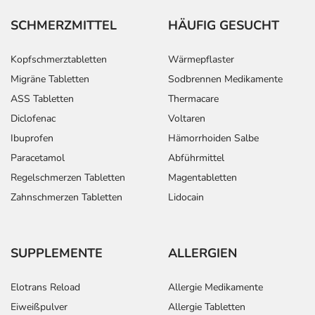
SCHMERZMITTEL
HÄUFIG GESUCHT
Kopfschmerztabletten
Wärmepflaster
Migräne Tabletten
Sodbrennen Medikamente
ASS Tabletten
Thermacare
Diclofenac
Voltaren
Ibuprofen
Hämorrhoiden Salbe
Paracetamol
Abführmittel
Regelschmerzen Tabletten
Magentabletten
Zahnschmerzen Tabletten
Lidocain
SUPPLEMENTE
ALLERGIEN
Elotrans Reload
Allergie Medikamente
Eiweißpulver
Allergie Tabletten