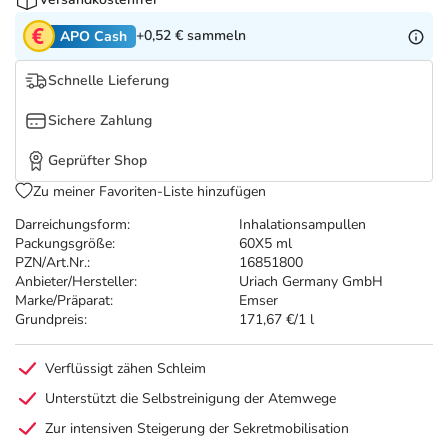
Refluthin, Lasea & Carmenthin Deals
Sport & Fitness
Täglich gut versorgt
+0,52 €
sammeln
APO Cash
Salus Deals
Tierapotheke
Schnelle Lieferung
Vitamine & Mineralstoffe
Sichere Zahlung
Geprüfter Shop
Marken
Zu meiner Favoriten-Liste hinzufügen
Darreichungsform:
Inhalationsampullen
Packungsgröße:
60X5 ml
PZN/Art.Nr.:
16851800
Anbieter/Hersteller:
Uriach Germany GmbH
Marke/Präparat:
Emser
Grundpreis:
171,67 €/1 l
Verflüssigt zähen Schleim
Unterstützt die Selbstreinigung der Atemwege
Zur intensiven Steigerung der Sekretmobilisation