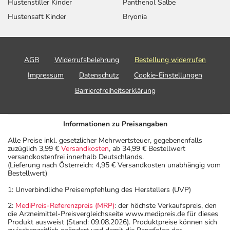
Hustenstiller Kinder
Panthenol Salbe
Hustensaft Kinder
Bryonia
AGB
Widerrufsbelehrung
Bestellung widerrufen
Impressum
Datenschutz
Cookie-Einstellungen
Barrierefreiheitserklärung
Informationen zu Preisangaben
Alle Preise inkl. gesetzlicher Mehrwertsteuer, gegebenenfalls
zuzüglich 3,99 €
Versandkosten
, ab 34,99 € Bestellwert
versandkostenfrei innerhalb Deutschlands.
(Lieferung nach Österreich: 4,95 € Versandkosten unabhängig vom
Bestellwert)
1: Unverbindliche Preisempfehlung des Herstellers (UVP)
2:
MediPreis-Referenzpreis (MRP)
: der höchste Verkaufspreis, den
die Arzneimittel-Preisvergleichsseite www.medipreis.de für dieses
Produkt ausweist (Stand: 09.08.2026). Produktpreise können sich