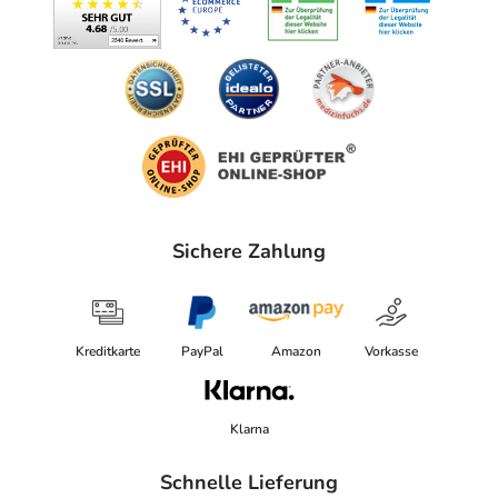
Adresse des Anbieters/Herstellers
Uriach Germany GmbH
Arzbacher Str. 78
56130 Bad Ems
elektronische Adresse: Produktsicherheit@uriach.com
Angaben gem. EU-Produktsicherheitsverordnung (GPSR)
anzeigen
Sichere Zahlung
Das
PDF des Beipackzettels
können Sie sich oben
herunterladen.
Kreditkarte
PayPal
Amazon
Vorkasse
Klarna
Schnelle Lieferung