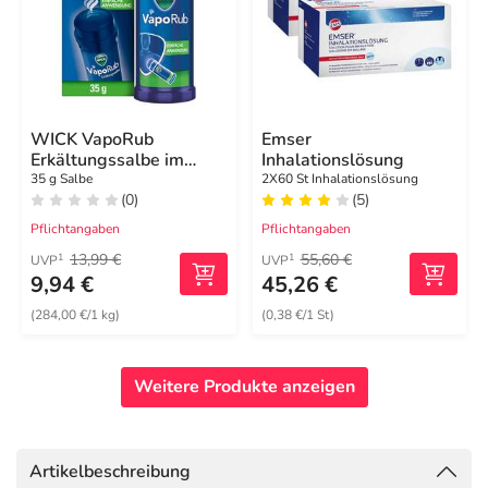
WICK VapoRub
Emser
Erkältungssalbe im
Inhalationslösung
Applikator
35 g Salbe
2X60 St Inhalationslösung
(0)
(5)
Pflichtangaben
Pflichtangaben
13,99 €
55,60 €
1
1
UVP
UVP
9,94 €
45,26 €
(284,00 €/1 kg)
(0,38 €/1 St)
Weitere Produkte anzeigen
Artikelbeschreibung