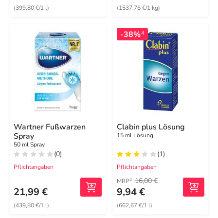
(399,80 €/1 l)
(1537,76 €/1 kg)
-38%
4
Wartner Fußwarzen
Clabin plus Lösung
Spray
15 ml Lösung
50 ml Spray
(0)
(1)
Pflichtangaben
Pflichtangaben
16,00 €
2
MRP
21,99 €
9,94 €
(439,80 €/1 l)
(662,67 €/1 l)