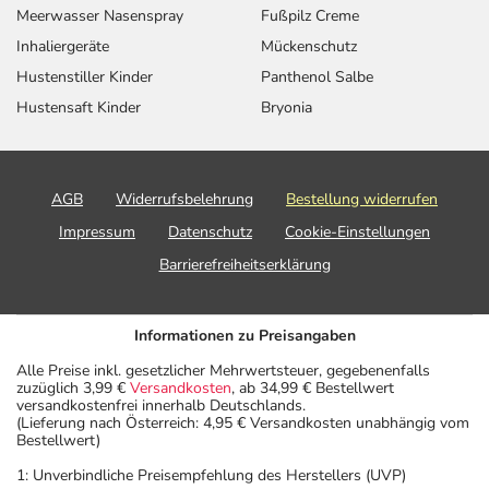
Meerwasser Nasenspray
Fußpilz Creme
Inhaliergeräte
Mückenschutz
Hustenstiller Kinder
Panthenol Salbe
Hustensaft Kinder
Bryonia
AGB
Widerrufsbelehrung
Bestellung widerrufen
Impressum
Datenschutz
Cookie-Einstellungen
Barrierefreiheitserklärung
Informationen zu Preisangaben
Alle Preise inkl. gesetzlicher Mehrwertsteuer, gegebenenfalls
zuzüglich 3,99 €
Versandkosten
, ab 34,99 € Bestellwert
versandkostenfrei innerhalb Deutschlands.
(Lieferung nach Österreich: 4,95 € Versandkosten unabhängig vom
Bestellwert)
1: Unverbindliche Preisempfehlung des Herstellers (UVP)