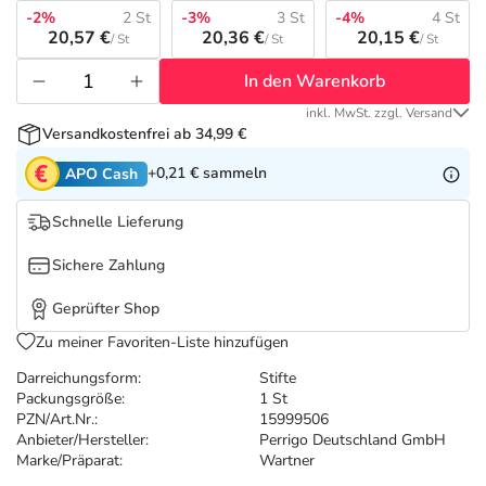
Refluthin, Lasea & Carmenthin Deals
Sport & Fitness
Täglich gut versorgt
-2%
2 St
-3%
3 St
-4%
4 St
20,57 €
20,36 €
20,15 €
/ St
/ St
/ St
Salus Deals
Tierapotheke
In den Warenkorb
inkl. MwSt. zzgl. Versand
Vitamine & Mineralstoffe
Versandkostenfrei ab 34,99 €
+0,21 €
sammeln
APO Cash
Marken
Schnelle Lieferung
Sichere Zahlung
Geprüfter Shop
Zu meiner Favoriten-Liste hinzufügen
Darreichungsform:
Stifte
Packungsgröße:
1 St
PZN/Art.Nr.:
15999506
Anbieter/Hersteller:
Perrigo Deutschland GmbH
Marke/Präparat:
Wartner