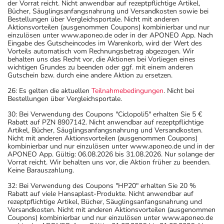
der Vorrat reicht. Nicht anwendbar auf rezeptpflichtige Artikel,
Bücher, Säuglingsanfangsnahrung und Versandkosten sowie bei
Bestellungen über Vergleichsportale. Nicht mit anderen
Aktionsvorteilen (ausgenommen Coupons) kombinierbar und nur
einzulösen unter www.aponeo.de oder in der APONEO App. Nach
Eingabe des Gutscheincodes im Warenkorb, wird der Wert des
Vorteils automatisch vom Rechnungsbetrag abgezogen. Wir
behalten uns das Recht vor, die Aktionen bei Vorliegen eines
wichtigen Grundes zu beenden oder ggf. mit einem anderen
Gutschein bzw. durch eine andere Aktion zu ersetzen.
26: Es gelten die aktuellen
Teilnahmebedingungen
. Nicht bei
Bestellungen über Vergleichsportale.
30: Bei Verwendung des Coupons "Ciclopoli5" erhalten Sie 5 €
Rabatt auf PZN 8907142. Nicht anwendbar auf rezeptpflichtige
Artikel, Bücher, Säuglingsanfangsnahrung und Versandkosten.
Nicht mit anderen Aktionsvorteilen (ausgenommen Coupons)
kombinierbar und nur einzulösen unter www.aponeo.de und in der
APONEO App. Gültig: 06.08.2026 bis 31.08.2026. Nur solange der
Vorrat reicht. Wir behalten uns vor, die Aktion früher zu beenden.
Keine Barauszahlung.
32: Bei Verwendung des Coupons "HP20" erhalten Sie 20 %
Rabatt auf viele Hansaplast-Produkte. Nicht anwendbar auf
rezeptpflichtige Artikel, Bücher, Säuglingsanfangsnahrung und
Versandkosten. Nicht mit anderen Aktionsvorteilen (ausgenommen
Coupons) kombinierbar und nur einzulösen unter www.aponeo.de