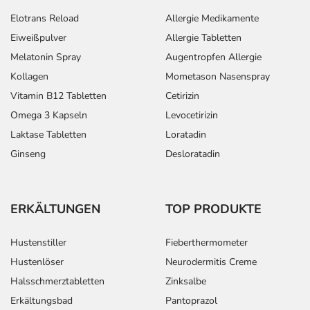
Elotrans Reload
Allergie Medikamente
Eiweißpulver
Allergie Tabletten
Melatonin Spray
Augentropfen Allergie
Kollagen
Mometason Nasenspray
Vitamin B12 Tabletten
Cetirizin
Omega 3 Kapseln
Levocetirizin
Laktase Tabletten
Loratadin
Ginseng
Desloratadin
ERKÄLTUNGEN
TOP PRODUKTE
Hustenstiller
Fieberthermometer
Hustenlöser
Neurodermitis Creme
Halsschmerztabletten
Zinksalbe
Erkältungsbad
Pantoprazol