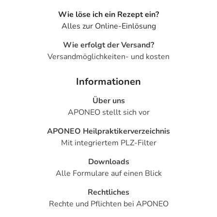
elektronische Adresse: https://www.viatris.de/de-de
Wie löse ich ein Rezept ein?
Angaben gem. EU-Produktsicherheitsverordnung (GPSR)
Alles zur Online-Einlösung
anzeigen
Wie erfolgt der Versand?
Das
PDF des Beipackzettels
können Sie sich oben
Versandmöglichkeiten- und kosten
herunterladen.
Informationen
Über uns
APONEO stellt sich vor
APONEO Heilpraktikerverzeichnis
Mit integriertem PLZ-Filter
Downloads
Alle Formulare auf einen Blick
Rechtliches
Rechte und Pflichten bei APONEO