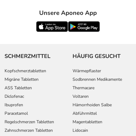
Unsere Aponeo App
SCHMERZMITTEL
HÄUFIG GESUCHT
Kopfschmerztabletten
Wärmepflaster
Migräne Tabletten
Sodbrennen Medikamente
ASS Tabletten
Thermacare
Diclofenac
Voltaren
Ibuprofen
Hämorrhoiden Salbe
Paracetamol
Abführmittel
Regelschmerzen Tabletten
Magentabletten
Zahnschmerzen Tabletten
Lidocain