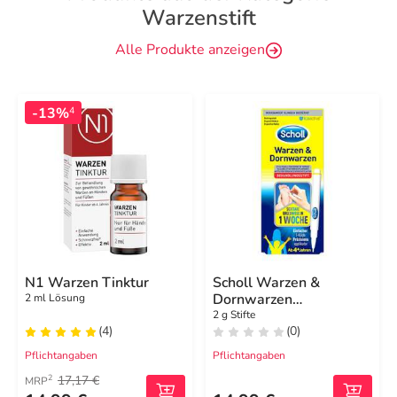
Warzenstift
Alle Produkte anzeigen
-13%
4
N1 Warzen Tinktur
Scholl Warzen &
Dornwarzen
2 ml Lösung
Behandlungsstift
2 g Stifte
(4)
(0)
Pflichtangaben
Pflichtangaben
17,17 €
2
MRP