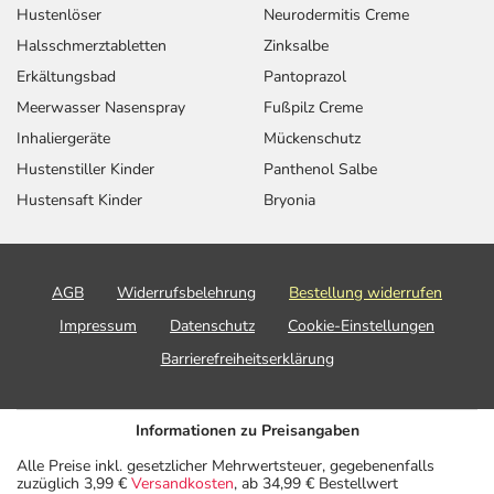
Hustenlöser
Neurodermitis Creme
Halsschmerztabletten
Zinksalbe
Erkältungsbad
Pantoprazol
Meerwasser Nasenspray
Fußpilz Creme
Inhaliergeräte
Mückenschutz
Hustenstiller Kinder
Panthenol Salbe
Hustensaft Kinder
Bryonia
AGB
Widerrufsbelehrung
Bestellung widerrufen
Impressum
Datenschutz
Cookie-Einstellungen
Barrierefreiheitserklärung
Informationen zu Preisangaben
Alle Preise inkl. gesetzlicher Mehrwertsteuer, gegebenenfalls
zuzüglich 3,99 €
Versandkosten
, ab 34,99 € Bestellwert