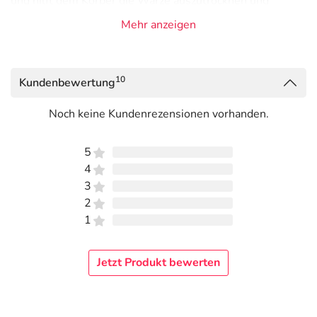
und hilft dem Körper die Warze auszutrocknen und
abzustoßen. Sobald die Stiftspitze auf die Warze gedrückt
Mehr anzeigen
wird, trägt der Applikator die notwendige Menge auf die
Warze auf. EndWarts PEN F muss nur einmal wöchentlich
angewendet werden.
10
Kundenbewertung
Das Auftragen ist in Sekundenschnelle erledigt (max. 3
Sekunden).
Noch keine Kundenrezensionen vorhanden.
Vorteile:
5
4
EFFEKTIV WARZEN ENTFERNEN: EndWarts PEN F ist
3
ein praktischer Stift, der eine wirksame Ameisensäure-
2
Lösung enthält. Diese dringt in die Warzen ein und hilft
1
dem Körper, die Warze auszutrocknen und abzustoßen.
UNKOMPLIZIERT, SCHNELL & NUR 1-MAL
WÖCHENTLICH: Sobald die Stiftspitze auf die Warze
Jetzt Produkt bewerten
gedrückt wird, trägt der Applikator die notwendige
Menge auf. EndWarts PEN F muss nur einmal pro
Woche angewendet werden.