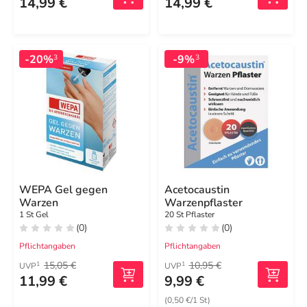
14,99 €
14,99 €
-20%
-9%
3
3
WEPA Gel gegen
Acetocaustin
Warzen
Warzenpflaster
1 St Gel
20 St Pflaster
(0)
(0)
Pflichtangaben
Pflichtangaben
15,05 €
10,95 €
1
1
UVP
UVP
11,99 €
9,99 €
(0,50 €/1 St)