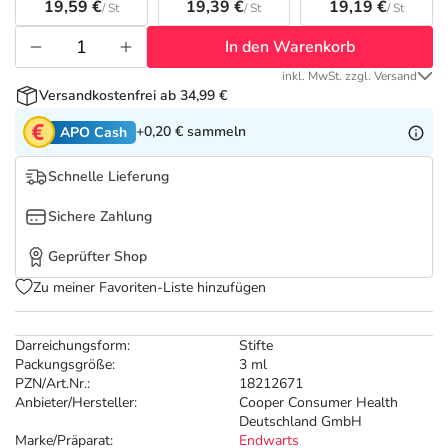
Refluthin, Lasea & Carmenthin Deals
Sport & Fitness
Täglich gut versorgt
19,59 €
19,39 €
19,19 €
/ St
/ St
/ St
In den Warenkorb
Salus Deals
Tierapotheke
inkl. MwSt. zzgl. Versand
Versandkostenfrei ab 34,99 €
Vitamine & Mineralstoffe
+0,20 €
sammeln
APO Cash
Marken
Schnelle Lieferung
Sichere Zahlung
Geprüfter Shop
Zu meiner Favoriten-Liste hinzufügen
Darreichungsform:
Stifte
Packungsgröße:
3 ml
PZN/Art.Nr.:
18212671
Anbieter/Hersteller:
Cooper Consumer Health
Deutschland GmbH
Marke/Präparat:
Endwarts