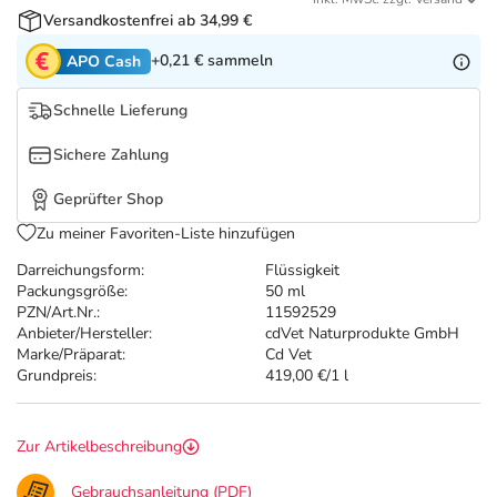
Refluthin, Lasea & Carmenthin Deals
Sport & Fitness
Täglich gut versorgt
Versandkostenfrei ab 34,99 €
+0,21 €
sammeln
APO Cash
Salus Deals
Tierapotheke
Schnelle Lieferung
Vitamine & Mineralstoffe
Sichere Zahlung
Marken
Geprüfter Shop
Zu meiner Favoriten-Liste hinzufügen
Darreichungsform:
Flüssigkeit
Packungsgröße:
50 ml
PZN/Art.Nr.:
11592529
Anbieter/Hersteller:
cdVet Naturprodukte GmbH
Marke/Präparat:
Cd Vet
Grundpreis:
419,00 €/1 l
Zur Artikelbeschreibung
Gebrauchsanleitung (PDF)