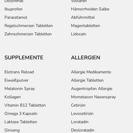
Diclofenac
Voltaren
Ibuprofen
Hämorrhoiden Salbe
Paracetamol
Abführmittel
Regelschmerzen Tabletten
Magentabletten
Zahnschmerzen Tabletten
Lidocain
SUPPLEMENTE
ALLERGIEN
Elotrans Reload
Allergie Medikamente
Eiweißpulver
Allergie Tabletten
Melatonin Spray
Augentropfen Allergie
Kollagen
Mometason Nasenspray
Vitamin B12 Tabletten
Cetirizin
Omega 3 Kapseln
Levocetirizin
Laktase Tabletten
Loratadin
Ginseng
Desloratadin