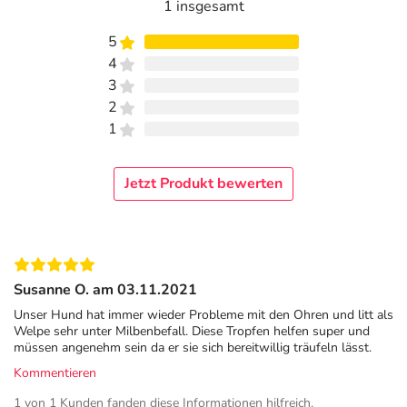
1 insgesamt
Zusammensetzung
5
4
Aqua, Lavandula angustifolia Oil, Melaleuca alternifolia
3
Oil, Azadirachta indica Oil, Geranium Oil, Polysorbate 20.
2
Adresse des Anbieters/Herstellers
1
cdVet Naturprodukte GmbH
Industriestr. 9-11
Jetzt Produkt bewerten
49584 Fürstenau
Das
PDF des Beipackzettels
können Sie sich oben
herunterladen.
Susanne O. am 03.11.2021
Unser Hund hat immer wieder Probleme mit den Ohren und litt als
Welpe sehr unter Milbenbefall. Diese Tropfen helfen super und
müssen angenehm sein da er sie sich bereitwillig träufeln lässt.
Kommentieren
1 von 1 Kunden fanden diese Informationen hilfreich.