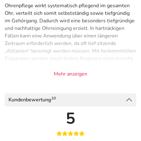
Ohrenpflege wirkt systematisch pflegend im gesamten
Ohr, verteilt sich somit selbstständig sowie tiefgründig
im Gehörgang. Dadurch wird eine besonders tiefgründige
und nachhaltige Ohrreinigung erzielt. In hartnäckigen
Fällen kann eine Anwendung über einen längeren
Zeitraum erforderlich werden, da oft tief sitzende
„Altlasten“ bereinigt werden müssen. Mit herkömmlichen
Präparaten werden meist tiefere Regionen nicht erreicht.
Anwendung
Mehr anzeigen
1 - 2 Tropfen in den äußeren Gehörgang einträufeln und
leicht einmassieren.
Aufgrund des enthaltenen Teebaumöls sollte das
10
Kundenbewertung
Produkt nicht bei Katzen angewandt werden.
5
Hinweise
Ohrenpflege nicht in der Nähe von Milbenzuchten
einsetzen, da diese vernichtet werden können.