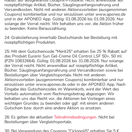
Rabatt auf ausgewählte Cetaphil-Produkte. Nicht anwendbar auf
rezeptpflichtige Artikel, Bücher, Säuglingsanfangsnahrung und
Versandkosten. Nicht mit anderen Aktionsvorteilen (ausgenommen
Coupons) kombinierbar und nur einzulösen unter www.aponeo.de
und in der APONEO App. Gültig: 01.08.2026 bis 01.09.2026. Nur
solange der Vorrat reicht. Wir behalten uns vor, die Aktion früher
zu beenden. Keine Barauszahlung.
24: Gratislieferung innerhalb Deutschlands bei Bestellung mit
rezeptpflichtigen Produkten.
25: Mit dem Gutscheincode "Merit25" erhalten Sie 25 % Rabatt auf
das Produkt Eucerin Sun Gel-Creme Oil Control LSF 50+, 50 ml
(PZN 10832664). Gültig: 01.08.2026 bis 31.08.2026. Nur solange
der Vorrat reicht. Nicht anwendbar auf rezeptpflichtige Artikel,
Bücher, Säuglingsanfangsnahrung und Versandkosten sowie bei
Bestellungen über Vergleichsportale. Nicht mit anderen
Aktionsvorteilen (ausgenommen Coupons) kombinierbar und nur
einzulösen unter www.aponeo.de oder in der APONEO App. Nach
Eingabe des Gutscheincodes im Warenkorb, wird der Wert des
Vorteils automatisch vom Rechnungsbetrag abgezogen. Wir
behalten uns das Recht vor, die Aktionen bei Vorliegen eines
wichtigen Grundes zu beenden oder ggf. mit einem anderen
Gutschein bzw. durch eine andere Aktion zu ersetzen.
26: Es gelten die aktuellen
Teilnahmebedingungen
. Nicht bei
Bestellungen über Vergleichsportale.
30: Bei Verwendung des Coupons "Ciclopoli5" erhalten Sie 5 €