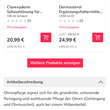
Clorexyderm
Dermasterol
Schaumlösung für
Ergänzungsfuttermittel
Hunde / Katzen
Öl für Hunde und Katzen
100 ml Schaum
1X50 ml Öl
(0)
(0)
Pflichtangaben
Pflichtangaben
28,12 €
1
UVP
20,99 €
24,99 €
(209,90 €/1 l)
(499,80 €/1 l)
Weitere Produkte anzeigen
Artikelbeschreibung
Ohrenpflege eignet sich für die gründliche, schonende
Reinigung und wohltuende Pflege der Ohren (Gehörgang
und Ohrmuschel), auch bei einem Milbenbefall.