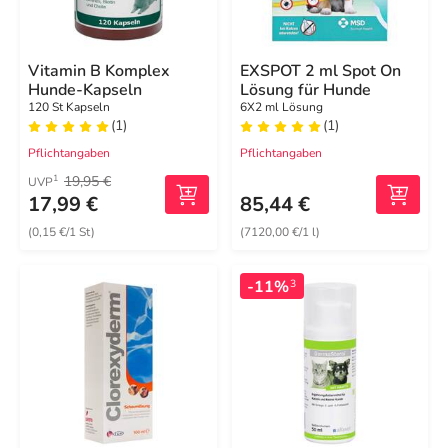
Vitamin B Komplex
EXSPOT 2 ml Spot On
Hunde-Kapseln
Lösung für Hunde
120 St Kapseln
6X2 ml Lösung
(1)
(1)
Pflichtangaben
Pflichtangaben
19,95 €
1
UVP
17,99 €
85,44 €
(0,15 €/1 St)
(7120,00 €/1 l)
-11%
3