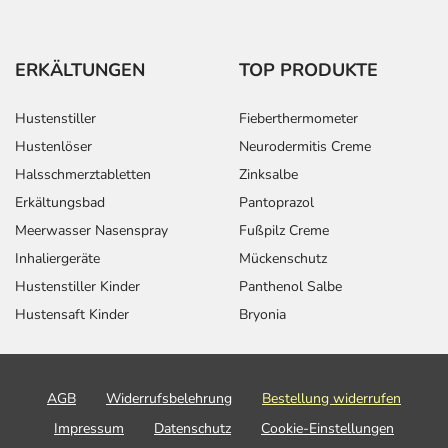
ERKÄLTUNGEN
TOP PRODUKTE
Hustenstiller
Fieberthermometer
Hustenlöser
Neurodermitis Creme
Halsschmerztabletten
Zinksalbe
Erkältungsbad
Pantoprazol
Meerwasser Nasenspray
Fußpilz Creme
Inhaliergeräte
Mückenschutz
Hustenstiller Kinder
Panthenol Salbe
Hustensaft Kinder
Bryonia
AGB
Widerrufsbelehrung
Bestellung widerrufen
Impressum
Datenschutz
Cookie-Einstellungen