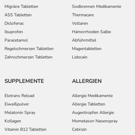
Migräne Tabletten
Sodbrennen Medikamente
ASS Tabletten
Thermacare
Diclofenac
Voltaren
Ibuprofen
Hämorrhoiden Salbe
Paracetamol
Abführmittel
Regelschmerzen Tabletten
Magentabletten
Zahnschmerzen Tabletten
Lidocain
SUPPLEMENTE
ALLERGIEN
Elotrans Reload
Allergie Medikamente
Eiweißpulver
Allergie Tabletten
Melatonin Spray
Augentropfen Allergie
Kollagen
Mometason Nasenspray
Vitamin B12 Tabletten
Cetirizin