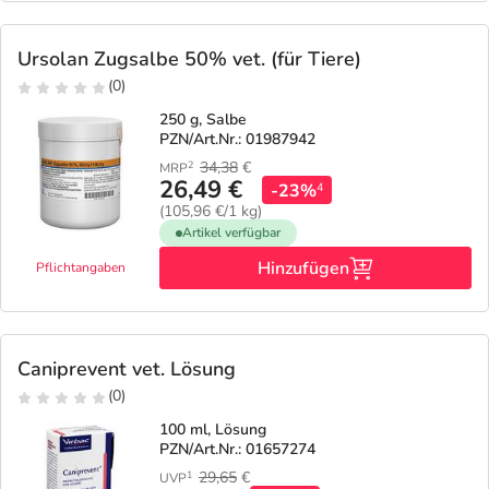
Ursolan Zugsalbe 50% vet. (für Tiere)
(0)
250 g, Salbe
PZN/Art.Nr.: 01987942
34,38
€
2
MRP
26,49 €
-23%
4
(105,96 €/1 kg)
Artikel verfügbar
Hinzufügen
Pflichtangaben
Caniprevent vet. Lösung
(0)
100 ml, Lösung
PZN/Art.Nr.: 01657274
29,65
€
1
UVP