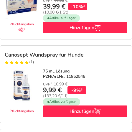
44,53
€
UVP
39,99 €
-10%
3
(10,00 €/1 St)
Artikel auf Lager
Pflichtangaben
Hinzufügen
Canosept Wundspray für Hunde
(1)
75 ml, Lösung
PZN/Art.Nr.: 11852545
10,99
€
1
UVP
9,99 €
-9%
3
(133,20 €/1 l)
Artikel verfügbar
Hinzufügen
Pflichtangaben