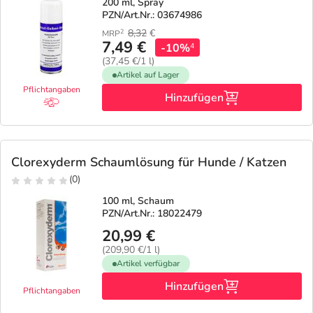
200 ml, Spray
PZN/Art.Nr.: 03674986
8,32
€
2
MRP
7,49 €
-10%
4
(37,45 €/1 l)
Artikel auf Lager
Pflichtangaben
Hinzufügen
Clorexyderm Schaumlösung für Hunde / Katzen
(0)
100 ml, Schaum
PZN/Art.Nr.: 18022479
20,99 €
(209,90 €/1 l)
Artikel verfügbar
Hinzufügen
Pflichtangaben