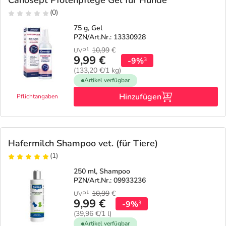
Canosept Pfotenpflege Gel für Hunde
(0)
75 g, Gel
PZN/Art.Nr.: 13330928
10,99
€
1
UVP
9,99 €
-9%
3
(133,20 €/1 kg)
Artikel verfügbar
Hinzufügen
Pflichtangaben
Hafermilch Shampoo vet. (für Tiere)
(1)
250 ml, Shampoo
PZN/Art.Nr.: 09933236
10,99
€
1
UVP
9,99 €
-9%
3
(39,96 €/1 l)
Artikel verfügbar