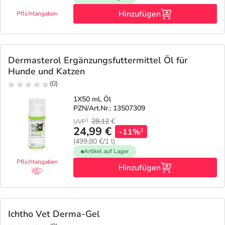
Hinzufügen
Pflichtangaben
Dermasterol Ergänzungsfuttermittel Öl für
Hunde und Katzen
(0)
1X50 ml, Öl
PZN/Art.Nr.: 13507309
28,12
€
1
UVP
24,99 €
-11%
3
(499,80 €/1 l)
Artikel auf Lager
Pflichtangaben
Hinzufügen
Ichtho Vet Derma-Gel