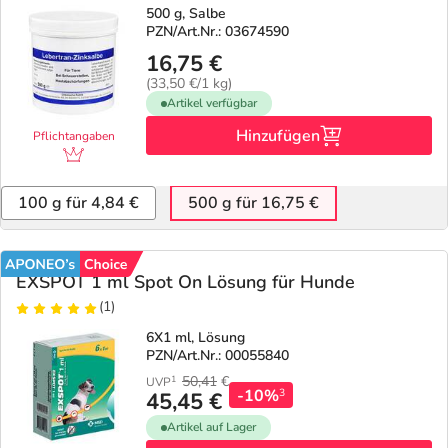
500 g, Salbe
PZN/Art.Nr.: 03674590
Geschenkideen
Fragen und Antworten
5% Extra Cash
Diabetes
16,75 €
(33,50 €/1 kg)
Aktuelle Coupons
Kontakt
Avene & Ducray Deals
Körperpflege & Kosmetik
Artikel verfügbar
7
Hinzufügen
Pflichtangaben
Ratgeber
Eucerin Deals
Liebe & Erotik
Summer SALE
100 g für 4,84 €
500 g für 16,75 €
Beliebte Beiträge
Evolsin Deals
Mutter & Kind
Reiseapotheke
E-Rezept einlösen
Frontline & Frontpro Deals
Nahrungsergänzung
Insektenschutz
EXSPOT 1 ml Spot On Lösung für Hunde
(1)
E-Rezept App
Nattermann Deals
Natur & Homöopathie
Sonnenpflege
6X1 ml, Lösung
PZN/Art.Nr.: 00055840
50,41
€
1
UVP
R(h)ein Nutrition Deals
Sanitätshaus
Sommerpflege für Haar und Kopfhaut
-10%
3
45,45 €
Artikel auf Lager