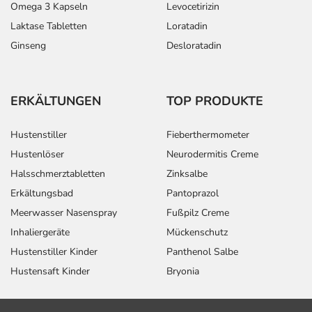
Omega 3 Kapseln
Levocetirizin
Laktase Tabletten
Loratadin
Ginseng
Desloratadin
ERKÄLTUNGEN
TOP PRODUKTE
Hustenstiller
Fieberthermometer
Hustenlöser
Neurodermitis Creme
Halsschmerztabletten
Zinksalbe
Erkältungsbad
Pantoprazol
Meerwasser Nasenspray
Fußpilz Creme
Inhaliergeräte
Mückenschutz
Hustenstiller Kinder
Panthenol Salbe
Hustensaft Kinder
Bryonia