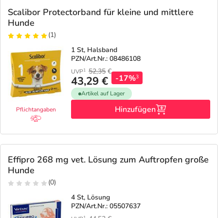
Scalibor Protectorband für kleine und mittlere
Hunde
(1)
1 St, Halsband
PZN/Art.Nr.: 08486108
52,35
€
1
UVP
-17%
3
43,29 €
Artikel auf Lager
Hinzufügen
Pflichtangaben
Effipro 268 mg vet. Lösung zum Auftropfen große
Hunde
(0)
4 St, Lösung
PZN/Art.Nr.: 05507637
1