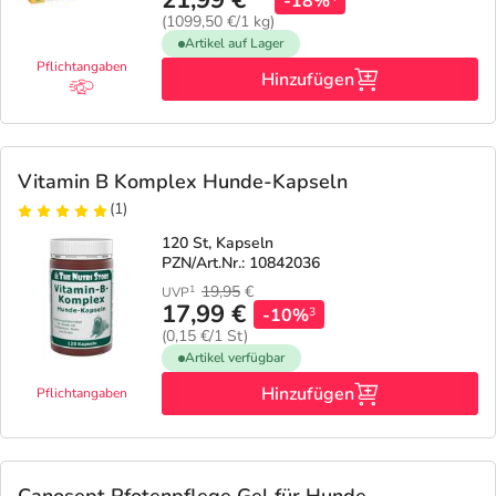
21,99 €
-18%
(1099,50 €/1 kg)
Artikel auf Lager
Pflichtangaben
Hinzufügen
Vitamin B Komplex Hunde-Kapseln
(1)
120 St, Kapseln
PZN/Art.Nr.: 10842036
19,95
€
1
UVP
17,99 €
-10%
3
(0,15 €/1 St)
Artikel verfügbar
Hinzufügen
Pflichtangaben