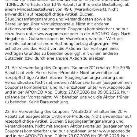
"10NEU26" erhalten Sie 10 % Rabatt für Ihre erste Bestellung, ab
einem Mindestbestellwert von 49 € (Warenkorbwert). Nicht
anwendbar auf rezeptpflichtige Artikel, Bücher,
Säuglingsanfangsnahrung und Versandkosten sowie bei
Bestellungen über Vergleichsportale. Nicht mit anderen
Aktionsvorteilen (ausgenommen Coupons) kombinierbar und nur
einzulösen unter www.aponeo.de oder in der APONEO App. Nach
Eingabe des Gutscheincodes im Warenkorb, wird der Wert des
Vorteils automatisch vom Rechnungsbetrag abgezogen. Wir
behalten uns das Recht vor, die Aktionen bei Vorliegen eines
wichtigen Grundes zu beenden oder ggf. mit einem anderen
Gutschein bzw. durch eine andere Aktion zu ersetzen.
21: Bei Verwendung des Coupons "Summer20" erhalten Sie 20 %
Rabatt auf viele Pierre Fabre-Produkte. Nicht anwendbar auf
rezeptpflichtige Artikel, Bücher, Säuglingsanfangsnahrung und
Versandkosten. Nicht mit anderen Aktionsvorteilen (ausgenommen
Coupons) kombinierbar und nur einzulösen unter www.aponeo.de
und in der APONEO App. Gültig: 27.07.2026 bis 09.08.2026. Nur
solange der Vorrat reicht. Wir behalten uns vor, die Aktion früher
zu beenden. Keine Barauszahlung.
22: Bei Verwendung des Coupons "Vital2026" erhalten Sie 20 %
Rabatt auf ausgewählte Orthomol-Produkte. Nicht anwendbar auf
rezeptpflichtige Artikel, Bücher, Säuglingsanfangsnahrung und
Versandkosten. Nicht mit anderen Aktionsvorteilen (ausgenommen
Coupons) kombinierbar und nur einzulösen unter www.aponeo.de
und in der APONEO App. Gültig: 29.07.2026 bis 09.08.2026. Nur