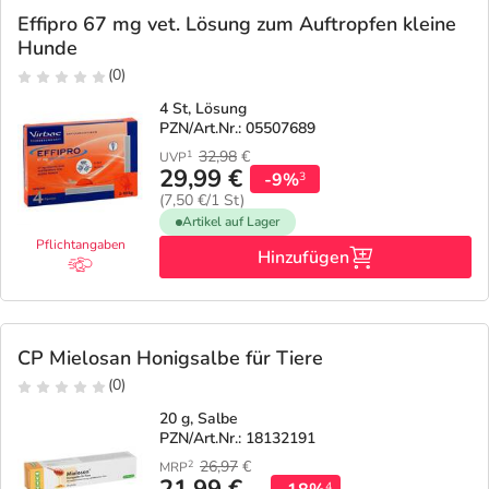
Effipro 67 mg vet. Lösung zum Auftropfen kleine
Hunde
(0)
4 St, Lösung
PZN/Art.Nr.: 05507689
32,98
€
1
UVP
29,99 €
-9%
3
(7,50 €/1 St)
Artikel auf Lager
Pflichtangaben
Hinzufügen
CP Mielosan Honigsalbe für Tiere
(0)
20 g, Salbe
PZN/Art.Nr.: 18132191
26,97
€
2
MRP
4