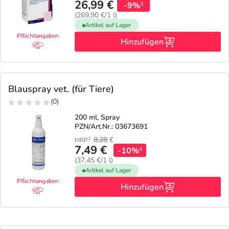
26,99 €
-9%
3
(269,90 €/1 l)
Artikel auf Lager
Pflichtangaben
Hinzufügen
Blauspray vet. (für Tiere)
(0)
200 ml, Spray
PZN/Art.Nr.: 03673691
8,28
€
2
MRP
7,49 €
-10%
4
(37,45 €/1 l)
Artikel auf Lager
Pflichtangaben
Hinzufügen