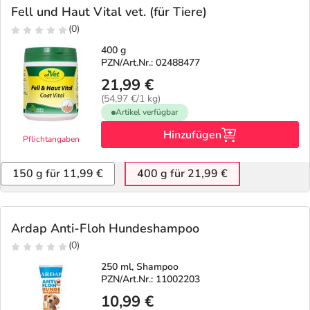
Fell und Haut Vital vet. (für Tiere)
(0)
400 g
PZN/Art.Nr.: 02488477
21,99 €
(54,97 €/1 kg)
Artikel verfügbar
Hinzufügen
Pflichtangaben
150 g für 11,99 €
400 g für 21,99 €
Ardap Anti-Floh Hundeshampoo
(0)
250 ml, Shampoo
PZN/Art.Nr.: 11002203
10,99 €