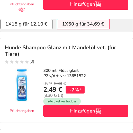
Hinzufügen
Pflichtangaben
1X15 g für 12,10 €
1X50 g für 34,69 €
Hunde Shampoo Glanz mit Mandelöl vet. (für
Tiere)
(0)
300 ml, Flüssigkeit
PZN/Art.Nr.: 13651822
2,68
€
1
UVP
2,49 €
-7%
3
(8,30 €/1 l)
Artikel verfügbar
Hinzufügen
Pflichtangaben