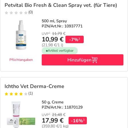
Petvital Bio Fresh & Clean Spray vet. (für Tiere)
(0)
500 ml, Spray
PZN/Art.Nr.: 10937771
11,79
€
1
UVP
10,99 €
-7%
3
(21,98 €/1 l)
Artikel verfügbar
Hinzufügen
Pflichtangaben
Ichtho Vet Derma-Creme
(1)
50 g, Creme
PZN/Art.Nr.: 11870129
21,48
€
1
UVP
17,99 €
-16%
3
(359,80 €/1 kg)