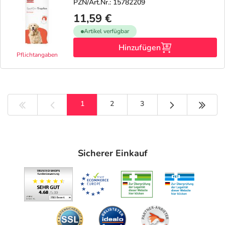
PZN/Art.Nr.: 15782209
11,59 €
Artikel verfügbar
Hinzufügen
Pflichtangaben
Nächste Seite
Letzt
1
2
3
Sicherer Einkauf