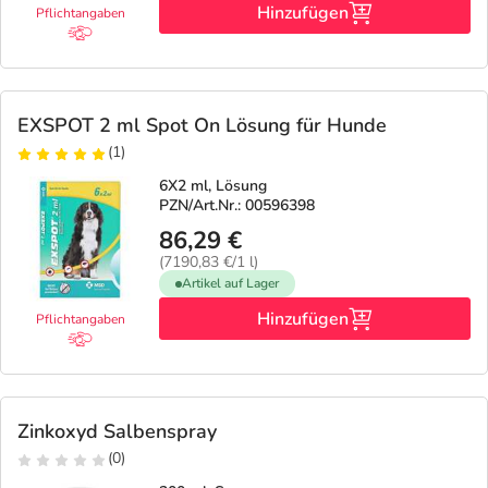
Refluthin, Lasea & Carmenthin Deals
Sport & Fitness
Täglich gut versorgt
Hinzufügen
Pflichtangaben
Salus Deals
Tierapotheke
EXSPOT 2 ml Spot On Lösung für Hunde
Vitamine & Mineralstoffe
(1)
6X2 ml, Lösung
Marken
PZN/Art.Nr.: 00596398
86,29 €
(7190,83 €/1 l)
Artikel auf Lager
Hinzufügen
Pflichtangaben
Zinkoxyd Salbenspray
(0)