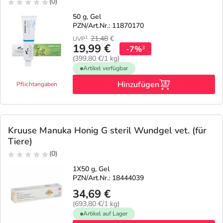
(0)
50 g, Gel
PZN/Art.Nr.: 11870170
21,48
€
1
UVP
19,99 €
-7%
3
(399,80 €/1 kg)
Artikel verfügbar
Hinzufügen
Pflichtangaben
Kruuse Manuka Honig G steril Wundgel vet. (für
Tiere)
(0)
1X50 g, Gel
PZN/Art.Nr.: 18444039
34,69 €
(693,80 €/1 kg)
Artikel auf Lager