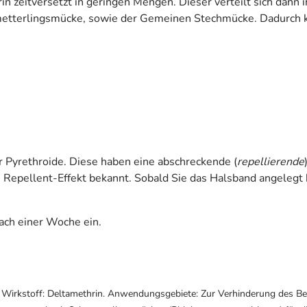
n zeitversetzt in geringen Mengen. Dieser verteilt sich dann 
metterlingsmücke, sowie der Gemeinen Stechmücke. Dadurch k
r Pyrethroide. Diese haben eine abschreckende (
repellierende
Repellent-Effekt bekannt. Sobald Sie das Halsband angelegt h
nach einer Woche ein.
Wirkstoff: Deltamethrin. Anwendungsgebiete: Zur Verhinderung des Befa