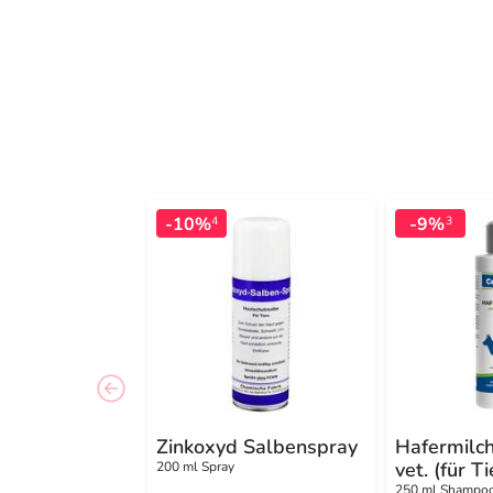
-10%
-9%
4
3
Zinkoxyd Salbenspray
Hafermilc
vet. (für Ti
200 ml Spray
250 ml Shampo