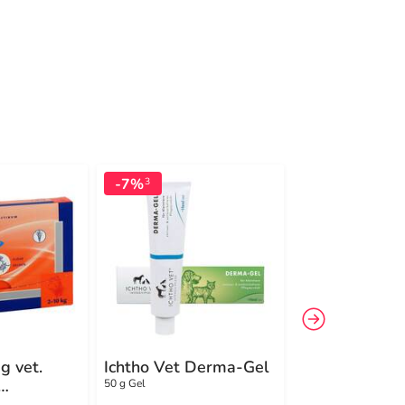
-7%
-6%
3
3
g vet.
Ichtho Vet Derma-Gel
Caniprevent v
Lösung
50 g Gel
100 ml Lösung