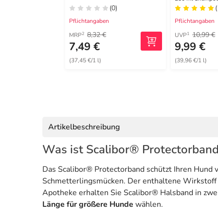
(0)
(
Pflichtangaben
Pflichtangaben
8,32 €
10,99 €
2
1
MRP
UVP
7,49 €
9,99 €
(37,45 €/1 l)
(39,96 €/1 l)
Artikelbeschreibung
Was ist Scalibor® Protectorban
Das Scalibor® Protectorband schützt Ihren Hund 
Schmetterlingsmücken. Der enthaltene Wirkstoff
Apotheke erhalten Sie Scalibor® Halsband in zw
Länge für größere Hunde
wählen.