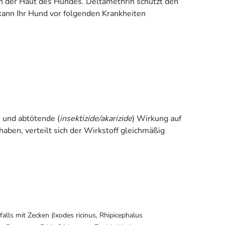
in der Haut des Hundes. Deltamethrin schützt den
ann Ihr Hund vor folgenden Krankheiten
) und abtötende (
insektizide/akarizide
) Wirkung auf
aben, verteilt sich der Wirkstoff gleichmäßig
lls mit Zecken (Ixodes ricinus, Rhipicephalus