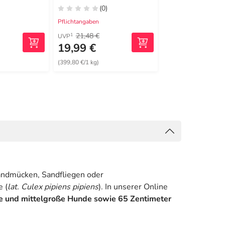
leine
(0)
(0)
Pflichtangaben
Pflichtangaben
21,48 €
29,65 €
1
1
UVP
UVP
19,99 €
27,99 €
(399,80 €/1 kg)
(279,90 €/1 l)
andmücken, Sandfliegen oder
 (
lat. Culex pipiens pipiens
). In unserer Online
ne und mittelgroße Hunde sowie 65 Zentimeter