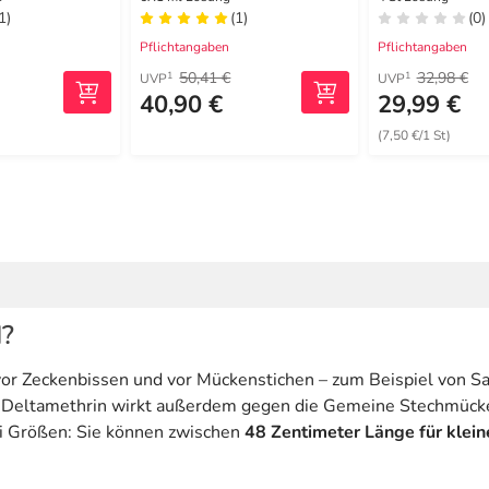
Auftropfen k
1)
(1)
(0)
Hunde
Pflichtangaben
Pflichtangaben
50,41 €
32,98 €
1
1
UVP
UVP
40,90 €
29,99 €
(7,50 €/1 St)
d?
vor Zeckenbissen und vor Mückenstichen – zum Beispiel von S
 Deltamethrin wirkt außerdem gegen die Gemeine Stechmücke
ei Größen: Sie können zwischen
48 Zentimeter Länge für klei