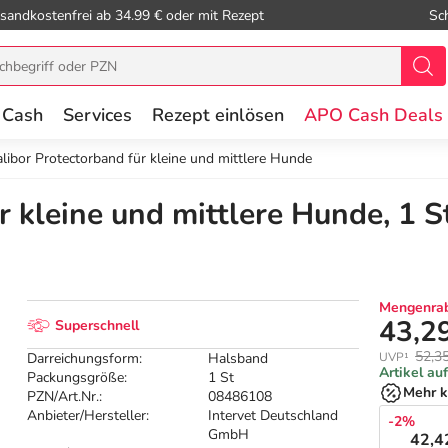
sandkostenfrei ab 34.99 € oder mit Rezept
Sc
 Cash
Services
Rezept einlösen
APO Cash Deals
alibor Protectorband für kleine und mittlere Hunde
r kleine und mittlere Hunde, 1 S
Mengenrab
43,2
Superschnell
52,3
Darreichungsform:
Halsband
UVP¹
Artikel au
Packungsgröße:
1 St
Mehr k
PZN/Art.Nr.:
08486108
Anbieter/Hersteller:
Intervet Deutschland
-2%
GmbH
42,4