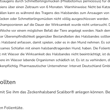
utsaugens durch Schmetterlingsmücken (Phlebotomus perniciosus) für d
ipiens über einen Zeitraum von 6 Monaten. Warnhinweise: Nicht bei Kat
 Fällen kann es während des Tragens des Halsbandes zum Ansaugen vo
Zecken oder Schmetterlingsmücken nicht völlig ausgeschlossen werden. 
mpoonieren auf die Dauer der Wirksamkeit wurde nicht untersucht. Die
 Woche vor einem möglichen Befall der Tiere angelegt werden. Nach de
er Überempfindlichkeit gegenüber Bestandteilen des Halsbandes sollte
as Halsband anfassen, damit spielen, oder es in den Mund nehmen. Es sol
insames Schlafen mit einem halsbandtragenden Hund, haben. Die Folien
 mit Wasser die Wirksamkeit des Halsbandes nicht beeinträchtigt, is
re im Wasser lebende Organismen schädlich ist. Es ist zu verhindern, 
npflichtig. Pharmazeutischer Unternehmer: Intervet Deutschland Gmb
ollten
mit Sie ihm das Zeckenhalsband Scalibor® anlegen können. Bef
n Folientüte.