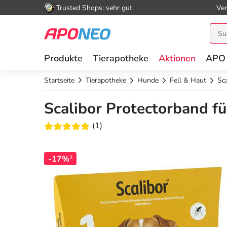
Trusted Shops: sehr gut
Ver
Produkte
Tierapotheke
Aktionen
APO
Startseite
Tierapotheke
Hunde
Fell & Haut
Sc
Scalibor Protectorband fü
(1)
-17%
3