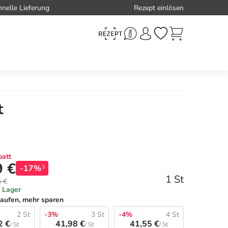
hnelle Lieferung
Rezept einlösen
t
att
9 €
-17%
3
1 St
5 €
f Lager
aufen, mehr sparen
2 St
-3%
3 St
-4%
4 St
2 €
41,98 €
41,55 €
/ St
/ St
/ St