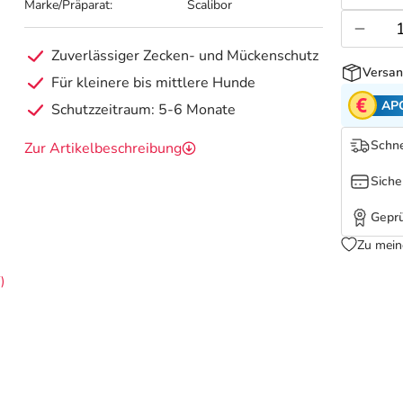
Marke/Präparat:
Scalibor
Zuverlässiger Zecken- und Mückenschutz
Versan
Für kleinere bis mittlere Hunde
AP
Schutzzeitraum: 5-6 Monate
Schne
Zur Artikelbeschreibung
Siche
Geprü
Zu mein
)