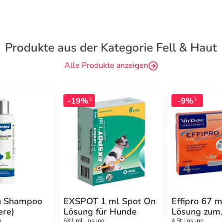
Produkte aus der Kategorie Fell & Haut
Alle Produkte anzeigen
-19%
-9%
3
3
h Shampoo
EXSPOT 1 ml Spot On
Effipro 67 m
ere)
Lösung für Hunde
Lösung zum
o
6X1 ml Lösung
4 St Lösung