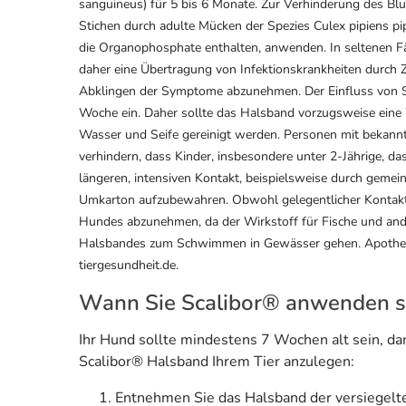
sanguineus) für 5 bis 6 Monate. Zur Verhinderung des Bl
Stichen durch adulte Mücken der Spezies Culex pipiens p
die Organophosphate enthalten, anwenden. In seltenen
daher eine Übertragung von Infektionskrankheiten durch 
Abklingen der Symptome abzunehmen. Der Einfluss von Sha
Woche ein. Daher sollte das Halsband vorzugsweise eine
Wasser und Seife gereinigt werden. Personen mit bekannt
verhindern, dass Kinder, insbesondere unter 2-Jährige, d
längeren, intensiven Kontakt, beispielsweise durch geme
Umkarton aufzubewahren. Obwohl gelegentlicher Kontakt
Hundes abzunehmen, da der Wirkstoff für Fische und ande
Halsbandes zum Schwimmen in Gewässer gehen. Apotheke
tiergesundheit.de.
Wann Sie Scalibor® anwenden s
Ihr Hund sollte mindestens 7 Wochen alt sein, da
Scalibor® Halsband Ihrem Tier anzulegen:
Entnehmen Sie das Halsband der versiegelte