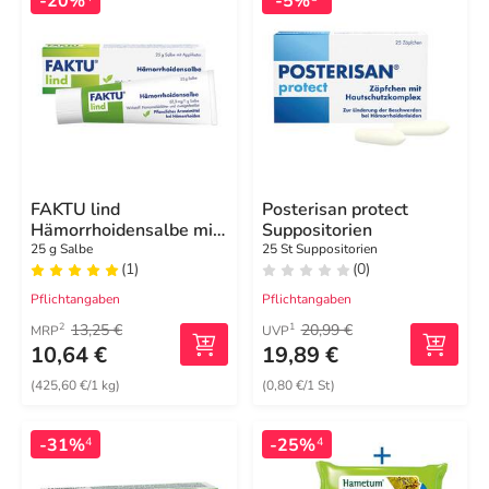
-20%
-5%
FAKTU lind
Posterisan protect
Hämorrhoidensalbe mit
Suppositorien
Hamamelis
25 g Salbe
25 St Suppositorien
(1)
(0)
Pflichtangaben
Pflichtangaben
13,25 €
20,99 €
2
1
MRP
UVP
10,64 €
19,89 €
(425,60 €/1 kg)
(0,80 €/1 St)
-31%
-25%
4
4