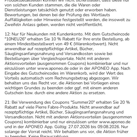
Produktdetailseiten können wir nicht sicherstellen, dass diese nur
von solchen Kunden stammen, die die Waren oder
Dienstleistungen tatsächlich genutzt oder erworben haben.
Bewertungen, bei denen bei der Prüfung des Wortlauts
Auffälligkeiten oder Hinweise festgestellt werden, die insoweit zu
Zweifeln Anlass geben, werden nicht veröffentlicht.
12: Nur für Neukunden mit Kundenkonto. Mit dem Gutscheincode
"10NEU26" erhalten Sie 10 % Rabatt für Ihre erste Bestellung, ab
einem Mindestbestellwert von 49 € (Warenkorbwert). Nicht
anwendbar auf rezeptpflichtige Artikel, Bücher,
Säuglingsanfangsnahrung und Versandkosten sowie bei
Bestellungen über Vergleichsportale. Nicht mit anderen
Aktionsvorteilen (ausgenommen Coupons) kombinierbar und nur
einzulösen unter www.aponeo.de oder in der APONEO App. Nach
Eingabe des Gutscheincodes im Warenkorb, wird der Wert des
Vorteils automatisch vom Rechnungsbetrag abgezogen. Wir
behalten uns das Recht vor, die Aktionen bei Vorliegen eines
wichtigen Grundes zu beenden oder ggf. mit einem anderen
Gutschein bzw. durch eine andere Aktion zu ersetzen.
21: Bei Verwendung des Coupons "Summer20" erhalten Sie 20 %
Rabatt auf viele Pierre Fabre-Produkte. Nicht anwendbar auf
rezeptpflichtige Artikel, Bücher, Säuglingsanfangsnahrung und
Versandkosten. Nicht mit anderen Aktionsvorteilen (ausgenommen
Coupons) kombinierbar und nur einzulösen unter www.aponeo.de
und in der APONEO App. Gültig: 27.07.2026 bis 09.08.2026. Nur
solange der Vorrat reicht. Wir behalten uns vor, die Aktion früher
zu beenden. Keine Barauszahlung.