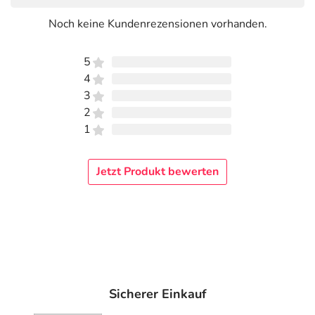
Rückbildung der Hämorrhoiden.
Noch keine Kundenrezensionen vorhanden.
Bei Bedarf kann das Produkt mehrmals täglich
angewendet werden.
5
Hinweise
4
3
Bei Blutabgang oder Verdacht auf Blut im Stuhl sollten
2
Sie Ihren Arzt kontaktieren.
1
Hinter Hämorrhoidalsymptomen können sich andere
Erkrankungen des darmbereiches verbergen, nutzen Sie
Jetzt Produkt bewerten
bitte entsprechende Vorsorgeuntersuchungen.
Inhaltsstoffe
Basisches Bismutgallat, mittelkettige Triglyceride, weiße
Vaseline
Adresse des Anbieters/Herstellers
Sicherer Einkauf
BITTERMEDIZIN Arzneimittel-Vertriebs GmbH