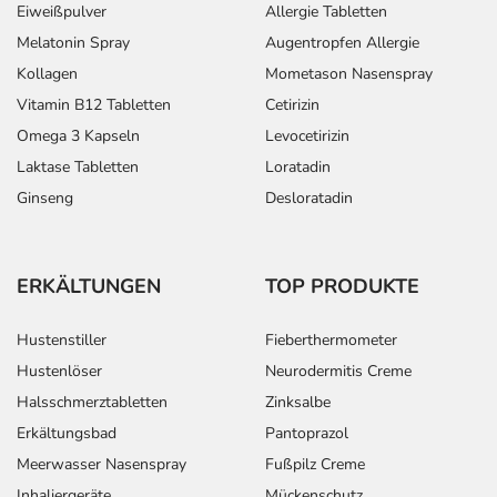
Eiweißpulver
Allergie Tabletten
Melatonin Spray
Augentropfen Allergie
Kollagen
Mometason Nasenspray
Vitamin B12 Tabletten
Cetirizin
Omega 3 Kapseln
Levocetirizin
Laktase Tabletten
Loratadin
Ginseng
Desloratadin
ERKÄLTUNGEN
TOP PRODUKTE
Hustenstiller
Fieberthermometer
Hustenlöser
Neurodermitis Creme
Halsschmerztabletten
Zinksalbe
Erkältungsbad
Pantoprazol
Meerwasser Nasenspray
Fußpilz Creme
Inhaliergeräte
Mückenschutz