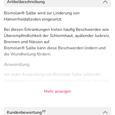
Artikelbeschreibung
Bismolan® Salbe wird zur Linderung von
Hämorrhoidalleiden eingesetzt.
Bei diesen Erkrankungen treten häufig Beschwerden wie
Überempfindlichkeit der Schleimhaut, quälender Juckreiz,
Brennen und Nässen auf.
Bismolan® Salbe kann diese Beschwerden lindern und
die Wundheilung fördern.
Anwendung
Vor jeder Anwendung von Bismolan Salbe sollte die
Analgegend vorsichtig mit lauwarmem Wasser gereinigt
werden.
Mehr anzeigen
Anschließend ist ein ca. 1 – 2 cm langer Salbenstrang mit
dem Finger der Tube zu entnehmen und direkt
aufzutragen. Eine leichte Salbenmassage begünstigt die
10
Kundenbewertung