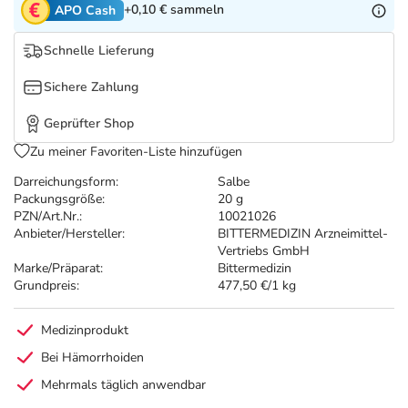
Refluthin, Lasea & Carmenthin Deals
Sport & Fitness
Täglich gut versorgt
+0,10 €
sammeln
APO Cash
Schnelle Lieferung
Salus Deals
Tierapotheke
Sichere Zahlung
Vitamine & Mineralstoffe
Geprüfter Shop
Zu meiner Favoriten-Liste hinzufügen
Marken
Darreichungsform:
Salbe
Packungsgröße:
20 g
PZN/Art.Nr.:
10021026
Anbieter/Hersteller:
BITTERMEDIZIN Arzneimittel-
Vertriebs GmbH
Marke/Präparat:
Bittermedizin
Grundpreis:
477,50 €/1 kg
Medizinprodukt
Bei Hämorrhoiden
Mehrmals täglich anwendbar