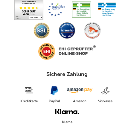
Waldtruderinger Str. 27c
81827 München
Angaben gem. EU-Produktsicherheitsverordnung (GPSR)
anzeigen
Das
PDF des Beipackzettels
können Sie sich oben
herunterladen.
Sichere Zahlung
Kreditkarte
PayPal
Amazon
Vorkasse
Klarna