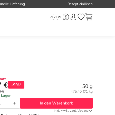
hnelle Lieferung
Rezept einlösen
att
7 €
-9%
4
50 g
Grundpreis:
8 €
475,40 €/1 kg
f Lager
In den Warenkorb
inkl. MwSt. zzgl. Versand