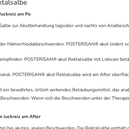
talsalbe
Juckreiz am Po
-Salbe zur Akutbehandlung tagsüber und nachts von Analbes
r oder Hämorrhoidalbeschwerden: POSTERISAN® akut lindert 
zempfinden: POSTERISAN® akut Rektalsalbe mit Lidocain betä
anal: POSTERISAN® akut Rektalsalbe wird am After oberflächl
st ein bewährtes, örtlich wirkendes Betäubungsmittel, das an
 Beschwerden: Wenn sich die Beschwerden unter der Therapie i
 Juckreiz am After
el bei akuten, analen Beschwerden. Die Rektalsalbe enthält d