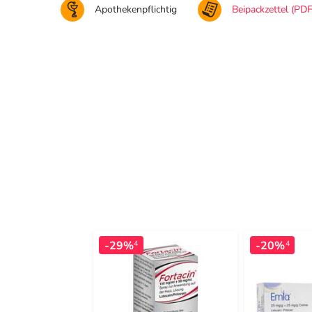
Apothekenpflichtig
Beipackzettel (PDF
-29%
-20%
4
4