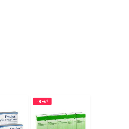
-9%
-6%
4
4