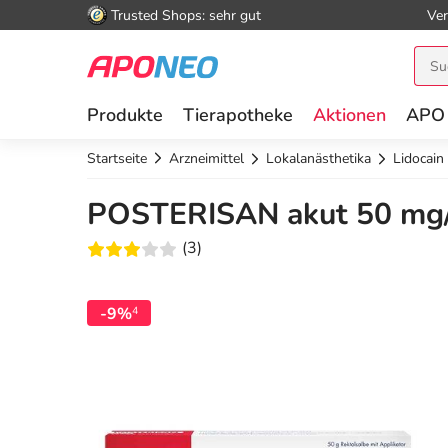
Trusted Shops: sehr gut
Ver
Produkte
Tierapotheke
Aktionen
APO
Startseite
Arzneimittel
Lokalanästhetika
Lidocain
POSTERISAN akut 50 mg/g
(3)
-9%
4