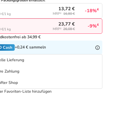
n Packungsgrößen erhältlich:
13,72 €
4
-18%
MRP²
16,80 €
 €/1 kg
23,77 €
4
-9%
MRP²
26,08 €
 €/1 kg
dkostenfrei ab 34,99 €
+0,24 €
sammeln
O Cash
lle Lieferung
re Zahlung
fter Shop
er Favoriten-Liste hinzufügen