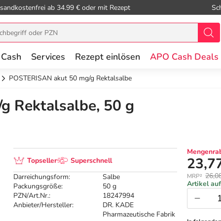
sandkostenfrei ab 34.99 € oder mit Rezept
Sc
 Cash
Services
Rezept einlösen
APO Cash Deals
POSTERISAN akut 50 mg/g Rektalsalbe
 Rektalsalbe, 50 g
Mengenrab
23,7
Topseller
Superschnell
26,0
Darreichungsform:
Salbe
MRP²
Artikel au
Packungsgröße:
50 g
PZN/Art.Nr.:
18247994
Anbieter/Hersteller:
DR. KADE
Pharmazeutische Fabrik