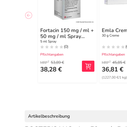
Fortacin 150 mg / ml +
Emla Cre
50 mg / ml Spray
30 g Creme
z.Anw.a.Haut
5 ml Spray
(0)
(
Pflichtangaben
Pflichtangaben
53,89 €
45,85 €
2
2
MRP
MRP
38,28 €
36,81 €
(1227,00 €/1 kg
Artikelbeschreibung