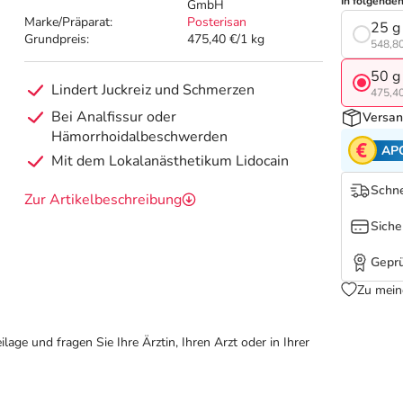
In folgende
GmbH
Marke/Präparat:
Posterisan
25 g
Grundpreis:
475,40 €/1 kg
548,80
50 g
Lindert Juckreiz und Schmerzen
475,40
Bei Analfissur oder
Versan
Hämorrhoidalbeschwerden
AP
Mit dem Lokalanästhetikum Lidocain
Schne
Zur Artikelbeschreibung
Siche
Geprü
Zu mein
ge und fragen Sie Ihre Ärztin, Ihren Arzt oder in Ihrer