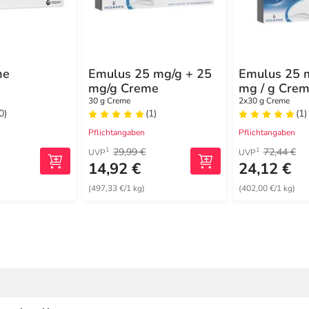
me
Emulus 25 mg/g + 25
Emulus 25 m
mg/g Creme
mg / g Cre
30 g Creme
2x30 g Creme
0)
(1)
(1)
Pflichtangaben
Pflichtangaben
29,99 €
72,44 €
1
1
UVP
UVP
14,92 €
24,12 €
)
(497,33 €/1 kg)
(402,00 €/1 kg)