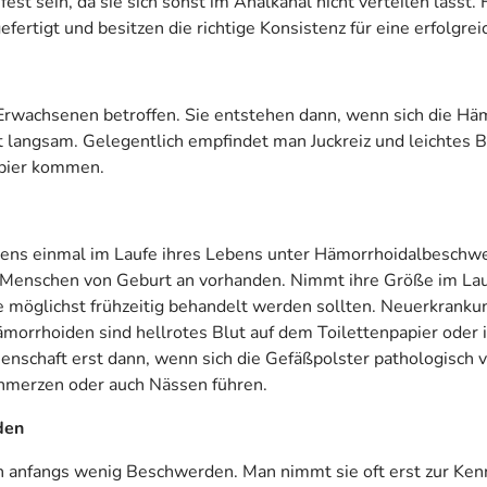
u fest sein, da sie sich sonst im Analkanal nicht verteilen läs
fertigt und besitzen die richtige Konsistenz für eine erfolgrei
Erwachsenen betroffen. Sie entstehen dann, wenn sich die Hä
 langsam. Gelegentlich empfindet man Juckreiz und leichtes 
apier kommen.
stens einmal im Laufe ihres Lebens unter Hämorrhoidalbeschwe
Menschen von Geburt an vorhanden. Nimmt ihre Größe im Laufe
möglichst frühzeitig behandelt werden sollten. Neuerkrankun
Hämorrhoiden sind hellrotes Blut auf dem Toilettenpapier oder
senschaft erst dann, wenn sich die Gefäßpolster pathologisch
hmerzen oder auch Nässen führen.
den
 anfangs wenig Beschwerden. Man nimmt sie oft erst zur Ken