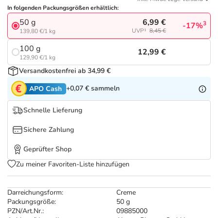
Refluthin, Lasea & Carmenthin Deals
Sport & Fitness
Täglich gut versorgt
In folgenden Packungsgrößen erhältlich:
6,99 €
50 g
3
-17%
Salus Deals
Tierapotheke
UVP¹
8,45 €
139,80 €/1 kg
100 g
12,99 €
Vitamine & Mineralstoffe
129,90 €/1 kg
Versandkostenfrei ab 34,99 €
Marken
+0,07 €
sammeln
APO Cash
Schnelle Lieferung
Sichere Zahlung
Geprüfter Shop
Zu meiner Favoriten-Liste hinzufügen
Darreichungsform:
Creme
Packungsgröße:
50 g
PZN/Art.Nr.:
09885000