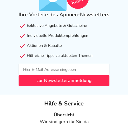
Rabatt
und Gelenke. Nach der Behandlung sind die Hände
gründlich mit Wasser und Seife zu waschen.
Ihre Vorteile des Aponeo-Newsletters
Die kurzzeitige Anwendung kann bis zum Abklingen der
Beschwerden erfolgen, sofern eine zusammenhängende
Exklusive Angebote & Gutscheine
maximale Anwendungsdauer von 2 Wochen nicht
Individuelle Produktempfehlungen
überschritten wird.
Aktionen & Rabatte
Hinweise
Hilfreiche Tipps zu aktuellen Themen
Das Produkt darf nicht auf entzündeten Gelenken und
verletzter Haut sowie im Gesicht angewendet werden.
Vor der Entnahme von Elacur® M hot Creme aus der
zur Newsletteranmeldung
Packung, ist diese auf Unversehrtheit zu prüfen.
Bei der Anwendung mit Elacur® M hot Creme kann es zu
Hilfe & Service
Überempfindlichkeitsreaktionen (z. B. können lokale
Reizreaktionen bzw. Juckreiz auftreten) kommen. Eine
Übersicht
vorübergehende leichte Rötung im Anwendungsgebiet
Wir sind gern für Sie da
zeigt lediglich eine gewünschte, erhöhte Durchblutung im