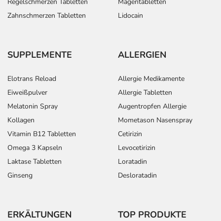
Regelschmerzen Tabletten
Magentabletten
Zahnschmerzen Tabletten
Lidocain
SUPPLEMENTE
ALLERGIEN
Elotrans Reload
Allergie Medikamente
Eiweißpulver
Allergie Tabletten
Melatonin Spray
Augentropfen Allergie
Kollagen
Mometason Nasenspray
Vitamin B12 Tabletten
Cetirizin
Omega 3 Kapseln
Levocetirizin
Laktase Tabletten
Loratadin
Ginseng
Desloratadin
ERKÄLTUNGEN
TOP PRODUKTE