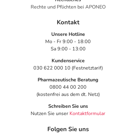
Elacur®M hot Creme darf ausschließlich von
Rechte und Pflichten bei APONEO
Erwachsenen und bei Kindern über 12 Jahren
angewendet werden.
Kontakt
Die Anwendung bei Schwangeren oder Stillenden ist
ausgeschlossen.
Unsere Hotline
Für Kinder unzugänglich aufbewahren!
Mo - Fr 9:00 - 18:00
Eine Kombination mit anderen Mitteln zur lokalen
Sa 9:00 - 13:00
Durchblutungsförderung oder Mitteln zur
Kundenservice
Wärmetherapie kann insbesondere
030 622 000 10 (Festnetztarif)
bei großflächiger Anwendung zu einem Blutdruckabfall
führen.
Pharmazeutische Beratung
0800 44 00 200
Die verbrauchte Tube und Faltschachtel sind über den
(kostenfrei aus dem dt. Netz)
Hausmüll, vorzugsweise getrennt, zu entsorgen.
Für dieses Medizinprodukt sind keine besonderen
Schreiben Sie uns
Lagerungsbedingungen erforderlich. Tube nach
Nutzen Sie unser
Kontaktformular
Gebrauch wieder fest verschließen.
Folgen Sie uns
Inhaltsstoffe