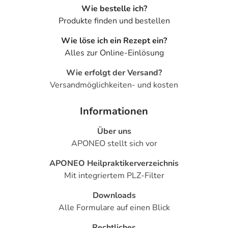
massierten Bereich an. Eine großflächige Anwendung von
Wie bestelle ich?
Elacur® M hot Creme kann bei empfindlichen
Produkte finden und bestellen
Patienten/Patientinnen sehr selten zu Blutdruckabfall und
Wie löse ich ein Rezept ein?
Atemnot führen.
Alles zur Online-Einlösung
Elacur® M hot Creme nicht bei bekannter
Wie erfolgt der Versand?
Überempfindlichkeit gegenüber Parabenen oder einem
Versandmöglichkeiten- und kosten
der weiteren Inhaltsstoffe anwenden.
Informationen
Elacur® M hot Creme enthält Methyl- und Propyl-4-
hydroxybenzoat (sogenannte Parabene). Diese können
Über uns
Überempfindlichkeitsreaktionen, auch Spätreaktionen,
APONEO stellt sich vor
hervorrufen. Das im Produkt enthaltene Wollwachs kann
örtlich begrenzte Hautreizungen (z. B. Kontaktdermatitis)
APONEO Heilpraktikerverzeichnis
auslösen. Das im Wollwachs enthaltene
Mit integriertem PLZ-Filter
Butylhydroxytoluol kann ebenfalls örtlich begrenzt
Downloads
Hautreizungen (z. B. Kontaktdermatitis), Reizungen der
Alle Formulare auf einen Blick
Augen und der Schleimhäute hervorrufen.
Rechtliches