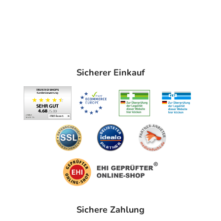
Sie reduzieren Stress und sorgen für Entspannung und
Erholung. So können manuelle Reize den
Cortisolspiegel senken und die Ausschüttung von
Endorphinen fördern. Das Ergebnis: mehr
Wohlbefinden und Wohlfühlmomente im stressreichen
Alltag.
Sicherer Einkauf
Regelmäßig angewendet lindern sie langfristig mentale
Anspannungen, fördern einen erholsamen Schlaf und
stärken das Immunsystem.
Sie dienen auch der Schmerzlinderung, indem
Verspannungen, Blockaden oder Verklebungen
(Faszien) effektiv gelöst werden.
Sie können darüber hinaus die Selbstheilungskräfte des
Körpers aktivieren, indem durch gezielte Berührung die
Durchblutung massiv gefördert und der Lymphfluss
angeregt wird. Das hilft dem Körper, Entzündungsstoffe
schneller abzutransportieren.
Sichere Zahlung
Massagen sind so ein nachhaltiger, nebenwirkungsfreier