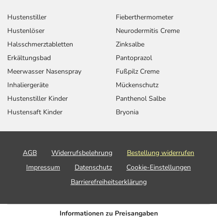
Hustenstiller
Fieberthermometer
Hustenlöser
Neurodermitis Creme
Halsschmerztabletten
Zinksalbe
Erkältungsbad
Pantoprazol
Meerwasser Nasenspray
Fußpilz Creme
Inhaliergeräte
Mückenschutz
Hustenstiller Kinder
Panthenol Salbe
Hustensaft Kinder
Bryonia
AGB
Widerrufsbelehrung
Bestellung widerrufen
Impressum
Datenschutz
Cookie-Einstellungen
Barrierefreiheitserklärung
Informationen zu Preisangaben