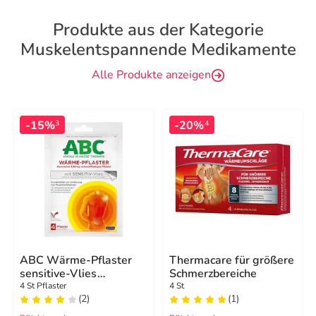
Produkte aus der Kategorie
Muskelentspannende Medikamente
Alle Produkte anzeigen
-15%
-20%
3
4
ABC Wärme-Pflaster
Thermacare für größere
sensitive-Vlies
Schmerzbereiche
Hansaplast med
4 St Pflaster
4 St
(2)
(1)