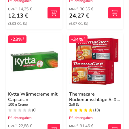
Pflichtangaben
Pflichtangaben
14,25 €
30,35 €
1
2
UVP
MRP
12,13 €
24,27 €
(3,03 €/1 St)
(6,07 €/1 St)
-23%
-34%
3
4
Kytta Wärmecreme mit
Thermacare
Capsaicin
Rückenumschläge S-XL
zur Schmerzlinderung
100 g Creme
2x6 St
(0)
(10)
Pflichtangaben
Pflichtangaben
22,88 €
91,46 €
1
2
UVP
MRP