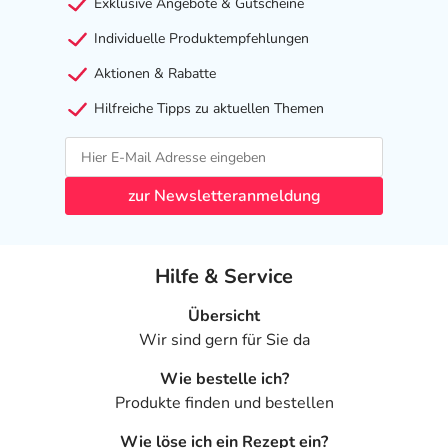
Exklusive Angebote & Gutscheine
gegen den Wirkstoff Simeticon (Dimeticon-
Individuelle Produktempfehlungen
Siliziumdioxid) nicht verwenden. Ihre Apothekerin oder
Ihr Apotheker kann Sie zu Alternativen beraten.
Aktionen & Rabatte
Der Hersteller Pfizer weist in seinen Warnhinweisen
Hilfreiche Tipps zu aktuellen Themen
darauf hin, dass länger anhaltende oder sich verstärkende
Bauchbeschwerden ärztlicher Abklärung bedürfen.
zur Newsletteranmeldung
Hinweise
Enthält:
Natrium
,
Natriumbenzoat
(E 211) und
Alkohol
(Ethanol im Himbeeraroma)
Hilfe & Service
Bitte verwenden Sie dieses Arzneimittel nicht mehr nach
Übersicht
dem auf der Packung oder der Umverpackung
Wir sind gern für Sie da
angegebenen Verfallsdatum. Das Verfallsdatum bezieht
sich auf den letzten Tag des angegebenen Monats.
Wie bestelle ich?
Produkte finden und bestellen
Welche Inhaltsstoffe hat sab simplex®?
Wie löse ich ein Rezept ein?