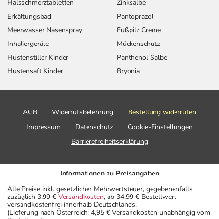
Halsschmerztabletten
Zinksalbe
Erkältungsbad
Pantoprazol
Meerwasser Nasenspray
Fußpilz Creme
Inhaliergeräte
Mückenschutz
Hustenstiller Kinder
Panthenol Salbe
Hustensaft Kinder
Bryonia
AGB
Widerrufsbelehrung
Bestellung widerrufen
Impressum
Datenschutz
Cookie-Einstellungen
Barrierefreiheitserklärung
Informationen zu Preisangaben
Alle Preise inkl. gesetzlicher Mehrwertsteuer, gegebenenfalls
zuzüglich 3,99 €
Versandkosten
, ab 34,99 € Bestellwert
versandkostenfrei innerhalb Deutschlands.
(Lieferung nach Österreich: 4,95 € Versandkosten unabhängig vom