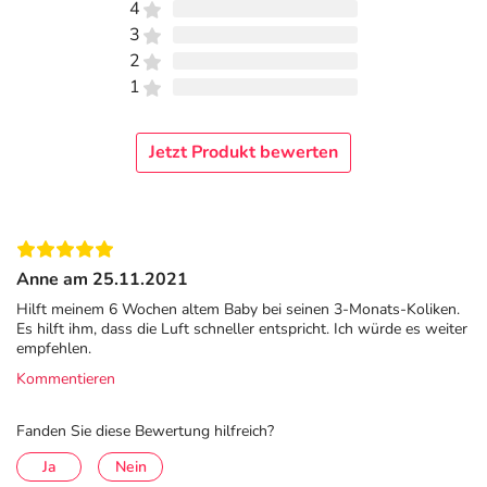
4
3
Welche Vorteile hat sab simplex®?
2
Es sind keine Nebenwirkungen von sab simplex®
1
bekannt, denn der Wirkstoff geht keinerlei chemische
oder biologische Reaktionen mit dem Körper ein. Daher
Jetzt Produkt bewerten
können betroffene Personen gasbedingter Beschwerden
1
die Suspension
auch über einen längeren Zeitraum
gegen Blähungen oder Völlegefühl anwenden.
Durch das Arzneimittel können die im Magen-Darm-Trakt
Anne am 25.11.2021
entstehenden Gase besser von der Darmwand
aufgenommen werden bzw. über den Darmausgang
Hilft meinem 6 Wochen altem Baby bei seinen 3-Monats-Koliken.
Es hilft ihm, dass die Luft schneller entspricht. Ich würde es weiter
entweichen. Dadurch entspannt der Darm und
empfehlen.
blähungsbedingte Schmerzen werden vermindert.
Kommentieren
1) feinste Verteilung sehr kleiner Teilchen eines festen Stoffes in einer
Fanden Sie diese Bewertung hilfreich?
Flüssigkeit, sodass sie darin schweben
Ja
Nein
Wie wirkt sab simplex®?