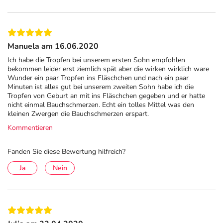
sab simplex® bindet die Gase im Speisebrei. Dabei wird
die Oberflächenspannung reduziert und die Darmwand
entspannt. Der Schaum im Magen-Darm-Trakt löst sich
Manuela am 16.06.2020
auf und die Gase können durch die Darmschleimhaut
aufgenommen werden oder natürlich entweichen.
Ich habe die Tropfen bei unserem ersten Sohn empfohlen
bekommen leider erst ziemlich spät aber die wirken wirklich ware
Wunder ein paar Tropfen ins Fläschchen und nach ein paar
*Für Erwachsene, Jugendliche und Kinder ab 6 Jahren geeignet.
Minuten ist alles gut bei unserem zweiten Sohn habe ich die
** Für Erwachsene und Jugendliche ab 12 Jahren geeignet.
Tropfen von Geburt an mit ins Fläschchen gegeben und er hatte
nicht einmal Bauchschmerzen. Echt ein tolles Mittel was den
kleinen Zwergen die Bauchschmerzen erspart.
Pflichtangaben:
sab simplex®, 69,19 mg/ml Suspension zum Einnehmen.
Wirkstoff:
Kommentieren
Simeticon (Dimeticon 350 - Siliciumdioxid im Verhältnis 92,5 : 7,5).
Anwendungsgebiete: Zur symptomatischen Behandlung gasbedingter
Fanden Sie diese Bewertung hilfreich?
Magen-Darm-Beschwerden, z. B. Meteorismus. Als Hilfsmittel zur Diagnostik
Ja
Nein
im Bauchbereich, wie z. B. Röntgen und Sonographie und zur Vorbereitung
von Gastroduodenoskopien. Bei verstärkter Gasbildung nach Operationen. Bei
Spülmittelvergiftungen. Warnhinweis: Enthält Natrium, Natriumbenzoat (E
211) und Alkohol (Ethanol im Himbeeraroma). Abgabestatus:
Apothekenpflichtig. Stand: Mai 2021. Zu Risiken und Nebenwirkungen lesen