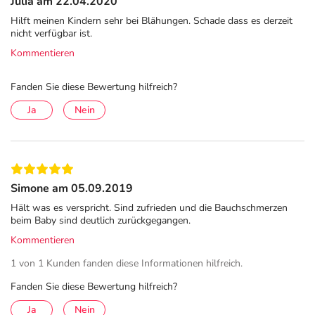
Julia am 22.04.2020
Sie die Packungsbeilage und fragen Sie Ihre Ärztin, Ihren Arzt oder in Ihrer
Hilft meinen Kindern sehr bei Blähungen. Schade dass es derzeit
Apotheke. PFIZER PHARMA GmbH, Linkstr. 10, 10785 Berlin. b-1v12sab-su-
nicht verfügbar ist.
0
Kommentieren
Wann Sie sab simplex® anwenden
Fanden Sie diese Bewertung hilfreich?
sab simplex® eignet sich zur Bekämpfung gasbedingter
Ja
Nein
Magen-Darm-Beschwerden wie Blähungen oder
Völlegefühl. In Haushalten mit Kleinkindern kann es zu
einer Spülmittelvergiftung kommen, zum Beispiel wenn
sich in Flaschen oder Bechern noch Spülmittelreste
befinden. In solchen Situationen können Sie nach
Simone am 05.09.2019
Rücksprache mit einem Arzt oder einer Ärztin sab
Hält was es verspricht. Sind zufrieden und die Bauchschmerzen
simplex® in der empfohlenen Dosierung anwenden.
beim Baby sind deutlich zurückgegangen.
Halten Sie sich bei der Einnahme oder Verabreichung an
Kommentieren
die in der Packungsbeilage aufgeführten
1 von 1 Kunden fanden diese Informationen hilfreich.
Anwendungshinweise.
Fanden Sie diese Bewertung hilfreich?
Auch im Vorfeld von bestimmten Untersuchungen wird
Ja
Nein