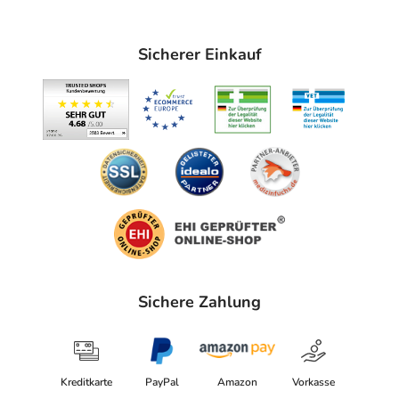
geben.
Schulkinder erhalten 20 bis 30 Tropfen. Dies entspricht
Sicherer Einkauf
0,8 bis 1,2 ml und sollte im Abstand von vier bis sechs
Stunden passieren. Sie können diese Dosis jedoch an
den Bedarf anpassen. Besprechen Sie die Gesamtdosis
gegebenenfalls zuvor mit einem Arzt oder einer Ärztin.
Zur Behandlung von Erwachsenen werden 30 bis 45
Tropfen alle vier bis sechs Stunden gegeben. Dies
entspricht 1,2 bis 1,8 ml. Auch diese Dosis kann bei
Bedarf erhöht werden.
Als Mindestdosis bei Spülmittelvergiftungen wird 1
Teelöffel empfohlen, das entspricht 5 ml.
Wer die Einnahme von Tropfen nicht mag, kann alternativ
Sichere Zahlung
auf Kautabletten* oder Weichkapseln** setzen. Der
Wirkstoff in den Tabletten ist sehr ähnlich und ruft eine
vergleichbare Wirkung hervor.
Kreditkarte
PayPal
Amazon
Vorkasse
*Für Erwachsene, Jugendliche und Kinder ab 6 Jahren geeignet.