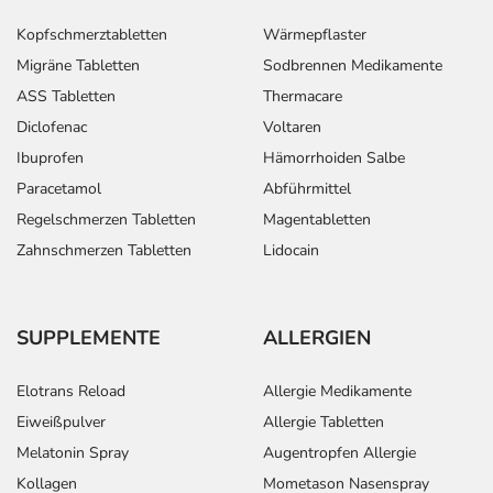
Kopfschmerztabletten
Wärmepflaster
Migräne Tabletten
Sodbrennen Medikamente
ASS Tabletten
Thermacare
Diclofenac
Voltaren
Ibuprofen
Hämorrhoiden Salbe
Paracetamol
Abführmittel
Regelschmerzen Tabletten
Magentabletten
Zahnschmerzen Tabletten
Lidocain
SUPPLEMENTE
ALLERGIEN
Elotrans Reload
Allergie Medikamente
Eiweißpulver
Allergie Tabletten
Melatonin Spray
Augentropfen Allergie
Kollagen
Mometason Nasenspray