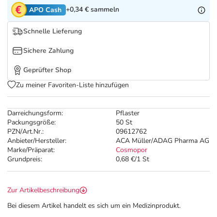
Refluthin, Lasea & Carmenthin Deals
Sport & Fitness
Täglich gut versorgt
+0,34 €
sammeln
APO Cash
Salus Deals
Tierapotheke
Schnelle Lieferung
Sichere Zahlung
Vitamine & Mineralstoffe
Geprüfter Shop
Marken
Zu meiner Favoriten-Liste hinzufügen
Darreichungsform:
Pflaster
Packungsgröße:
50 St
PZN/Art.Nr.:
09612762
Anbieter/Hersteller:
ACA Müller/ADAG Pharma AG
Marke/Präparat:
Cosmopor
Grundpreis:
0,68 €/1 St
Zur Artikelbeschreibung
Bei diesem Artikel handelt es sich um ein Medizinprodukt.