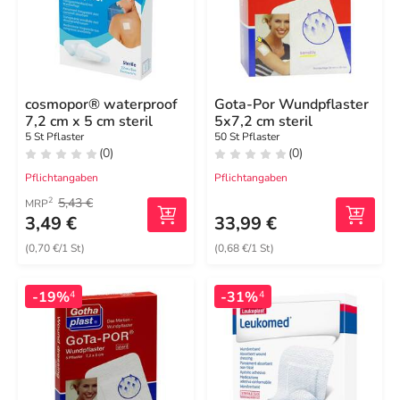
cosmopor® waterproof
Gota-Por Wundpflaster
7,2 cm x 5 cm steril
5x7,2 cm steril
5 St Pflaster
50 St Pflaster
(0)
(0)
Pflichtangaben
Pflichtangaben
5,43 €
2
MRP
3,49 €
33,99 €
(0,70 €/1 St)
(0,68 €/1 St)
-19%
-31%
4
4