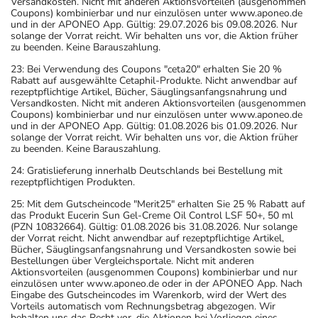
Versandkosten. Nicht mit anderen Aktionsvorteilen (ausgenommen
Coupons) kombinierbar und nur einzulösen unter www.aponeo.de
und in der APONEO App. Gültig: 29.07.2026 bis 09.08.2026. Nur
solange der Vorrat reicht. Wir behalten uns vor, die Aktion früher
zu beenden. Keine Barauszahlung.
23: Bei Verwendung des Coupons "ceta20" erhalten Sie 20 %
Rabatt auf ausgewählte Cetaphil-Produkte. Nicht anwendbar auf
rezeptpflichtige Artikel, Bücher, Säuglingsanfangsnahrung und
Versandkosten. Nicht mit anderen Aktionsvorteilen (ausgenommen
Coupons) kombinierbar und nur einzulösen unter www.aponeo.de
und in der APONEO App. Gültig: 01.08.2026 bis 01.09.2026. Nur
solange der Vorrat reicht. Wir behalten uns vor, die Aktion früher
zu beenden. Keine Barauszahlung.
24: Gratislieferung innerhalb Deutschlands bei Bestellung mit
rezeptpflichtigen Produkten.
25: Mit dem Gutscheincode "Merit25" erhalten Sie 25 % Rabatt auf
das Produkt Eucerin Sun Gel-Creme Oil Control LSF 50+, 50 ml
(PZN 10832664). Gültig: 01.08.2026 bis 31.08.2026. Nur solange
der Vorrat reicht. Nicht anwendbar auf rezeptpflichtige Artikel,
Bücher, Säuglingsanfangsnahrung und Versandkosten sowie bei
Bestellungen über Vergleichsportale. Nicht mit anderen
Aktionsvorteilen (ausgenommen Coupons) kombinierbar und nur
einzulösen unter www.aponeo.de oder in der APONEO App. Nach
Eingabe des Gutscheincodes im Warenkorb, wird der Wert des
Vorteils automatisch vom Rechnungsbetrag abgezogen. Wir
behalten uns das Recht vor, die Aktionen bei Vorliegen eines