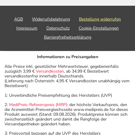
AGB
Widerrufsbelehrung
Bestellung widerrufen
Impressum
Datenschutz
Cookie-Einstellungen
Barrierefreiheitserklärung
Informationen zu Preisangaben
Alle Preise inkl. gesetzlicher Mehrwertsteuer, gegebenenfalls
zuzüglich 3,99 €
Versandkosten
, ab 34,99 € Bestellwert
versandkostenfrei innerhalb Deutschlands.
(Lieferung nach Österreich: 4,95 € Versandkosten unabhängig vom
Bestellwert)
1: Unverbindliche Preisempfehlung des Herstellers (UVP)
2:
MediPreis-Referenzpreis (MRP)
: der höchste Verkaufspreis, den
die Arzneimittel-Preisvergleichsseite www.medipreis.de für dieses
Produkt ausweist (Stand: 09.08.2026). Produktpreise können sich
zwischenzeitlich geändert und damit die Rangfolge der
Versandapotheken geändert haben.
3: Preisvorteil bezogen auf die UVP des Herstellers