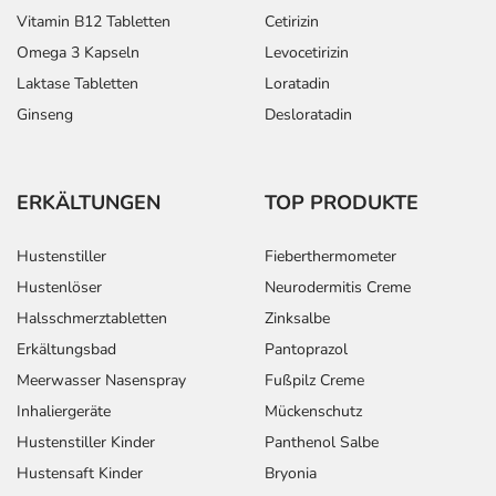
Vitamin B12 Tabletten
Cetirizin
Omega 3 Kapseln
Levocetirizin
Laktase Tabletten
Loratadin
Ginseng
Desloratadin
ERKÄLTUNGEN
TOP PRODUKTE
Hustenstiller
Fieberthermometer
Hustenlöser
Neurodermitis Creme
Halsschmerztabletten
Zinksalbe
Erkältungsbad
Pantoprazol
Meerwasser Nasenspray
Fußpilz Creme
Inhaliergeräte
Mückenschutz
Hustenstiller Kinder
Panthenol Salbe
Hustensaft Kinder
Bryonia