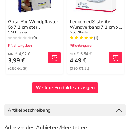
Gota-Por Wundpflaster
Leukomed® steriler
5x7,2 cm steril
Wundverband 7,2 cm x
5 cm
5 St Pflaster
5 St Pflaster
(0)
(1)
Pflichtangaben
Pflichtangaben
4,92 €
6,54 €
2
2
MRP
MRP
3,99 €
4,49 €
(0,80 €/1 St)
(0,90 €/1 St)
Weitere Produkte anzeigen
Artikelbeschreibung
Adresse des Anbieters/Herstellers