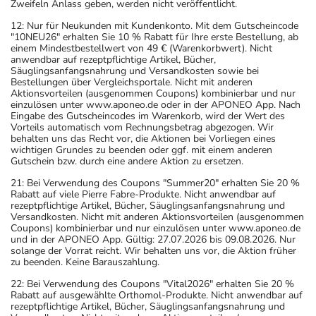
Zweifeln Anlass geben, werden nicht veröffentlicht.
12: Nur für Neukunden mit Kundenkonto. Mit dem Gutscheincode
"10NEU26" erhalten Sie 10 % Rabatt für Ihre erste Bestellung, ab
einem Mindestbestellwert von 49 € (Warenkorbwert). Nicht
anwendbar auf rezeptpflichtige Artikel, Bücher,
Säuglingsanfangsnahrung und Versandkosten sowie bei
Bestellungen über Vergleichsportale. Nicht mit anderen
Aktionsvorteilen (ausgenommen Coupons) kombinierbar und nur
einzulösen unter www.aponeo.de oder in der APONEO App. Nach
Eingabe des Gutscheincodes im Warenkorb, wird der Wert des
Vorteils automatisch vom Rechnungsbetrag abgezogen. Wir
behalten uns das Recht vor, die Aktionen bei Vorliegen eines
wichtigen Grundes zu beenden oder ggf. mit einem anderen
Gutschein bzw. durch eine andere Aktion zu ersetzen.
21: Bei Verwendung des Coupons "Summer20" erhalten Sie 20 %
Rabatt auf viele Pierre Fabre-Produkte. Nicht anwendbar auf
rezeptpflichtige Artikel, Bücher, Säuglingsanfangsnahrung und
Versandkosten. Nicht mit anderen Aktionsvorteilen (ausgenommen
Coupons) kombinierbar und nur einzulösen unter www.aponeo.de
und in der APONEO App. Gültig: 27.07.2026 bis 09.08.2026. Nur
solange der Vorrat reicht. Wir behalten uns vor, die Aktion früher
zu beenden. Keine Barauszahlung.
22: Bei Verwendung des Coupons "Vital2026" erhalten Sie 20 %
Rabatt auf ausgewählte Orthomol-Produkte. Nicht anwendbar auf
rezeptpflichtige Artikel, Bücher, Säuglingsanfangsnahrung und