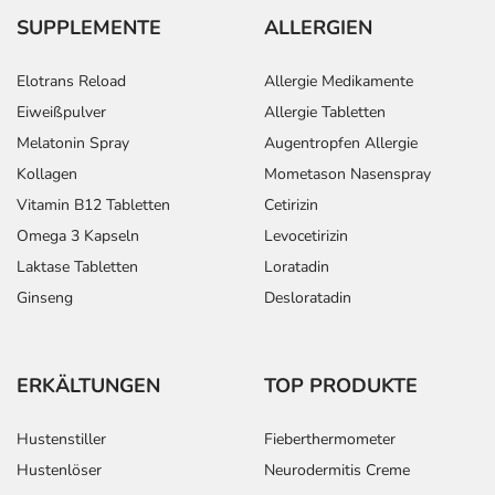
SUPPLEMENTE
ALLERGIEN
Elotrans Reload
Allergie Medikamente
Eiweißpulver
Allergie Tabletten
Melatonin Spray
Augentropfen Allergie
Kollagen
Mometason Nasenspray
Vitamin B12 Tabletten
Cetirizin
Omega 3 Kapseln
Levocetirizin
Laktase Tabletten
Loratadin
Ginseng
Desloratadin
ERKÄLTUNGEN
TOP PRODUKTE
Hustenstiller
Fieberthermometer
Hustenlöser
Neurodermitis Creme