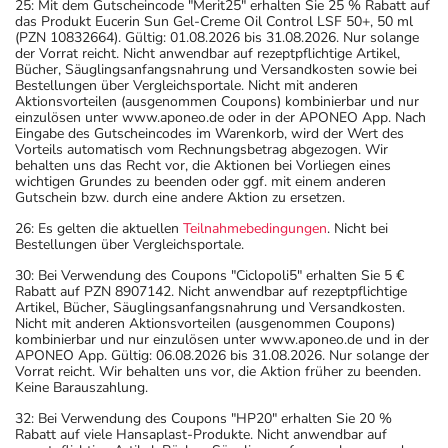
25: Mit dem Gutscheincode "Merit25" erhalten Sie 25 % Rabatt auf
das Produkt Eucerin Sun Gel-Creme Oil Control LSF 50+, 50 ml
(PZN 10832664). Gültig: 01.08.2026 bis 31.08.2026. Nur solange
der Vorrat reicht. Nicht anwendbar auf rezeptpflichtige Artikel,
Bücher, Säuglingsanfangsnahrung und Versandkosten sowie bei
Bestellungen über Vergleichsportale. Nicht mit anderen
Aktionsvorteilen (ausgenommen Coupons) kombinierbar und nur
einzulösen unter www.aponeo.de oder in der APONEO App. Nach
Eingabe des Gutscheincodes im Warenkorb, wird der Wert des
Vorteils automatisch vom Rechnungsbetrag abgezogen. Wir
behalten uns das Recht vor, die Aktionen bei Vorliegen eines
wichtigen Grundes zu beenden oder ggf. mit einem anderen
Gutschein bzw. durch eine andere Aktion zu ersetzen.
26: Es gelten die aktuellen
Teilnahmebedingungen
. Nicht bei
Bestellungen über Vergleichsportale.
30: Bei Verwendung des Coupons "Ciclopoli5" erhalten Sie 5 €
Rabatt auf PZN 8907142. Nicht anwendbar auf rezeptpflichtige
Artikel, Bücher, Säuglingsanfangsnahrung und Versandkosten.
Nicht mit anderen Aktionsvorteilen (ausgenommen Coupons)
kombinierbar und nur einzulösen unter www.aponeo.de und in der
APONEO App. Gültig: 06.08.2026 bis 31.08.2026. Nur solange der
Vorrat reicht. Wir behalten uns vor, die Aktion früher zu beenden.
Keine Barauszahlung.
32: Bei Verwendung des Coupons "HP20" erhalten Sie 20 %
Rabatt auf viele Hansaplast-Produkte. Nicht anwendbar auf