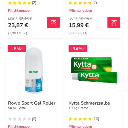
(2)
(2)
mg
Pflichtangaben
Pflichtangaben
32,46 €
19,95 €
2
1
MRP
UVP
23,87 €
15,99 €
(2,98 €/1 St)
(79,95 €/1 l)
-8%
-34%
3
3
Röwo Sport Gel Roller
Kytta Schmerzsalbe
50 ml Stifte
100 g Creme
(0)
(16)
Pflichtangaben
Pflichtangaben