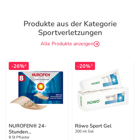
Produkte aus der Kategorie
Sportverletzungen
Alle Produkte anzeigen
-26%
-20%
4
3
NUROFEN® 24-
Röwo Sport Gel
Stunden
200 ml Gel
Schmerzpflaster 200
8 St Pflaster