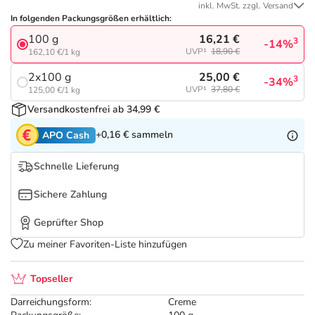
Refluthin, Lasea & Carmenthin Deals
Sport & Fitness
Täglich gut versorgt
inkl. MwSt. zzgl. Versand
In folgenden Packungsgrößen erhältlich:
16,21 €
100 g
Salus Deals
Tierapotheke
3
-14%
UVP¹
18,90 €
162,10 €/1 kg
25,00 €
2x100 g
3
-34%
Vitamine & Mineralstoffe
UVP¹
37,80 €
125,00 €/1 kg
Versandkostenfrei ab 34,99 €
Marken
+0,16 €
sammeln
APO Cash
Schnelle Lieferung
Sichere Zahlung
Geprüfter Shop
Zu meiner Favoriten-Liste hinzufügen
Topseller
Darreichungsform:
Creme