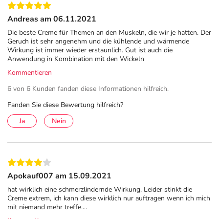
vorgenommen wird. Durch die Wickelbehandlung werden
die Hautschichten aufgelockert und danach ist die
Andreas am 06.11.2021
Aufnahmefähigkeit der Haut für die Einreibecreme
Die beste Creme für Themen an den Muskeln, die wir je hatten. Der
besonders gut. Nach der Einreibung Hände mit Seife
Geruch ist sehr angenehm und die kühlende und wärmende
waschen, um zu vermeiden, dass Cremereste
Wirkung ist immer wieder erstaunlich. Gut ist auch die
versehentlich auf die empfindlichen Schleimhäute
Anwendung in Kombination mit den Wickeln
übertragen werden.
Kommentieren
6 von 6 Kunden fanden diese Informationen hilfreich.
Inhaltsstoffe
Fanden Sie diese Bewertung hilfreich?
Cetylstearylalkohol, Isopropylpalmitat,
Macrogolcetylstearylether, mittelkettige Triglyceride,
Ja
Nein
Silikonöl, Stearylheptanoat/Caprylat, Softisan 649 (Bis-
Diglyceryl-Caprylat/Caprat/Isostearat/
Hydroxystearat/Adipat), Muskatnussöl, Citronensäure
Monohydrat, 2-Phenoxyethanol,
Apokauf007 am 15.09.2021
Macrogolglycerolhydroxystearat, Cetiol SB 45 (Shea
hat wirklich eine schmerzlindernde Wirkung. Leider stinkt die
Butter), Rosmarinöl, Menthol (Levomenthol), Thymol,
Creme extrem, ich kann diese wirklich nur auftragen wenn ich mich
Edeltannenzapfenöl, Arnikatinktur, Sorbinsäure,
mit niemand mehr treffe....
Natriumhydroxid, Gereinigtes Wasser.