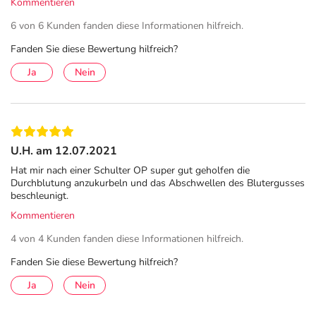
Kommentieren
Retterspitz Muskelcreme ist frei von tierischen
6 von 6 Kunden fanden diese Informationen hilfreich.
Inhaltsstoffen.
Fanden Sie diese Bewertung hilfreich?
Adresse des Anbieters/Herstellers
Ja
Nein
Retterspitz GmbH & Co. KG
Laufer Str. 17-19
90571 Schwaig
U.H. am 12.07.2021
elektronische Adresse: info@retterspitz.de |
Hat mir nach einer Schulter OP super gut geholfen die
www.retterspitz.de
Durchblutung anzukurbeln und das Abschwellen des Blutergusses
beschleunigt.
Angaben gem. EU-Produktsicherheitsverordnung (GPSR)
Kommentieren
anzeigen
Das
PDF des Beipackzettels
können Sie sich oben
4 von 4 Kunden fanden diese Informationen hilfreich.
herunterladen.
Fanden Sie diese Bewertung hilfreich?
Ja
Nein