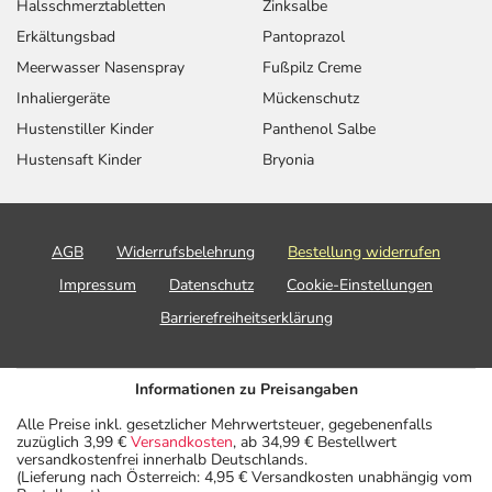
Halsschmerztabletten
Zinksalbe
Erkältungsbad
Pantoprazol
Meerwasser Nasenspray
Fußpilz Creme
Inhaliergeräte
Mückenschutz
Hustenstiller Kinder
Panthenol Salbe
Hustensaft Kinder
Bryonia
AGB
Widerrufsbelehrung
Bestellung widerrufen
Impressum
Datenschutz
Cookie-Einstellungen
Barrierefreiheitserklärung
Informationen zu Preisangaben
Alle Preise inkl. gesetzlicher Mehrwertsteuer, gegebenenfalls
zuzüglich 3,99 €
Versandkosten
, ab 34,99 € Bestellwert
versandkostenfrei innerhalb Deutschlands.
(Lieferung nach Österreich: 4,95 € Versandkosten unabhängig vom