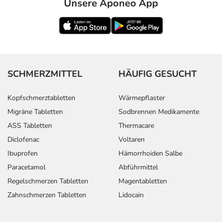
Unsere Aponeo App
SCHMERZMITTEL
HÄUFIG GESUCHT
Kopfschmerztabletten
Wärmepflaster
Migräne Tabletten
Sodbrennen Medikamente
ASS Tabletten
Thermacare
Diclofenac
Voltaren
Ibuprofen
Hämorrhoiden Salbe
Paracetamol
Abführmittel
Regelschmerzen Tabletten
Magentabletten
Zahnschmerzen Tabletten
Lidocain