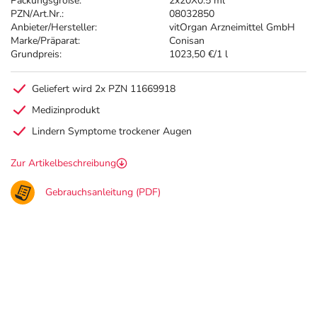
Packungsgröße:
2x20X0.5 ml
PZN/Art.Nr.:
08032850
Anbieter/Hersteller:
vitOrgan Arzneimittel GmbH
Marke/Präparat:
Conisan
Grundpreis:
1023,50 €/1 l
Geliefert wird 2x PZN 11669918
Medizinprodukt
Lindern Symptome trockener Augen
Zur Artikelbeschreibung
Gebrauchsanleitung (PDF)