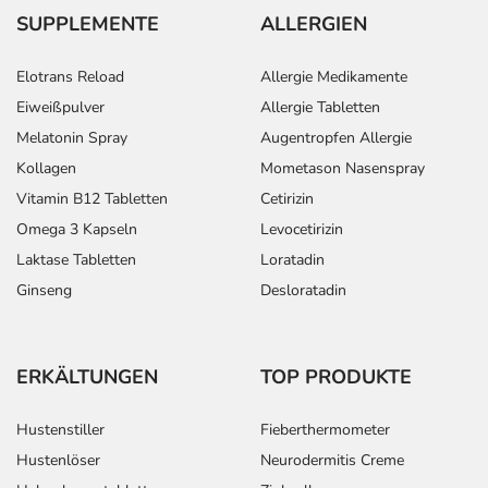
SUPPLEMENTE
ALLERGIEN
Elotrans Reload
Allergie Medikamente
Eiweißpulver
Allergie Tabletten
Melatonin Spray
Augentropfen Allergie
Kollagen
Mometason Nasenspray
Vitamin B12 Tabletten
Cetirizin
Omega 3 Kapseln
Levocetirizin
Laktase Tabletten
Loratadin
Ginseng
Desloratadin
ERKÄLTUNGEN
TOP PRODUKTE
Hustenstiller
Fieberthermometer
Hustenlöser
Neurodermitis Creme