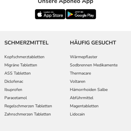
Unsere Aponeo App
SCHMERZMITTEL
HÄUFIG GESUCHT
Kopfschmerztabletten
Wärmepflaster
Migräne Tabletten
Sodbrennen Medikamente
ASS Tabletten
Thermacare
Diclofenac
Voltaren
Ibuprofen
Hämorrhoiden Salbe
Paracetamol
Abführmittel
Regelschmerzen Tabletten
Magentabletten
Zahnschmerzen Tabletten
Lidocain