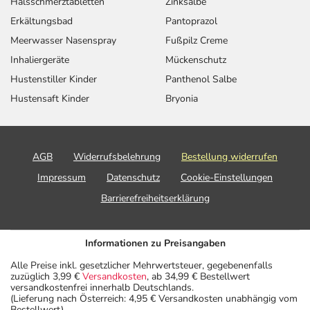
Halsschmerztabletten
Zinksalbe
Erkältungsbad
Pantoprazol
Meerwasser Nasenspray
Fußpilz Creme
Inhaliergeräte
Mückenschutz
Hustenstiller Kinder
Panthenol Salbe
Hustensaft Kinder
Bryonia
AGB
Widerrufsbelehrung
Bestellung widerrufen
Impressum
Datenschutz
Cookie-Einstellungen
Barrierefreiheitserklärung
Informationen zu Preisangaben
Alle Preise inkl. gesetzlicher Mehrwertsteuer, gegebenenfalls
zuzüglich 3,99 €
Versandkosten
, ab 34,99 € Bestellwert
versandkostenfrei innerhalb Deutschlands.
(Lieferung nach Österreich: 4,95 € Versandkosten unabhängig vom
Bestellwert)