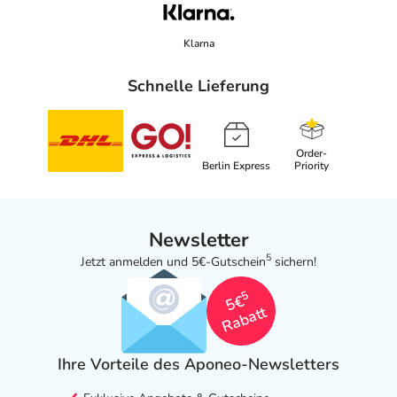
Das
PDF des Beipackzettels
können Sie sich oben
herunterladen.
Klarna
Schnelle Lieferung
Order-
Berlin Express
Priority
Newsletter
5
Jetzt anmelden und 5€-Gutschein
sichern!
5
5€
Rabatt
Ihre Vorteile des Aponeo-Newsletters