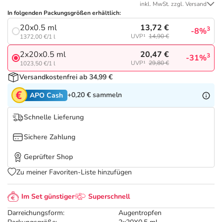
Refluthin, Lasea & Carmenthin Deals
Sport & Fitness
Täglich gut versorgt
inkl. MwSt. zzgl. Versand
In folgenden Packungsgrößen erhältlich:
13,72 €
20x0.5 ml
Salus Deals
Tierapotheke
3
-8%
UVP¹
14,90 €
1372,00 €/1 l
20,47 €
2x20x0.5 ml
3
-31%
Vitamine & Mineralstoffe
UVP¹
29,80 €
1023,50 €/1 l
Versandkostenfrei ab 34,99 €
Marken
+0,20 €
sammeln
APO Cash
Schnelle Lieferung
Sichere Zahlung
Geprüfter Shop
Zu meiner Favoriten-Liste hinzufügen
Im Set günstiger
Superschnell
Darreichungsform:
Augentropfen