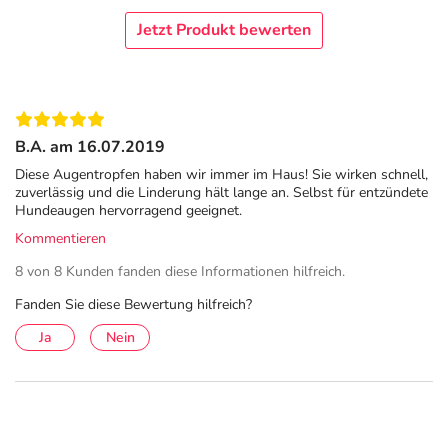
ohne Konservierungsstoffe
Jetzt Produkt bewerten
Anwendung
Wenn nicht anders von ihrem medizinischen Fachpersonal
verordnet, geben Sie 1-2 Tropfen CONJSAN N®
Augentropfen mehrmals täglich in Ihre Augen.
B.A. am 16.07.2019
Hinweise
Diese Augentropfen haben wir immer im Haus! Sie wirken schnell,
zuverlässig und die Linderung hält lange an. Selbst für entzündete
Wenn von Ihrem Arzt / medizinischen Fachpersonal em
Hundeaugen hervorragend geeignet.
pfohlen, können CONISAN N® Augentropfen auch nach
Kommentieren
Augenoperationen oder Verletzungen der Augen
8 von 8 Kunden fanden diese Informationen hilfreich.
angewen det werden
Fanden Sie diese Bewertung hilfreich?
.
CONISAN N ® Augentropfen sollten bei Überempfindlich
Ja
Nein
keit gegen einen Inhaltsstoff des vitOrgan Komplex AT (s.
Zusammensetzung) nicht angewendet werden.
Falls es zu allergischen Reaktionen kommen sollte, ist