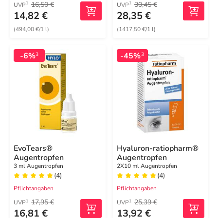
16,50 €
30,45 €
1
1
UVP
UVP
14,82 €
28,35 €
(494,00 €/1 l)
(1417,50 €/1 l)
-6%
-45%
3
3
EvoTears®
Hyaluron-ratiopharm®
Augentropfen
Augentropfen
3 ml Augentropfen
2X10 ml Augentropfen
(4)
(4)
Pflichtangaben
Pflichtangaben
17,95 €
25,39 €
1
1
UVP
UVP
16,81 €
13,92 €