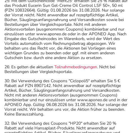
25: Mit dem Gutscheincode "Merit25" erhalten Sie 25 % Rabatt auf
das Produkt Eucerin Sun Gel-Creme Oil Control LSF 50+, 50 ml
(PZN 10832664). Gültig: 01.08.2026 bis 31.08.2026. Nur solange
der Vorrat reicht. Nicht anwendbar auf rezeptpflichtige Artikel,
Bücher, Säuglingsanfangsnahrung und Versandkosten sowie bei
Bestellungen über Vergleichsportale. Nicht mit anderen
Aktionsvorteilen (ausgenommen Coupons) kombinierbar und nur
einzulösen unter www.aponeo.de oder in der APONEO App. Nach
Eingabe des Gutscheincodes im Warenkorb, wird der Wert des
Vorteils automatisch vom Rechnungsbetrag abgezogen. Wir
behalten uns das Recht vor, die Aktionen bei Vorliegen eines
wichtigen Grundes zu beenden oder ggf. mit einem anderen
Gutschein bzw. durch eine andere Aktion zu ersetzen.
26: Es gelten die aktuellen
Teilnahmebedingungen
. Nicht bei
Bestellungen über Vergleichsportale.
30: Bei Verwendung des Coupons "Ciclopoli5" erhalten Sie 5 €
Rabatt auf PZN 8907142. Nicht anwendbar auf rezeptpflichtige
Artikel, Bücher, Säuglingsanfangsnahrung und Versandkosten.
Nicht mit anderen Aktionsvorteilen (ausgenommen Coupons)
kombinierbar und nur einzulösen unter www.aponeo.de und in der
APONEO App. Gültig: 06.08.2026 bis 31.08.2026. Nur solange der
Vorrat reicht. Wir behalten uns vor, die Aktion früher zu beenden.
Keine Barauszahlung.
32: Bei Verwendung des Coupons "HP20" erhalten Sie 20 %
Rabatt auf viele Hansaplast-Produkte. Nicht anwendbar auf
rezeptpflichtige Artikel, Bücher, Säuglingsanfangsnahrung und