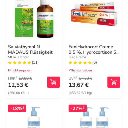
Salviathymol N
FeniHydrocort Creme
MADAUS Flüssigkeit
0,5 %, Hydrocortison 5
mg/g, wirksam bei
50 ml Tropfen
30 g Creme
(11)
(6)
Hautentzündungen
Pflichtangaben
Pflichtangaben
17,08 €
17,33 €
2
1
MRP
UVP
12,53 €
13,67 €
(250,60 €/1 l)
(455,67 €/1 kg)
-18%
-27%
3
3