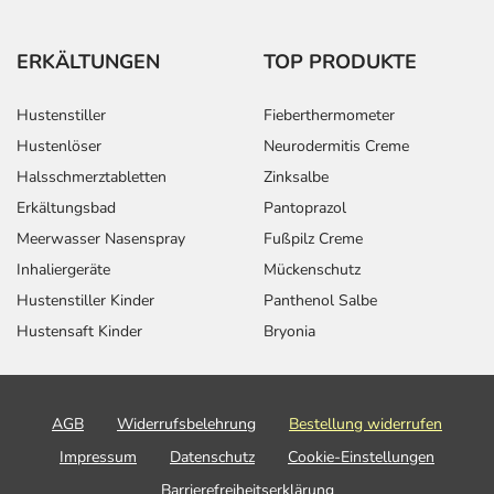
ERKÄLTUNGEN
TOP PRODUKTE
Hustenstiller
Fieberthermometer
Hustenlöser
Neurodermitis Creme
Halsschmerztabletten
Zinksalbe
Erkältungsbad
Pantoprazol
Meerwasser Nasenspray
Fußpilz Creme
Inhaliergeräte
Mückenschutz
Hustenstiller Kinder
Panthenol Salbe
Hustensaft Kinder
Bryonia
AGB
Widerrufsbelehrung
Bestellung widerrufen
Impressum
Datenschutz
Cookie-Einstellungen
Barrierefreiheitserklärung