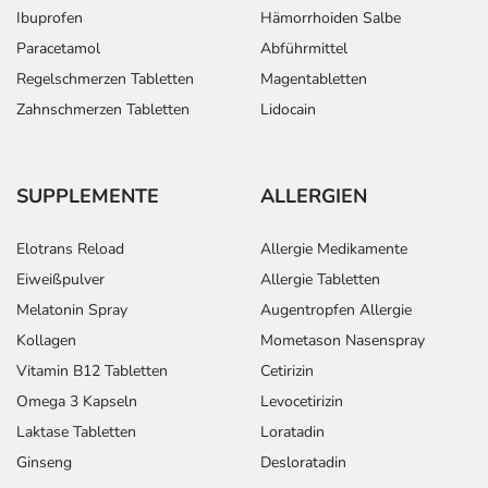
Ibuprofen
Hämorrhoiden Salbe
Paracetamol
Abführmittel
Regelschmerzen Tabletten
Magentabletten
Zahnschmerzen Tabletten
Lidocain
SUPPLEMENTE
ALLERGIEN
Elotrans Reload
Allergie Medikamente
Eiweißpulver
Allergie Tabletten
Melatonin Spray
Augentropfen Allergie
Kollagen
Mometason Nasenspray
Vitamin B12 Tabletten
Cetirizin
Omega 3 Kapseln
Levocetirizin
Laktase Tabletten
Loratadin
Ginseng
Desloratadin