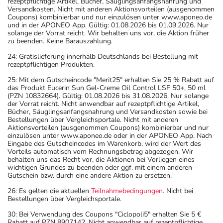
rezeptpflichtige Artikel, Bücher, Säuglingsanfangsnahrung und
Versandkosten. Nicht mit anderen Aktionsvorteilen (ausgenommen
Coupons) kombinierbar und nur einzulösen unter www.aponeo.de
und in der APONEO App. Gültig: 01.08.2026 bis 01.09.2026. Nur
solange der Vorrat reicht. Wir behalten uns vor, die Aktion früher
zu beenden. Keine Barauszahlung.
24: Gratislieferung innerhalb Deutschlands bei Bestellung mit
rezeptpflichtigen Produkten.
25: Mit dem Gutscheincode "Merit25" erhalten Sie 25 % Rabatt auf
das Produkt Eucerin Sun Gel-Creme Oil Control LSF 50+, 50 ml
(PZN 10832664). Gültig: 01.08.2026 bis 31.08.2026. Nur solange
der Vorrat reicht. Nicht anwendbar auf rezeptpflichtige Artikel,
Bücher, Säuglingsanfangsnahrung und Versandkosten sowie bei
Bestellungen über Vergleichsportale. Nicht mit anderen
Aktionsvorteilen (ausgenommen Coupons) kombinierbar und nur
einzulösen unter www.aponeo.de oder in der APONEO App. Nach
Eingabe des Gutscheincodes im Warenkorb, wird der Wert des
Vorteils automatisch vom Rechnungsbetrag abgezogen. Wir
behalten uns das Recht vor, die Aktionen bei Vorliegen eines
wichtigen Grundes zu beenden oder ggf. mit einem anderen
Gutschein bzw. durch eine andere Aktion zu ersetzen.
26: Es gelten die aktuellen
Teilnahmebedingungen
. Nicht bei
Bestellungen über Vergleichsportale.
30: Bei Verwendung des Coupons "Ciclopoli5" erhalten Sie 5 €
Rabatt auf PZN 8907142. Nicht anwendbar auf rezeptpflichtige