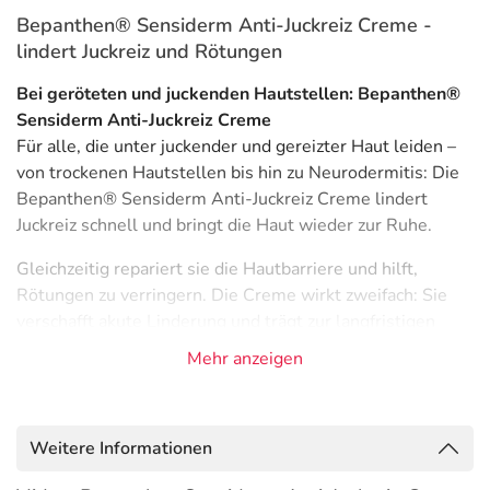
Bepanthen® Sensiderm Anti-Juckreiz Creme -
lindert Juckreiz und Rötungen
Bei geröteten und juckenden Hautstellen: Bepanthen®
Sensiderm Anti-Juckreiz Creme
Für alle, die unter juckender und gereizter Haut leiden –
von trockenen Hautstellen bis hin zu Neurodermitis: Die
Bepanthen® Sensiderm Anti-Juckreiz Creme lindert
Juckreiz schnell und bringt die Haut wieder zur Ruhe.
Gleichzeitig repariert sie die Hautbarriere und hilft,
Rötungen zu verringern. Die Creme wirkt zweifach: Sie
verschafft akute Linderung und trägt zur langfristigen
Regeneration der Haut bei.
Mehr anzeigen
Die leichte, kortisonfreie Creme ist frei von Duft-, Farb-
und Konservierungsstoffen und vegan. Sie ist rezeptfrei
erhältlich in zwei Packungsgrößen – praktisch für
Weitere Informationen
unterwegs (20 g) oder für die Anwendung auf größeren