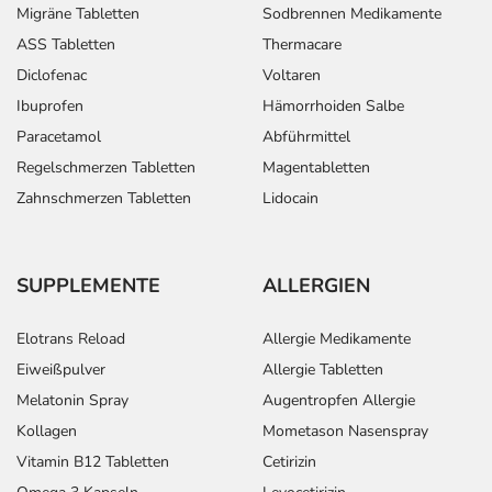
Migräne Tabletten
Sodbrennen Medikamente
ASS Tabletten
Thermacare
Diclofenac
Voltaren
Ibuprofen
Hämorrhoiden Salbe
Paracetamol
Abführmittel
Regelschmerzen Tabletten
Magentabletten
Zahnschmerzen Tabletten
Lidocain
SUPPLEMENTE
ALLERGIEN
Elotrans Reload
Allergie Medikamente
Eiweißpulver
Allergie Tabletten
Melatonin Spray
Augentropfen Allergie
Kollagen
Mometason Nasenspray
Vitamin B12 Tabletten
Cetirizin