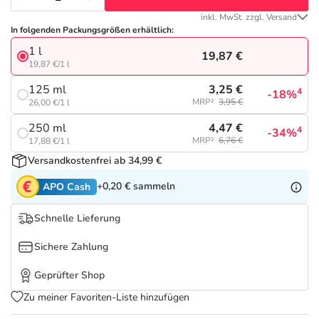
Refluthin, Lasea & Carmenthin Deals
Sport & Fitness
Täglich gut versorgt
inkl. MwSt. zzgl. Versand
In folgenden Packungsgrößen erhältlich:
Salus Deals
Tierapotheke
1 l
19,87 €
19,87 €/1 l
Vitamine & Mineralstoffe
3,25 €
125 ml
4
-18%
MRP²
3,95 €
26,00 €/1 l
Marken
4,47 €
250 ml
4
-34%
MRP²
6,76 €
17,88 €/1 l
Versandkostenfrei ab 34,99 €
+0,20 €
sammeln
APO Cash
Schnelle Lieferung
Sichere Zahlung
Geprüfter Shop
Zu meiner Favoriten-Liste hinzufügen