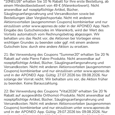
"10NEU26" erhalten Sie 10 % Rabatt für Ihre erste Bestellung, ab
einem Mindestbestellwert von 49 € (Warenkorbwert). Nicht
anwendbar auf rezeptpflichtige Artikel, Bücher,
Säuglingsanfangsnahrung und Versandkosten sowie bei
Bestellungen über Vergleichsportale. Nicht mit anderen
Aktionsvorteilen (ausgenommen Coupons) kombinierbar und nur
einzulösen unter www.aponeo.de oder in der APONEO App. Nach
Eingabe des Gutscheincodes im Warenkorb, wird der Wert des
Vorteils automatisch vom Rechnungsbetrag abgezogen. Wir
behalten uns das Recht vor, die Aktionen bei Vorliegen eines
wichtigen Grundes zu beenden oder ggf. mit einem anderen
Gutschein bzw. durch eine andere Aktion zu ersetzen.
21: Bei Verwendung des Coupons "Summer20" erhalten Sie 20 %
Rabatt auf viele Pierre Fabre-Produkte. Nicht anwendbar auf
rezeptpflichtige Artikel, Bücher, Säuglingsanfangsnahrung und
Versandkosten. Nicht mit anderen Aktionsvorteilen (ausgenommen
Coupons) kombinierbar und nur einzulösen unter www.aponeo.de
und in der APONEO App. Gültig: 27.07.2026 bis 09.08.2026. Nur
solange der Vorrat reicht. Wir behalten uns vor, die Aktion früher
zu beenden. Keine Barauszahlung.
22: Bei Verwendung des Coupons "Vital2026" erhalten Sie 20 %
Rabatt auf ausgewählte Orthomol-Produkte. Nicht anwendbar auf
rezeptpflichtige Artikel, Bücher, Säuglingsanfangsnahrung und
Versandkosten. Nicht mit anderen Aktionsvorteilen (ausgenommen
Coupons) kombinierbar und nur einzulösen unter www.aponeo.de
und in der APONEO App. Gültig: 29.07.2026 bis 09.08.2026. Nur