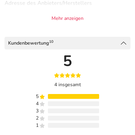
Adresse des Anbieters/Herstellers
OTTO FISCHAR GmbH & Co. KG
Mehr anzeigen
Kaiserstr. 221
66133 Saarbrücken
10
Kundenbewertung
5
4 insgesamt
5
4
3
2
1