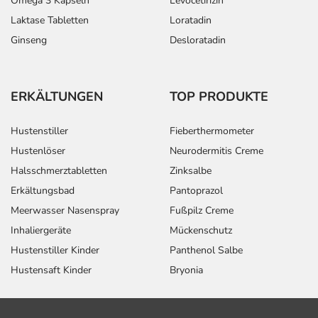
Omega 3 Kapseln
Levocetirizin
Laktase Tabletten
Loratadin
Ginseng
Desloratadin
ERKÄLTUNGEN
TOP PRODUKTE
Hustenstiller
Fieberthermometer
Hustenlöser
Neurodermitis Creme
Halsschmerztabletten
Zinksalbe
Erkältungsbad
Pantoprazol
Meerwasser Nasenspray
Fußpilz Creme
Inhaliergeräte
Mückenschutz
Hustenstiller Kinder
Panthenol Salbe
Hustensaft Kinder
Bryonia