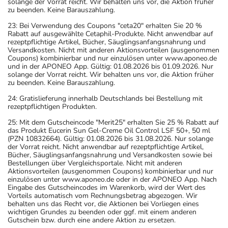
solange der Vorrat reicht. Wir behalten uns vor, die Aktion früher
zu beenden. Keine Barauszahlung.
23: Bei Verwendung des Coupons "ceta20" erhalten Sie 20 %
Rabatt auf ausgewählte Cetaphil-Produkte. Nicht anwendbar auf
rezeptpflichtige Artikel, Bücher, Säuglingsanfangsnahrung und
Versandkosten. Nicht mit anderen Aktionsvorteilen (ausgenommen
Coupons) kombinierbar und nur einzulösen unter www.aponeo.de
und in der APONEO App. Gültig: 01.08.2026 bis 01.09.2026. Nur
solange der Vorrat reicht. Wir behalten uns vor, die Aktion früher
zu beenden. Keine Barauszahlung.
24: Gratislieferung innerhalb Deutschlands bei Bestellung mit
rezeptpflichtigen Produkten.
25: Mit dem Gutscheincode "Merit25" erhalten Sie 25 % Rabatt auf
das Produkt Eucerin Sun Gel-Creme Oil Control LSF 50+, 50 ml
(PZN 10832664). Gültig: 01.08.2026 bis 31.08.2026. Nur solange
der Vorrat reicht. Nicht anwendbar auf rezeptpflichtige Artikel,
Bücher, Säuglingsanfangsnahrung und Versandkosten sowie bei
Bestellungen über Vergleichsportale. Nicht mit anderen
Aktionsvorteilen (ausgenommen Coupons) kombinierbar und nur
einzulösen unter www.aponeo.de oder in der APONEO App. Nach
Eingabe des Gutscheincodes im Warenkorb, wird der Wert des
Vorteils automatisch vom Rechnungsbetrag abgezogen. Wir
behalten uns das Recht vor, die Aktionen bei Vorliegen eines
wichtigen Grundes zu beenden oder ggf. mit einem anderen
Gutschein bzw. durch eine andere Aktion zu ersetzen.