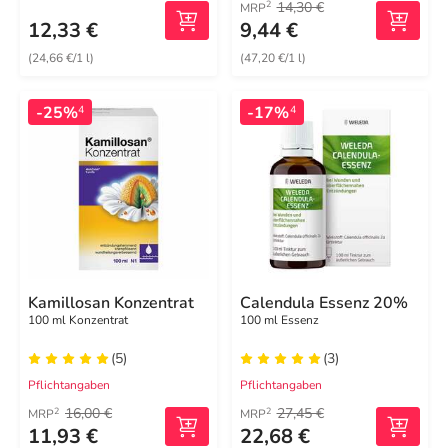
14,30 €
2
MRP
12,33 €
9,44 €
(24,66 €/1 l)
(47,20 €/1 l)
-25%
-17%
4
4
Kamillosan Konzentrat
Calendula Essenz 20%
100 ml Konzentrat
100 ml Essenz
(5)
(3)
Pflichtangaben
Pflichtangaben
16,00 €
27,45 €
2
2
MRP
MRP
11,93 €
22,68 €