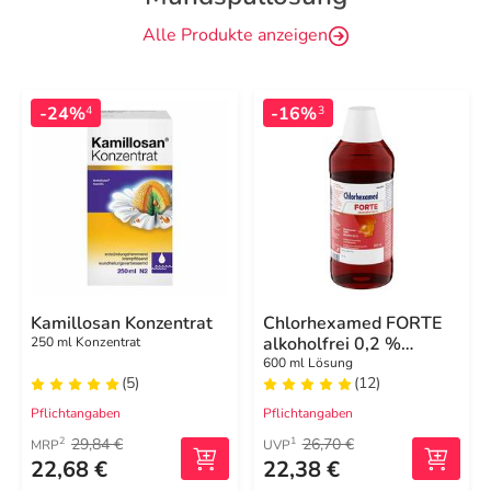
Alle Produkte anzeigen
-24%
-16%
4
3
Kamillosan Konzentrat
Chlorhexamed FORTE
alkoholfrei 0,2 %
250 ml Konzentrat
Mundspülung,
600 ml Lösung
(5)
(12)
antibakteriell
Pflichtangaben
Pflichtangaben
29,84 €
26,70 €
2
1
MRP
UVP
22,68 €
22,38 €