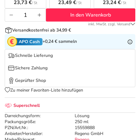
Refluthin, Lasea & Carmenthin Deals
Sport & Fitness
Täglich gut versorgt
23,73 €
23,49 €
23,24 €
/ St
/ St
/ St
In den Warenkorb
Salus Deals
Tierapotheke
inkl. MwSt. zzgl. Versand
Versandkostenfrei ab 34,99 €
Vitamine & Mineralstoffe
+0,24 €
sammeln
APO Cash
Marken
Schnelle Lieferung
Sichere Zahlung
Geprüfter Shop
Zu meiner Favoriten-Liste hinzufügen
Superschnell
Darreichungsform:
Lösung
Packungsgröße:
250 ml
PZN/Art.Nr.:
15559888
Anbieter/Hersteller:
Regeno GmbH
Marke/Präparat:
Regeno