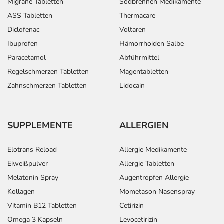
Migräne Tabletten
Sodbrennen Medikamente
ASS Tabletten
Thermacare
Diclofenac
Voltaren
Ibuprofen
Hämorrhoiden Salbe
Paracetamol
Abführmittel
Regelschmerzen Tabletten
Magentabletten
Zahnschmerzen Tabletten
Lidocain
SUPPLEMENTE
ALLERGIEN
Elotrans Reload
Allergie Medikamente
Eiweißpulver
Allergie Tabletten
Melatonin Spray
Augentropfen Allergie
Kollagen
Mometason Nasenspray
Vitamin B12 Tabletten
Cetirizin
Omega 3 Kapseln
Levocetirizin