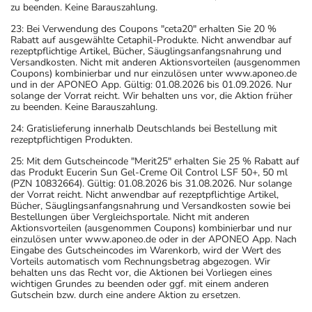
zu beenden. Keine Barauszahlung.
23: Bei Verwendung des Coupons "ceta20" erhalten Sie 20 %
Rabatt auf ausgewählte Cetaphil-Produkte. Nicht anwendbar auf
rezeptpflichtige Artikel, Bücher, Säuglingsanfangsnahrung und
Versandkosten. Nicht mit anderen Aktionsvorteilen (ausgenommen
Coupons) kombinierbar und nur einzulösen unter www.aponeo.de
und in der APONEO App. Gültig: 01.08.2026 bis 01.09.2026. Nur
solange der Vorrat reicht. Wir behalten uns vor, die Aktion früher
zu beenden. Keine Barauszahlung.
24: Gratislieferung innerhalb Deutschlands bei Bestellung mit
rezeptpflichtigen Produkten.
25: Mit dem Gutscheincode "Merit25" erhalten Sie 25 % Rabatt auf
das Produkt Eucerin Sun Gel-Creme Oil Control LSF 50+, 50 ml
(PZN 10832664). Gültig: 01.08.2026 bis 31.08.2026. Nur solange
der Vorrat reicht. Nicht anwendbar auf rezeptpflichtige Artikel,
Bücher, Säuglingsanfangsnahrung und Versandkosten sowie bei
Bestellungen über Vergleichsportale. Nicht mit anderen
Aktionsvorteilen (ausgenommen Coupons) kombinierbar und nur
einzulösen unter www.aponeo.de oder in der APONEO App. Nach
Eingabe des Gutscheincodes im Warenkorb, wird der Wert des
Vorteils automatisch vom Rechnungsbetrag abgezogen. Wir
behalten uns das Recht vor, die Aktionen bei Vorliegen eines
wichtigen Grundes zu beenden oder ggf. mit einem anderen
Gutschein bzw. durch eine andere Aktion zu ersetzen.