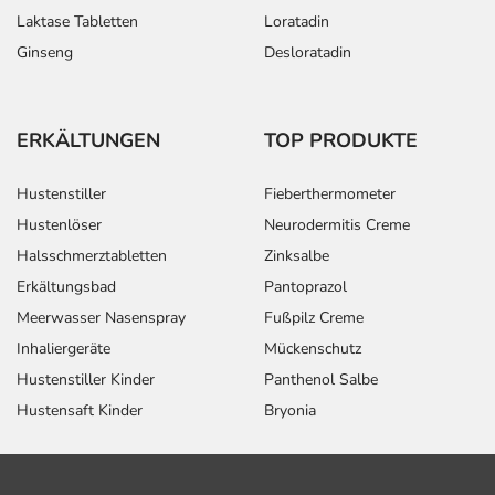
Laktase Tabletten
Loratadin
Ginseng
Desloratadin
ERKÄLTUNGEN
TOP PRODUKTE
Hustenstiller
Fieberthermometer
Hustenlöser
Neurodermitis Creme
Halsschmerztabletten
Zinksalbe
Erkältungsbad
Pantoprazol
Meerwasser Nasenspray
Fußpilz Creme
Inhaliergeräte
Mückenschutz
Hustenstiller Kinder
Panthenol Salbe
Hustensaft Kinder
Bryonia