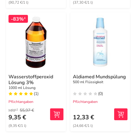
(90,72 €/1 l)
(37,30 €/1 l)
-83%
4
Wasserstoffperoxid
Aldiamed Mundspülung
Lösung 3%
500 ml Flüssigkeit
1000 ml Lösung
(1)
(0)
Pflichtangaben
Pflichtangaben
55,97 €
2
MRP
9,35 €
12,33 €
(9,35 €/1 l)
(24,66 €/1 l)