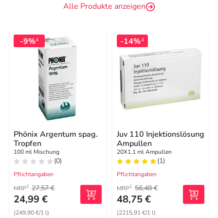
Alle Produkte anzeigen
-9%
-14%
4
4
Phönix Argentum spag.
Juv 110 Injektionslösung
Tropfen
Ampullen
100 ml Mischung
20X1.1 ml Ampullen
(0)
(1)
Pflichtangaben
Pflichtangaben
27,57 €
56,48 €
2
2
MRP
MRP
24,99 €
48,75 €
(249,90 €/1 l)
(2215,91 €/1 l)