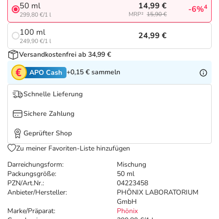
Refluthin, Lasea & Carmenthin Deals
Sport & Fitness
Täglich gut versorgt
14,99 €
50 ml
4
-6%
MRP²
15,90 €
299,80 €/1 l
Salus Deals
Tierapotheke
100 ml
24,99 €
249,90 €/1 l
Versandkostenfrei ab 34,99 €
Vitamine & Mineralstoffe
+0,15 €
sammeln
APO Cash
Marken
Schnelle Lieferung
Sichere Zahlung
Geprüfter Shop
Zu meiner Favoriten-Liste hinzufügen
Darreichungsform:
Mischung
Packungsgröße:
50 ml
PZN/Art.Nr.:
04223458
Anbieter/Hersteller:
PHÖNIX LABORATORIUM
GmbH
Marke/Präparat:
Phönix