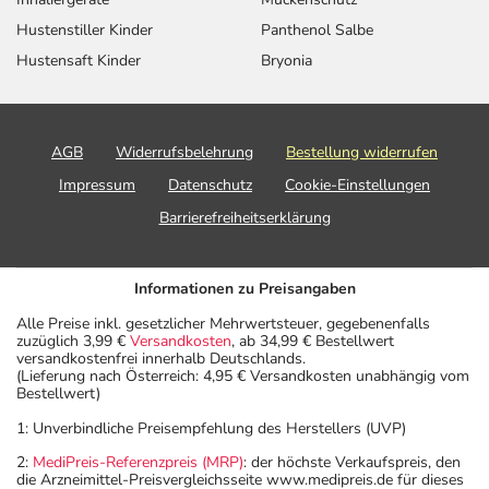
Hustenstiller Kinder
Panthenol Salbe
Hustensaft Kinder
Bryonia
AGB
Widerrufsbelehrung
Bestellung widerrufen
Impressum
Datenschutz
Cookie-Einstellungen
Barrierefreiheitserklärung
Informationen zu Preisangaben
Alle Preise inkl. gesetzlicher Mehrwertsteuer, gegebenenfalls
zuzüglich 3,99 €
Versandkosten
, ab 34,99 € Bestellwert
versandkostenfrei innerhalb Deutschlands.
(Lieferung nach Österreich: 4,95 € Versandkosten unabhängig vom
Bestellwert)
1: Unverbindliche Preisempfehlung des Herstellers (UVP)
2:
MediPreis-Referenzpreis (MRP)
: der höchste Verkaufspreis, den
die Arzneimittel-Preisvergleichsseite www.medipreis.de für dieses