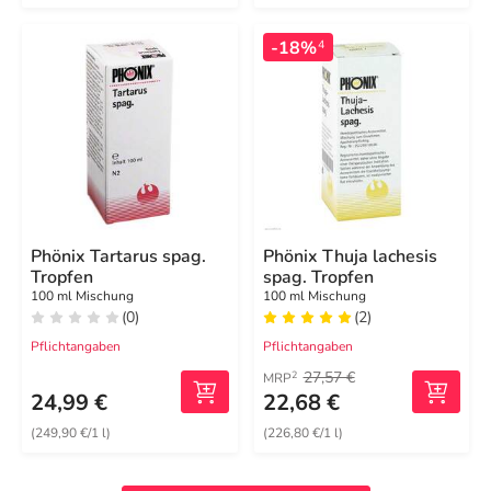
-18%
4
Phönix Tartarus spag.
Phönix Thuja lachesis
Tropfen
spag. Tropfen
100 ml Mischung
100 ml Mischung
(0)
(2)
Pflichtangaben
Pflichtangaben
27,57 €
2
MRP
24,99 €
22,68 €
(249,90 €/1 l)
(226,80 €/1 l)