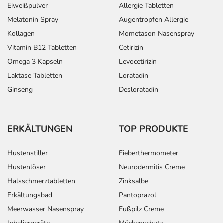
Eiweißpulver
Allergie Tabletten
Melatonin Spray
Augentropfen Allergie
Kollagen
Mometason Nasenspray
Vitamin B12 Tabletten
Cetirizin
Omega 3 Kapseln
Levocetirizin
Laktase Tabletten
Loratadin
Ginseng
Desloratadin
ERKÄLTUNGEN
TOP PRODUKTE
Hustenstiller
Fieberthermometer
Hustenlöser
Neurodermitis Creme
Halsschmerztabletten
Zinksalbe
Erkältungsbad
Pantoprazol
Meerwasser Nasenspray
Fußpilz Creme
Inhaliergeräte
Mückenschutz