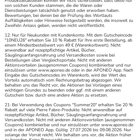
Produktdetailseiten können wir nicht sicherstellen, dass diese nur
von solchen Kunden stammen, die die Waren oder
Dienstleistungen tatsächlich genutzt oder erworben haben.
Bewertungen, bei denen bei der Prüfung des Wortlauts
Auffälligkeiten oder Hinweise festgestellt werden, die insoweit zu
Zweifeln Anlass geben, werden nicht veröffentlicht.
12: Nur für Neukunden mit Kundenkonto. Mit dem Gutscheincode
"10NEU26" erhalten Sie 10 % Rabatt für Ihre erste Bestellung, ab
einem Mindestbestellwert von 49 € (Warenkorbwert). Nicht
anwendbar auf rezeptpflichtige Artikel, Bücher,
Säuglingsanfangsnahrung und Versandkosten sowie bei
Bestellungen über Vergleichsportale. Nicht mit anderen
Aktionsvorteilen (ausgenommen Coupons) kombinierbar und nur
einzulösen unter www.aponeo.de oder in der APONEO App. Nach
Eingabe des Gutscheincodes im Warenkorb, wird der Wert des
Vorteils automatisch vom Rechnungsbetrag abgezogen. Wir
behalten uns das Recht vor, die Aktionen bei Vorliegen eines
wichtigen Grundes zu beenden oder ggf. mit einem anderen
Gutschein bzw. durch eine andere Aktion zu ersetzen.
21: Bei Verwendung des Coupons "Summer20" erhalten Sie 20 %
Rabatt auf viele Pierre Fabre-Produkte. Nicht anwendbar auf
rezeptpflichtige Artikel, Bücher, Säuglingsanfangsnahrung und
Versandkosten. Nicht mit anderen Aktionsvorteilen (ausgenommen
Coupons) kombinierbar und nur einzulösen unter www.aponeo.de
und in der APONEO App. Gültig: 27.07.2026 bis 09.08.2026. Nur
solange der Vorrat reicht. Wir behalten uns vor, die Aktion früher
zu beenden. Keine Barauszahlung.