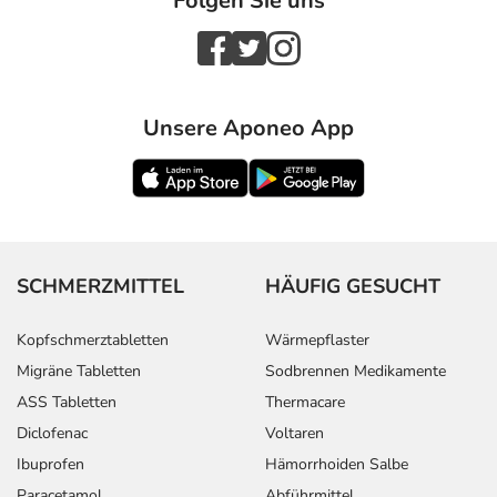
Folgen Sie uns
Unsere Aponeo App
SCHMERZMITTEL
HÄUFIG GESUCHT
Kopfschmerztabletten
Wärmepflaster
Migräne Tabletten
Sodbrennen Medikamente
ASS Tabletten
Thermacare
Diclofenac
Voltaren
Ibuprofen
Hämorrhoiden Salbe
Paracetamol
Abführmittel