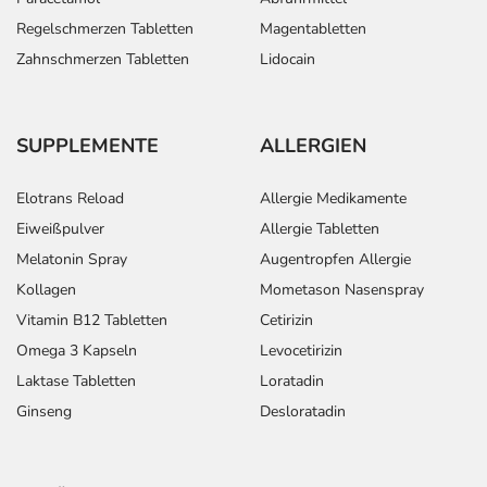
Regelschmerzen Tabletten
Magentabletten
Zahnschmerzen Tabletten
Lidocain
SUPPLEMENTE
ALLERGIEN
Elotrans Reload
Allergie Medikamente
Eiweißpulver
Allergie Tabletten
Melatonin Spray
Augentropfen Allergie
Kollagen
Mometason Nasenspray
Vitamin B12 Tabletten
Cetirizin
Omega 3 Kapseln
Levocetirizin
Laktase Tabletten
Loratadin
Ginseng
Desloratadin