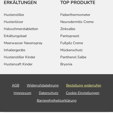
ERKÄLTUNGEN
TOP PRODUKTE
Hustenstiller
Fieberthermometer
Hustenlöser
Neurodermitis Creme
Halsschmerztabletten
Zinksalbe
Erkältungsbad
Pantoprazol
Meerwasser Nasenspray
Fußpilz Creme
Inhaliergeräte
Mückenschutz
Hustenstiller Kinder
Panthenol Salbe
Hustensaft Kinder
Bryonia
AGB
Widerrufsbelehrung
Bestellung widerrufen
Impressum
Datenschutz
Cookie-Einstellungen
Barrierefreiheitserklärung