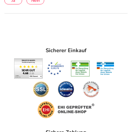
Ja
Nein
Erwachsene nehmen 3 bis 4 mal täglich 20 Tropfen in
etwas Flüssigkeit ein. Eine über 1 Woche hinausgehende
Anwendung sollte nur nach Rücksprache mit einem
homöopathisch erfahrenen Arzt oder Heilpraktiker
erfolgen.
Hinweise
Sicherer Einkauf
Enthält 30 Vol.-% Alkohol
Bitte verwenden Sie dieses Arzneimittel nicht mehr nach
dem auf der Packung oder der Umverpackung
angegebenen Verfallsdatum. Das Verfallsdatum bezieht
sich auf den letzten Tag des angegebenen Monats.
Inhaltsstoffe
100ml enthalten: 5 ml Acidum
Arsenicosum spag. Glückselig Dil. D4 [HAB, SV. 54b; Ø
mit ger. Wasser, Ethanol 86% (m/m) (90:10)]; 1 ml