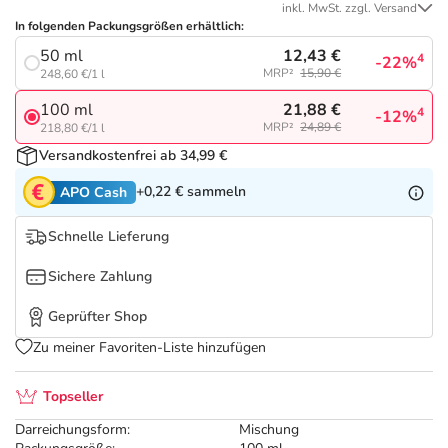
Refluthin, Lasea & Carmenthin Deals
Sport & Fitness
Täglich gut versorgt
inkl. MwSt. zzgl. Versand
In folgenden Packungsgrößen erhältlich:
12,43 €
50 ml
Salus Deals
Tierapotheke
4
-22%
MRP²
15,90 €
248,60 €/1 l
21,88 €
100 ml
4
-12%
Vitamine & Mineralstoffe
MRP²
24,89 €
218,80 €/1 l
Versandkostenfrei ab 34,99 €
Marken
+0,22 €
sammeln
APO Cash
Schnelle Lieferung
Sichere Zahlung
Geprüfter Shop
Zu meiner Favoriten-Liste hinzufügen
Topseller
Darreichungsform:
Mischung