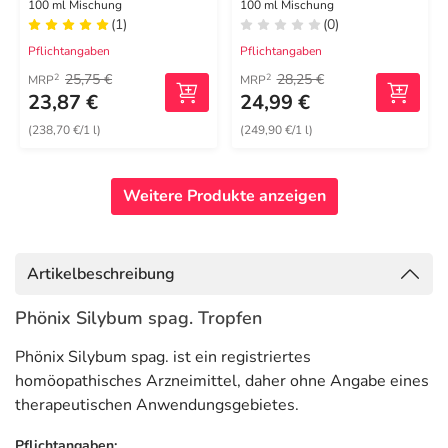
100 ml Mischung
100 ml Mischung
(1)
(0)
Pflichtangaben
Pflichtangaben
25,75 €
28,25 €
2
2
MRP
MRP
23,87 €
24,99 €
(238,70 €/1 l)
(249,90 €/1 l)
Weitere Produkte anzeigen
Artikelbeschreibung
Phönix Silybum spag. Tropfen
Phönix Silybum spag. ist ein registriertes
homöopathisches Arzneimittel, daher ohne Angabe eines
therapeutischen Anwendungsgebietes.
Pflichtangaben: