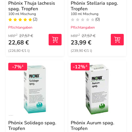
Phönix Thuja lachesis
Phönix Stellaria spag.
spag. Tropfen
Tropfen
100 ml Mischung
100 ml Mischung
(2)
(0)
Pflichtangaben
Pflichtangaben
27,57 €
27,57 €
2
2
MRP
MRP
22,68 €
23,99 €
(226,80 €/1 l)
(239,90 €/1 l)
-7%
-12%
4
4
Phönix Solidago spag.
Phönix Aurum spag.
Tropfen
Tropfen