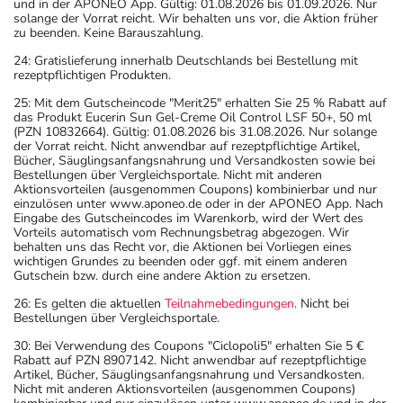
und in der APONEO App. Gültig: 01.08.2026 bis 01.09.2026. Nur
solange der Vorrat reicht. Wir behalten uns vor, die Aktion früher
zu beenden. Keine Barauszahlung.
24: Gratislieferung innerhalb Deutschlands bei Bestellung mit
rezeptpflichtigen Produkten.
25: Mit dem Gutscheincode "Merit25" erhalten Sie 25 % Rabatt auf
das Produkt Eucerin Sun Gel-Creme Oil Control LSF 50+, 50 ml
(PZN 10832664). Gültig: 01.08.2026 bis 31.08.2026. Nur solange
der Vorrat reicht. Nicht anwendbar auf rezeptpflichtige Artikel,
Bücher, Säuglingsanfangsnahrung und Versandkosten sowie bei
Bestellungen über Vergleichsportale. Nicht mit anderen
Aktionsvorteilen (ausgenommen Coupons) kombinierbar und nur
einzulösen unter www.aponeo.de oder in der APONEO App. Nach
Eingabe des Gutscheincodes im Warenkorb, wird der Wert des
Vorteils automatisch vom Rechnungsbetrag abgezogen. Wir
behalten uns das Recht vor, die Aktionen bei Vorliegen eines
wichtigen Grundes zu beenden oder ggf. mit einem anderen
Gutschein bzw. durch eine andere Aktion zu ersetzen.
26: Es gelten die aktuellen
Teilnahmebedingungen
. Nicht bei
Bestellungen über Vergleichsportale.
30: Bei Verwendung des Coupons "Ciclopoli5" erhalten Sie 5 €
Rabatt auf PZN 8907142. Nicht anwendbar auf rezeptpflichtige
Artikel, Bücher, Säuglingsanfangsnahrung und Versandkosten.
Nicht mit anderen Aktionsvorteilen (ausgenommen Coupons)