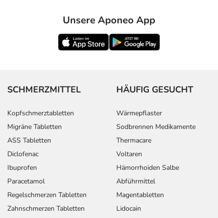
Unsere Aponeo App
SCHMERZMITTEL
HÄUFIG GESUCHT
Kopfschmerztabletten
Wärmepflaster
Migräne Tabletten
Sodbrennen Medikamente
ASS Tabletten
Thermacare
Diclofenac
Voltaren
Ibuprofen
Hämorrhoiden Salbe
Paracetamol
Abführmittel
Regelschmerzen Tabletten
Magentabletten
Zahnschmerzen Tabletten
Lidocain