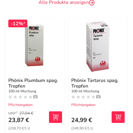
Alle Produkte anzeigen
-12%
4
Phönix Plumbum spag.
Phönix Tartarus spag.
Tropfen
Tropfen
100 ml Mischung
100 ml Mischung
(0)
(0)
Pflichtangaben
Pflichtangaben
27,04 €
2
MRP
23,87 €
24,99 €
(238,70 €/1 l)
(249,90 €/1 l)