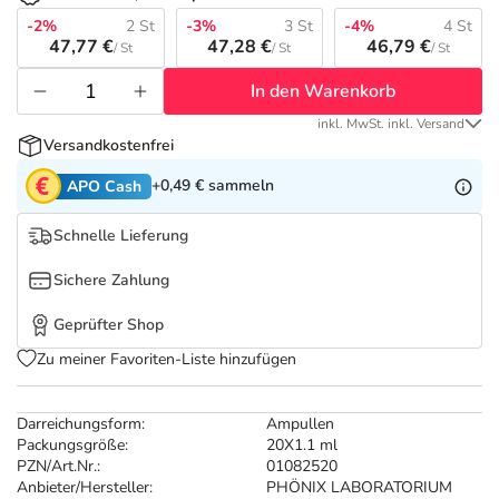
Refluthin, Lasea & Carmenthin Deals
Sport & Fitness
Täglich gut versorgt
-2%
2 St
-3%
3 St
-4%
4 St
47,77 €
47,28 €
46,79 €
/ St
/ St
/ St
Salus Deals
Tierapotheke
In den Warenkorb
inkl. MwSt. inkl. Versand
Vitamine & Mineralstoffe
Versandkostenfrei
+0,49 €
sammeln
APO Cash
Marken
Schnelle Lieferung
Sichere Zahlung
Geprüfter Shop
Zu meiner Favoriten-Liste hinzufügen
Darreichungsform:
Ampullen
Packungsgröße:
20X1.1 ml
PZN/Art.Nr.:
01082520
Anbieter/Hersteller:
PHÖNIX LABORATORIUM