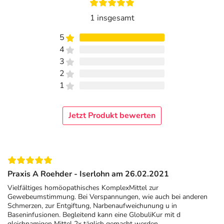
1 insgesamt
5
4
3
2
1
Jetzt Produkt bewerten
Praxis A Roehder - Iserlohn am 26.02.2021
Vielfältiges homöopathisches KomplexMittel zur
Gewebeumstimmung. Bei Verspannungen, wie auch bei anderen
Schmerzen, zur Entgiftung, Narbenaufweichunung u in
Baseninfusionen. Begleitend kann eine GlobuliKur mit d
gleichnamigen Mittel 2x täglich gemacht werden