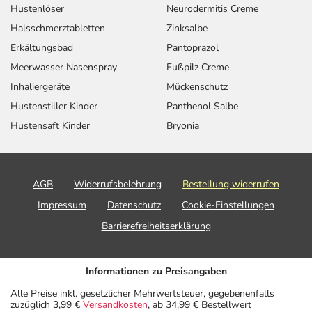
Hustenlöser
Neurodermitis Creme
Halsschmerztabletten
Zinksalbe
Erkältungsbad
Pantoprazol
Meerwasser Nasenspray
Fußpilz Creme
Inhaliergeräte
Mückenschutz
Hustenstiller Kinder
Panthenol Salbe
Hustensaft Kinder
Bryonia
AGB
Widerrufsbelehrung
Bestellung widerrufen
Impressum
Datenschutz
Cookie-Einstellungen
Barrierefreiheitserklärung
Informationen zu Preisangaben
Alle Preise inkl. gesetzlicher Mehrwertsteuer, gegebenenfalls
zuzüglich 3,99 €
Versandkosten
, ab 34,99 € Bestellwert