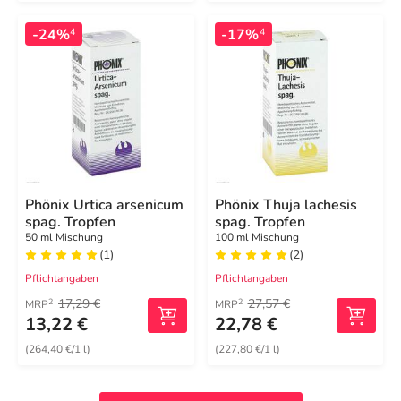
-24%
-17%
4
4
Phönix Urtica arsenicum
Phönix Thuja lachesis
spag. Tropfen
spag. Tropfen
50 ml Mischung
100 ml Mischung
(1)
(2)
Pflichtangaben
Pflichtangaben
17,29 €
27,57 €
2
2
MRP
MRP
13,22 €
22,78 €
(264,40 €/1 l)
(227,80 €/1 l)