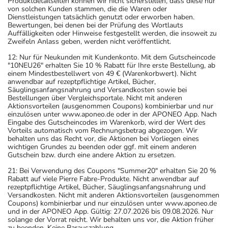
Produktdetailseiten können wir nicht sicherstellen, dass diese nur
von solchen Kunden stammen, die die Waren oder
Dienstleistungen tatsächlich genutzt oder erworben haben.
Bewertungen, bei denen bei der Prüfung des Wortlauts
Auffälligkeiten oder Hinweise festgestellt werden, die insoweit zu
Zweifeln Anlass geben, werden nicht veröffentlicht.
12: Nur für Neukunden mit Kundenkonto. Mit dem Gutscheincode
"10NEU26" erhalten Sie 10 % Rabatt für Ihre erste Bestellung, ab
einem Mindestbestellwert von 49 € (Warenkorbwert). Nicht
anwendbar auf rezeptpflichtige Artikel, Bücher,
Säuglingsanfangsnahrung und Versandkosten sowie bei
Bestellungen über Vergleichsportale. Nicht mit anderen
Aktionsvorteilen (ausgenommen Coupons) kombinierbar und nur
einzulösen unter www.aponeo.de oder in der APONEO App. Nach
Eingabe des Gutscheincodes im Warenkorb, wird der Wert des
Vorteils automatisch vom Rechnungsbetrag abgezogen. Wir
behalten uns das Recht vor, die Aktionen bei Vorliegen eines
wichtigen Grundes zu beenden oder ggf. mit einem anderen
Gutschein bzw. durch eine andere Aktion zu ersetzen.
21: Bei Verwendung des Coupons "Summer20" erhalten Sie 20 %
Rabatt auf viele Pierre Fabre-Produkte. Nicht anwendbar auf
rezeptpflichtige Artikel, Bücher, Säuglingsanfangsnahrung und
Versandkosten. Nicht mit anderen Aktionsvorteilen (ausgenommen
Coupons) kombinierbar und nur einzulösen unter www.aponeo.de
und in der APONEO App. Gültig: 27.07.2026 bis 09.08.2026. Nur
solange der Vorrat reicht. Wir behalten uns vor, die Aktion früher
zu beenden. Keine Barauszahlung.