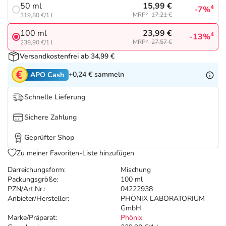
Refluthin, Lasea & Carmenthin Deals
Sport & Fitness
Täglich gut versorgt
15,99 €
50 ml
4
-7%
MRP²
17,21 €
319,80 €/1 l
Salus Deals
Tierapotheke
23,99 €
100 ml
4
-13%
MRP²
27,57 €
239,90 €/1 l
Versandkostenfrei ab 34,99 €
Vitamine & Mineralstoffe
+0,24 €
sammeln
APO Cash
Marken
Schnelle Lieferung
Sichere Zahlung
Geprüfter Shop
Zu meiner Favoriten-Liste hinzufügen
Darreichungsform:
Mischung
Packungsgröße:
100 ml
PZN/Art.Nr.:
04222938
Anbieter/Hersteller:
PHÖNIX LABORATORIUM
GmbH
Marke/Präparat:
Phönix