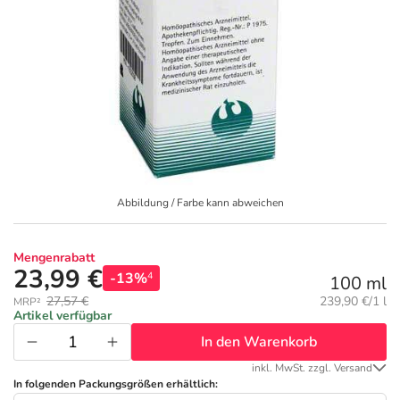
Geschenkideen
Fragen und Antworten
5% Extra Cash
Diabetes
Aktuelle Coupons
Kontakt
Avene & Ducray Deals
Körperpflege & Kosmetik
6
Ratgeber
Eucerin Deals
Liebe & Erotik
Summer SALE
Beliebte Beiträge
Evolsin Deals
Mutter & Kind
Reiseapotheke
Abbildung / Farbe kann abweichen
E-Rezept einlösen
Frontline & Frontpro Deals
Nahrungsergänzung
Insektenschutz
Mengenrabatt
23,99 €
-13%
4
100 ml
E-Rezept App
Nattermann Deals
Natur & Homöopathie
Sonnenpflege
Grundpreis:
27,57 €
239,90 €/1 l
MRP²
Artikel verfügbar
In den Warenkorb
R(h)ein Nutrition Deals
Sanitätshaus
Sommerpflege für Haar und Kopfhaut
inkl. MwSt. zzgl. Versand
In folgenden Packungsgrößen erhältlich: