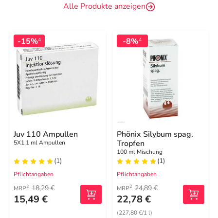
Alle Produkte anzeigen
-15%
-8%
4
4
Juv 110 Ampullen
Phönix Silybum spag.
Tropfen
5X1.1 ml Ampullen
100 ml Mischung
(1)
(1)
Pflichtangaben
Pflichtangaben
18,29 €
24,89 €
2
2
MRP
MRP
15,49 €
22,78 €
(227,80 €/1 l)