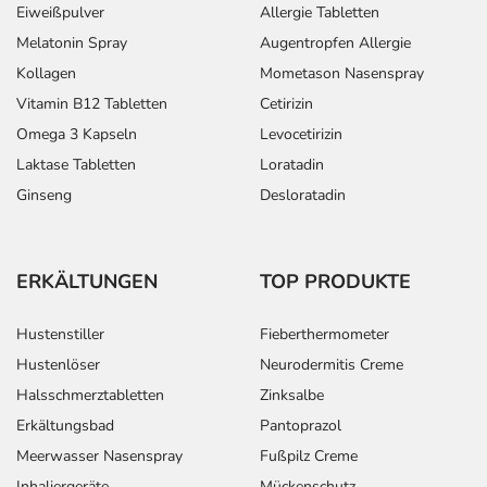
Eiweißpulver
Allergie Tabletten
Melatonin Spray
Augentropfen Allergie
Kollagen
Mometason Nasenspray
Vitamin B12 Tabletten
Cetirizin
Omega 3 Kapseln
Levocetirizin
Laktase Tabletten
Loratadin
Ginseng
Desloratadin
ERKÄLTUNGEN
TOP PRODUKTE
Hustenstiller
Fieberthermometer
Hustenlöser
Neurodermitis Creme
Halsschmerztabletten
Zinksalbe
Erkältungsbad
Pantoprazol
Meerwasser Nasenspray
Fußpilz Creme
Inhaliergeräte
Mückenschutz