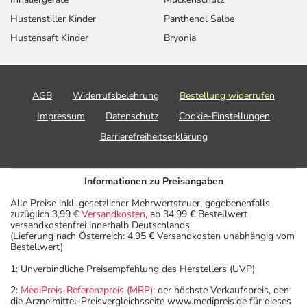
Hustenstiller Kinder
Panthenol Salbe
Hustensaft Kinder
Bryonia
AGB
Widerrufsbelehrung
Bestellung widerrufen
Impressum
Datenschutz
Cookie-Einstellungen
Barrierefreiheitserklärung
Informationen zu Preisangaben
Alle Preise inkl. gesetzlicher Mehrwertsteuer, gegebenenfalls
zuzüglich 3,99 €
Versandkosten
, ab 34,99 € Bestellwert
versandkostenfrei innerhalb Deutschlands.
(Lieferung nach Österreich: 4,95 € Versandkosten unabhängig vom
Bestellwert)
1: Unverbindliche Preisempfehlung des Herstellers (UVP)
2:
MediPreis-Referenzpreis (MRP)
: der höchste Verkaufspreis, den
die Arzneimittel-Preisvergleichsseite www.medipreis.de für dieses