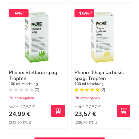
-9%
-15%
4
4
Phönix Stellaria spag.
Phönix Thuja lachesis
Tropfen
spag. Tropfen
100 ml Mischung
100 ml Mischung
(0)
(2)
Pflichtangaben
Pflichtangaben
27,57 €
27,57 €
2
2
MRP
MRP
24,99 €
23,57 €
(249,90 €/1 l)
(235,70 €/1 l)