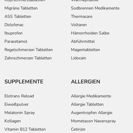
Migräne Tabletten
Sodbrennen Medikamente
ASS Tabletten
Thermacare
Diclofenac
Voltaren
Ibuprofen
Hämorrhoiden Salbe
Paracetamol
Abführmittel
Regelschmerzen Tabletten
Magentabletten
Zahnschmerzen Tabletten
Lidocain
SUPPLEMENTE
ALLERGIEN
Elotrans Reload
Allergie Medikamente
Eiweißpulver
Allergie Tabletten
Melatonin Spray
Augentropfen Allergie
Kollagen
Mometason Nasenspray
Vitamin B12 Tabletten
Cetirizin