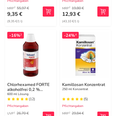
Pflichtangaben
Pflichtangaben
55,97 €
19,80 €
2
2
MRP
MRP
9,35 €
12,93 €
(9,35 €/1 l)
(43,10 €/1 l)
-16%
-24%
3
4
Chlorhexamed FORTE
Kamillosan Konzentrat
alkoholfrei 0,2 %
250 ml Konzentrat
Mundspülung,
600 ml Lösung
(12)
(5)
antibakteriell
Pflichtangaben
Pflichtangaben
26,70 €
29,84 €
1
2
UVP
MRP