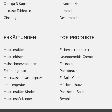
Omega 3 Kapseln
Levocetirizin
Laktase Tabletten
Loratadin
Ginseng
Desloratadin
ERKÄLTUNGEN
TOP PRODUKTE
Hustenstiller
Fieberthermometer
Hustenlöser
Neurodermitis Creme
Halsschmerztabletten
Zinksalbe
Erkältungsbad
Pantoprazol
Meerwasser Nasenspray
Fußpilz Creme
Inhaliergeräte
Mückenschutz
Hustenstiller Kinder
Panthenol Salbe
Hustensaft Kinder
Bryonia