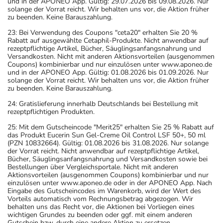
und in der APONEO App. Gültig: 29.07.2026 bis 09.08.2026. Nur
solange der Vorrat reicht. Wir behalten uns vor, die Aktion früher
zu beenden. Keine Barauszahlung.
23: Bei Verwendung des Coupons "ceta20" erhalten Sie 20 %
Rabatt auf ausgewählte Cetaphil-Produkte. Nicht anwendbar auf
rezeptpflichtige Artikel, Bücher, Säuglingsanfangsnahrung und
Versandkosten. Nicht mit anderen Aktionsvorteilen (ausgenommen
Coupons) kombinierbar und nur einzulösen unter www.aponeo.de
und in der APONEO App. Gültig: 01.08.2026 bis 01.09.2026. Nur
solange der Vorrat reicht. Wir behalten uns vor, die Aktion früher
zu beenden. Keine Barauszahlung.
24: Gratislieferung innerhalb Deutschlands bei Bestellung mit
rezeptpflichtigen Produkten.
25: Mit dem Gutscheincode "Merit25" erhalten Sie 25 % Rabatt auf
das Produkt Eucerin Sun Gel-Creme Oil Control LSF 50+, 50 ml
(PZN 10832664). Gültig: 01.08.2026 bis 31.08.2026. Nur solange
der Vorrat reicht. Nicht anwendbar auf rezeptpflichtige Artikel,
Bücher, Säuglingsanfangsnahrung und Versandkosten sowie bei
Bestellungen über Vergleichsportale. Nicht mit anderen
Aktionsvorteilen (ausgenommen Coupons) kombinierbar und nur
einzulösen unter www.aponeo.de oder in der APONEO App. Nach
Eingabe des Gutscheincodes im Warenkorb, wird der Wert des
Vorteils automatisch vom Rechnungsbetrag abgezogen. Wir
behalten uns das Recht vor, die Aktionen bei Vorliegen eines
wichtigen Grundes zu beenden oder ggf. mit einem anderen
Gutschein bzw. durch eine andere Aktion zu ersetzen.