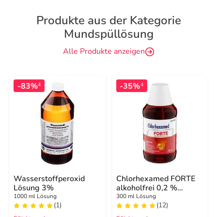
Produkte aus der Kategorie
Mundspüllösung
Alle Produkte anzeigen
-83%
-35%
4
4
Wasserstoffperoxid
Chlorhexamed FORTE
Lösung 3%
alkoholfrei 0,2 %
Mundspülung,
1000 ml Lösung
300 ml Lösung
(1)
(12)
antibakteriell