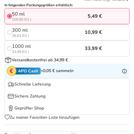
Refluthin, Lasea & Carmenthin Deals
Sport & Fitness
Täglich gut versorgt
In folgenden Packungsgrößen erhältlich:
50 ml
5,49 €
Salus Deals
Tierapotheke
109,80 €/1 l
300 ml
10,99 €
Vitamine & Mineralstoffe
36,63 €/1 l
1000 ml
33,99 €
33,99 €/1 l
Marken
Versandkostenfrei ab 34,99 €
+0,05 €
sammeln
APO Cash
Schnelle Lieferung
Sichere Zahlung
Geprüfter Shop
Zu meiner Favoriten-Liste hinzufügen