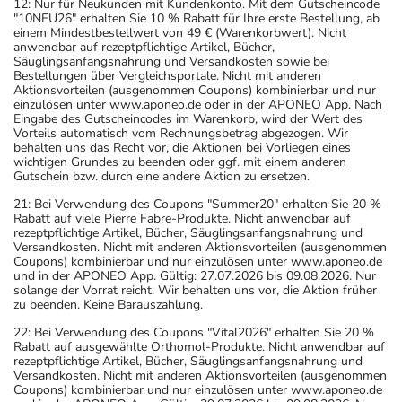
12: Nur für Neukunden mit Kundenkonto. Mit dem Gutscheincode
"10NEU26" erhalten Sie 10 % Rabatt für Ihre erste Bestellung, ab
einem Mindestbestellwert von 49 € (Warenkorbwert). Nicht
anwendbar auf rezeptpflichtige Artikel, Bücher,
Säuglingsanfangsnahrung und Versandkosten sowie bei
Bestellungen über Vergleichsportale. Nicht mit anderen
Aktionsvorteilen (ausgenommen Coupons) kombinierbar und nur
einzulösen unter www.aponeo.de oder in der APONEO App. Nach
Eingabe des Gutscheincodes im Warenkorb, wird der Wert des
Vorteils automatisch vom Rechnungsbetrag abgezogen. Wir
behalten uns das Recht vor, die Aktionen bei Vorliegen eines
wichtigen Grundes zu beenden oder ggf. mit einem anderen
Gutschein bzw. durch eine andere Aktion zu ersetzen.
21: Bei Verwendung des Coupons "Summer20" erhalten Sie 20 %
Rabatt auf viele Pierre Fabre-Produkte. Nicht anwendbar auf
rezeptpflichtige Artikel, Bücher, Säuglingsanfangsnahrung und
Versandkosten. Nicht mit anderen Aktionsvorteilen (ausgenommen
Coupons) kombinierbar und nur einzulösen unter www.aponeo.de
und in der APONEO App. Gültig: 27.07.2026 bis 09.08.2026. Nur
solange der Vorrat reicht. Wir behalten uns vor, die Aktion früher
zu beenden. Keine Barauszahlung.
22: Bei Verwendung des Coupons "Vital2026" erhalten Sie 20 %
Rabatt auf ausgewählte Orthomol-Produkte. Nicht anwendbar auf
rezeptpflichtige Artikel, Bücher, Säuglingsanfangsnahrung und
Versandkosten. Nicht mit anderen Aktionsvorteilen (ausgenommen
Coupons) kombinierbar und nur einzulösen unter www.aponeo.de