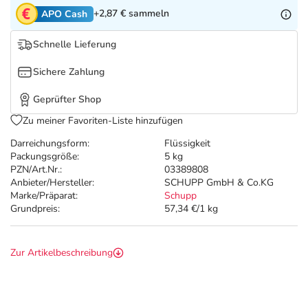
Refluthin, Lasea & Carmenthin Deals
Sport & Fitness
Täglich gut versorgt
+2,87 €
sammeln
APO Cash
Salus Deals
Tierapotheke
Schnelle Lieferung
Sichere Zahlung
Vitamine & Mineralstoffe
Geprüfter Shop
Marken
Zu meiner Favoriten-Liste hinzufügen
Darreichungsform:
Flüssigkeit
Packungsgröße:
5 kg
PZN/Art.Nr.:
03389808
Anbieter/Hersteller:
SCHUPP GmbH & Co.KG
Marke/Präparat:
Schupp
Grundpreis:
57,34 €/1 kg
Zur Artikelbeschreibung