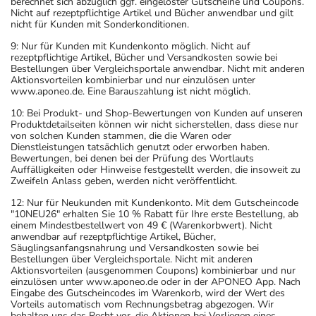
berechnet sich abzüglich ggf. eingelöster Gutscheine und Coupons.
Nicht auf rezeptpflichtige Artikel und Bücher anwendbar und gilt
nicht für Kunden mit Sonderkonditionen.
9: Nur für Kunden mit Kundenkonto möglich. Nicht auf
rezeptpflichtige Artikel, Bücher und Versandkosten sowie bei
Bestellungen über Vergleichsportale anwendbar. Nicht mit anderen
Aktionsvorteilen kombinierbar und nur einzulösen unter
www.aponeo.de. Eine Barauszahlung ist nicht möglich.
10: Bei Produkt- und Shop-Bewertungen von Kunden auf unseren
Produktdetailseiten können wir nicht sicherstellen, dass diese nur
von solchen Kunden stammen, die die Waren oder
Dienstleistungen tatsächlich genutzt oder erworben haben.
Bewertungen, bei denen bei der Prüfung des Wortlauts
Auffälligkeiten oder Hinweise festgestellt werden, die insoweit zu
Zweifeln Anlass geben, werden nicht veröffentlicht.
12: Nur für Neukunden mit Kundenkonto. Mit dem Gutscheincode
"10NEU26" erhalten Sie 10 % Rabatt für Ihre erste Bestellung, ab
einem Mindestbestellwert von 49 € (Warenkorbwert). Nicht
anwendbar auf rezeptpflichtige Artikel, Bücher,
Säuglingsanfangsnahrung und Versandkosten sowie bei
Bestellungen über Vergleichsportale. Nicht mit anderen
Aktionsvorteilen (ausgenommen Coupons) kombinierbar und nur
einzulösen unter www.aponeo.de oder in der APONEO App. Nach
Eingabe des Gutscheincodes im Warenkorb, wird der Wert des
Vorteils automatisch vom Rechnungsbetrag abgezogen. Wir
behalten uns das Recht vor, die Aktionen bei Vorliegen eines