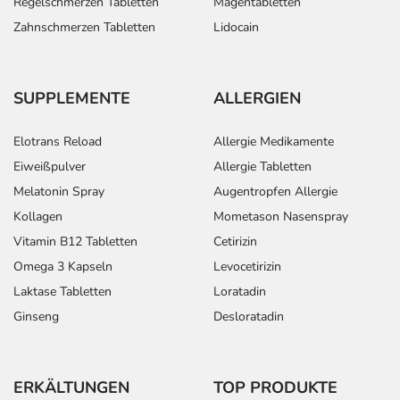
Regelschmerzen Tabletten
Magentabletten
Zahnschmerzen Tabletten
Lidocain
SUPPLEMENTE
ALLERGIEN
Elotrans Reload
Allergie Medikamente
Eiweißpulver
Allergie Tabletten
Melatonin Spray
Augentropfen Allergie
Kollagen
Mometason Nasenspray
Vitamin B12 Tabletten
Cetirizin
Omega 3 Kapseln
Levocetirizin
Laktase Tabletten
Loratadin
Ginseng
Desloratadin
ERKÄLTUNGEN
TOP PRODUKTE