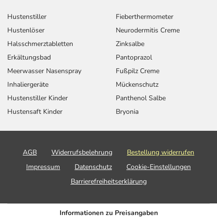
Hustenstiller
Fieberthermometer
Hustenlöser
Neurodermitis Creme
Halsschmerztabletten
Zinksalbe
Erkältungsbad
Pantoprazol
Meerwasser Nasenspray
Fußpilz Creme
Inhaliergeräte
Mückenschutz
Hustenstiller Kinder
Panthenol Salbe
Hustensaft Kinder
Bryonia
AGB
Widerrufsbelehrung
Bestellung widerrufen
Impressum
Datenschutz
Cookie-Einstellungen
Barrierefreiheitserklärung
Informationen zu Preisangaben