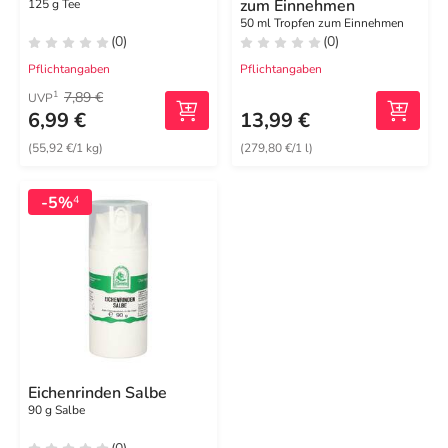
zum Einnehmen
125 g Tee
50 ml Tropfen zum Einnehmen
(0)
(0)
Pflichtangaben
Pflichtangaben
7,89 €
1
UVP
6,99 €
13,99 €
(55,92 €/1 kg)
(279,80 €/1 l)
-5%
4
Eichenrinden Salbe
90 g Salbe