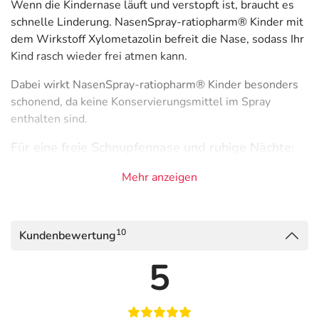
Wenn die Kindernase läuft und verstopft ist, braucht es
schnelle Linderung. NasenSpray-ratiopharm® Kinder mit
dem Wirkstoff Xylometazolin befreit die Nase, sodass Ihr
Kind rasch wieder frei atmen kann.
Dabei wirkt NasenSpray-ratiopharm® Kinder besonders
schonend, da keine Konservierungsmittel im Spray
enthalten sind.
Für eine freie Schnupfennase und ruhige Nächte:
NasenSpray-ratiopharm® Kinder
Mehr anzeigen
Eltern kennen das bestimmt: Das Näschen läuft oder ist
verstopft und man muss ständig naseputzen. Dadurch
fällt das Atmen schwer und Ihr Kind kann kaum ein- und
10
Kundenbewertung
durchschlafen. Vor allem Ruhe und Erholung sind bei
einer Erkältung mit Schnupfen wichtig, um schnell wieder
5
gesund zu werden. Sie können Ihr Kind mit NasenSpray-
ratiopharm® Kinder unterstützen.