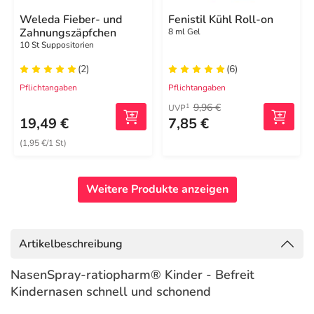
Weleda Fieber- und
Fenistil Kühl Roll-on
Zahnungszäpfchen
8 ml Gel
10 St Suppositorien
(2)
(6)
Pflichtangaben
Pflichtangaben
9,96 €
1
UVP
19,49 €
7,85 €
(1,95 €/1 St)
Weitere Produkte anzeigen
Artikelbeschreibung
NasenSpray-ratiopharm® Kinder - Befreit
Kindernasen schnell und schonend