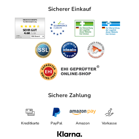
Monohydrat, Natriumcitrat x 2 H2O, Glycerol 85 %,
Sicherer Einkauf
Gereinigtes Wasser
Adresse des Anbieters/Herstellers
ratiopharm GmbH
Graf-Arco-Str. 3
89079 Ulm
Das
PDF des Beipackzettels
können Sie sich oben
herunterladen.
Sichere Zahlung
Kreditkarte
PayPal
Amazon
Vorkasse