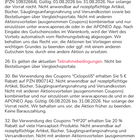
(PZN 10832664). Gültig: 01.08.2026 bis 31.08.2026. Nur solange
der Vorrat reicht. Nicht anwendbar auf rezeptpflichtige Artikel,
Bücher, Säuglingsanfangsnahrung und Versandkosten sowie bei
Bestellungen über Vergleichsportale. Nicht mit anderen
Aktionsvorteilen (ausgenommen Coupons) kombinierbar und nur
einzulösen unter www.aponeo.de oder in der APONEO App. Nach
Eingabe des Gutscheincodes im Warenkorb, wird der Wert des
Vorteils automatisch vom Rechnungsbetrag abgezogen. Wir
behalten uns das Recht vor, die Aktionen bei Vorliegen eines
wichtigen Grundes zu beenden oder ggf. mit einem anderen
Gutschein bzw. durch eine andere Aktion zu ersetzen.
26: Es gelten die aktuellen
Teilnahmebedingungen
. Nicht bei
Bestellungen über Vergleichsportale.
30: Bei Verwendung des Coupons "Ciclopoli5" erhalten Sie 5 €
Rabatt auf PZN 8907142. Nicht anwendbar auf rezeptpflichtige
Artikel, Bücher, Säuglingsanfangsnahrung und Versandkosten.
Nicht mit anderen Aktionsvorteilen (ausgenommen Coupons)
kombinierbar und nur einzulösen unter www.aponeo.de und in der
APONEO App. Gültig: 06.08.2026 bis 31.08.2026. Nur solange der
Vorrat reicht. Wir behalten uns vor, die Aktion früher zu beenden.
Keine Barauszahlung.
32: Bei Verwendung des Coupons "HP20" erhalten Sie 20 %
Rabatt auf viele Hansaplast-Produkte. Nicht anwendbar auf
rezeptpflichtige Artikel, Bücher, Säuglingsanfangsnahrung und
Versandkosten. Nicht mit anderen Aktionsvorteilen (ausgenommen