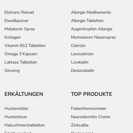
Elotrans Reload
Allergie Medikamente
Eiweißpulver
Allergie Tabletten
Melatonin Spray
Augentropfen Allergie
Kollagen
Mometason Nasenspray
Vitamin B12 Tabletten
Cetirizin
Omega 3 Kapseln
Levocetirizin
Laktase Tabletten
Loratadin
Ginseng
Desloratadin
ERKÄLTUNGEN
TOP PRODUKTE
Hustenstiller
Fieberthermometer
Hustenlöser
Neurodermitis Creme
Halsschmerztabletten
Zinksalbe