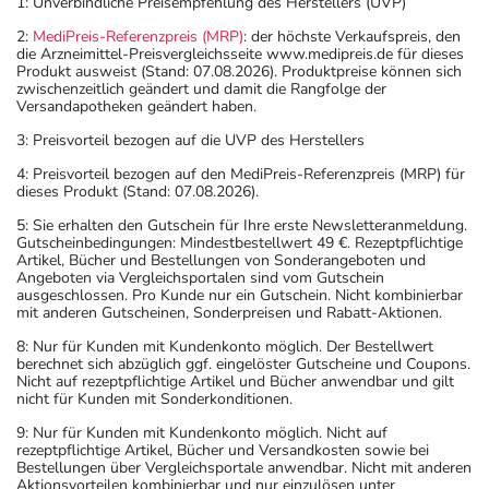
1: Unverbindliche Preisempfehlung des Herstellers (UVP)
2:
MediPreis-Referenzpreis (MRP)
: der höchste Verkaufspreis, den
die Arzneimittel-Preisvergleichsseite www.medipreis.de für dieses
Produkt ausweist (Stand: 07.08.2026). Produktpreise können sich
zwischenzeitlich geändert und damit die Rangfolge der
Versandapotheken geändert haben.
3: Preisvorteil bezogen auf die UVP des Herstellers
4: Preisvorteil bezogen auf den MediPreis-Referenzpreis (MRP) für
dieses Produkt (Stand: 07.08.2026).
5: Sie erhalten den Gutschein für Ihre erste Newsletteranmeldung.
Gutscheinbedingungen: Mindestbestellwert 49 €. Rezeptpflichtige
Artikel, Bücher und Bestellungen von Sonderangeboten und
Angeboten via Vergleichsportalen sind vom Gutschein
ausgeschlossen. Pro Kunde nur ein Gutschein. Nicht kombinierbar
mit anderen Gutscheinen, Sonderpreisen und Rabatt-Aktionen.
8: Nur für Kunden mit Kundenkonto möglich. Der Bestellwert
berechnet sich abzüglich ggf. eingelöster Gutscheine und Coupons.
Nicht auf rezeptpflichtige Artikel und Bücher anwendbar und gilt
nicht für Kunden mit Sonderkonditionen.
9: Nur für Kunden mit Kundenkonto möglich. Nicht auf
rezeptpflichtige Artikel, Bücher und Versandkosten sowie bei
Bestellungen über Vergleichsportale anwendbar. Nicht mit anderen
Aktionsvorteilen kombinierbar und nur einzulösen unter