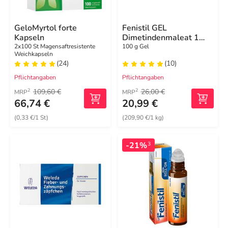
GeloMyrtol forte
Fenistil GEL
Kapseln
Dimetindenmaleat 1
mg/g, zur Linderung von
2x100 St Magensaftresistente
100 g Gel
Weichkapseln
Juckreiz
(24)
(10)
Pflichtangaben
Pflichtangaben
109,60 €
26,00 €
2
2
MRP
MRP
66,74 €
20,99 €
(0,33 €/1 St)
(209,90 €/1 kg)
-21%
3