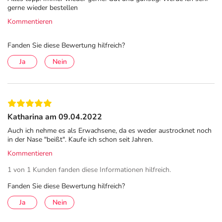
Verbindung mit Schnupfen. NasenSpray Kinder sind für Kinder von 2 bis 6
gerne wieder bestellen
Jahren bestimmt. Apothekenpflichtig. Zu Risiken und Nebenwirkungen lesen
Kommentieren
Sie die Packungsbeilage und fragen Sie Ihre Ärztin, Ihren Arzt oder in Ihrer
Apotheke. 5/26.
Anwendung
Fanden Sie diese Bewertung hilfreich?
Ja
Nein
Bei Kindern im Alter von 2 – 6 Jahren wird nach Bedarf –
jedoch höchstens bis zu 3-mal täglich – je 1 Sprühstoß
NasenSpray-ratiopharm® in jede Nasenöffnung
eingebracht.
Katharina am 09.04.2022
Es empfiehlt sich, vor der Anwendung des Präparates die
Auch ich nehme es als Erwachsene, da es weder austrocknet noch
Nase gründlich zu schneuzen. Die letzte Anwendung an
in der Nase "beißt". Kaufe ich schon seit Jahren.
jedem Behandlungstag sollte günstigerweise vor dem
Kommentieren
Zubettgehen erfolgen.
1 von 1 Kunden fanden diese Informationen hilfreich.
Hinweise
Fanden Sie diese Bewertung hilfreich?
Der Dauergebrauch von schleimhautabschwellenden
Ja
Nein
Schnupfen-Arzneimitteln kann zu chronischer
Schwellung und schließlich zum Schwund der