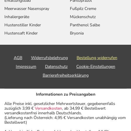
Erkältungsbad
Pantoprazol
Meerwasser Nasenspray
Fußpilz Creme
Inhaliergeräte
Mückenschutz
Hustenstiller Kinder
Panthenol Salbe
Hustensaft Kinder
Bryonia
AGB
Widerrufsbelehrung
Bestellung widerrufen
Impressum
Datenschutz
Cookie-Einstellungen
Barrierefreiheitserklärung
Informationen zu Preisangaben
Alle Preise inkl. gesetzlicher Mehrwertsteuer, gegebenenfalls
zuzüglich 3,99 €
Versandkosten
, ab 34,99 € Bestellwert
versandkostenfrei innerhalb Deutschlands.
(Lieferung nach Österreich: 4,95 € Versandkosten unabhängig vom
Bestellwert)