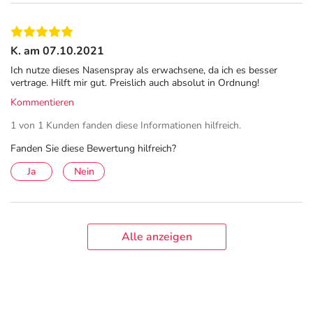
Nasenschleimhaut führen.
NasenSpray-ratiopharm® darf nicht angewendet
werden bei Säuglingen und Kleinkindern unter 2 Jahren.
K. am 07.10.2021
Aus hygienischen Gründen und zur Vermeidung einer
Ich nutze dieses Nasenspray als erwachsene, da ich es besser
vertrage. Hilft mir gut. Preislich auch absolut in Ordnung!
Übertragung von Krankheitserregern sollte jedes
Kommentieren
Dosierspray immer nur von ein und derselben Person
verwendet werden.
1 von 1 Kunden fanden diese Informationen hilfreich.
Bitte verwenden Sie dieses Arzneimittel nicht mehr nach
Fanden Sie diese Bewertung hilfreich?
dem auf der Packung oder der Umverpackung
Ja
Nein
angegebenen Verfallsdatum. Das Verfallsdatum bezieht
sich auf den letzten Tag des angegebenen Monats.
Inhaltsstoffe
Alle anzeigen
Wirkstoff
je Sprühstoß:
0,045 mg Xylometazolinhydrochlorid
Die sonstigen Bestandteile sind: Citronensäure-