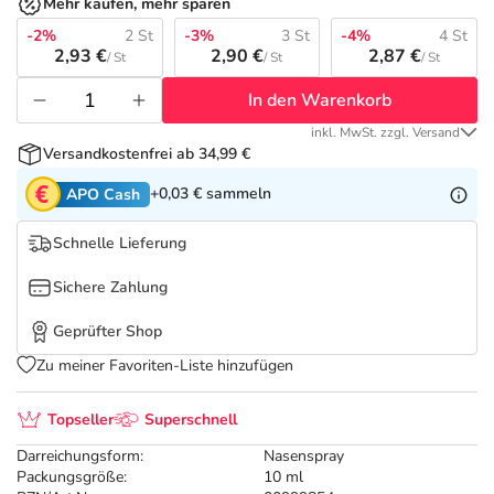
Refluthin, Lasea & Carmenthin Deals
Sport & Fitness
Täglich gut versorgt
Mehr kaufen, mehr sparen
-2%
2 St
-3%
3 St
-4%
4 St
2,93 €
2,90 €
2,87 €
/ St
/ St
/ St
Salus Deals
Tierapotheke
In den Warenkorb
Vitamine & Mineralstoffe
inkl. MwSt. zzgl. Versand
Versandkostenfrei ab 34,99 €
Marken
+0,03 €
sammeln
APO Cash
Schnelle Lieferung
Sichere Zahlung
Geprüfter Shop
Zu meiner Favoriten-Liste hinzufügen
Topseller
Superschnell
Darreichungsform:
Nasenspray
Packungsgröße:
10 ml