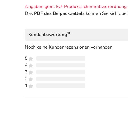
Angaben gem. EU-Produktsicherheitsverordnung 
Das
PDF des Beipackzettels
können Sie sich obe
10
Kundenbewertung
Noch keine Kundenrezensionen vorhanden.
5
4
3
2
1