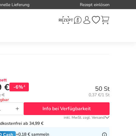
hnelle Lieferung
Rezept einlösen
att
9 €
-6%
4
50 St
Grundpreis:
1 €
0,37 €/1 St
ügbar
Info bei Verfügbarkeit
inkl. MwSt. zzgl. Versand
dkostenfrei ab 34,99 €
+0,18 €
sammeln
O Cash