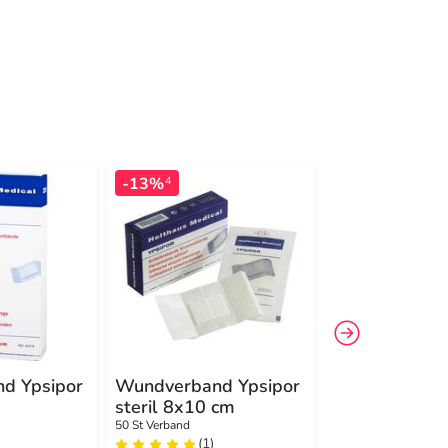
-13%
-8%
4
4
d Ypsipor
Wundverband Ypsipor
Fixierpflaster
steril 8x10 cm
10mx1
50 St Verband
1 St Pflaster
(1)
(1)