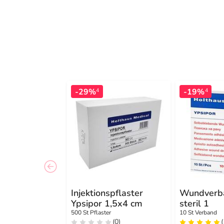
-29%
-19%
4
4
Injektionspflaster
Wundverba
Ypsipor 1,5x4 cm
steril 1
500 St Pflaster
10 St Verband
(0)
(