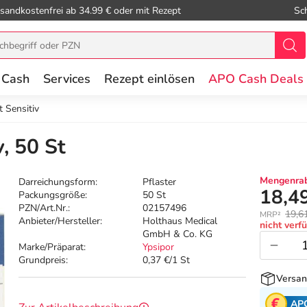
sandkostenfrei ab 34.99 € oder mit Rezept
Sc
 Cash
Services
Rezept einlösen
APO Cash Deals
t Sensitiv
, 50 St
Mengenrab
Darreichungsform:
Pflaster
18,4
Packungsgröße:
50 St
PZN/Art.Nr.:
02157496
19,6
MRP²
Anbieter/Hersteller:
Holthaus Medical
nicht verf
GmbH & Co. KG
Marke/Präparat:
Ypsipor
Grundpreis:
0,37 €/1 St
Versan
AP