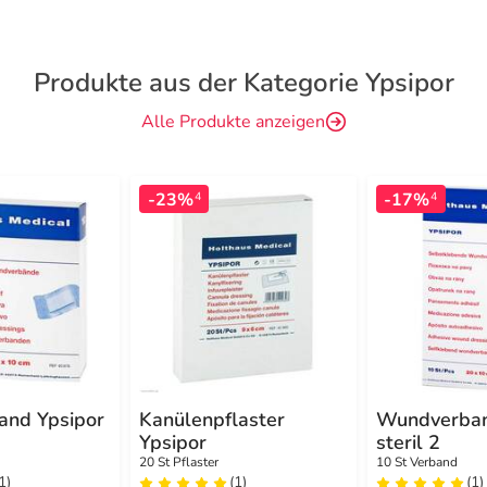
Produkte aus der Kategorie Ypsipor
Alle Produkte anzeigen
-23%
-17%
4
4
nd Ypsipor
Kanülenpflaster
Wundverban
Ypsipor
steril 2
20 St Pflaster
10 St Verband
1)
(1)
(1)