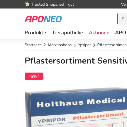
Trusted Shops: sehr gut
Ver
Produkte
Tierapotheke
Aktionen
APO
Startseite
Markenshops
Ypsipor
Pflastersortimen
Pflastersortiment Sensitiv
-6%
4