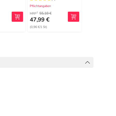
Pflichtangaben
Pflichtangaben
55,18 €
36,93 €
2
2
MRP
MRP
47,99 €
33,99 €
(0,96 €/1 St)
(3,40 €/1 m)