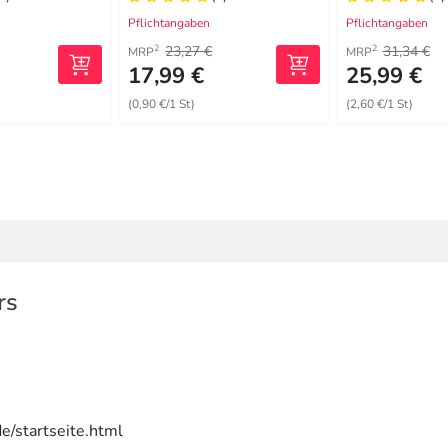
Pflichtangaben
Pflichtangaben
23,27 €
31,34 €
2
2
MRP
MRP
17,99 €
25,99 €
(0,90 €/1 St)
(2,60 €/1 St)
rs
e/startseite.html