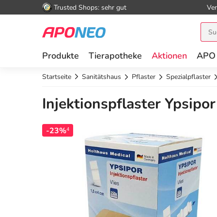
Trusted Shops: sehr gut
Ver
Produkte
Tierapotheke
Aktionen
APO
Startseite
Sanitätshaus
Pflaster
Spezialpflaster
Injektionspflaster Ypsipor
-23%
4