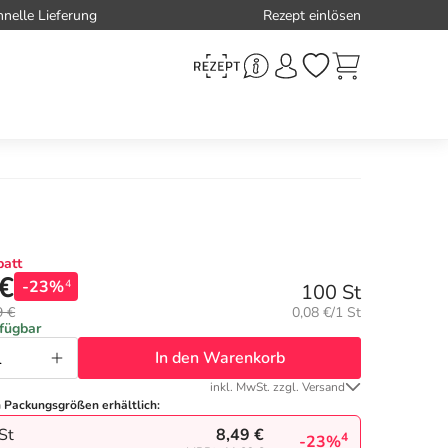
hnelle Lieferung
Rezept einlösen
att
 €
-23%
4
100 St
Grundpreis:
9 €
0,08 €/1 St
rfügbar
In den Warenkorb
inkl. MwSt. zzgl. Versand
n Packungsgrößen erhältlich:
8,49 €
St
4
-23%