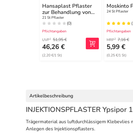
Hansaplast Pflaster
Moskinto P
zur Behandlung von
24 St Pflaster
Narben XL
21 St Pflaster
(0)
(
Pflichtangaben
Pflichtangaben
51,95 €
7,16 €
1
2
UVP
MRP
46,26 €
5,99 €
(2,20 €/1 St)
(0,25 €/1 St)
Artikelbeschreibung
INJEKTIONSPFLASTER Ypsipor 
Trägermaterial aus luftdurchlässigem Klebevlies 
Anlegen des Injektionspflasters.