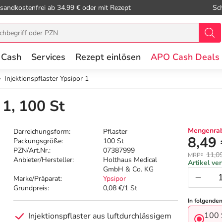
sandkostenfrei ab 34.99 € oder mit Rezept
Sc
 Cash
Services
Rezept einlösen
APO Cash Deals
Injektionspflaster Ypsipor 1
 1, 100 St
Mengenrab
Darreichungsform:
Pflaster
8,49
Packungsgröße:
100 St
PZN/Art.Nr.:
07387999
11,0
MRP²
Anbieter/Hersteller:
Holthaus Medical
Artikel ve
GmbH & Co. KG
Marke/Präparat:
Ypsipor
Grundpreis:
0,08 €/1 St
In folgende
100 
Injektionspflaster aus luftdurchlässigem