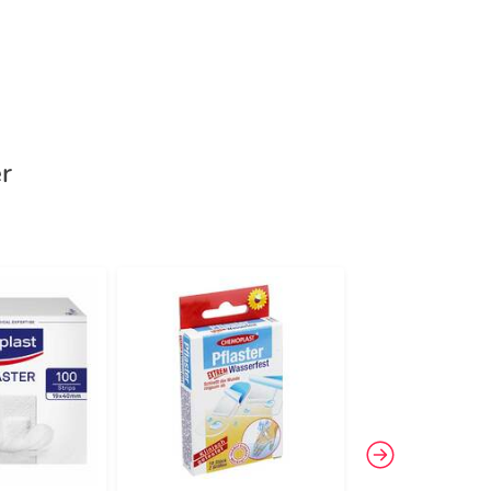
r
-42%
3