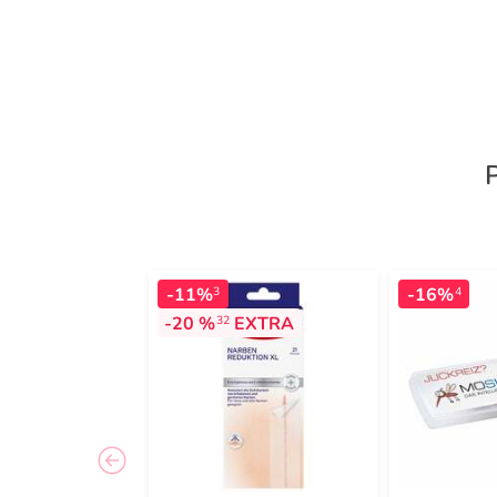
-11%
-16%
3
4
-20 %
EXTRA
32