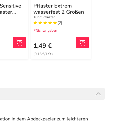
Sensitive
Pflaster Extrem
Brava elastis
laster
wasserfest 2 Größen
Fixierstreife
XL
10 St Pflaster
2x20 St Streifen
(2)
(1)
Pflichtangaben
Pflichtangaben
73,06 €
1
UVP
1,49 €
42,56 €
(0,15 €/1 St)
(1,06 €/1 St)
ration in dem Abdeckpapier zum leichteren