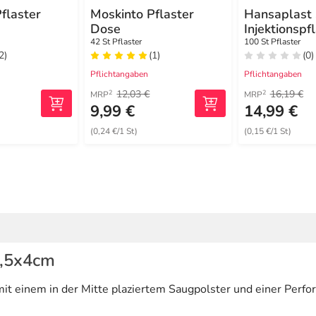
flaster
Moskinto Pflaster
Hansaplast 
Dose
Injektionspf
1,9x4 cm
42 St Pflaster
100 St Pflaster
2)
(1)
(0)
Pflichtangaben
Pflichtangaben
12,03 €
16,19 €
2
2
MRP
MRP
9,99 €
14,99 €
(0,24 €/1 St)
(0,15 €/1 St)
1,5x4cm
mit einem in der Mitte plaziertem Saugpolster und einer Perfo