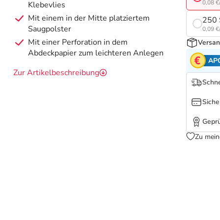
0,08 €
Klebevlies
Mit einem in der Mitte platziertem
250 
Saugpolster
0,09 €
Mit einer Perforation in dem
Versan
Abdeckpapier zum leichteren Anlegen
AP
Zur Artikelbeschreibung
Schne
Siche
Geprü
Zu mein