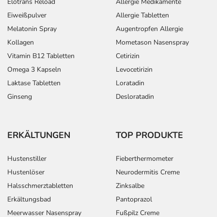
Elotrans Reload
Allergie Medikamente
Eiweißpulver
Allergie Tabletten
Melatonin Spray
Augentropfen Allergie
Kollagen
Mometason Nasenspray
Vitamin B12 Tabletten
Cetirizin
Omega 3 Kapseln
Levocetirizin
Laktase Tabletten
Loratadin
Ginseng
Desloratadin
ERKÄLTUNGEN
TOP PRODUKTE
Hustenstiller
Fieberthermometer
Hustenlöser
Neurodermitis Creme
Halsschmerztabletten
Zinksalbe
Erkältungsbad
Pantoprazol
Meerwasser Nasenspray
Fußpilz Creme