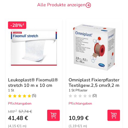
Alle Produkte anzeigen
-28%
4
Leukoplast® Fixomull®
Omniplast Fixierpflaster
stretch 10 m x 10 cm
Textilgew.2,5 cmx9,2 m
1 St
1 St Pflaster
(5)
(0)
Pflichtangaben
Pflichtangaben
57,74 €
2
MRP
41,48 €
10,99 €
(4,15 €/1 m)
(1,19 €/1 m)