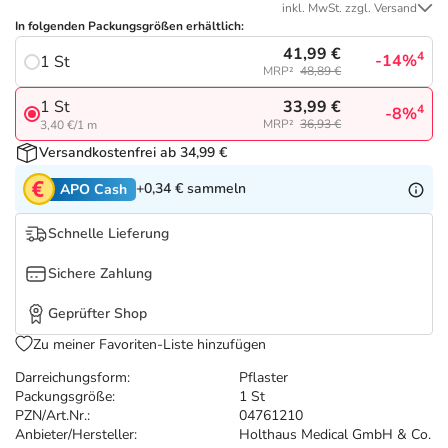
Refluthin, Lasea & Carmenthin Deals
Sport & Fitness
Täglich gut versorgt
inkl. MwSt. zzgl. Versand
In folgenden Packungsgrößen erhältlich:
41,99 €
Salus Deals
4
Tierapotheke
-14%
1 St
MRP²
48,89 €
33,99 €
1 St
4
-8%
Vitamine & Mineralstoffe
MRP²
36,93 €
3,40 €/1 m
Versandkostenfrei ab 34,99 €
Marken
+0,34 €
sammeln
APO Cash
Schnelle Lieferung
Sichere Zahlung
Geprüfter Shop
Zu meiner Favoriten-Liste hinzufügen
Darreichungsform:
Pflaster
Packungsgröße:
1 St
PZN/Art.Nr.:
04761210
Anbieter/Hersteller:
Holthaus Medical GmbH & Co.