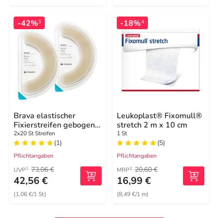
-42%
-18%
3
4
Brava elastischer
Leukoplast® Fixomull®
Fixierstreifen gebogen
stretch 2 m x 10 cm
XL
2x20 St Streifen
1 St
(1)
(5)
Pflichtangaben
Pflichtangaben
73,06 €
20,60 €
1
2
UVP
MRP
42,56 €
16,99 €
(1,06 €/1 St)
(8,49 €/1 m)