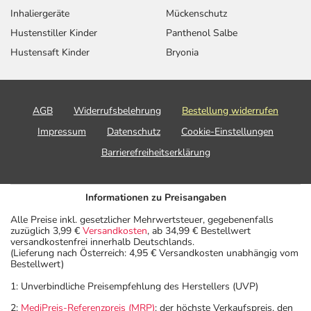
Inhaliergeräte
Mückenschutz
Hustenstiller Kinder
Panthenol Salbe
Hustensaft Kinder
Bryonia
AGB
Widerrufsbelehrung
Bestellung widerrufen
Impressum
Datenschutz
Cookie-Einstellungen
Barrierefreiheitserklärung
Informationen zu Preisangaben
Alle Preise inkl. gesetzlicher Mehrwertsteuer, gegebenenfalls
zuzüglich 3,99 €
Versandkosten
, ab 34,99 € Bestellwert
versandkostenfrei innerhalb Deutschlands.
(Lieferung nach Österreich: 4,95 € Versandkosten unabhängig vom
Bestellwert)
1: Unverbindliche Preisempfehlung des Herstellers (UVP)
2:
MediPreis-Referenzpreis (MRP)
: der höchste Verkaufspreis, den