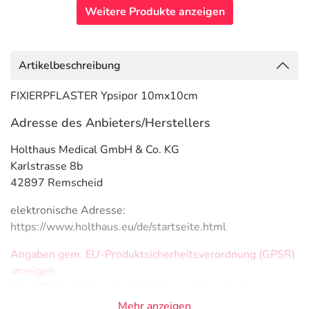
Weitere Produkte anzeigen
Artikelbeschreibung
FIXIERPFLASTER Ypsipor 10mx10cm
Adresse des Anbieters/Herstellers
Holthaus Medical GmbH & Co. KG
Karlstrasse 8b
42897 Remscheid
elektronische Adresse:
https://www.holthaus.eu/de/startseite.html
Angaben gem. EU-Produktsicherheitsverordnung (GPSR)
anzeigen
Das
PDF des Beipackzettels
können Sie sich oben
herunterladen.
Mehr anzeigen