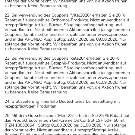
solange der Vorrat reicht. Wir behalten uns vor, die Aktion früher
zu beenden. Keine Barauszahlung.
22: Bei Verwendung des Coupons "Vital2026" erhalten Sie 20 %
Rabatt auf ausgewählte Orthomol-Produkte. Nicht anwendbar auf
rezeptpflichtige Artikel, Bücher, Säuglingsanfangsnahrung und
Versandkosten. Nicht mit anderen Aktionsvorteilen (ausgenommen
Coupons) kombinierbar und nur einzulösen unter www.aponeo.de
und in der APONEO App. Gültig: 29.07.2026 bis 09.08.2026. Nur
solange der Vorrat reicht. Wir behalten uns vor, die Aktion früher
zu beenden. Keine Barauszahlung.
23: Bei Verwendung des Coupons "ceta20" erhalten Sie 20 %
Rabatt auf ausgewählte Cetaphil-Produkte. Nicht anwendbar auf
rezeptpflichtige Artikel, Bücher, Säuglingsanfangsnahrung und
Versandkosten. Nicht mit anderen Aktionsvorteilen (ausgenommen
Coupons) kombinierbar und nur einzulösen unter www.aponeo.de
und in der APONEO App. Gültig: 01.08.2026 bis 01.09.2026. Nur
solange der Vorrat reicht. Wir behalten uns vor, die Aktion früher
zu beenden. Keine Barauszahlung.
24: Gratislieferung innerhalb Deutschlands bei Bestellung mit
rezeptpflichtigen Produkten.
25: Mit dem Gutscheincode "Merit25" erhalten Sie 25 % Rabatt auf
das Produkt Eucerin Sun Gel-Creme Oil Control LSF 50+, 50 ml
(PZN 10832664). Gültig: 01.08.2026 bis 31.08.2026. Nur solange
der Vorrat reicht. Nicht anwendbar auf rezeptpflichtige Artikel,
Bücher, Säuglingsanfangsnahrung und Versandkosten sowie bei