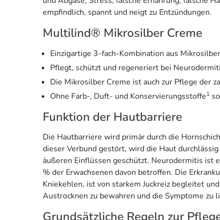
und Abgase, Stress, falsche Ernährung, falsche Ha
empfindlich, spannt und neigt zu Entzündungen.
Multilind® Mikrosilber Creme
Einzigartige 3-fach-Kombination aus Mikrosilbe
Pflegt, schützt und regeneriert bei Neurodermit
Die Mikrosilber Creme ist auch zur Pflege der z
1
Ohne Farb-, Duft- und Konservierungsstoffe
so
Funktion der Hautbarriere
Die Hautbarriere wird primär durch die Hornschich
dieser Verbund gestört, wird die Haut durchlässig
äußeren Einflüssen geschützt. Neurodermitis ist 
% der Erwachsenen davon betroffen. Die Erkrank
Kniekehlen, ist von starkem Juckreiz begleitet un
Austrocknen zu bewahren und die Symptome zu li
Grundsätzliche Regeln zur Pfleg