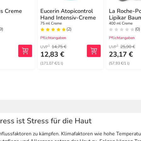
is Creme
Eucerin Atopicontrol
La Roche-P
Hand Intensiv-Creme
Lipikar Bau
Max
75 ml Creme
400 ml Creme
9)
(2)
(0)
Pflichtangaben
Pflichtangaben
14,75 €
25,90 €
1
1
UVP
UVP
12,83 €
23,17 €
(171,07 €/1 l)
(57,93 €/1 l)
ess ist Stress für die Haut
Einflussfaktoren zu kämpfen. Klimafaktoren wie hohe Temperat