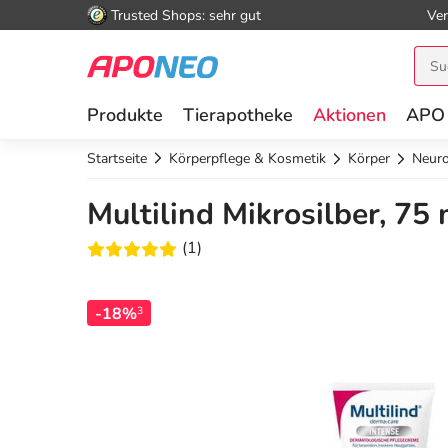
Trusted Shops: sehr gut
Ver
Produkte
Tierapotheke
Aktionen
APO
Startseite
Körperpflege & Kosmetik
Körper
Neuro
Multilind Mikrosilber, 75 
(1)
-18%
3