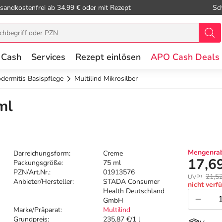
sandkostenfrei ab 34.99 € oder mit Rezept
Sc
 Cash
Services
Rezept einlösen
APO Cash Deals
dermitis Basispflege
Multilind Mikrosilber
ml
Mengenrab
Darreichungsform:
Creme
17,6
Packungsgröße:
75 ml
PZN/Art.Nr.:
01913576
21,5
UVP¹
Anbieter/Hersteller:
STADA Consumer
nicht verf
Health Deutschland
GmbH
Marke/Präparat:
Multilind
Grundpreis:
235,87 €/1 l