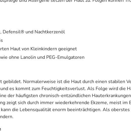
utpflege und Allergene setzen der Haut zu. Folgen können Troc
r, Defensil® und Nachtkerzenöl
is
arten Haut von Kleinkindern geeignet
wie ohne Lanolin und PEG-Emulgatoren
t gebildet. Normalerweise ist die Haut durch einen stabilen V
 und es kommt zum Feuchtigkeitsverlust. Als Folge wird die Ha
eine der häufigsten chronisch-entzündlichen Hauterkrankungen
ung zeigt sich durch immer wiederkehrende Ekzeme, meist im 
d kann die Lebensqualität enorm beeinträchtigen. Als oberstes
ndern.
e