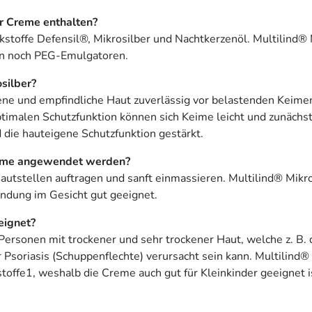
er Creme enthalten?
stoffe Defensil®, Mikrosilber und Nachtkerzenöl. Multilind® M
in noch PEG-Emulgatoren.
silber?
ckene und empfindliche Haut zuverlässig vor belastenden Keime
optimalen Schutzfunktion können sich Keime leicht und zunäch
die hauteigene Schutzfunktion gestärkt.
Creme angewendet werden?
utstellen auftragen und sanft einmassieren. Multilind® Mikros
ndung im Gesicht gut geeignet.
eignet?
 Personen mit trockener und sehr trockener Haut, welche z. B. 
oriasis (Schuppenflechte) verursacht sein kann. Multilind® M
stoffe1, weshalb die Creme auch gut für Kleinkinder geeignet i