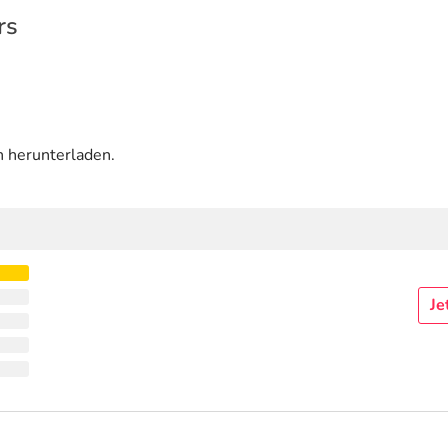
rs
n herunterladen.
Je