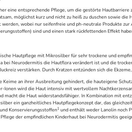
er eine entsprechende Pflege, um die gestörte Hautbarriere z
atsam, möglichst kurz und nicht zu heiß zu duschen sowie die 
 werden, wobei nur seifenfreie und ph-neutrale Produkte zu
erungsstoffen) sind und einen stark rückfettenden Effekt habe
sche Hautpflege mit Mikrosilber für sehr trockene und empfin
a bei Neurodermitis die Hautflora verändert ist und die trock
 Juckreiz verstärken. Durch Kratzen entzünden sich die Ekzeme
 Keime an ihrer Ausbreitung gehindert, die hauteigene Schutz
-Ionen wird die Haut intensiv mit wertvollem Nachtkerzensa
 und macht die Haut widerstandsfähiger. In Kombination mit
ilber ein ganzheitliches Hautpflegekonzept dar, das gleichzeit
1
- und Konservierungsstoffen
und enthält weder Lanolin noch 
ur Pflege der empfindlichen Kinderhaut bei Neurodermitis geeig