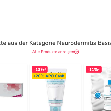
te aus der Kategorie Neurodermitis Basi
Alle Produkte anzeigen
-13%
-11%
3
3
+20%
APO Cash