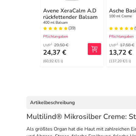
Avene XeraCalm A.D
Asche Bas
rückfettender Balsam
100 ml Creme
400 ml Balsam
(39)
(
Pflichtangaben
Pflichtangaben
29,50 €
17,58 €
1
1
UVP
UVP
24,37 €
13,72 €
(60,92 €/1 l)
(137,20 €/1 l)
Artikelbeschreibung
Multilind® Mikrosilber Creme: Str
Als größtes Organ hat die Haut mit zahlreichen 