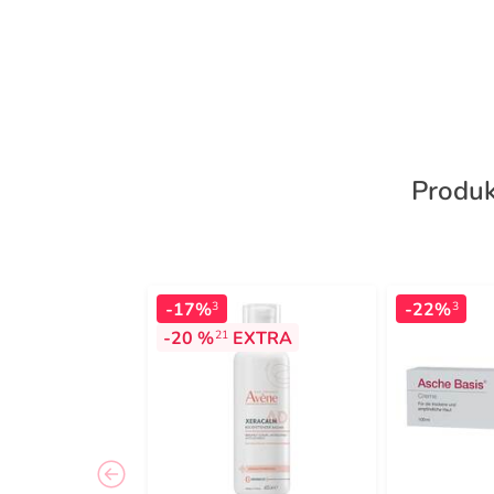
Produk
-17%
-22%
3
3
-20 %
EXTRA
21