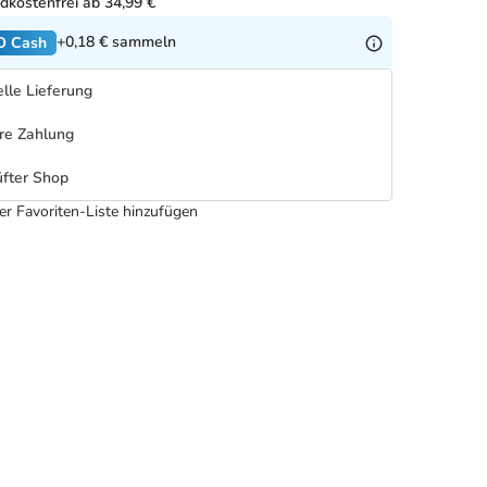
dkostenfrei ab 34,99 €
+0,18 €
sammeln
O Cash
lle Lieferung
re Zahlung
fter Shop
er Favoriten-Liste hinzufügen