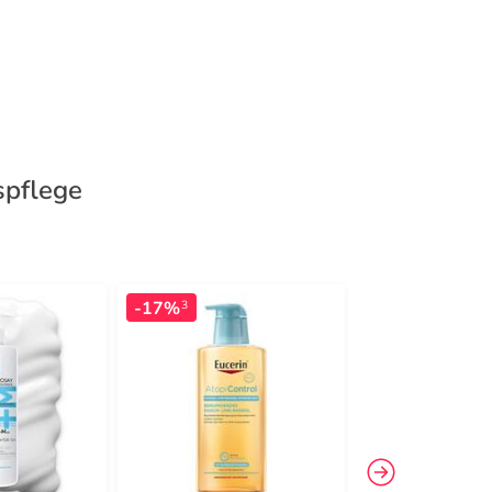
spflege
-17%
-16%
3
3