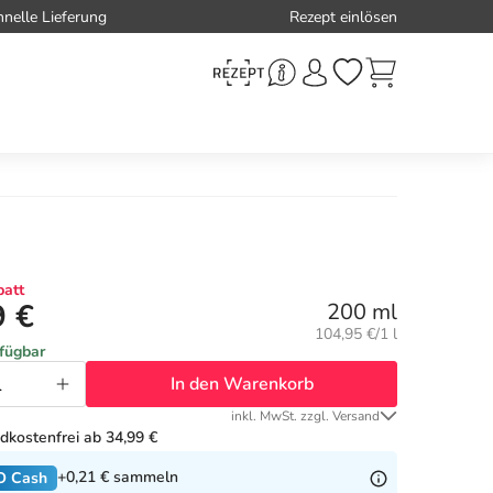
hnelle Lieferung
Rezept einlösen
att
9 €
200 ml
Grundpreis:
104,95 €/1 l
rfügbar
In den Warenkorb
inkl. MwSt. zzgl. Versand
dkostenfrei ab 34,99 €
+0,21 €
sammeln
O Cash