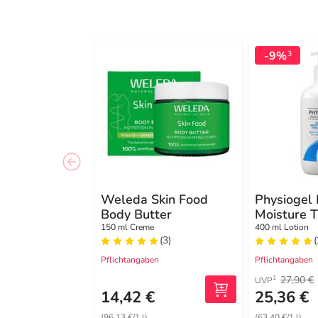
-9%
3
Weleda Skin Food
Physiogel 
Body Butter
Moisture 
Body Lotio
150 ml Creme
400 ml Lotion
(3)
(
normale bi
Haut
Pflichtangaben
Pflichtangaben
27,90 €
1
UVP
14,42 €
25,36 €
(96,13 €/1 l)
(63,40 €/1 l)