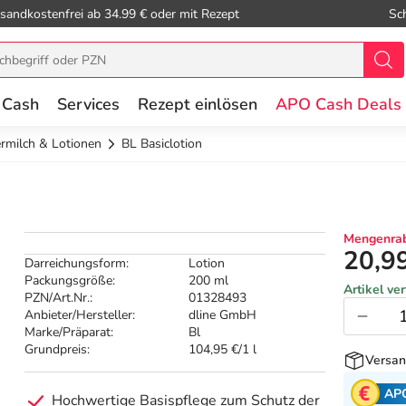
sandkostenfrei ab 34.99 € oder mit Rezept
Sc
 Cash
Services
Rezept einlösen
APO Cash Deals
rmilch & Lotionen
BL Basiclotion
Mengenrab
20,9
Darreichungsform:
Lotion
Packungsgröße:
200 ml
Artikel ve
PZN/Art.Nr.:
01328493
Anbieter/Hersteller:
dline GmbH
Marke/Präparat:
Bl
Grundpreis:
104,95 €/1 l
Versan
AP
Hochwertige Basispflege zum Schutz der