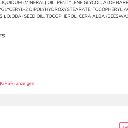
LIQUIDUM (MINERAL) OIL, PENTYLENE GLYCOL, ALOE BAR
POLYGLYCERYL-2 DIPOLYHYDROXYSTEARATE, TOCOPHERYL
 (JOJOBA) SEED OIL, TOCOPHEROL, CERA ALBA (BEESWAX
rs
(GPSR) anzeigen
Je