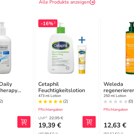
Alle Produkte anzeigen
-16%
3
Daily
Cetaphil
Weleda
Therapy
Feuchtigkeitslotion
regeneriere
n für
Bodylotion
473 ml Lotion
250 ml Lotion
2)
(2)
(0)
s trockene
Pflichtangaben
Pflichtangaben
22,95 €
1
UVP
19,39 €
12,63 €
(40,99 €/1 l)
(50,52 €/1 l)