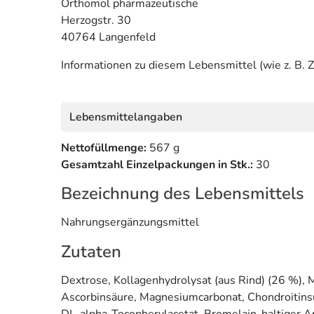
Orthomol pharmazeutische
Herzogstr. 30
40764 Langenfeld
Informationen zu diesem Lebensmittel (wie z. B. Z
Lebensmittelangaben
Nettofüllmenge:
567 g
Gesamtzahl Einzelpackungen in Stk.:
30
Bezeichnung des Lebensmittels
Nahrungsergänzungsmittel
Zutaten
Dextrose, Kollagenhydrolysat (aus Rind) (26 %), 
Ascorbinsäure, Magnesiumcarbonat, Chondroitinsulf
DL-alpha-Tocopherylacetat, Bromelain-haltiger An