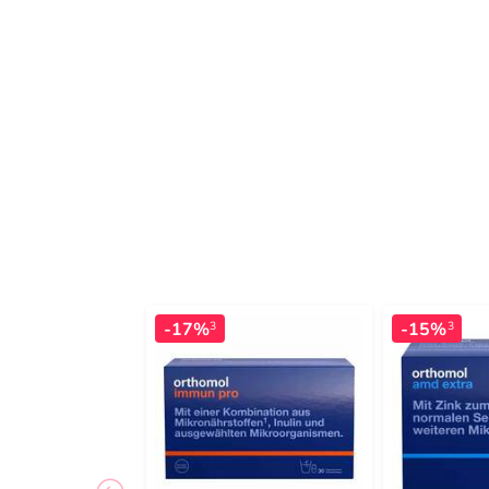
-17%
-15%
3
3