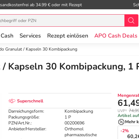
sandkostenfrei ab 34.99 € oder mit Rezept
Sc
 Cash
Services
Rezept einlösen
APO Cash Deals
o Granulat / Kapseln 30 Kombipackung
 / Kapseln 30 Kombipackung, 1 
Mengenrab
61,4
Superschnell
74,9
Darreichungsform:
Kombipackung
UVP¹
Artikel au
Packungsgröße:
1 P
Mehr k
PZN/Art.Nr.:
00200696
Anbieter/Hersteller:
Orthomol
-2%
pharmazeutische
60,2