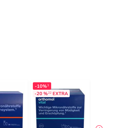
-10%
-21%
3
3
-20 %
EXTRA
-20 %
EXTR
22
22