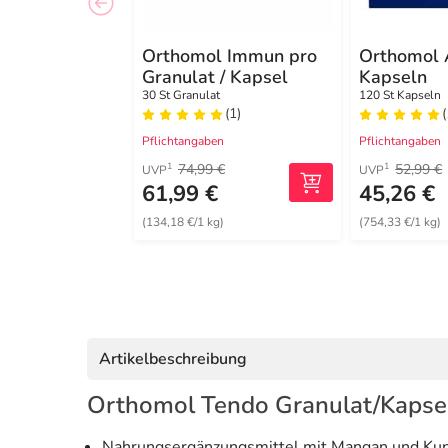
Orthomol Immun pro
Orthomol 
Granulat / Kapsel
Kapseln
30 St Granulat
120 St Kapseln
(1)
(
Pflichtangaben
Pflichtangaben
74,99 €
52,99 €
1
1
UVP
UVP
61,99 €
45,26 €
(134,18 €/1 kg)
(754,33 €/1 kg)
Artikelbeschreibung
Orthomol Tendo Granulat/Kapse
Nahrungsergänzungsmittel mit Mangan und Kup