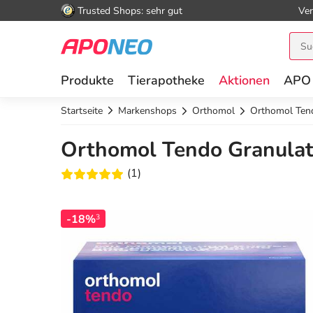
Trusted Shops: sehr gut
Ver
Produkte
Tierapotheke
Aktionen
APO
Startseite
Markenshops
Orthomol
Orthomol Tend
Orthomol Tendo Granulat
(1)
-18%
3