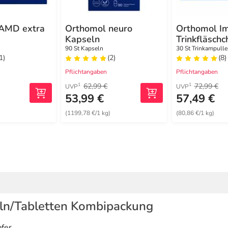
AMD extra
Orthomol neuro
Orthomol I
Kapseln
Trinkfläschc
90 St Kapseln
30 St Trinkampulle
1)
(2)
(8)
Pflichtangaben
Pflichtangaben
62,99 €
72,99 €
1
1
UVP
UVP
53,99 €
57,49 €
(1199,78 €/1 kg)
(80,86 €/1 kg)
ln/Tabletten Kombipackung
fer