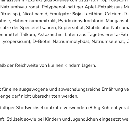
, Natriumhyaluronat, Polyphenol-haltiger Apfel-Extrakt (aus M
 Citrus sp.), Nicotinamid, Emulgator
Soja
-Lecithine, Calcium-D-
lose, Hahnenkammextrakt, Pyridoxinhydrochlorid, Mangansulfa
alze der Speisefettsäuren, Kupfersulfat, Stabilisator Natrium
nmittel Talkum, Astaxanthin, Lutein aus Tagetes erecta-Extrak
lycopersicum), D-Biotin, Natriummolybdat, Natriumselenat, C
lb der Reichweite von kleinen Kindern lagern.
atz für eine ausgewogene und abwechslungsreiche Ernährung
nge darf nicht überschritten werden.
fältiger Stoffwechselkontrolle verwenden (8,6 g Kohlenhydrat
t, Stillzeit sowie bei Kindern und Jugendlichen eingesetzt we