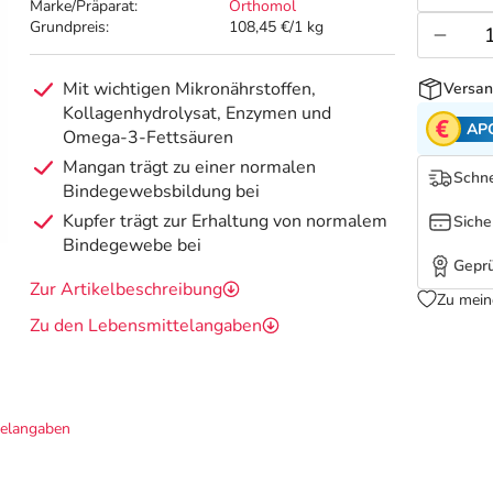
Marke/Präparat:
Orthomol
Grundpreis:
108,45 €/1 kg
Mit wichtigen Mikronährstoffen,
Versan
Kollagenhydrolysat, Enzymen und
AP
Omega-3-Fettsäuren
Mangan trägt zu einer normalen
Schne
Bindegewebsbildung bei
Kupfer trägt zur Erhaltung von normalem
Siche
Bindegewebe bei
Geprü
Zur Artikelbeschreibung
Zu mein
Zu den Lebensmittelangaben
telangaben