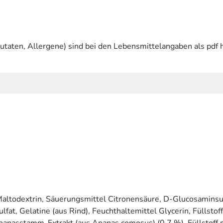
utaten, Allergene) sind bei den Lebensmittelangaben als pdf h
Maltodextrin, Säuerungsmittel Citronensäure, D-Glucosaminsu
at, Gelatine (aus Rind), Feuchthaltemittel Glycerin, Füllstof
anasstamm-Extrakt (aus Ananas comosus) (0,7 %), Füllstoff mi