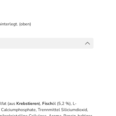
interlegt. (oben)
lfat (aus
Krebstieren
),
Fisch
öl (5,2 %), L-
f Calciumphosphate, Trennmittel Siliciumdioxid,
krokristalline Cellulose, Aroma, Papain-haltiger