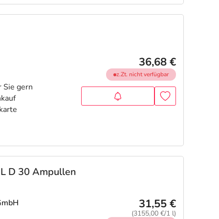
36,68 €
z.Zt. nicht verfügbar
GL D 30 Ampullen
31,55 €
 GmbH
(3155,00 €/1 l)