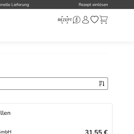
hnelle Lieferung
Rezept einlösen
llen
31,55 €
 GmbH