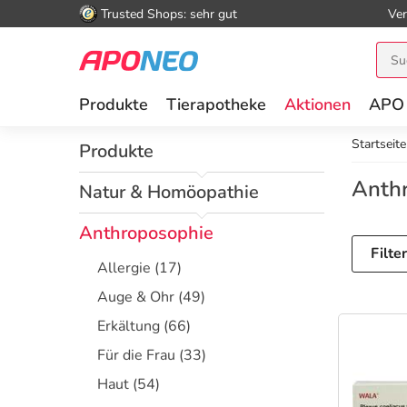
Trusted Shops: sehr gut
Ver
Produkte
Tierapotheke
Aktionen
APO
Startseite
Produkte
Anth
Natur & Homöopathie
Anthroposophie
Filte
Allergie
(17)
Auge & Ohr
(49)
Erkältung
(66)
Für die Frau
(33)
Haut
(54)