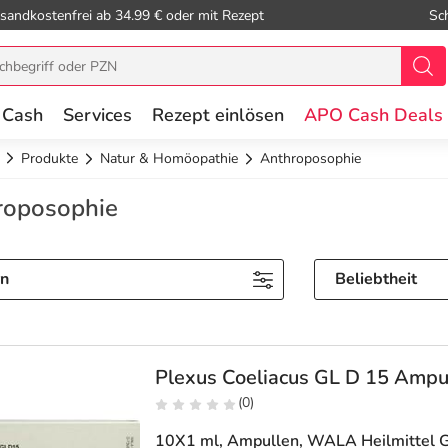
sandkostenfrei ab 34.99 € oder mit Rezept
Sc
 Cash
Services
Rezept einlösen
APO Cash Deals
Produkte
Natur & Homöopathie
Anthroposophie
roposophie
rn
Beliebtheit
Plexus Coeliacus GL D 15 Ampu
(0)
10X1 ml, Ampullen
, WALA Heilmittel