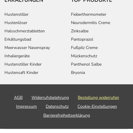
Hustenstiller
Fieberthermometer
Hustenlöser
Neurodermitis Creme
Halsschmerztabletten
Zinksalbe
Erkältungsbad
Pantoprazol
Meerwasser Nasenspray
Fußpilz Creme
Inhaliergeräte
Mückenschutz
Hustenstiller Kinder
Panthenol Salbe
Hustensaft Kinder
Bryonia
AGB
Widerrufsbelehrung
Bestellung widerrufen
Impressum
Datenschutz
Cookie-Einstellungen
Barrierefreiheitserklärung