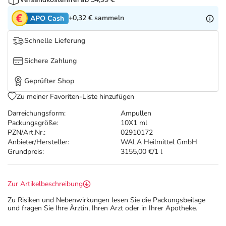
Refluthin, Lasea & Carmenthin Deals
Sport & Fitness
Täglich gut versorgt
+0,32 €
sammeln
APO Cash
Salus Deals
Tierapotheke
Schnelle Lieferung
Vitamine & Mineralstoffe
Sichere Zahlung
Geprüfter Shop
Marken
Zu meiner Favoriten-Liste hinzufügen
Darreichungsform:
Ampullen
Packungsgröße:
10X1 ml
PZN/Art.Nr.:
02910172
Anbieter/Hersteller:
WALA Heilmittel GmbH
Grundpreis:
3155,00 €/1 l
Zur Artikelbeschreibung
Zu Risiken und Nebenwirkungen lesen Sie die Packungsbeilage
und fragen Sie Ihre Ärztin, Ihren Arzt oder in Ihrer Apotheke.