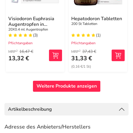
Visiodoron Euphrasia
Hepatodoron Tabletten
Augentropfen in
200 St Tabletten
Monodosen
20X0.4 ml Augentropfen
(3)
(1)
Pflichtangaben
Pflichtangaben
16,47 €
37,43 €
2
2
MRP
MRP
13,32 €
31,33 €
(0,16 €/1 St)
Weitere Produkte anzeigen
Artikelbeschreibung
Adresse des Anbieters/Herstellers