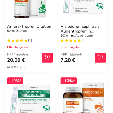
Amara-Tropfen Dilution
Visiodoron Euphrasia
Augentropfen in
50 ml Dilution
Monodosen
10X0.4 ml Augentropfen
(1)
(3)
Pflichtangaben
Pflichtangaben
25,30 €
11,75 €
2
2
MRP
MRP
20,09 €
7,28 €
(401,80 €/1 l)
-19%
-16%
4
4