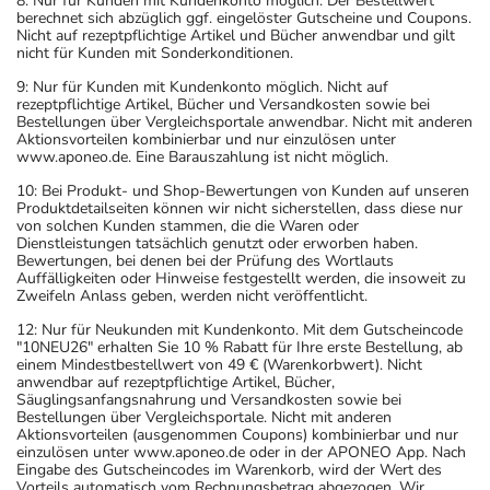
8: Nur für Kunden mit Kundenkonto möglich. Der Bestellwert
berechnet sich abzüglich ggf. eingelöster Gutscheine und Coupons.
Nicht auf rezeptpflichtige Artikel und Bücher anwendbar und gilt
nicht für Kunden mit Sonderkonditionen.
9: Nur für Kunden mit Kundenkonto möglich. Nicht auf
rezeptpflichtige Artikel, Bücher und Versandkosten sowie bei
Bestellungen über Vergleichsportale anwendbar. Nicht mit anderen
Aktionsvorteilen kombinierbar und nur einzulösen unter
www.aponeo.de. Eine Barauszahlung ist nicht möglich.
10: Bei Produkt- und Shop-Bewertungen von Kunden auf unseren
Produktdetailseiten können wir nicht sicherstellen, dass diese nur
von solchen Kunden stammen, die die Waren oder
Dienstleistungen tatsächlich genutzt oder erworben haben.
Bewertungen, bei denen bei der Prüfung des Wortlauts
Auffälligkeiten oder Hinweise festgestellt werden, die insoweit zu
Zweifeln Anlass geben, werden nicht veröffentlicht.
12: Nur für Neukunden mit Kundenkonto. Mit dem Gutscheincode
"10NEU26" erhalten Sie 10 % Rabatt für Ihre erste Bestellung, ab
einem Mindestbestellwert von 49 € (Warenkorbwert). Nicht
anwendbar auf rezeptpflichtige Artikel, Bücher,
Säuglingsanfangsnahrung und Versandkosten sowie bei
Bestellungen über Vergleichsportale. Nicht mit anderen
Aktionsvorteilen (ausgenommen Coupons) kombinierbar und nur
einzulösen unter www.aponeo.de oder in der APONEO App. Nach
Eingabe des Gutscheincodes im Warenkorb, wird der Wert des
Vorteils automatisch vom Rechnungsbetrag abgezogen. Wir