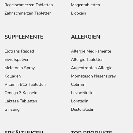
Regelschmerzen Tabletten
Magentabletten
Zahnschmerzen Tabletten
Lidocain
SUPPLEMENTE
ALLERGIEN
Elotrans Reload
Allergie Medikamente
Eiweißpulver
Allergie Tabletten
Melatonin Spray
Augentropfen Allergie
Kollagen
Mometason Nasenspray
Vitamin B12 Tabletten
Cetirizin
Omega 3 Kapseln
Levocetirizin
Laktase Tabletten
Loratadin
Ginseng
Desloratadin
ERKÄLTUNGEN
TOP PRODUKTE