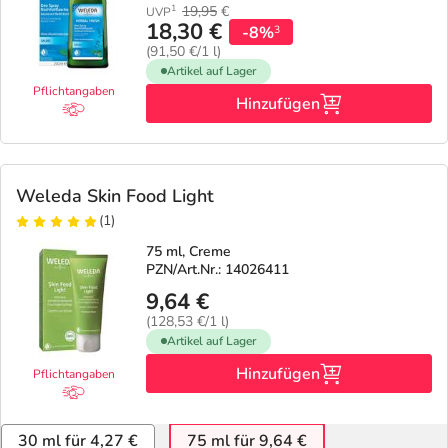
19,95
€
1
UVP
18,30 €
-8%
3
(91,50 €/1 l)
Artikel auf Lager
Pflichtangaben
Hinzufügen
Weleda Skin Food Light
(1)
75 ml, Creme
PZN/Art.Nr.: 14026411
9,64 €
(128,53 €/1 l)
Artikel auf Lager
Hinzufügen
Pflichtangaben
30 ml für 4,27 €
75 ml für 9,64 €