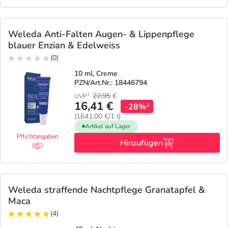
Weleda Anti-Falten Augen- & Lippenpflege
blauer Enzian & Edelweiss
(0)
10 ml, Creme
PZN/Art.Nr.: 18446794
22,95
€
1
UVP
16,41 €
-28%
3
(1641,00 €/1 l)
Artikel auf Lager
Pflichtangaben
Hinzufügen
Weleda straffende Nachtpflege Granatapfel &
Maca
(4)