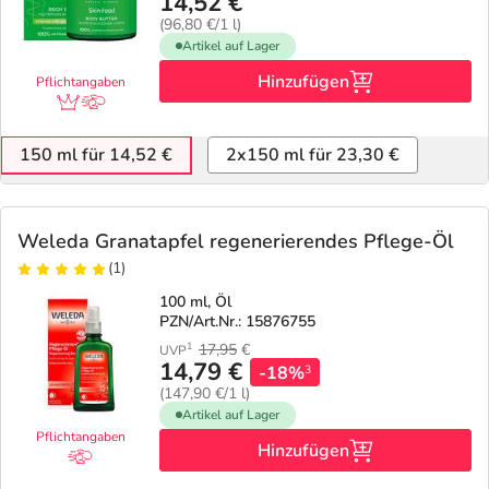
14,52 €
(96,80 €/1 l)
Artikel auf Lager
Hinzufügen
Pflichtangaben
150 ml für 14,52 €
2x150 ml für 23,30 €
Weleda Granatapfel regenerierendes Pflege-Öl
(1)
100 ml, Öl
PZN/Art.Nr.: 15876755
17,95
€
1
UVP
14,79 €
-18%
3
(147,90 €/1 l)
Artikel auf Lager
Pflichtangaben
Hinzufügen