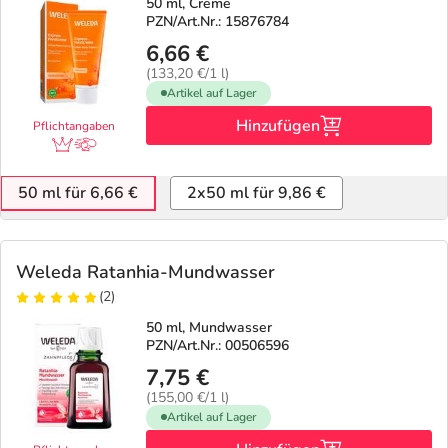
50 ml, Creme
PZN/Art.Nr.: 15876784
6,66 €
(133,20 €/1 l)
Artikel auf Lager
Hinzufügen
Pflichtangaben
50 ml für 6,66 €
2x50 ml für 9,86 €
Weleda Ratanhia-Mundwasser
(2)
50 ml, Mundwasser
PZN/Art.Nr.: 00506596
7,75 €
(155,00 €/1 l)
Artikel auf Lager