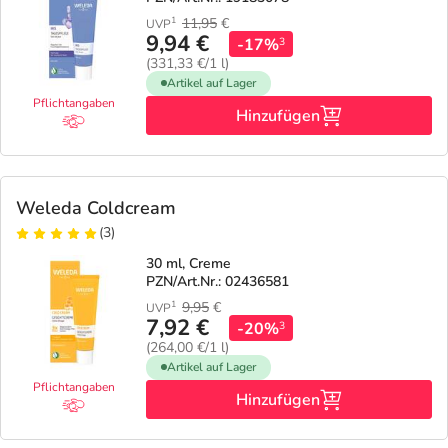
11,95
€
1
UVP
9,94 €
-17%
3
(331,33 €/1 l)
Artikel auf Lager
Pflichtangaben
Hinzufügen
Weleda Coldcream
(3)
30 ml, Creme
PZN/Art.Nr.: 02436581
9,95
€
1
UVP
7,92 €
-20%
3
(264,00 €/1 l)
Artikel auf Lager
Pflichtangaben
Hinzufügen