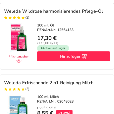
Weleda Wildrose harmonisierendes Pflege-Öl
(2)
100 ml, Öl
PZN/Art.Nr.: 12564133
17,30 €
(173,00 €/1 l)
Artikel auf Lager
Hinzufügen
Pflichtangaben
Weleda Erfrischende 2in1 Reinigung Milch
(3)
100 ml, Milch
PZN/Art.Nr.: 02048028
9,95
€
1
UVP
8,55 €
-14%
3