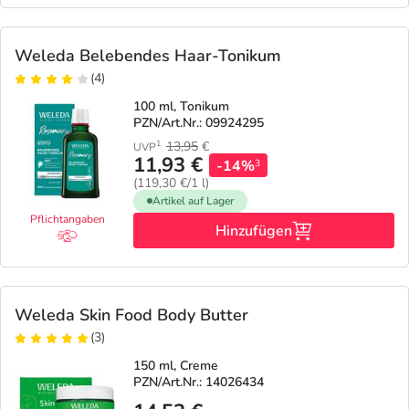
Weleda Belebendes Haar-Tonikum
(4)
100 ml, Tonikum
PZN/Art.Nr.: 09924295
13,95
€
1
UVP
11,93 €
-14%
3
(119,30 €/1 l)
Artikel auf Lager
Pflichtangaben
Hinzufügen
Weleda Skin Food Body Butter
(3)
150 ml, Creme
PZN/Art.Nr.: 14026434