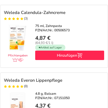
Weleda Calendula-Zahncreme
(3)
75 ml, Zahnpasta
PZN/Art.Nr.: 00506573
4,87 €
(64,93 €/1 l)
Artikel auf Lager
Hinzufügen
Pflichtangaben
Weleda Everon Lippenpflege
(8)
4.8 g, Balsam
PZN/Art.Nr.: 07151050
4,37 €