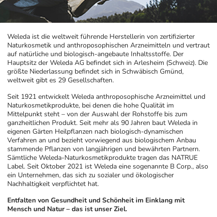
Geschenkideen
Fragen und Antworten
5% Extra Cash
Diabetes
Weleda ist die weltweit führende Herstellerin von zertifizierter
Naturkosmetik und anthroposophischen Arzneimitteln und vertraut
Aktuelle Coupons
Kontakt
Avene & Ducray Deals
Körperpflege & Kosmetik
7
auf natürliche und biologisch-angebaute Inhaltsstoffe. Der
Hauptsitz der Weleda AG befindet sich in Arlesheim (Schweiz). Die
größte Niederlassung befindet sich in Schwäbisch Gmünd,
Ratgeber
Eucerin Deals
Liebe & Erotik
Summer SALE
weltweit gibt es 29 Gesellschaften.
Seit 1921 entwickelt Weleda anthroposophische Arzneimittel und
Beliebte Beiträge
Evolsin Deals
Mutter & Kind
Reiseapotheke
Naturkosmetikprodukte, bei denen die hohe Qualität im
Mittelpunkt steht – von der Auswahl der Rohstoffe bis zum
ganzheitlichen Produkt. Seit mehr als 90 Jahren baut Weleda in
eigenen Gärten Heilpflanzen nach biologisch-dynamischen
E-Rezept einlösen
Frontline & Frontpro Deals
Nahrungsergänzung
Insektenschutz
Verfahren an und bezieht vorwiegend aus biologischem Anbau
stammende Pflanzen von langjährigen und bewährten Partnern.
Sämtliche Weleda-Naturkosmetikprodukte tragen das NATRUE
E-Rezept App
Nattermann Deals
Natur & Homöopathie
Sonnenpflege
Label. Seit Oktober 2021 ist Weleda eine sogenannte B Corp., also
ein Unternehmen, das sich zu sozialer und ökologischer
Nachhaltigkeit verpflichtet hat.
R(h)ein Nutrition Deals
Sanitätshaus
Sommerpflege für Haar und Kopfhaut
Entfalten von Gesundheit und Schönheit im Einklang mit
Mensch und Natur – das ist unser Ziel.