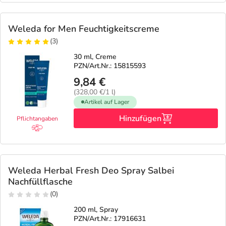
Weleda for Men Feuchtigkeitscreme
(3)
30 ml, Creme
PZN/Art.Nr.: 15815593
9,84 €
(328,00 €/1 l)
Artikel auf Lager
Hinzufügen
Pflichtangaben
Weleda Herbal Fresh Deo Spray Salbei
Nachfüllflasche
(0)
200 ml, Spray
PZN/Art.Nr.: 17916631