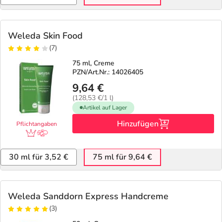
Weleda Skin Food
(7)
75 ml, Creme
PZN/Art.Nr.: 14026405
9,64 €
(128,53 €/1 l)
Artikel auf Lager
Hinzufügen
Pflichtangaben
30 ml für 3,52 €
75 ml für 9,64 €
Weleda Sanddorn Express Handcreme
(3)