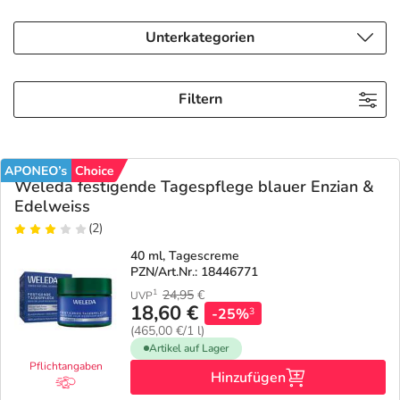
Refluthin, Lasea & Carmenthin Deals
Sport & Fitness
Täglich gut versorgt
Unterkategorien
Salus Deals
Tierapotheke
Filtern
Vitamine & Mineralstoffe
Marken
Weleda festigende Tagespflege blauer Enzian &
Edelweiss
(2)
40 ml, Tagescreme
PZN/Art.Nr.: 18446771
24,95
€
1
UVP
18,60 €
-25%
3
(465,00 €/1 l)
Artikel auf Lager
Pflichtangaben
Hinzufügen