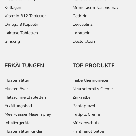
Kollagen
Mometason Nasenspray
Vitamin B12 Tabletten
Cetirizin
Omega 3 Kapseln
Levocetirizin
Laktase Tabletten
Loratadin
Ginseng
Desloratadin
ERKÄLTUNGEN
TOP PRODUKTE
Hustenstiller
Fieberthermometer
Hustenlöser
Neurodermitis Creme
Halsschmerztabletten
Zinksalbe
Erkältungsbad
Pantoprazol
Meerwasser Nasenspray
Fußpilz Creme
Inhaliergeräte
Mückenschutz
Hustenstiller Kinder
Panthenol Salbe