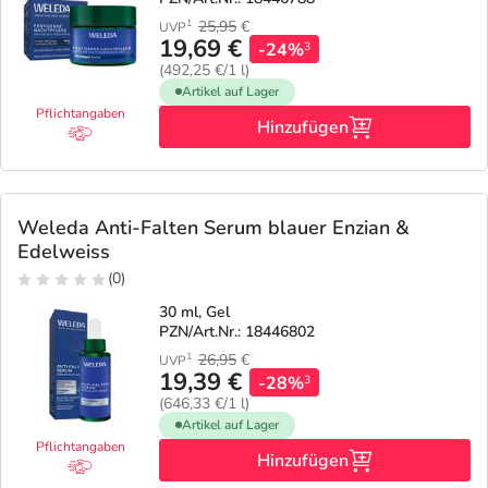
25,95
€
1
UVP
19,69 €
-24%
3
(492,25 €/1 l)
Artikel auf Lager
Pflichtangaben
Hinzufügen
Weleda Anti-Falten Serum blauer Enzian &
Edelweiss
(0)
30 ml, Gel
PZN/Art.Nr.: 18446802
26,95
€
1
UVP
19,39 €
-28%
3
(646,33 €/1 l)
Artikel auf Lager
Pflichtangaben
Hinzufügen