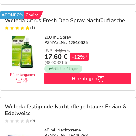
Weleda Citrus Fresh Deo Spray Nachfüllflasche
(1)
200 ml, Spray
PZN/Art.Nr.: 17916625
19,95
€
1
UVP
17,60 €
-12%
3
(88,00 €/1 l)
Artikel auf Lager
Pflichtangaben
Hinzufügen
Weleda festigende Nachtpflege blauer Enzian &
Edelweiss
(0)
40 ml, Nachtcreme
PZN/Art.Nr.: 18446788