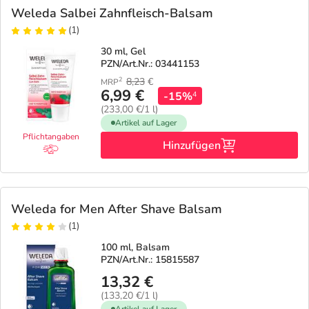
Weleda Salbei Zahnfleisch-Balsam
(1)
30 ml, Gel
PZN/Art.Nr.: 03441153
8,23
€
2
MRP
6,99 €
-15%
4
(233,00 €/1 l)
Artikel auf Lager
Pflichtangaben
Hinzufügen
Weleda for Men After Shave Balsam
(1)
100 ml, Balsam
PZN/Art.Nr.: 15815587
13,32 €
(133,20 €/1 l)
Artikel auf Lager