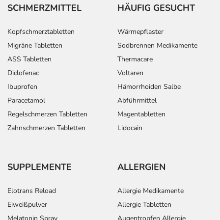
SCHMERZMITTEL
HÄUFIG GESUCHT
Kopfschmerztabletten
Wärmepflaster
Migräne Tabletten
Sodbrennen Medikamente
ASS Tabletten
Thermacare
Diclofenac
Voltaren
Ibuprofen
Hämorrhoiden Salbe
Paracetamol
Abführmittel
Regelschmerzen Tabletten
Magentabletten
Zahnschmerzen Tabletten
Lidocain
SUPPLEMENTE
ALLERGIEN
Elotrans Reload
Allergie Medikamente
Eiweißpulver
Allergie Tabletten
Melatonin Spray
Augentropfen Allergie