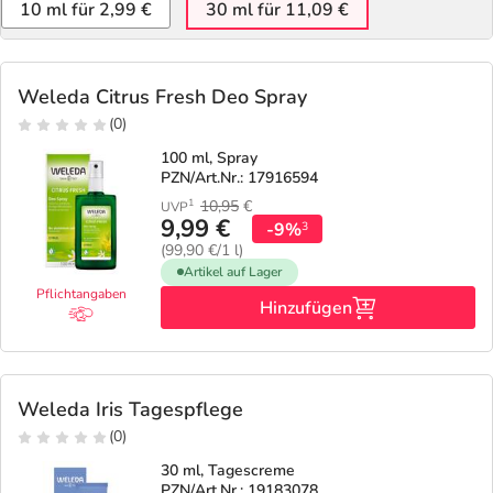
10 ml für 2,99 €
30 ml für 11,09 €
Weleda Citrus Fresh Deo Spray
(0)
100 ml, Spray
PZN/Art.Nr.: 17916594
10,95
€
1
UVP
9,99 €
-9%
3
(99,90 €/1 l)
Artikel auf Lager
Pflichtangaben
Hinzufügen
Weleda Iris Tagespflege
(0)
30 ml, Tagescreme
PZN/Art.Nr.: 19183078