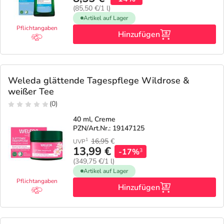
(85,50 €/1 l)
Artikel auf Lager
Pflichtangaben
Hinzufügen
Weleda glättende Tagespflege Wildrose &
weißer Tee
(0)
40 ml, Creme
PZN/Art.Nr.: 19147125
16,95
€
1
UVP
13,99 €
-17%
3
(349,75 €/1 l)
Artikel auf Lager
Pflichtangaben
Hinzufügen