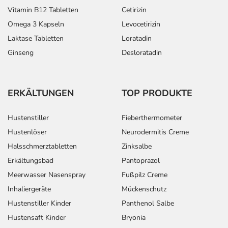
Vitamin B12 Tabletten
Cetirizin
Omega 3 Kapseln
Levocetirizin
Laktase Tabletten
Loratadin
Ginseng
Desloratadin
ERKÄLTUNGEN
TOP PRODUKTE
Hustenstiller
Fieberthermometer
Hustenlöser
Neurodermitis Creme
Halsschmerztabletten
Zinksalbe
Erkältungsbad
Pantoprazol
Meerwasser Nasenspray
Fußpilz Creme
Inhaliergeräte
Mückenschutz
Hustenstiller Kinder
Panthenol Salbe
Hustensaft Kinder
Bryonia