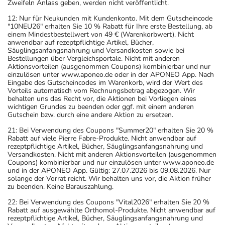
Zweifeln Anlass geben, werden nicht veröffentlicht.
12: Nur für Neukunden mit Kundenkonto. Mit dem Gutscheincode
"10NEU26" erhalten Sie 10 % Rabatt für Ihre erste Bestellung, ab
einem Mindestbestellwert von 49 € (Warenkorbwert). Nicht
anwendbar auf rezeptpflichtige Artikel, Bücher,
Säuglingsanfangsnahrung und Versandkosten sowie bei
Bestellungen über Vergleichsportale. Nicht mit anderen
Aktionsvorteilen (ausgenommen Coupons) kombinierbar und nur
einzulösen unter www.aponeo.de oder in der APONEO App. Nach
Eingabe des Gutscheincodes im Warenkorb, wird der Wert des
Vorteils automatisch vom Rechnungsbetrag abgezogen. Wir
behalten uns das Recht vor, die Aktionen bei Vorliegen eines
wichtigen Grundes zu beenden oder ggf. mit einem anderen
Gutschein bzw. durch eine andere Aktion zu ersetzen.
21: Bei Verwendung des Coupons "Summer20" erhalten Sie 20 %
Rabatt auf viele Pierre Fabre-Produkte. Nicht anwendbar auf
rezeptpflichtige Artikel, Bücher, Säuglingsanfangsnahrung und
Versandkosten. Nicht mit anderen Aktionsvorteilen (ausgenommen
Coupons) kombinierbar und nur einzulösen unter www.aponeo.de
und in der APONEO App. Gültig: 27.07.2026 bis 09.08.2026. Nur
solange der Vorrat reicht. Wir behalten uns vor, die Aktion früher
zu beenden. Keine Barauszahlung.
22: Bei Verwendung des Coupons "Vital2026" erhalten Sie 20 %
Rabatt auf ausgewählte Orthomol-Produkte. Nicht anwendbar auf
rezeptpflichtige Artikel, Bücher, Säuglingsanfangsnahrung und