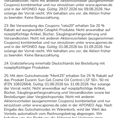
Versandkosten. Nicht mit anderen Aktionsvorteilen (ausgenommen
Coupons) kombinierbar und nur einzulösen unter www.aponeo.de
und in der APONEO App. Gültig: 29.07.2026 bis 09.08.2026. Nur
solange der Vorrat reicht. Wir behalten uns vor, die Aktion früher
zu beenden. Keine Barauszahlung.
23: Bei Verwendung des Coupons "ceta20" erhalten Sie 20 %
Rabatt auf ausgewählte Cetaphil-Produkte. Nicht anwendbar auf
rezeptpflichtige Artikel, Bücher, Säuglingsanfangsnahrung und
Versandkosten. Nicht mit anderen Aktionsvorteilen (ausgenommen
Coupons) kombinierbar und nur einzulösen unter www.aponeo.de
und in der APONEO App. Gültig: 01.08.2026 bis 01.09.2026. Nur
solange der Vorrat reicht. Wir behalten uns vor, die Aktion früher
zu beenden. Keine Barauszahlung.
24: Gratislieferung innerhalb Deutschlands bei Bestellung mit
rezeptpflichtigen Produkten.
25: Mit dem Gutscheincode "Merit25" erhalten Sie 25 % Rabatt auf
das Produkt Eucerin Sun Gel-Creme Oil Control LSF 50+, 50 ml
(PZN 10832664). Gültig: 01.08.2026 bis 31.08.2026. Nur solange
der Vorrat reicht. Nicht anwendbar auf rezeptpflichtige Artikel,
Bücher, Säuglingsanfangsnahrung und Versandkosten sowie bei
Bestellungen über Vergleichsportale. Nicht mit anderen
Aktionsvorteilen (ausgenommen Coupons) kombinierbar und nur
einzulösen unter www.aponeo.de oder in der APONEO App. Nach
Eingabe des Gutscheincodes im Warenkorb, wird der Wert des
Vorteils automatisch vom Rechnungsbetrag abgezogen. Wir
behalten uns das Recht vor, die Aktionen bei Vorliegen eines