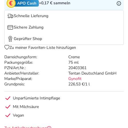
Refluthin, Lasea & Carmenthin Deals
Sport & Fitness
Täglich gut versorgt
+0,17 €
sammeln
APO Cash
Schnelle Lieferung
Salus Deals
Tierapotheke
Sichere Zahlung
Vitamine & Mineralstoffe
Geprüfter Shop
Zu meiner Favoriten-Liste hinzufügen
Marken
Darreichungsform:
Creme
Packungsgröße:
75 ml
PZN/Art.Nr.:
20403361
Anbieter/Hersteller:
Tentan Deutschland GmbH
Marke/Präparat:
Gynofit
Grundpreis:
226,53 €/1 l
Unparfümierte Intimpflege
Mit Milchsäure
Vegan