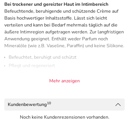
Bei trockener und gereizter Haut im Intimbereich
Befeuchtende, beruhigende und schützende Crème auf
Basis hochwertiger Inhaltsstoffe. Lässt sich leicht
verteilen und kann bei Bedarf mehrmals täglich auf die
äußere Intimregion aufgetragen werden. Zur langfristigen
Anwendung geeignet. Enthält weder Parfum noch
Mineralöle (wie z.B. Vaseline, Paraffin) und keine Silikone.
Befeuchtet, beruhigt und schützt
Pflegt und regeneriert
Ohne Parfum, Mineralöle und Silikone
Mehr anzeigen
Zur langfristigen Anwendung geeignet
Mit hochwertigen kosmetischen Inhaltsstoffen
Mit Milchsäure zur Unterstützung der Flora
10
Kundenbewertung
Mit Moringaöl, Sheabutter und Jojobaöl
Vegan
Noch keine Kundenrezensionen vorhanden.
Anwendung