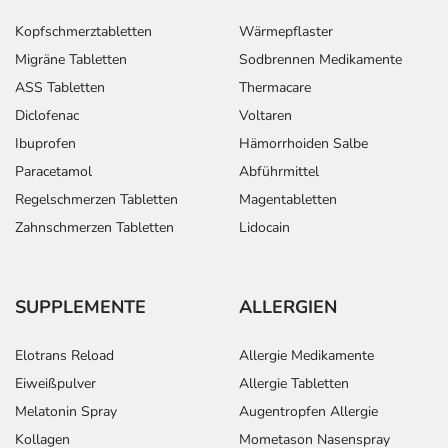
Kopfschmerztabletten
Wärmepflaster
Migräne Tabletten
Sodbrennen Medikamente
ASS Tabletten
Thermacare
Diclofenac
Voltaren
Ibuprofen
Hämorrhoiden Salbe
Paracetamol
Abführmittel
Regelschmerzen Tabletten
Magentabletten
Zahnschmerzen Tabletten
Lidocain
SUPPLEMENTE
ALLERGIEN
Elotrans Reload
Allergie Medikamente
Eiweißpulver
Allergie Tabletten
Melatonin Spray
Augentropfen Allergie
Kollagen
Mometason Nasenspray