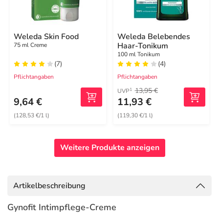
Weleda Skin Food
Weleda Belebendes
Haar-Tonikum
75 ml Creme
100 ml Tonikum
(7)
(4)
Pflichtangaben
Pflichtangaben
13,95 €
1
UVP
9,64 €
11,93 €
(128,53 €/1 l)
(119,30 €/1 l)
Weitere Produkte anzeigen
Artikelbeschreibung
Gynofit Intimpflege-Creme