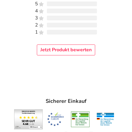
5
Die gewünschte Menge der Crème auf die betroffenen
4
Stellen im äußeren Intimbereich auftragen und verteilen.
3
Kann mehrmals täglich aufgetragen werden und ist zur
2
langfristigen Anwendung geeignet. Nicht verträglich mit
1
Verhütungsmitteln aus Latex.
Hinweise
Jetzt Produkt bewerten
Außerhalb der Reichweite von Kindern lagern. Nicht
verträglich mit Kondomen. Bei Raumtemperatur (15-
25°C) aufbewahren. Nach dem Öffnen innerhalb von 12
Monaten aufbrauchen.
Inhaltsstoffe
Sicherer Einkauf
Aqua, Caprylic/Capric Triglyceride, Cetearyl Alcohol,
Diethylhexyl Maleate, Cetearyl Olivate, Butyrospermum
Parkii Butter, Cocos Nucifera Oil, Propanediol, Glyceryl
Stearate, Sorbitan Olivate, Hydrogenated Coco-
Glycerides, Hydrogenated Phosphatidylcholine,