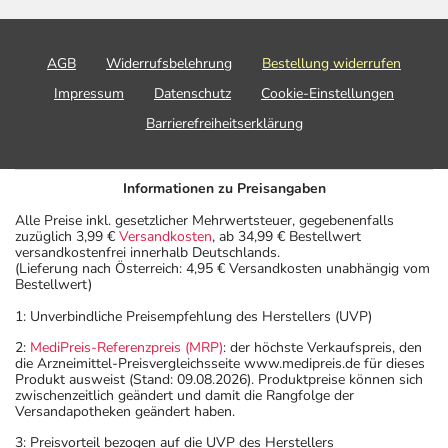
AGB
Widerrufsbelehrung
Bestellung widerrufen
Impressum
Datenschutz
Cookie-Einstellungen
Barrierefreiheitserklärung
Informationen zu Preisangaben
Alle Preise inkl. gesetzlicher Mehrwertsteuer, gegebenenfalls
zuzüglich 3,99 €
Versandkosten
, ab 34,99 € Bestellwert
versandkostenfrei innerhalb Deutschlands.
(Lieferung nach Österreich: 4,95 € Versandkosten unabhängig vom
Bestellwert)
1: Unverbindliche Preisempfehlung des Herstellers (UVP)
2:
MediPreis-Referenzpreis (MRP)
: der höchste Verkaufspreis, den
die Arzneimittel-Preisvergleichsseite www.medipreis.de für dieses
Produkt ausweist (Stand: 09.08.2026). Produktpreise können sich
zwischenzeitlich geändert und damit die Rangfolge der
Versandapotheken geändert haben.
3: Preisvorteil bezogen auf die UVP des Herstellers