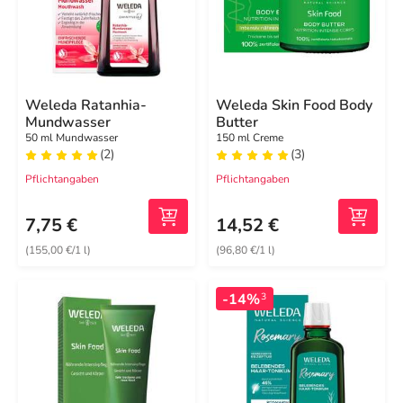
Weleda Ratanhia-
Weleda Skin Food Body
Mundwasser
Butter
50 ml Mundwasser
150 ml Creme
(2)
(3)
Pflichtangaben
Pflichtangaben
7,75 €
14,52 €
(155,00 €/1 l)
(96,80 €/1 l)
-14%
3