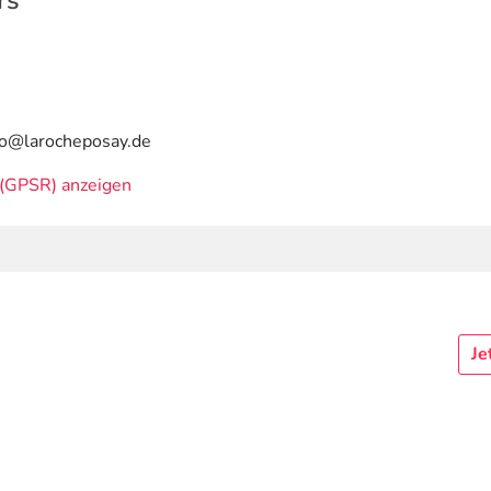
rs
fo@larocheposay.de
(GPSR) anzeigen
Je