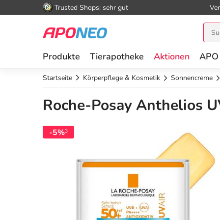
Trusted Shops: sehr gut
Ver
Produkte
Tierapotheke
Aktionen
APO
Startseite
Körperpflege & Kosmetik
Sonnencreme
Roche-Posay Anthelios UV 
-5%
3