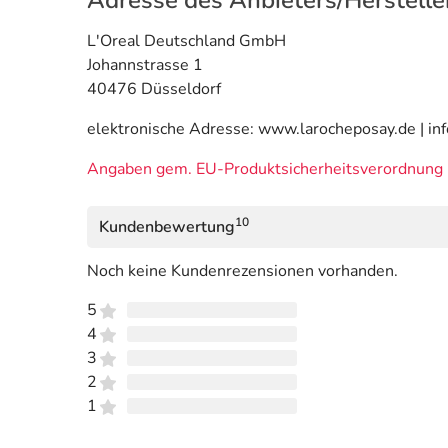
Adresse des Anbieters/Herstelle
L'Oreal Deutschland GmbH
Johannstrasse 1
40476 Düsseldorf
elektronische Adresse: www.larocheposay.de | in
Angaben gem. EU-Produktsicherheitsverordnung 
10
Kundenbewertung
Noch keine Kundenrezensionen vorhanden.
5
4
3
2
1