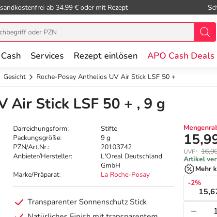
sandkostenfrei ab 34.99 € oder mit Rezept
Sc
 Cash
Services
Rezept einlösen
APO Cash Deals
Gesicht
Roche-Posay Anthelios UV Air Stick LSF 50 +
Air Stick LSF 50 + , 9 g
Mengenrab
Darreichungsform:
Stifte
15,9
Packungsgröße:
9 g
PZN/Art.Nr.:
20103742
16,9
UVP¹
Anbieter/Hersteller:
L'Oreal Deutschland
Artikel ve
GmbH
Mehr k
Marke/Präparat:
La Roche-Posay
-2%
15,6
Transparenter Sonnenschutz Stick
Natürliches Finish mit transparentem