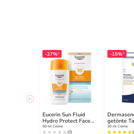
-27%
-15%
3
3
Eucerin Sun Fluid
Dermasen
Hydro Protect Face
getönte T
hell LSF 50 +
mittel LS
50 ml Creme
30 ml Creme
(0)
(