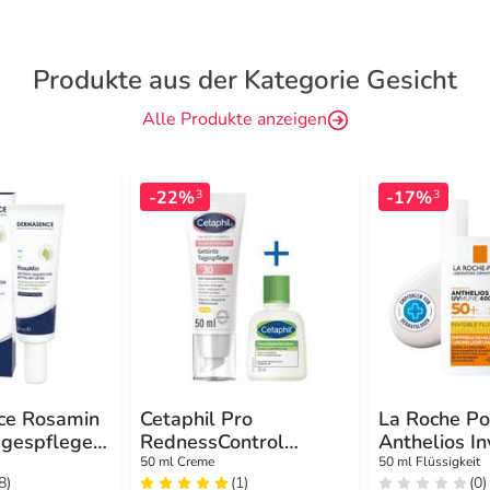
Produkte aus der Kategorie Gesicht
Alle Produkte anzeigen
-22%
-17%
3
3
ce Rosamin
Cetaphil Pro
La Roche Po
agespflege
RednessControl
Anthelios In
F 50 Creme
getönte Tagespflege
Fluid UVMu
50 ml Creme
50 ml Flüssigkeit
8)
(1)
(0)
SPF30
LSF50+