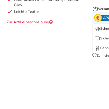
Glow
Versan
Leichte Textur
AP
Zur Artikelbeschreibung
Schne
Siche
Geprü
Zu mein