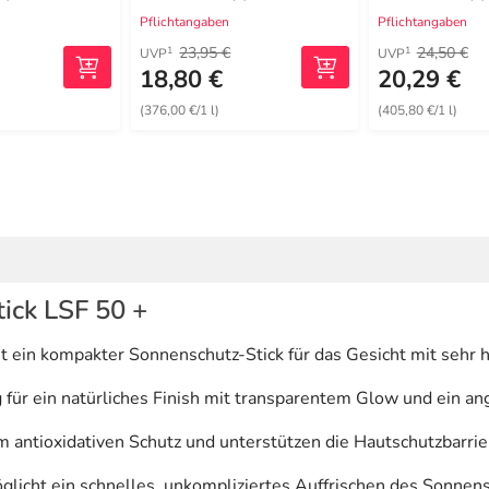
Pflichtangaben
Pflichtangaben
23,95 €
24,50 €
1
1
UVP
UVP
18,80 €
20,29 €
(376,00 €/1 l)
(405,80 €/1 l)
ick LSF 50 +
st ein kompakter Sonnenschutz-Stick für das Gesicht mit se
 für ein natürliches Finish mit transparentem Glow und ein 
 antioxidativen Schutz und unterstützen die Hautschutzbarrie
möglicht ein schnelles, unkompliziertes Auffrischen des Sonne