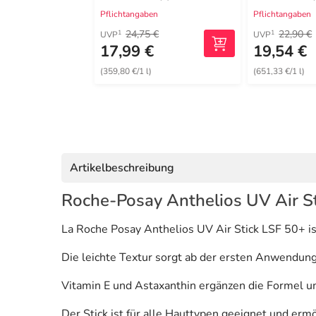
Pflichtangaben
Pflichtangaben
24,75 €
22,90 €
1
1
UVP
UVP
17,99 €
19,54 €
(359,80 €/1 l)
(651,33 €/1 l)
Artikelbeschreibung
Roche-Posay Anthelios UV Air St
La Roche Posay Anthelios UV Air Stick LSF 50+ i
Die leichte Textur sorgt ab der ersten Anwendung
Vitamin E und Astaxanthin ergänzen die Formel um
Der Stick ist für alle Hauttypen geeignet und er