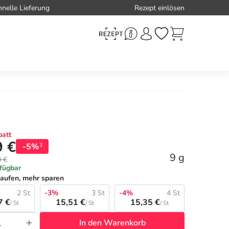
hnelle Lieferung
Rezept einlösen
att
9 €
-5%
3
9 g
0 €
rfügbar
aufen, mehr sparen
2 St
-3%
3 St
-4%
4 St
7 €
15,51 €
15,35 €
/ St
/ St
/ St
In den Warenkorb