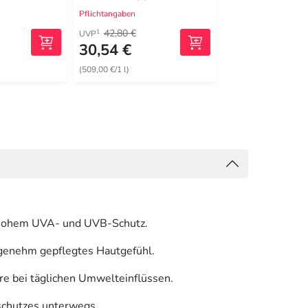
Pflichtangaben
Pflichtangaben
42,80 €
24,75 €
1
1
UVP
UVP
30,54 €
21,99 €
(509,00 €/1 l)
(439,80 €/1 l)
hr hohem UVA- und UVB-Schutz.
angenehm gepflegtes Hautgefühl.
re bei täglichen Umwelteinflüssen.
nschutzes unterwegs.