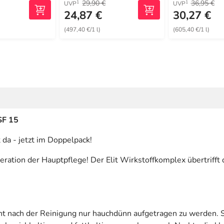
29,90 €
36,95 €
1
1
UVP
UVP
24,87 €
30,27 €
(497,40 €/1 l)
(605,40 €/1 l)
SF 15
 da - jetzt im Doppelpack!
eration der Hauptpflege! Der Elit Wirkstoffkomplex übertrifft
t nach der Reinigung nur hauchdünn aufgetragen zu werden. Sie 