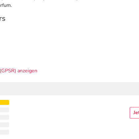
arfum.
rs
(GPSR) anzeigen
Je