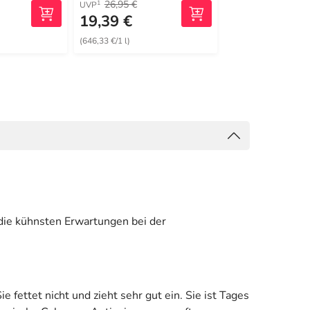
26,95 €
34,25 €
1
1
UVP
UVP
19,39 €
29,44 €
(646,33 €/1 l)
(588,80 €/1 l)
 die kühnsten Erwartungen bei der
fettet nicht und zieht sehr gut ein. Sie ist Tages