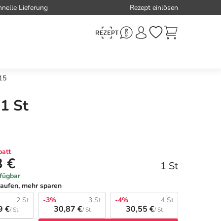
hnelle Lieferung
Rezept einlösen
 15
 1 St
att
3 €
1 St
rfügbar
aufen, mehr sparen
2 St
-3%
3 St
-4%
4 St
9 €
30,87 €
30,55 €
/ St
/ St
/ St