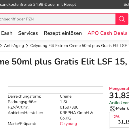
sandkostenfrei ab 34.99 € oder mit Rezept
Sc
 Cash
Services
Rezept einlösen
APO Cash Deals
Anti-Aging
Celyoung Elit Extrem Creme 50ml plus Gratis Elit LSF
e 50ml plus Gratis Elit LSF 15,
Mengenrab
31,8
Darreichungsform:
Creme
Packungsgröße:
1 St
Artikel ve
PZN/Art.Nr.:
01697380
Mehr k
Anbieter/Hersteller:
KREPHA GmbH &
-2%
Co.KG
31,1
Marke/Präparat:
Celyoung