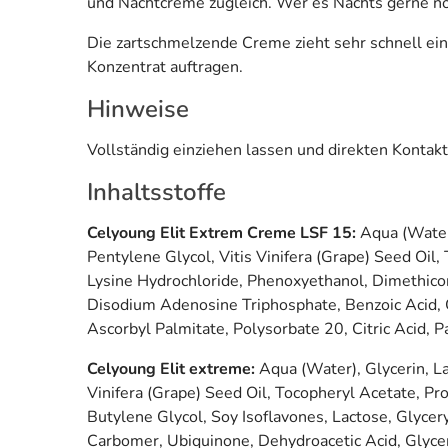
und Nachtcreme zugleich. Wer es Nachts gerne noc
Die zartschmelzende Creme zieht sehr schnell ein 
Konzentrat auftragen.
Hinweise
Vollständig einziehen lassen und direkten Kontak
Inhaltsstoffe
Celyoung Elit Extrem Creme LSF 15:
Aqua (Water)
Pentylene Glycol, Vitis Vinifera (Grape) Seed Oil
Lysine Hydrochloride, Phenoxyethanol, Dimethicon
Disodium Adenosine Triphosphate, Benzoic Acid, Ca
Ascorbyl Palmitate, Polysorbate 20, Citric Acid, P
Celyoung Elit extreme:
Aqua (Water), Glycerin, La
Vinifera (Grape) Seed Oil, Tocopheryl Acetate, Pr
Butylene Glycol, Soy Isoflavones, Lactose, Glyce
Carbomer, Ubiquinone, Dehydroacetic Acid, Glyceryl