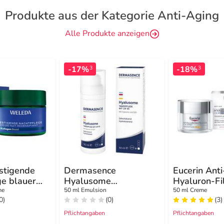
Produkte aus der Kategorie Anti-Aging
Alle Produkte anzeigen
-17%
-18%
3
3
stigende
Dermasence
Eucerin Ant
ge blauer
Hyalusome
Hyaluron-Fil
Edelweiss
Tagespflege mit LSF
Tagespflege
me
50 ml Emulsion
50 ml Creme
0)
(0)
(3)
50 Emuls.
Pflichtangaben
Pflichtangaben