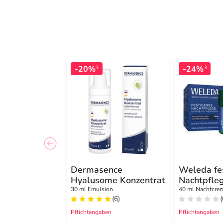
-20%
-24%
3
3
Dermasence
Weleda fe
Hyalusome Konzentrat
Nachtpfle
Enzian & 
30 ml Emulsion
40 ml Nachtcre
(6)
(
Pflichtangaben
Pflichtangaben