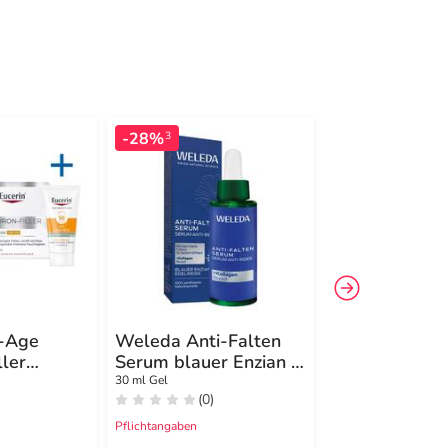
-28%
-14%
3
3
i-Age
Weleda Anti-Falten
Eucerin Anti-
ler
Serum blauer Enzian &
Hyaluron-Fill
 LSF 30
Edelweiss
Elasticity Na
30 ml Gel
50 ml Creme
(0)
(0)
Pflichtangaben
Pflichtangaben