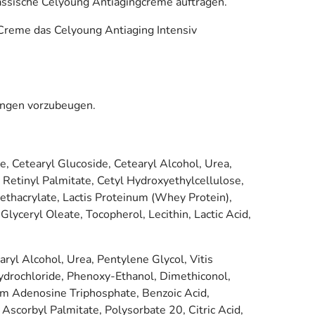
lassische Celyoung Antiagingcreme auftragen.
e Creme das Celyoung Antiaging Intensiv
bungen vorzubeugen.
e, Cetearyl Glucoside, Cetearyl Alcohol, Urea,
 Retinyl Palmitate, Cetyl Hydroxyethylcellulose,
ethacrylate, Lactis Proteinum (Whey Protein),
yceryl Oleate, Tocopherol, Lecithin, Lactic Acid,
aryl Alcohol, Urea, Pentylene Glycol, Vitis
 Hydrochloride, Phenoxy-Ethanol, Dimethiconol,
ium Adenosine Triphosphate, Benzoic Acid,
 Ascorbyl Palmitate, Polysorbate 20, Citric Acid,