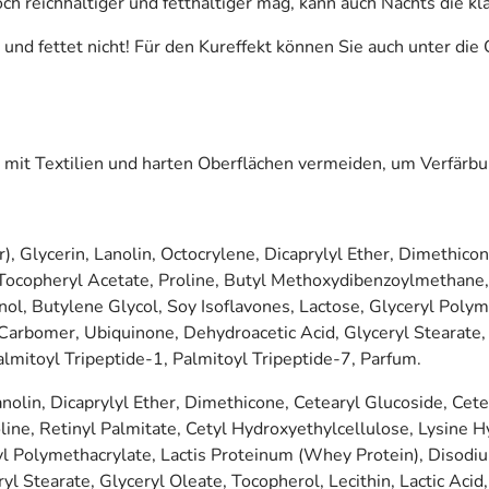
h reichhaltiger und fetthaltiger mag, kann auch Nachts die k
und fettet nicht! Für den Kureffekt können Sie auch unter di
t mit Textilien und harten Oberflächen vermeiden, um Verfär
, Glycerin, Lanolin, Octocrylene, Dicaprylyl Ether, Dimethicon
, Tocopheryl Acetate, Proline, Butyl Methoxydibenzoylmethane,
ol, Butylene Glycol, Soy Isoflavones, Lactose, Glyceryl Polym
rbomer, Ubiquinone, Dehydroacetic Acid, Glyceryl Stearate, Gl
almitoyl Tripeptide-1, Palmitoyl Tripeptide-7, Parfum.
nolin, Dicaprylyl Ether, Dimethicone, Cetearyl Glucoside, Cete
oline, Retinyl Palmitate, Cetyl Hydroxyethylcellulose, Lysine
ryl Polymethacrylate, Lactis Proteinum (Whey Protein), Disod
 Stearate, Glyceryl Oleate, Tocopherol, Lecithin, Lactic Acid,