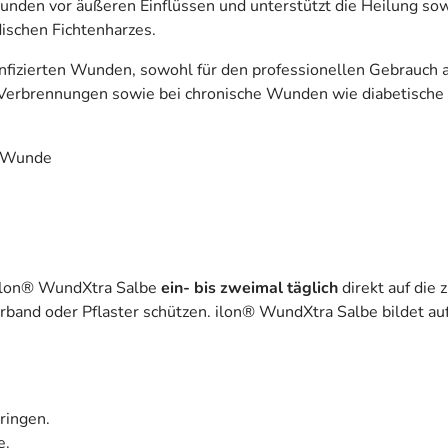
nden vor äußeren Einflüssen und unterstützt die Heilung so
rdischen Fichtenharzes.
infizierten Wunden, sowohl für den professionellen Gebrauch a
 Verbrennungen sowie bei chronische Wunden wie diabetisch
ie Wunde
. ilon® WundXtra Salbe
ein- bis zweimal täglich
direkt auf die 
band oder Pflaster schützen. ilon® WundXtra Salbe bildet auf
ringen.
e.