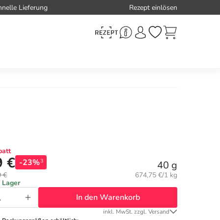
hnelle Lieferung
Rezept einlösen
att
9 €
-23%
3
40 g
Grundpreis:
9 €
674,75 €/1 kg
f Lager
In den Warenkorb
inkl. MwSt. zzgl. Versand