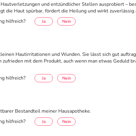
 Hautverletzungen und entzündlicher Stellen ausprobiert – be
 die Haut spürbar, fördert die Heilung und wirkt zuverlässig a
g hilfreich?
Ja
Nein
einen Hautirritationen und Wunden. Sie lässt sich gut auftragen
ich zufrieden mit dem Produkt, auch wenn man etwas Geduld br
g hilfreich?
Ja
Nein
chtbarer Bestandteil meiner Hausapotheke.
g hilfreich?
Ja
Nein