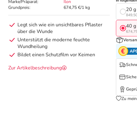
In folgende
Marke/Präparat:
Ilon
Grundpreis:
674,75 €/1 kg
20 g
849,50
Legt sich wie ein unsichtbares Pflaster
40 g
über die Wunde
674,75
Unterstützt die moderne feuchte
Versan
Wundheilung
AP
Bildet einen Schutzfilm vor Keimen
Schne
Zur Artikelbeschreibung
Siche
Geprü
Zu mein