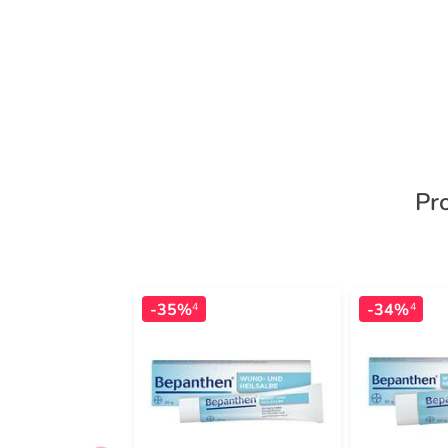
Pr
-35%
-34%
4
4