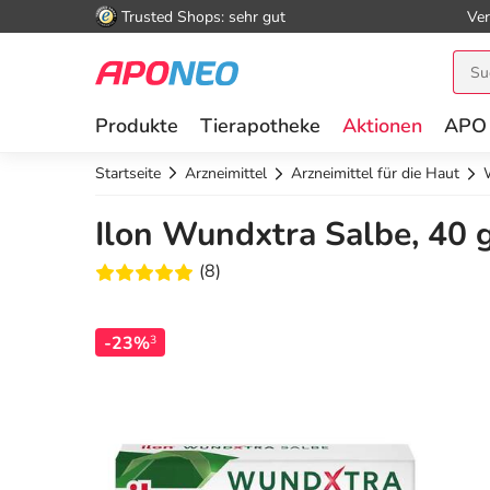
Trusted Shops: sehr gut
Ver
Produkte
Tierapotheke
Aktionen
APO
Startseite
Arzneimittel
Arzneimittel für die Haut
Ilon Wundxtra Salbe, 40 
(8)
-23%
3