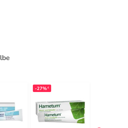
lbe
-27%
-11%
4
3