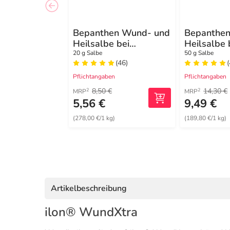
Bepanthen Wund- und
Bepanthe
Heilsalbe bei
Heilsalbe 
oberflächlichen
oberflächl
20 g Salbe
50 g Salbe
(46)
Hautverletzungen
Hautverle
Pflichtangaben
Pflichtangaben
8,50 €
14,30 €
2
2
MRP
MRP
5,56 €
9,49 €
(278,00 €/1 kg)
(189,80 €/1 kg)
Artikelbeschreibung
ilon® WundXtra