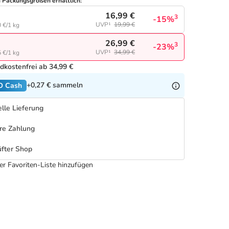
n Packungsgrößen erhältlich:
16,99 €
3
-15%
UVP¹
19,99 €
 €/1 kg
26,99 €
3
-23%
UVP¹
34,99 €
 €/1 kg
dkostenfrei ab 34,99 €
+0,27 €
sammeln
O Cash
lle Lieferung
re Zahlung
fter Shop
er Favoriten-Liste hinzufügen