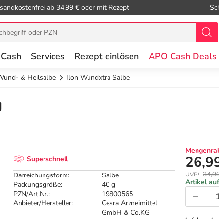
sandkostenfrei ab 34.99 € oder mit Rezept
Sc
 Cash
Services
Rezept einlösen
APO Cash Deals
Wund- & Heilsalbe
Ilon Wundxtra Salbe
g
Mengenrab
26,9
Superschnell
34,9
Darreichungsform:
Salbe
UVP¹
Artikel au
Packungsgröße:
40 g
PZN/Art.Nr.:
19800565
Anbieter/Hersteller:
Cesra Arzneimittel
GmbH & Co.KG