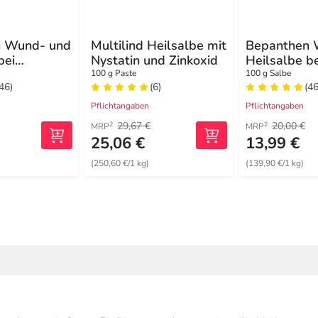
n Wund- und
Multilind Heilsalbe mit
Bepanthen 
bei
Nystatin und Zinkoxid
Heilsalbe be
ichen
oberflächlic
100 g Paste
100 g Salbe
(46)
(6)
(46
tzungen
Hautverletz
Pflichtangaben
Pflichtangaben
29,67 €
20,00 €
2
2
MRP
MRP
25,06 €
13,99 €
(250,60 €/1 kg)
(139,90 €/1 kg)