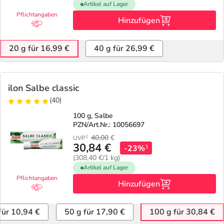
Artikel auf Lager
Pflichtangaben
Hinzufügen
20 g für 16,99 €
40 g für 26,99 €
ilon Salbe classic
(40)
100 g, Salbe
PZN/Art.Nr.: 10056697
40,00
€
1
UVP
30,84 €
-23%
3
(308,40 €/1 kg)
Artikel auf Lager
Pflichtangaben
Hinzufügen
für 10,94 €
50 g für 17,90 €
100 g für 30,84 €