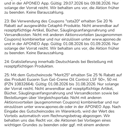
und in der APONEO App. Gültig: 29.07.2026 bis 09.08.2026. Nur
solange der Vorrat reicht. Wir behalten uns vor, die Aktion früher
zu beenden. Keine Barauszahlung.
23: Bei Verwendung des Coupons "ceta20" erhalten Sie 20 %
Rabatt auf ausgewählte Cetaphil-Produkte. Nicht anwendbar auf
rezeptpflichtige Artikel, Bücher, Säuglingsanfangsnahrung und
Versandkosten. Nicht mit anderen Aktionsvorteilen (ausgenommen
Coupons) kombinierbar und nur einzulösen unter www.aponeo.de
und in der APONEO App. Gültig: 01.08.2026 bis 01.09.2026. Nur
solange der Vorrat reicht. Wir behalten uns vor, die Aktion früher
zu beenden. Keine Barauszahlung.
24: Gratislieferung innerhalb Deutschlands bei Bestellung mit
rezeptpflichtigen Produkten.
25: Mit dem Gutscheincode "Merit25" erhalten Sie 25 % Rabatt auf
das Produkt Eucerin Sun Gel-Creme Oil Control LSF 50+, 50 ml
(PZN 10832664). Gültig: 01.08.2026 bis 31.08.2026. Nur solange
der Vorrat reicht. Nicht anwendbar auf rezeptpflichtige Artikel,
Bücher, Säuglingsanfangsnahrung und Versandkosten sowie bei
Bestellungen über Vergleichsportale. Nicht mit anderen
Aktionsvorteilen (ausgenommen Coupons) kombinierbar und nur
einzulösen unter www.aponeo.de oder in der APONEO App. Nach
Eingabe des Gutscheincodes im Warenkorb, wird der Wert des
Vorteils automatisch vom Rechnungsbetrag abgezogen. Wir
behalten uns das Recht vor, die Aktionen bei Vorliegen eines
wichtigen Grundes zu beenden oder ggf. mit einem anderen