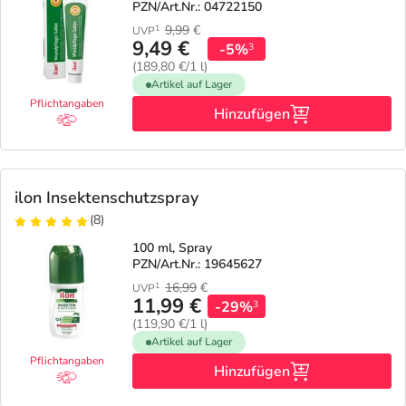
PZN/Art.Nr.: 04722150
9,99
€
1
UVP
9,49 €
-5%
3
(189,80 €/1 l)
Artikel auf Lager
Pflichtangaben
Hinzufügen
ilon Insektenschutzspray
(8)
100 ml, Spray
PZN/Art.Nr.: 19645627
16,99
€
1
UVP
11,99 €
-29%
3
(119,90 €/1 l)
Artikel auf Lager
Pflichtangaben
Hinzufügen