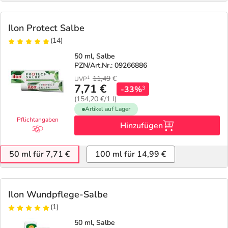
Ilon Protect Salbe
(14)
50 ml, Salbe
PZN/Art.Nr.: 09266886
11,49
€
1
UVP
7,71 €
-33%
3
(154,20 €/1 l)
Artikel auf Lager
Pflichtangaben
Hinzufügen
50 ml für 7,71 €
100 ml für 14,99 €
Ilon Wundpflege-Salbe
(1)
50 ml, Salbe