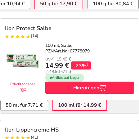
Refluthin, Lasea & Carmenthin Deals
Sport & Fitness
Täglich gut versorgt
für 10,94 €
50 g für 17,90 €
100 g für 30,84 €
Salus Deals
Tierapotheke
Ilon Protect Salbe
(14)
Vitamine & Mineralstoffe
100 ml, Salbe
PZN/Art.Nr.: 07778079
Marken
19,49
€
1
UVP
14,99 €
-23%
3
(149,90 €/1 l)
Artikel auf Lager
Pflichtangaben
Hinzufügen
50 ml für 7,71 €
100 ml für 14,99 €
Ilon Lippencreme HS
(41)