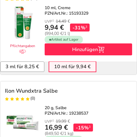
10 ml, Creme
PZN/Art.Nr.: 15193329
14,49
€
1
UVP
9,94 €
-31%
3
(994,00 €/1 l)
Artikel auf Lager
Pflichtangaben
Hinzufügen
3 ml für 8,25 €
10 ml für 9,94 €
Ilon Wundxtra Salbe
(8)
20 g, Salbe
PZN/Art.Nr.: 19238537
19,99
€
1
UVP
16,99 €
-15%
3
(849,50 €/1 kg)