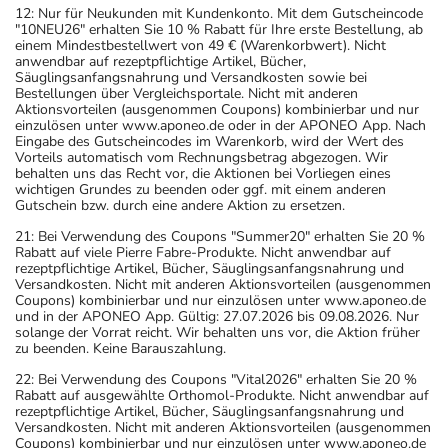
12: Nur für Neukunden mit Kundenkonto. Mit dem Gutscheincode
"10NEU26" erhalten Sie 10 % Rabatt für Ihre erste Bestellung, ab
einem Mindestbestellwert von 49 € (Warenkorbwert). Nicht
anwendbar auf rezeptpflichtige Artikel, Bücher,
Säuglingsanfangsnahrung und Versandkosten sowie bei
Bestellungen über Vergleichsportale. Nicht mit anderen
Aktionsvorteilen (ausgenommen Coupons) kombinierbar und nur
einzulösen unter www.aponeo.de oder in der APONEO App. Nach
Eingabe des Gutscheincodes im Warenkorb, wird der Wert des
Vorteils automatisch vom Rechnungsbetrag abgezogen. Wir
behalten uns das Recht vor, die Aktionen bei Vorliegen eines
wichtigen Grundes zu beenden oder ggf. mit einem anderen
Gutschein bzw. durch eine andere Aktion zu ersetzen.
21: Bei Verwendung des Coupons "Summer20" erhalten Sie 20 %
Rabatt auf viele Pierre Fabre-Produkte. Nicht anwendbar auf
rezeptpflichtige Artikel, Bücher, Säuglingsanfangsnahrung und
Versandkosten. Nicht mit anderen Aktionsvorteilen (ausgenommen
Coupons) kombinierbar und nur einzulösen unter www.aponeo.de
und in der APONEO App. Gültig: 27.07.2026 bis 09.08.2026. Nur
solange der Vorrat reicht. Wir behalten uns vor, die Aktion früher
zu beenden. Keine Barauszahlung.
22: Bei Verwendung des Coupons "Vital2026" erhalten Sie 20 %
Rabatt auf ausgewählte Orthomol-Produkte. Nicht anwendbar auf
rezeptpflichtige Artikel, Bücher, Säuglingsanfangsnahrung und
Versandkosten. Nicht mit anderen Aktionsvorteilen (ausgenommen
Coupons) kombinierbar und nur einzulösen unter www.aponeo.de