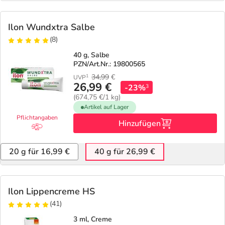
Ilon Wundxtra Salbe
(8)
40 g, Salbe
PZN/Art.Nr.: 19800565
34,99
€
1
UVP
26,99 €
-23%
3
(674,75 €/1 kg)
Artikel auf Lager
Pflichtangaben
Hinzufügen
20 g für 16,99 €
40 g für 26,99 €
Ilon Lippencreme HS
(41)
3 ml, Creme