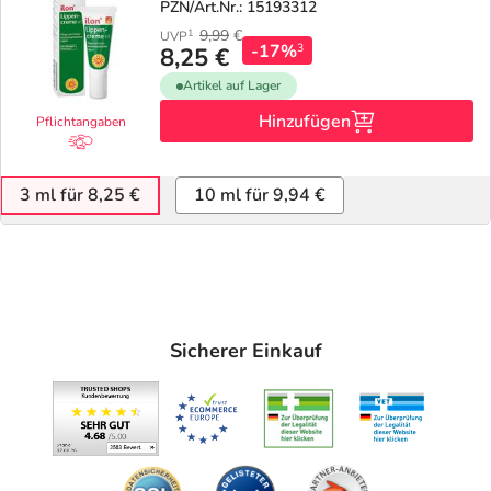
PZN/Art.Nr.: 15193312
9,99
€
1
UVP
-17%
3
8,25 €
Artikel auf Lager
Hinzufügen
Pflichtangaben
3 ml für 8,25 €
10 ml für 9,94 €
Sicherer Einkauf