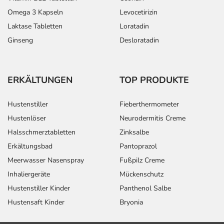
Omega 3 Kapseln
Levocetirizin
Laktase Tabletten
Loratadin
Ginseng
Desloratadin
ERKÄLTUNGEN
TOP PRODUKTE
Hustenstiller
Fieberthermometer
Hustenlöser
Neurodermitis Creme
Halsschmerztabletten
Zinksalbe
Erkältungsbad
Pantoprazol
Meerwasser Nasenspray
Fußpilz Creme
Inhaliergeräte
Mückenschutz
Hustenstiller Kinder
Panthenol Salbe
Hustensaft Kinder
Bryonia