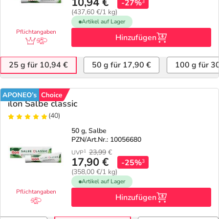
10,94 €
-27%
3
(437,60 €/1 kg)
Geschenkideen
Fragen und Antworten
5% Extra Cash
Diabetes
Artikel auf Lager
Pflichtangaben
Hinzufügen
Aktuelle Coupons
Kontakt
Avene & Ducray Deals
Körperpflege & Kosmetik
7
25 g für 10,94 €
50 g für 17,90 €
100 g für 3
Ratgeber
Eucerin Deals
Liebe & Erotik
Summer SALE
ilon Salbe classic
Beliebte Beiträge
Evolsin Deals
Mutter & Kind
Reiseapotheke
(40)
50 g, Salbe
E-Rezept einlösen
Frontline & Frontpro Deals
Nahrungsergänzung
Insektenschutz
PZN/Art.Nr.: 10056680
23,99
€
1
UVP
17,90 €
E-Rezept App
Nattermann Deals
-25%
Natur & Homöopathie
Sonnenpflege
3
(358,00 €/1 kg)
Artikel auf Lager
R(h)ein Nutrition Deals
Sanitätshaus
Sommerpflege für Haar und Kopfhaut
Pflichtangaben
Hinzufügen