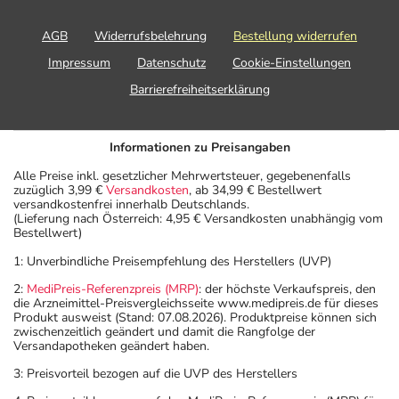
AGB
Widerrufsbelehrung
Bestellung widerrufen
Impressum
Datenschutz
Cookie-Einstellungen
Barrierefreiheitserklärung
Informationen zu Preisangaben
Alle Preise inkl. gesetzlicher Mehrwertsteuer, gegebenenfalls
zuzüglich 3,99 €
Versandkosten
, ab 34,99 € Bestellwert
versandkostenfrei innerhalb Deutschlands.
(Lieferung nach Österreich: 4,95 € Versandkosten unabhängig vom
Bestellwert)
1: Unverbindliche Preisempfehlung des Herstellers (UVP)
2:
MediPreis-Referenzpreis (MRP)
: der höchste Verkaufspreis, den
die Arzneimittel-Preisvergleichsseite www.medipreis.de für dieses
Produkt ausweist (Stand: 07.08.2026). Produktpreise können sich
zwischenzeitlich geändert und damit die Rangfolge der
Versandapotheken geändert haben.
3: Preisvorteil bezogen auf die UVP des Herstellers