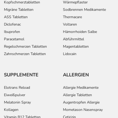
Kopfschmerztabletten
Wärmepflaster
Migräne Tabletten
Sodbrennen Medikamente
ASS Tabletten
Thermacare
Diclofenac
Voltaren
Ibuprofen
Hämorrhoiden Salbe
Paracetamol
Abführmittel
Regelschmerzen Tabletten
Magentabletten
Zahnschmerzen Tabletten
Lidocain
SUPPLEMENTE
ALLERGIEN
Elotrans Reload
Allergie Medikamente
Eiweißpulver
Allergie Tabletten
Melatonin Spray
Augentropfen Allergie
Kollagen
Mometason Nasenspray
Vitamin B12 Tabletten
Cetirizin