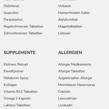
ASS Tabletten
Thermacare
Diclofenac
Voltaren
Ibuprofen
Hämorrhoiden Salbe
Paracetamol
Abführmittel
Regelschmerzen Tabletten
Magentabletten
Zahnschmerzen Tabletten
Lidocain
SUPPLEMENTE
ALLERGIEN
Elotrans Reload
Allergie Medikamente
Eiweißpulver
Allergie Tabletten
Melatonin Spray
Augentropfen Allergie
Kollagen
Mometason Nasenspray
Vitamin B12 Tabletten
Cetirizin
Omega 3 Kapseln
Levocetirizin