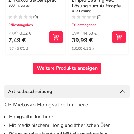
Zinkoxyd Salbenspray
Effipro 268 mg vet.
Lösung zum Auftropfen
200 ml Spray
große Hunde
4 St Lösung
(0)
(0)
Pflichtangaben
Pflichtangaben
8,32 €
44,53 €
2
1
MRP
UVP
7,49 €
39,99 €
(37,45 €/1 l)
(10,00 €/1 St)
Weitere Produkte anzeigen
Artikelbeschreibung
CP Mielosan Honigsalbe für Tiere
Honigsalbe für Tiere
Mit medizinischem Honig und ätherischen Ölen