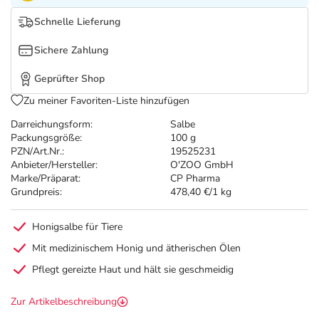
Refluthin, Lasea & Carmenthin Deals
Sport & Fitness
Täglich gut versorgt
Schnelle Lieferung
Salus Deals
Tierapotheke
Sichere Zahlung
Geprüfter Shop
Vitamine & Mineralstoffe
Zu meiner Favoriten-Liste hinzufügen
Darreichungsform:
Salbe
Marken
Packungsgröße:
100 g
PZN/Art.Nr.:
19525231
Anbieter/Hersteller:
O'ZOO GmbH
Marke/Präparat:
CP Pharma
Grundpreis:
478,40 €/1 kg
Honigsalbe für Tiere
Mit medizinischem Honig und ätherischen Ölen
Pflegt gereizte Haut und hält sie geschmeidig
Zur Artikelbeschreibung