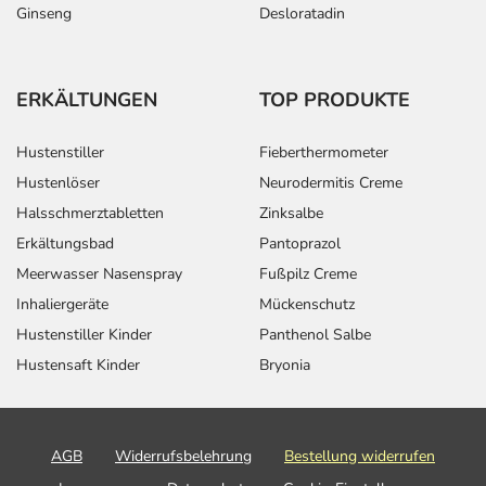
Laktase Tabletten
Loratadin
Ginseng
Desloratadin
ERKÄLTUNGEN
TOP PRODUKTE
Hustenstiller
Fieberthermometer
Hustenlöser
Neurodermitis Creme
Halsschmerztabletten
Zinksalbe
Erkältungsbad
Pantoprazol
Meerwasser Nasenspray
Fußpilz Creme
Inhaliergeräte
Mückenschutz
Hustenstiller Kinder
Panthenol Salbe
Hustensaft Kinder
Bryonia
AGB
Widerrufsbelehrung
Bestellung widerrufen