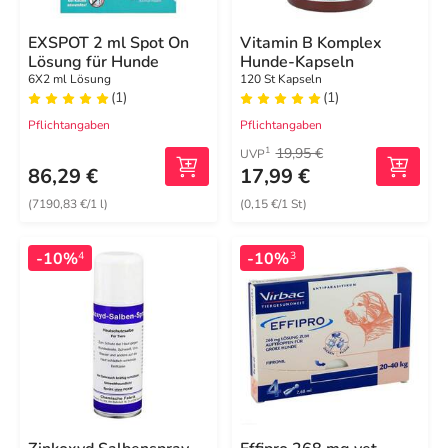
EXSPOT 2 ml Spot On
Vitamin B Komplex
Lösung für Hunde
Hunde-Kapseln
6X2 ml Lösung
120 St Kapseln
(1)
(1)
Pflichtangaben
Pflichtangaben
19,95 €
1
UVP
86,29 €
17,99 €
(7190,83 €/1 l)
(0,15 €/1 St)
-10%
-10%
4
3