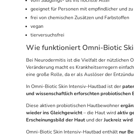
vom Säuglings- bis ins höchste Alter
geeignet für Personen mit empfindlicher und zu
frei von chemischen Zusätzen und Farbstoffen
vegan
tierversuchsfrei
Wie funktioniert Omni-Biotic Sk
Bei Neurodermitis ist die Vielfalt der nützliche
Veränderung macht es Krankheitserregern einfache
eine große Rolle, da er als Auslöser der Entzünd
In Omni-Biotic Skin Intensiv-Hautbad ist der
paten
und wissenschaftlich erforschten probiotischen
Diese aktiven probiotischen Hautbewohner
ergän
wieder ins Gleichgewicht
– die Haut wird
aktiv g
Erscheinungsbild der Haut
und der
Juckreiz wird 
Omni-Biotic Skin Intensiv-Hautbad enthält
nur Be