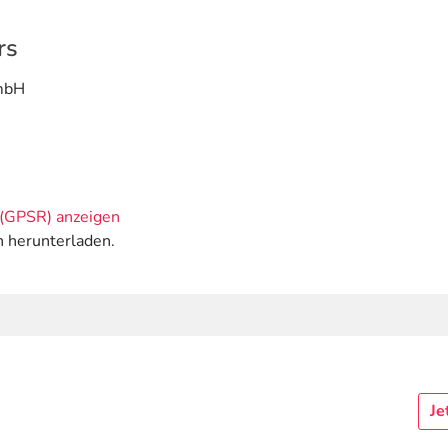
rs
mbH
(GPSR) anzeigen
n herunterladen.
Je