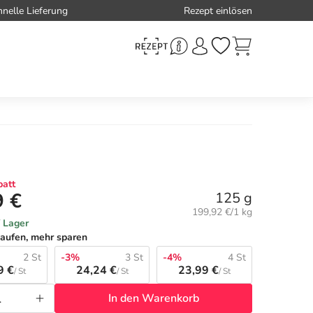
hnelle Lieferung
Rezept einlösen
att
9 €
125 g
Grundpreis:
199,92 €/1 kg
f Lager
aufen, mehr sparen
2 St
-3%
3 St
-4%
4 St
9 €
24,24 €
23,99 €
/ St
/ St
/ St
In den Warenkorb