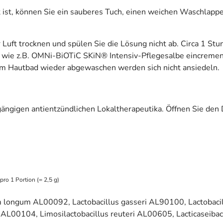
t ist, können Sie ein sauberes Tuch, einen weichen Waschlapp
r Luft trocknen und spülen Sie die Lösung nicht ab. Circa 1 S
e, wie z.B. OMNi-BiOTiC SKiN® Intensiv-Pflegesalbe eincreme
dem Hautbad wieder abgewaschen werden sich nicht ansiedeln.
ängigen antientzündlichen Lokaltherapeutika. Öffnen Sie den D
ro 1 Portion (= 2,5 g)
m longum AL00092, Lactobacillus gasseri AL90100, Lactobacil
m AL00104, Limosilactobacillus reuteri AL00605, Lacticaseib