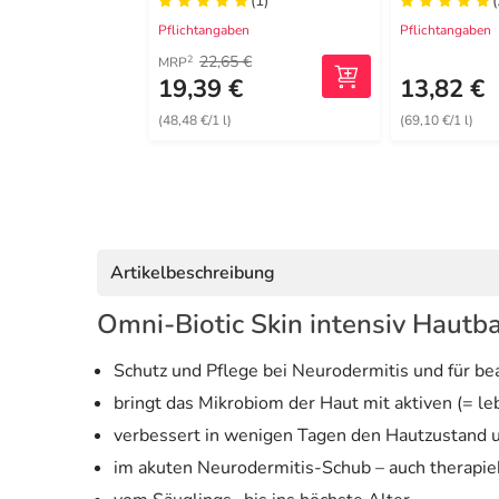
(1)
(
Pflichtangaben
Pflichtangaben
22,65 €
2
MRP
19,39 €
13,82 €
(48,48 €/1 l)
(69,10 €/1 l)
Artikelbeschreibung
Omni-Biotic Skin intensiv Hautb
Schutz und Pflege bei Neurodermitis und für b
bringt das Mikrobiom der Haut mit aktiven (= l
verbessert in wenigen Tagen den Hautzustand un
im akuten Neurodermitis-Schub – auch therapieb