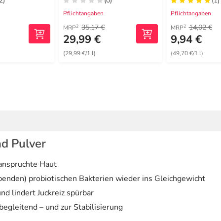
2)
(0)
(1)
Pflichtangaben
Pflichtangaben
35,17 €
14,02 €
2
2
MRP
MRP
29,99 €
9,94 €
(29,99 €/1 l)
(49,70 €/1 l)
ad Pulver
eanspruchte Haut
ebenden) probiotischen Bakterien wieder ins Gleichgewicht
d lindert Juckreiz spürbar
egleitend – und zur Stabilisierung