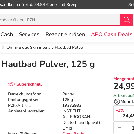
sandkostenfrei ab 34.99 € oder mit Rezept
Sc
 Cash
Services
Rezept einlösen
APO Cash Deals
Omni-Biotic Skin intensiv Hautbad Pulver
 Hautbad Pulver, 125 g
Mengenrab
24,9
Superschnell
Darreichungsform:
Pulver
Artikel au
Packungsgröße:
125 g
Mehr k
PZN/Art.Nr.:
19382932
-2%
Anbieter/Hersteller:
INSTITUT
24,4
ALLERGOSAN
Deutschland (privat)
GmbH
Marke/Präparat:
Omni Biotic