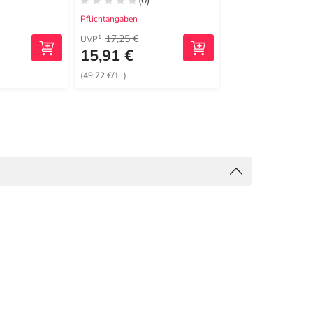
(0)
(3)
Pflichtangaben
Pflichtangaben
17,25 €
21,90 €
1
1
UVP
UVP
15,91 €
19,89 €
(49,72 €/1 l)
(49,73 €/1 l)