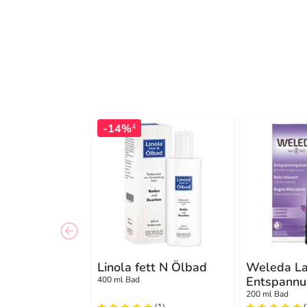
-14%
4
Linola fett N Ölbad
Weleda La
Entspann
400 ml Bad
200 ml Bad