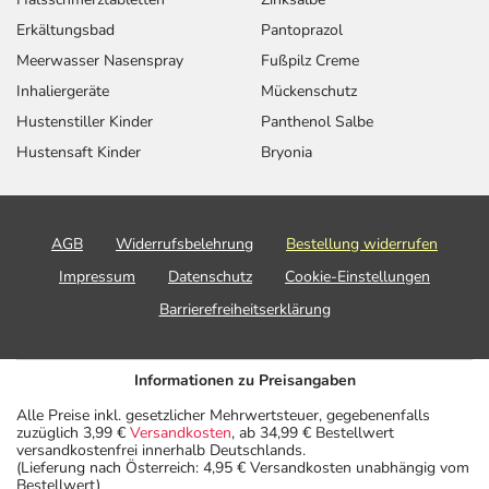
Erkältungsbad
Pantoprazol
Meerwasser Nasenspray
Fußpilz Creme
Inhaliergeräte
Mückenschutz
Hustenstiller Kinder
Panthenol Salbe
Hustensaft Kinder
Bryonia
AGB
Widerrufsbelehrung
Bestellung widerrufen
Impressum
Datenschutz
Cookie-Einstellungen
Barrierefreiheitserklärung
Informationen zu Preisangaben
Alle Preise inkl. gesetzlicher Mehrwertsteuer, gegebenenfalls
zuzüglich 3,99 €
Versandkosten
, ab 34,99 € Bestellwert
versandkostenfrei innerhalb Deutschlands.
(Lieferung nach Österreich: 4,95 € Versandkosten unabhängig vom
Bestellwert)