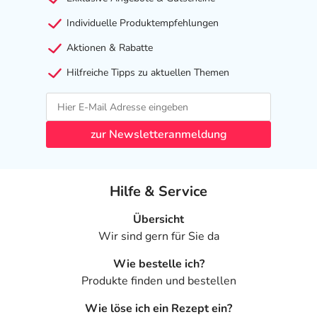
OCHROLEUCA EXTRACT, FRAGRANCE (PARFUM)
Individuelle Produktempfehlungen
Adresse des Anbieters/Herstellers
Aktionen & Rabatte
NAOS Deutschland GmbH
Hilfreiche Tipps zu aktuellen Themen
Mommsenstraße 6
80805 München
elektronische Adresse: www.bioderma.de
zur Newsletteranmeldung
Angaben gem. EU-Produktsicherheitsverordnung (GPSR)
anzeigen
Hilfe & Service
Übersicht
Wir sind gern für Sie da
Wie bestelle ich?
Produkte finden und bestellen
Wie löse ich ein Rezept ein?