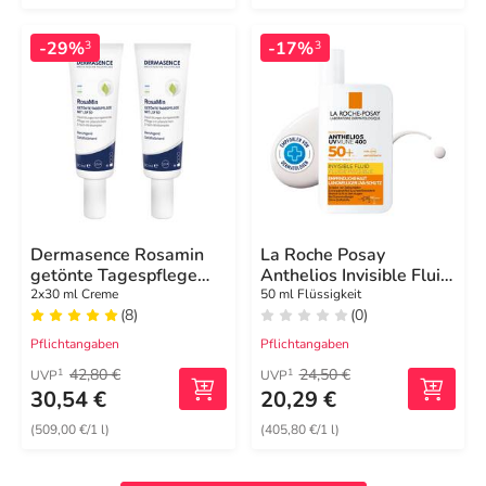
-29%
-17%
3
3
Dermasence Rosamin
La Roche Posay
getönte Tagespflege
Anthelios Invisible Fluid
mittel LSF 50 Creme
UVMune 400 LSF50+
2x30 ml Creme
50 ml Flüssigkeit
(8)
(0)
Pflichtangaben
Pflichtangaben
42,80 €
24,50 €
1
1
UVP
UVP
30,54 €
20,29 €
(509,00 €/1 l)
(405,80 €/1 l)