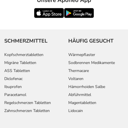
Unsere Aponeo App
SCHMERZMITTEL
HÄUFIG GESUCHT
Kopfschmerztabletten
Wärmepflaster
Migräne Tabletten
Sodbrennen Medikamente
ASS Tabletten
Thermacare
Diclofenac
Voltaren
Ibuprofen
Hämorrhoiden Salbe
Paracetamol
Abführmittel
Regelschmerzen Tabletten
Magentabletten
Zahnschmerzen Tabletten
Lidocain