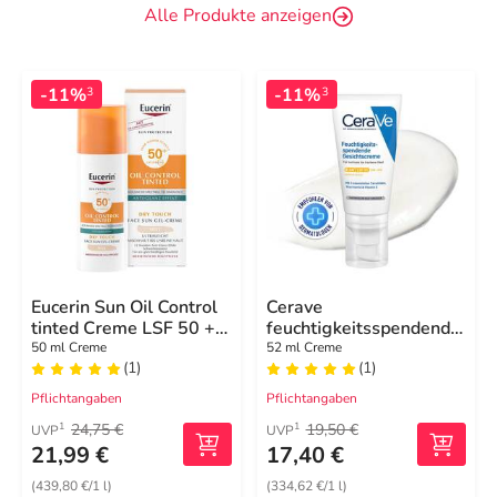
Alle Produkte anzeigen
-11%
-11%
3
3
Eucerin Sun Oil Control
Cerave
tinted Creme LSF 50 +
feuchtigkeitsspendende
hell
Gesichtscreme SPF 50
50 ml Creme
52 ml Creme
(1)
(1)
Pflichtangaben
Pflichtangaben
24,75 €
19,50 €
1
1
UVP
UVP
21,99 €
17,40 €
(439,80 €/1 l)
(334,62 €/1 l)