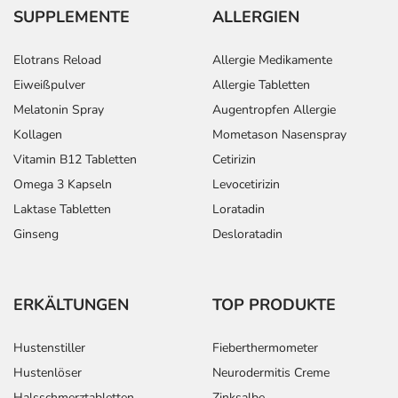
SUPPLEMENTE
ALLERGIEN
Elotrans Reload
Allergie Medikamente
Eiweißpulver
Allergie Tabletten
Melatonin Spray
Augentropfen Allergie
Kollagen
Mometason Nasenspray
Vitamin B12 Tabletten
Cetirizin
Omega 3 Kapseln
Levocetirizin
Laktase Tabletten
Loratadin
Ginseng
Desloratadin
ERKÄLTUNGEN
TOP PRODUKTE
Hustenstiller
Fieberthermometer
Hustenlöser
Neurodermitis Creme
Halsschmerztabletten
Zinksalbe