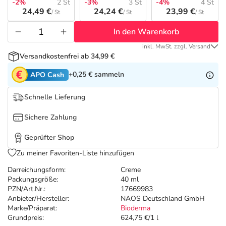
Refluthin, Lasea & Carmenthin Deals
Sport & Fitness
Täglich gut versorgt
-2%
2 St
-3%
3 St
-4%
4 St
24,49 €
24,24 €
23,99 €
/ St
/ St
/ St
Salus Deals
Tierapotheke
In den Warenkorb
inkl. MwSt. zzgl. Versand
Versandkostenfrei ab 34,99 €
Vitamine & Mineralstoffe
+0,25 €
sammeln
APO Cash
Marken
Schnelle Lieferung
Sichere Zahlung
Geprüfter Shop
Zu meiner Favoriten-Liste hinzufügen
Darreichungsform:
Creme
Packungsgröße:
40 ml
PZN/Art.Nr.:
17669983
Anbieter/Hersteller:
NAOS Deutschland GmbH
Marke/Präparat:
Bioderma
Grundpreis:
624,75 €/1 l