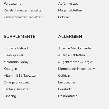
Paracetamol
Abführmittel
Regelschmerzen Tabletten
Magentabletten
Zahnschmerzen Tabletten
Lidocain
SUPPLEMENTE
ALLERGIEN
Elotrans Reload
Allergie Medikamente
Eiweißpulver
Allergie Tabletten
Melatonin Spray
Augentropfen Allergie
Kollagen
Mometason Nasenspray
Vitamin B12 Tabletten
Cetirizin
Omega 3 Kapseln
Levocetirizin
Laktase Tabletten
Loratadin
Ginseng
Desloratadin