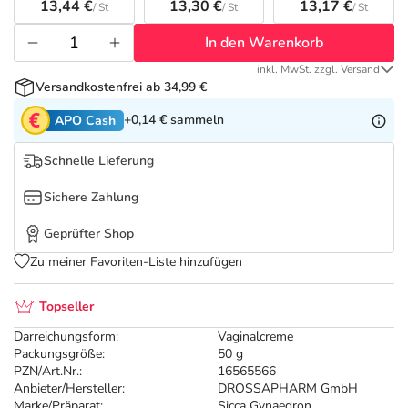
Refluthin, Lasea & Carmenthin Deals
Sport & Fitness
Täglich gut versorgt
13,44 €
13,30 €
13,17 €
/ St
/ St
/ St
In den Warenkorb
Salus Deals
Tierapotheke
inkl. MwSt. zzgl. Versand
Versandkostenfrei ab 34,99 €
Vitamine & Mineralstoffe
+0,14 €
sammeln
APO Cash
Marken
Schnelle Lieferung
Sichere Zahlung
Geprüfter Shop
Zu meiner Favoriten-Liste hinzufügen
Topseller
Darreichungsform:
Vaginalcreme
Packungsgröße:
50 g
PZN/Art.Nr.:
16565566
Anbieter/Hersteller:
DROSSAPHARM GmbH
Marke/Präparat:
Sicca Gynaedron