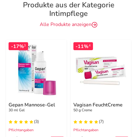
Produkte aus der Kategorie
Intimpflege
Alle Produkte anzeigen
-17%
-11%
3
4
Gepan Mannose-Gel
Vagisan FeuchtCreme
30 ml Gel
50 g Creme
(3)
(7)
Pflichtangaben
Pflichtangaben