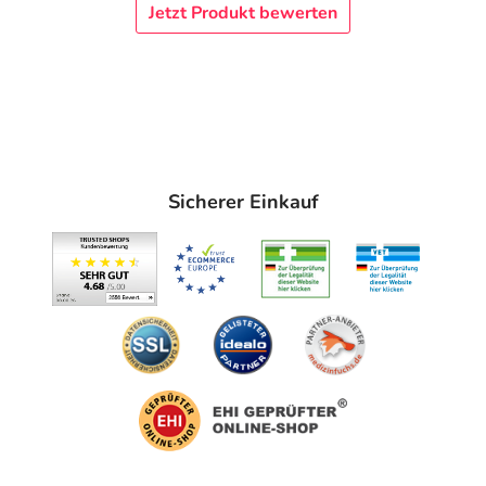
Jetzt Produkt bewerten
pH-Wert-Einstellung
Adresse des Anbieters/Herstellers
DROSSAPHARM GmbH
Wallbrunnstraße 24
79539 Lörrach
elektronische Adresse: https://drossapharm.ch/ |
Sicherer Einkauf
info@drossapharm.de
Angaben gem. EU-Produktsicherheitsverordnung (GPSR)
anzeigen
Das
PDF des Beipackzettels
können Sie sich oben
herunterladen.