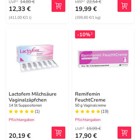
14,80 €
22,54 €
1
2
UVP
MRP
12,33 €
19,99 €
(411,00 €/1 l)
(399,80 €/1 kg)
-10%
3
Lactofem Milchsäure
Remifemin
Vaginalzäpfchen
FeuchtCreme
14 St Suppositorien
50 g Vaginalcreme
(1)
(19)
Pflichtangaben
Pflichtangaben
19,99 €
1
UVP
20,19 €
17,90 €