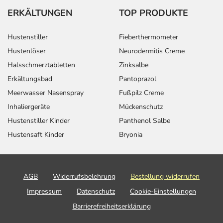
ERKÄLTUNGEN
TOP PRODUKTE
Hustenstiller
Fieberthermometer
Hustenlöser
Neurodermitis Creme
Halsschmerztabletten
Zinksalbe
Erkältungsbad
Pantoprazol
Meerwasser Nasenspray
Fußpilz Creme
Inhaliergeräte
Mückenschutz
Hustenstiller Kinder
Panthenol Salbe
Hustensaft Kinder
Bryonia
AGB
Widerrufsbelehrung
Bestellung widerrufen
Impressum
Datenschutz
Cookie-Einstellungen
Barrierefreiheitserklärung