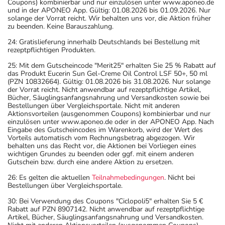
Coupons) kombinierbar und nur einzulösen unter www.aponeo.de
und in der APONEO App. Gültig: 01.08.2026 bis 01.09.2026. Nur
solange der Vorrat reicht. Wir behalten uns vor, die Aktion früher
zu beenden. Keine Barauszahlung.
24: Gratislieferung innerhalb Deutschlands bei Bestellung mit
rezeptpflichtigen Produkten.
25: Mit dem Gutscheincode "Merit25" erhalten Sie 25 % Rabatt auf
das Produkt Eucerin Sun Gel-Creme Oil Control LSF 50+, 50 ml
(PZN 10832664). Gültig: 01.08.2026 bis 31.08.2026. Nur solange
der Vorrat reicht. Nicht anwendbar auf rezeptpflichtige Artikel,
Bücher, Säuglingsanfangsnahrung und Versandkosten sowie bei
Bestellungen über Vergleichsportale. Nicht mit anderen
Aktionsvorteilen (ausgenommen Coupons) kombinierbar und nur
einzulösen unter www.aponeo.de oder in der APONEO App. Nach
Eingabe des Gutscheincodes im Warenkorb, wird der Wert des
Vorteils automatisch vom Rechnungsbetrag abgezogen. Wir
behalten uns das Recht vor, die Aktionen bei Vorliegen eines
wichtigen Grundes zu beenden oder ggf. mit einem anderen
Gutschein bzw. durch eine andere Aktion zu ersetzen.
26: Es gelten die aktuellen
Teilnahmebedingungen
. Nicht bei
Bestellungen über Vergleichsportale.
30: Bei Verwendung des Coupons "Ciclopoli5" erhalten Sie 5 €
Rabatt auf PZN 8907142. Nicht anwendbar auf rezeptpflichtige
Artikel, Bücher, Säuglingsanfangsnahrung und Versandkosten.