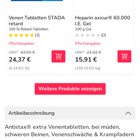
Venen Tabletten STADA
Heparin axicur® 60.000
retard
I.E. Gel
100 St Retard-Tabletten
100 g Gel
(3)
(0)
Pflichtangaben
Pflichtangaben
43,91 €
21,92 €
2
2
MRP
MRP
24,37 €
15,91 €
(0,24 €/1 St)
(159,10 €/1 kg)
Weitere Produkte anzeigen
Artikelbeschreibung
Antistax® extra Venentabletten, bei müden,
schweren Beinen, Venenschwäche & Krampfadern