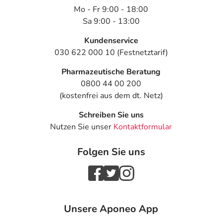
Mo - Fr 9:00 - 18:00
Weinrebenblättern (4 - 6:1), Auszugsmittel: Wasser
Sa 9:00 - 13:00
Sonstige Bestandteile: hochdisperses Siliciumdioxid,
Kundenservice
Magnesiumstearat, Talkum, Titandioxid, Eisen(III)-oxid,
030 622 000 10 (Festnetztarif)
mikrokristalline Cellulose, Crospovidon, Croscarmellose-
Natrium, Calciumhydrogenphosphat, Hypromellose,
Pharmazeutische Beratung
Glyceroltristearat
0800 44 00 200
(kostenfrei aus dem dt. Netz)
Adresse des Anbieters/Herstellers
Schreiben Sie uns
STADA Consumer Health Deutschland GmbH
Nutzen Sie unser
Kontaktformular
Stadastr. 2-18
61118 Bad Vilbel
Folgen Sie uns
Das
PDF des Beipackzettels
können Sie sich oben
herunterladen.
Unsere Aponeo App