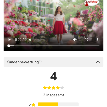
Kümmern Sie sich rechtzeitig um Ihr Venenleiden!
Ist die Venenerkrankung erst da, kann sie sich
verschlimmern – solange sie unbehandelt bleibt. Daher
ist es wichtig, bereits bei den ersten Anzeichen einer
Venenschwäche einzuschreiten.
Tipps während der Behandlung:
Bewegen Sie sich viel und aktivieren Sie so Ihre
Muskelpumpen.
Bei Übergewicht ist Gewichtsverlust dringend
10
Kundenbewertung
empfehlenswert, da sonst der Druck auf die Venen zu
stark wird.
4
Tragen Sie Schuhe mit niedrigerem Absatz und einer
flexiblen Schuhsohle.
Bauen Sie Sport, Yoga, Pilates oder spezielle Venen-
2 insgesamt
Übungen in Ihren Alltag ein.
Wenden Sie Antistax® Extra Venentabletten wie
5