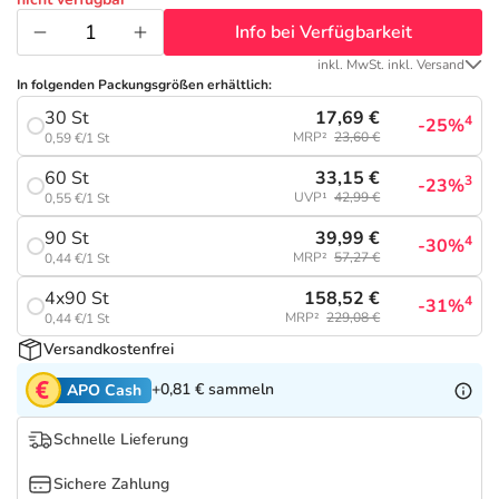
Refluthin, Lasea & Carmenthin Deals
Sport & Fitness
Täglich gut versorgt
Info bei Verfügbarkeit
Salus Deals
Tierapotheke
inkl. MwSt. inkl. Versand
In folgenden Packungsgrößen erhältlich:
17,69 €
30 St
4
-25%
Vitamine & Mineralstoffe
MRP²
23,60 €
0,59 €/1 St
33,15 €
60 St
3
-23%
Marken
UVP¹
42,99 €
0,55 €/1 St
39,99 €
90 St
4
-30%
MRP²
57,27 €
0,44 €/1 St
158,52 €
4x90 St
4
-31%
MRP²
229,08 €
0,44 €/1 St
Versandkostenfrei
+0,81 €
sammeln
APO Cash
Schnelle Lieferung
Sichere Zahlung