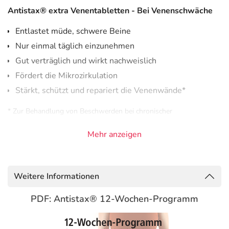
Antistax® extra Venentabletten - Bei Venenschwäche
Entlastet müde, schwere Beine
Nur einmal täglich einzunehmen
Gut verträglich und wirkt nachweislich
Fördert die Mikrozirkulation
Stärkt, schützt und repariert die Venenwände*
* Zur Behandlung von Beschwerden bei chronischer
Veneninsuffizienz
Mehr anzeigen
Antistax® extra Venentabletten, entlastet müde,
schwere Beine, bei Venenschwäche & Krampfadern.
Antistax® extra Venentabletten bei schweren und
Weitere Informationen
geschwollenen Beinen
PDF: Antistax® 12-Wochen-Programm
Müde, schwere Beine? Geschwollene Füße, Kribbeln oder
Krampfadern? Antistax® extra Venentabletten helfen mit