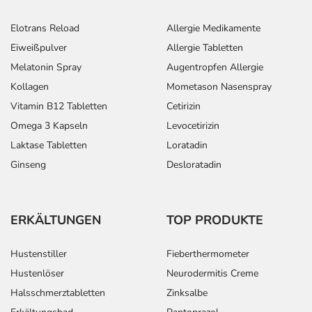
Elotrans Reload
Allergie Medikamente
Eiweißpulver
Allergie Tabletten
Melatonin Spray
Augentropfen Allergie
Kollagen
Mometason Nasenspray
Vitamin B12 Tabletten
Cetirizin
Omega 3 Kapseln
Levocetirizin
Laktase Tabletten
Loratadin
Ginseng
Desloratadin
ERKÄLTUNGEN
TOP PRODUKTE
Hustenstiller
Fieberthermometer
Hustenlöser
Neurodermitis Creme
Halsschmerztabletten
Zinksalbe