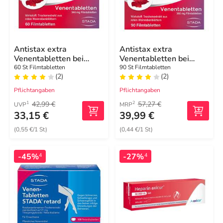
Antistax extra
Antistax extra
Venentabletten bei
Venentabletten bei
Krampfadern
Krampfadern
60 St Filmtabletten
90 St Filmtabletten
(2)
(2)
Pflichtangaben
Pflichtangaben
42,99 €
57,27 €
1
2
UVP
MRP
33,15 €
39,99 €
(0,55 €/1 St)
(0,44 €/1 St)
-45%
-27%
4
4