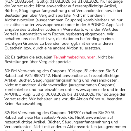
(PZN 10832664). Gültig: 01.08.2026 bis 31.08.2026. Nur solange
der Vorrat reicht. Nicht anwendbar auf rezeptpflichtige Artikel,
Bücher, Säuglingsanfangsnahrung und Versandkosten sowie bei
Bestellungen über Vergleichsportale. Nicht mit anderen
Aktionsvorteilen (ausgenommen Coupons) kombinierbar und nur
einzulösen unter www.aponeo.de oder in der APONEO App. Nach
Eingabe des Gutscheincodes im Warenkorb, wird der Wert des
Vorteils automatisch vom Rechnungsbetrag abgezogen. Wir
behalten uns das Recht vor, die Aktionen bei Vorliegen eines
wichtigen Grundes zu beenden oder ggf. mit einem anderen
Gutschein bzw. durch eine andere Aktion zu ersetzen.
26: Es gelten die aktuellen
Teilnahmebedingungen
. Nicht bei
Bestellungen über Vergleichsportale.
30: Bei Verwendung des Coupons "Ciclopoli5" erhalten Sie 5 €
Rabatt auf PZN 8907142. Nicht anwendbar auf rezeptpflichtige
Artikel, Bücher, Säuglingsanfangsnahrung und Versandkosten.
Nicht mit anderen Aktionsvorteilen (ausgenommen Coupons)
kombinierbar und nur einzulösen unter www.aponeo.de und in der
APONEO App. Gültig: 06.08.2026 bis 31.08.2026. Nur solange der
Vorrat reicht. Wir behalten uns vor, die Aktion früher zu beenden.
Keine Barauszahlung.
32: Bei Verwendung des Coupons "HP20" erhalten Sie 20 %
Rabatt auf viele Hansaplast-Produkte. Nicht anwendbar auf
rezeptpflichtige Artikel, Bücher, Säuglingsanfangsnahrung und
Versandkosten. Nicht mit anderen Aktionsvorteilen (ausgenommen