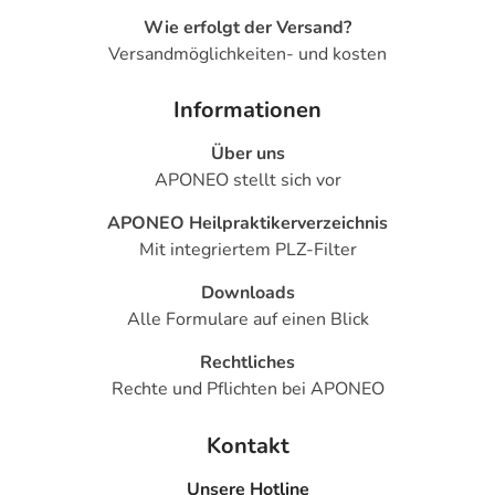
Wie erfolgt der Versand?
Hinweise
Versandmöglichkeiten- und kosten
Antistax® extra Venentabletten dürfen nicht
eingenommen werden, wenn Sie überempfindlich
Informationen
(allergisch) gegen rote Weinrebenblätter oder einen der
Über uns
sonstigen Bestandteile dieses Arzneimittels sind.
APONEO stellt sich vor
Die Anwendung bei Kindern und Jugendlichen unter 18
APONEO Heilpraktikerverzeichnis
Jahren wird nicht empfohlen, da entsprechende Daten zu
Mit integriertem PLZ-Filter
dieser Altersgruppe fehlen.
Downloads
Bitte verwenden Sie dieses Arzneimittel nicht mehr nach
Alle Formulare auf einen Blick
dem auf der Packung oder der Umverpackung
angegebenen Verfallsdatum. Das Verfallsdatum bezieht
Rechtliches
sich auf den letzten Tag des angegebenen Monats.
Rechte und Pflichten bei APONEO
Inhaltsstoffe
Kontakt
Wirkstoff
Unsere Hotline
1 Filmtablette enthält: 360 mg Trockenextrakt aus roten