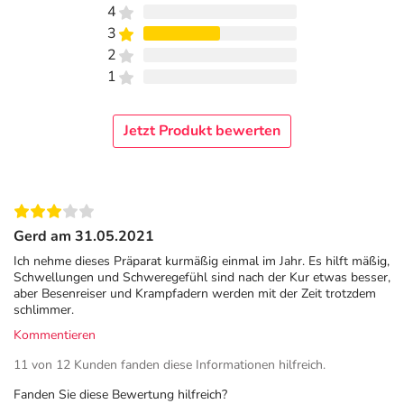
empfohlen an.
4
Tragen Sie verordnete Kompressionsstrümpfe
3
konsequent.
2
1
Was hilft:
Sind die Beine schwer und geschwollen? Dann
hoch damit! Oder gehen Sie spazieren. Handeln Sie stets
nach unserer empfohlenen Formel „LLSS“: Lieber Laufen
Jetzt Produkt bewerten
und Liegen als Stehen und Sitzen. Wer viel sitzt oder
ausschließlich steht, verhindert, dass das verbrauchte
Blut aus dem Bein wieder zurück zum Herzen wandert.
Dadurch erhöht sich der Druck auf die Venenwand und die
Gerd am 31.05.2021
Venen entzünden sich.
Ich nehme dieses Präparat kurmäßig einmal im Jahr. Es hilft mäßig,
Häufige Fragen & Antworten
Schwellungen und Schweregefühl sind nach der Kur etwas besser,
aber Besenreiser und Krampfadern werden mit der Zeit trotzdem
Für wen eignen sich die Venentabletten?
schlimmer.
Antistax® extra Venentabletten werden bei Erwachsenen
Kommentieren
zur Behandlung von Beschwerden bei Erkrankungen der
11 von 12 Kunden fanden diese Informationen hilfreich.
Beinvenen angewendet.
Fanden Sie diese Bewertung hilfreich?