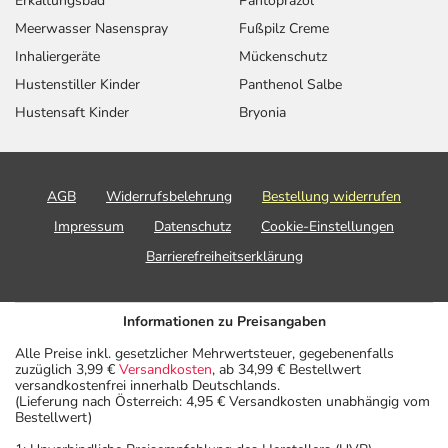
Erkältungsbad
Pantoprazol
Meerwasser Nasenspray
Fußpilz Creme
Inhaliergeräte
Mückenschutz
Hustenstiller Kinder
Panthenol Salbe
Hustensaft Kinder
Bryonia
AGB
Widerrufsbelehrung
Bestellung widerrufen
Impressum
Datenschutz
Cookie-Einstellungen
Barrierefreiheitserklärung
Informationen zu Preisangaben
Alle Preise inkl. gesetzlicher Mehrwertsteuer, gegebenenfalls
zuzüglich 3,99 €
Versandkosten
, ab 34,99 € Bestellwert
versandkostenfrei innerhalb Deutschlands.
(Lieferung nach Österreich: 4,95 € Versandkosten unabhängig vom
Bestellwert)