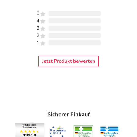
Verneblermembranabdeckung
Medikamentenbehälter
5
Mundstück
4
3
Kindermaske (SEBS)
2
Herstellergarantie: 1 Jahr
1
Adresse des Anbieters/Herstellers
Jetzt Produkt bewerten
HERMES Arzneimittel GmbH
Georg-Kalb-Str. 5-8
82049 Pullach im Isartal
elektronische Adresse: vertrieb@hermes-
arzneimittel.com
Angaben gem. EU-Produktsicherheitsverordnung (GPSR)
Sicherer Einkauf
anzeigen