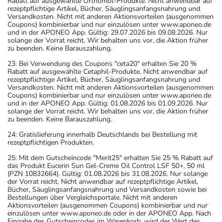
Rabatt auf ausgewählte Orthomol-Produkte. Nicht anwendbar auf
rezeptpflichtige Artikel, Bücher, Säuglingsanfangsnahrung und
Versandkosten. Nicht mit anderen Aktionsvorteilen (ausgenommen
Coupons) kombinierbar und nur einzulösen unter www.aponeo.de
und in der APONEO App. Gültig: 29.07.2026 bis 09.08.2026. Nur
solange der Vorrat reicht. Wir behalten uns vor, die Aktion früher
zu beenden. Keine Barauszahlung.
23: Bei Verwendung des Coupons "ceta20" erhalten Sie 20 %
Rabatt auf ausgewählte Cetaphil-Produkte. Nicht anwendbar auf
rezeptpflichtige Artikel, Bücher, Säuglingsanfangsnahrung und
Versandkosten. Nicht mit anderen Aktionsvorteilen (ausgenommen
Coupons) kombinierbar und nur einzulösen unter www.aponeo.de
und in der APONEO App. Gültig: 01.08.2026 bis 01.09.2026. Nur
solange der Vorrat reicht. Wir behalten uns vor, die Aktion früher
zu beenden. Keine Barauszahlung.
24: Gratislieferung innerhalb Deutschlands bei Bestellung mit
rezeptpflichtigen Produkten.
25: Mit dem Gutscheincode "Merit25" erhalten Sie 25 % Rabatt auf
das Produkt Eucerin Sun Gel-Creme Oil Control LSF 50+, 50 ml
(PZN 10832664). Gültig: 01.08.2026 bis 31.08.2026. Nur solange
der Vorrat reicht. Nicht anwendbar auf rezeptpflichtige Artikel,
Bücher, Säuglingsanfangsnahrung und Versandkosten sowie bei
Bestellungen über Vergleichsportale. Nicht mit anderen
Aktionsvorteilen (ausgenommen Coupons) kombinierbar und nur
einzulösen unter www.aponeo.de oder in der APONEO App. Nach
Eingabe des Gutscheincodes im Warenkorb, wird der Wert des