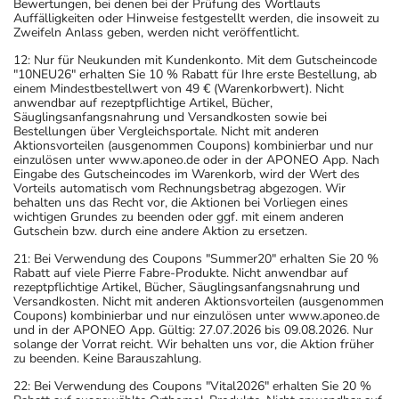
Bewertungen, bei denen bei der Prüfung des Wortlauts
Auffälligkeiten oder Hinweise festgestellt werden, die insoweit zu
Zweifeln Anlass geben, werden nicht veröffentlicht.
12: Nur für Neukunden mit Kundenkonto. Mit dem Gutscheincode
"10NEU26" erhalten Sie 10 % Rabatt für Ihre erste Bestellung, ab
einem Mindestbestellwert von 49 € (Warenkorbwert). Nicht
anwendbar auf rezeptpflichtige Artikel, Bücher,
Säuglingsanfangsnahrung und Versandkosten sowie bei
Bestellungen über Vergleichsportale. Nicht mit anderen
Aktionsvorteilen (ausgenommen Coupons) kombinierbar und nur
einzulösen unter www.aponeo.de oder in der APONEO App. Nach
Eingabe des Gutscheincodes im Warenkorb, wird der Wert des
Vorteils automatisch vom Rechnungsbetrag abgezogen. Wir
behalten uns das Recht vor, die Aktionen bei Vorliegen eines
wichtigen Grundes zu beenden oder ggf. mit einem anderen
Gutschein bzw. durch eine andere Aktion zu ersetzen.
21: Bei Verwendung des Coupons "Summer20" erhalten Sie 20 %
Rabatt auf viele Pierre Fabre-Produkte. Nicht anwendbar auf
rezeptpflichtige Artikel, Bücher, Säuglingsanfangsnahrung und
Versandkosten. Nicht mit anderen Aktionsvorteilen (ausgenommen
Coupons) kombinierbar und nur einzulösen unter www.aponeo.de
und in der APONEO App. Gültig: 27.07.2026 bis 09.08.2026. Nur
solange der Vorrat reicht. Wir behalten uns vor, die Aktion früher
zu beenden. Keine Barauszahlung.
22: Bei Verwendung des Coupons "Vital2026" erhalten Sie 20 %