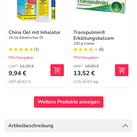
China Oel mit Inhalator
Transpulmin®
Erkältungsbalsam
25 ml Ätherisches Öl
100 g Creme
(1)
(6)
Pflichtangaben
Pflichtangaben
11,25 €
18,80 €
1
2
UVP
MRP
9,94 €
13,52 €
(397,60 €/1 l)
(135,20 €/1 kg)
Weitere Produkte anzeigen
Artikelbeschreibung