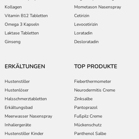
Kollagen
Mometason Nasenspray
Vitamin B12 Tabletten
Cetirizin
Omega 3 Kapseln
Levocetirizin
Laktase Tabletten
Loratadin
Ginseng
Desloratadin
ERKÄLTUNGEN
TOP PRODUKTE
Hustenstiller
Fieberthermometer
Hustenlöser
Neurodermitis Creme
Halsschmerztabletten
Zinksalbe
Erkältungsbad
Pantoprazol
Meerwasser Nasenspray
Fußpilz Creme
Inhaliergeräte
Mückenschutz
Hustenstiller Kinder
Panthenol Salbe