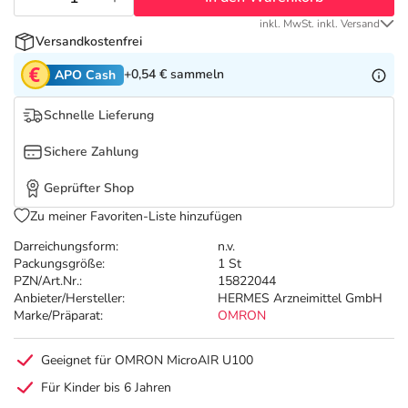
Refluthin, Lasea & Carmenthin Deals
Sport & Fitness
Täglich gut versorgt
inkl. MwSt. inkl. Versand
Versandkostenfrei
Salus Deals
Tierapotheke
+0,54 €
sammeln
APO Cash
Vitamine & Mineralstoffe
Schnelle Lieferung
Sichere Zahlung
Marken
Geprüfter Shop
Zu meiner Favoriten-Liste hinzufügen
Darreichungsform:
n.v.
Packungsgröße:
1 St
PZN/Art.Nr.:
15822044
Anbieter/Hersteller:
HERMES Arzneimittel GmbH
Marke/Präparat:
OMRON
Geeignet für OMRON MicroAIR U100
Für Kinder bis 6 Jahren