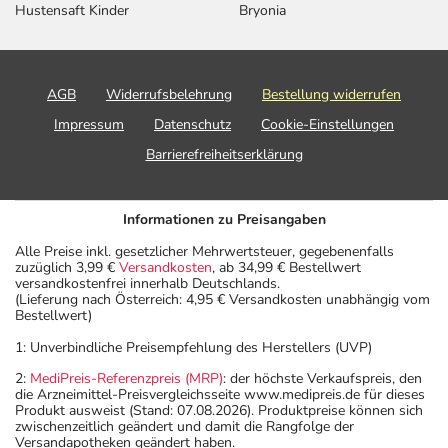
Hustensaft Kinder
Bryonia
AGB
Widerrufsbelehrung
Bestellung widerrufen
Impressum
Datenschutz
Cookie-Einstellungen
Barrierefreiheitserklärung
Informationen zu Preisangaben
Alle Preise inkl. gesetzlicher Mehrwertsteuer, gegebenenfalls
zuzüglich 3,99 €
Versandkosten
, ab 34,99 € Bestellwert
versandkostenfrei innerhalb Deutschlands.
(Lieferung nach Österreich: 4,95 € Versandkosten unabhängig vom
Bestellwert)
1: Unverbindliche Preisempfehlung des Herstellers (UVP)
2:
MediPreis-Referenzpreis (MRP)
: der höchste Verkaufspreis, den
die Arzneimittel-Preisvergleichsseite www.medipreis.de für dieses
Produkt ausweist (Stand: 07.08.2026). Produktpreise können sich
zwischenzeitlich geändert und damit die Rangfolge der
Versandapotheken geändert haben.