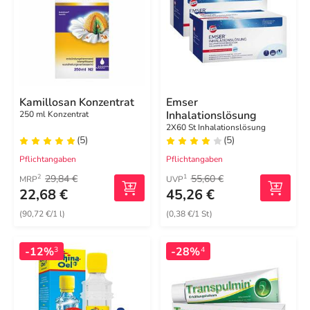
Kamillosan Konzentrat
Emser
Inhalationslösung
250 ml Konzentrat
2X60 St Inhalationslösung
(5)
(5)
Pflichtangaben
Pflichtangaben
29,84 €
55,60 €
2
1
MRP
UVP
22,68 €
45,26 €
(90,72 €/1 l)
(0,38 €/1 St)
-12%
-28%
3
4