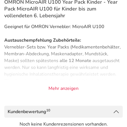
OMRON MicroAIR U100 Year Pack Kinder - Year
Pack MicroAIR U100 für Kinder bis zum
vollendeten 6. Lebensjahr
Geeignet für OMRON Vernebler: MicroAIR U100
Austauschempfehlung Zubehörteile:
Vernebler-Sets bzw. Year Packs (Medikamentenbehälter,
Membran-Abdeckung, Maskenadapter, Mundstück,
Maske) sollten spätestens
alle 12 Monate
ausgetauscht
werden. Nur so kann langfristig eine wirksame und
hygienische Inhalationstherapie gewährleistet werden.
Bitte beachten Sie die detaillierten Haltbarkeitshinweise
in der Gebrauchsinformation Ihres Gerätes.
Mehr anzeigen
Inhaltsstoffe
Lieferumfang:
10
Kundenbewertung
MicroAIR U100 Maskenadapter
Noch keine Kundenrezensionen vorhanden.