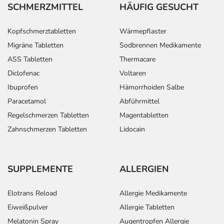
SCHMERZMITTEL
HÄUFIG GESUCHT
Kopfschmerztabletten
Wärmepflaster
Migräne Tabletten
Sodbrennen Medikamente
ASS Tabletten
Thermacare
Diclofenac
Voltaren
Ibuprofen
Hämorrhoiden Salbe
Paracetamol
Abführmittel
Regelschmerzen Tabletten
Magentabletten
Zahnschmerzen Tabletten
Lidocain
SUPPLEMENTE
ALLERGIEN
Elotrans Reload
Allergie Medikamente
Eiweißpulver
Allergie Tabletten
Melatonin Spray
Augentropfen Allergie