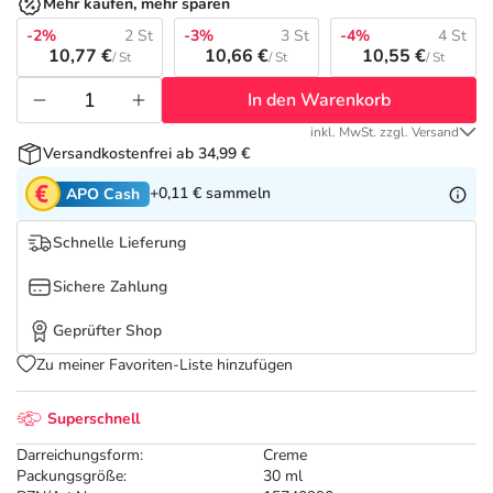
Refluthin, Lasea & Carmenthin Deals
Sport & Fitness
Täglich gut versorgt
Mehr kaufen, mehr sparen
-2%
2 St
-3%
3 St
-4%
4 St
10,77 €
10,66 €
10,55 €
/ St
/ St
/ St
Salus Deals
Tierapotheke
In den Warenkorb
Vitamine & Mineralstoffe
inkl. MwSt. zzgl. Versand
Versandkostenfrei ab 34,99 €
Marken
+0,11 €
sammeln
APO Cash
Schnelle Lieferung
Sichere Zahlung
Geprüfter Shop
Zu meiner Favoriten-Liste hinzufügen
Superschnell
Darreichungsform:
Creme
Packungsgröße:
30 ml