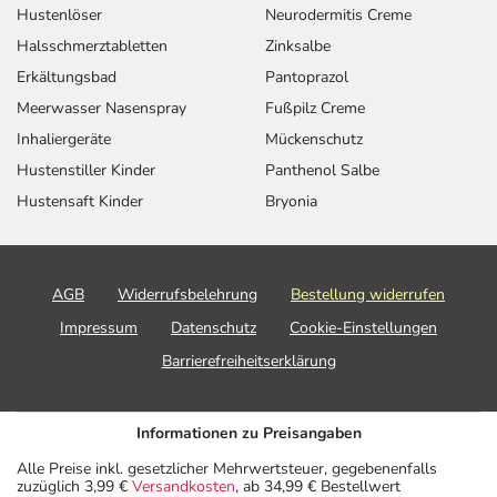
Hustenlöser
Neurodermitis Creme
Halsschmerztabletten
Zinksalbe
Erkältungsbad
Pantoprazol
Meerwasser Nasenspray
Fußpilz Creme
Inhaliergeräte
Mückenschutz
Hustenstiller Kinder
Panthenol Salbe
Hustensaft Kinder
Bryonia
AGB
Widerrufsbelehrung
Bestellung widerrufen
Impressum
Datenschutz
Cookie-Einstellungen
Barrierefreiheitserklärung
Informationen zu Preisangaben
Alle Preise inkl. gesetzlicher Mehrwertsteuer, gegebenenfalls
zuzüglich 3,99 €
Versandkosten
, ab 34,99 € Bestellwert