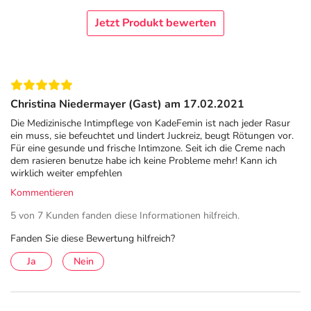
Anwendung
bei trockener zu Juckreiz und Rötung
Jetzt Produkt bewerten
neigender Haut,
sondern auch zur
Pflege nach der Rasur.
Dies macht sie zu einem vielseitigen Produkt
für die
alltägliche Intimpflege.
Hinweise zur Verträglichkeit:
Die KadeFemin
Christina Niedermayer (Gast) am 17.02.2021
Intimpflegecreme ist dermatologisch getestet.
Die Medizinische Intimpflege von KadeFemin ist nach jeder Rasur
Ursachen für Reizungen im Intimbereich
ein muss, sie befeuchtet und lindert Juckreiz, beugt Rötungen vor.
Für eine gesunde und frische Intimzone. Seit ich die Creme nach
Trockene, zu Juckreiz und Rötungen neigende Haut im
dem rasieren benutze habe ich keine Probleme mehr! Kann ich
wirklich weiter empfehlen
Intimbereich kann durch verschiedene Faktoren ausgelöst
Kommentieren
werden:
5 von 7 Kunden fanden diese Informationen hilfreich.
Hautirritationen:
Die Rasur im Intimbereich kann die Haut
reizen und zu Rötungen, eingewachsenen Haaren oder
Fanden Sie diese Bewertung hilfreich?
kleinen Schnittverletzungen führen. Rasiercremes oder
Ja
Nein
parfümierten Produkten können die Haut zusätzlich
irritieren.