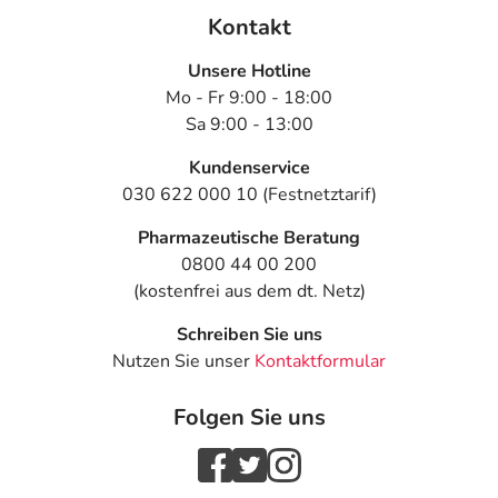
Ja, die Formel der Intimpflegecreme ist sanft formuliert
Kontakt
und auf den pH-Wert des Intimbereichs abgestimmt. Sie
Unsere Hotline
eignet sich daher für die meisten Hautempfindlichkeiten
Mo - Fr 9:00 - 18:00
und Hautbedürfnisse.
Sa 9:00 - 13:00
Kann die KadeFemin Intimpflegecreme während der
Kundenservice
Schwangerschaft verwendet werden?
030 622 000 10 (Festnetztarif)
KadeFemin Intimpflegecreme kann in der
Pharmazeutische Beratung
Schwangerschaft und Stillzeit angewendet werden. Bei
0800 44 00 200
Unsicherheiten empfehlen wir Ihnen, Ihren Gynäkologen
(kostenfrei aus dem dt. Netz)
oder Ihre Gynäkologin zu konsultieren.
Schreiben Sie uns
Was versteht man unter einer guten Intimhygiene?
Nutzen Sie unser
Kontaktformular
Eine gute Intimhygiene umfasst:
Folgen Sie uns
Regelmäßiges Waschen mit mildem, pH-neutralen
Reinigungsmitteln.
Vermeidung von Überreinigung, um die natürliche