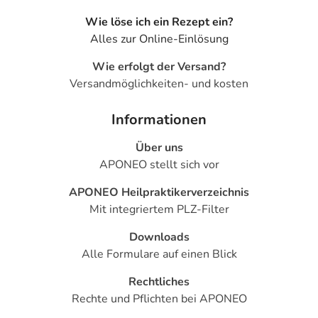
gereizt und empfindlich. Die Intimpflegecreme sollte
großzügig auf die rasierten Bereiche aufgetragen werden,
Wie löse ich ein Rezept ein?
um die Haut zu beruhigen. Eine einmalige tägliche
Alles zur Online-Einlösung
Anwendung ist ausreichend, kann bei Bedarf jedoch auch
Wie erfolgt der Versand?
mehrmals täglich erfolgen.
Versandmöglichkeiten- und kosten
Häufige Fragen & Antworten
Informationen
Wie oft sollte ich die KadeFemin Intimpflegecreme
verwenden?
Über uns
APONEO stellt sich vor
Eine einmalige tägliche Anwendung ist ausreichend, kann
bei Bedarf jedoch auch mehrmals täglich erfolgen. Bei
APONEO Heilpraktikerverzeichnis
anhaltenden oder sich verschlimmernden Beschwerden
Mit integriertem PLZ-Filter
wie Juckreiz oder Brennen ist es ratsam, einen Arzt oder
Downloads
eine Ärztin aufzusuchen, um eine genaue Diagnose und
Alle Formulare auf einen Blick
Behandlungsempfehlungen zu erhalten.
Rechtliches
Ist die KadeFemin Intimpflegecreme für empfindliche
Rechte und Pflichten bei APONEO
Haut geeignet?