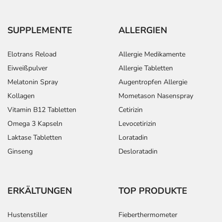
Distearate, Sodium hyaluronate, Zanthoxylum Alatum
Fruit Extract, Triticum Vulgare Germ Oil, Hydroxyphenyl
Propamidobenzoic Acid, Tocopheryl Acetate, Pentylene
SUPPLEMENTE
ALLERGIEN
Glycol, Butylene Glycol, Oleyl Alcohol, Isopropyl
Myristate, Disodium EDTA, BHT, Phenoxyethanol, Citric
Elotrans Reload
Allergie Medikamente
Acid.
Eiweißpulver
Allergie Tabletten
Adresse des Anbieters/Herstellers
Melatonin Spray
Augentropfen Allergie
Kollagen
Mometason Nasenspray
DR. KADE Pharmazeutische Fabrik GmbH
Vitamin B12 Tabletten
Cetirizin
Rigistr. 2
12277 Berlin
Omega 3 Kapseln
Levocetirizin
Laktase Tabletten
Loratadin
elektronische Adresse: www.kade.de
Ginseng
Desloratadin
Angaben gem. EU-Produktsicherheitsverordnung (GPSR)
anzeigen
Das
PDF des Beipackzettels
können Sie sich oben
ERKÄLTUNGEN
TOP PRODUKTE
herunterladen.
Hustenstiller
Fieberthermometer