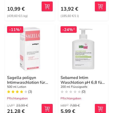
10,99 €
13,92 €
(439,60 €/1 kg)
(185,60 €/1 l)
-11%
-24%
3
4
Sagella poligyn
Sebamed Intim
Intimwaschlotion für
Waschlotion pH 6,8 für
Frauen 50 +
d.Frau ab 50
500 ml Lotion
200 ml Flüssigseife
(3)
(0)
Pflichtangaben
Pflichtangaben
23,99 €
7,88 €
1
2
UVP
MRP
21,28 €
5,99 €