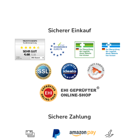
Trockenheit der Haut:
Ein Mangel an Feuchtigkeit im
Intimbereich kann zu trockener Haut führen, die anfälliger
für Rötungen und Juckreiz ist. Dies kann durch
verschiedene Faktoren wie Jahreszeiten,
Sicherer Einkauf
Hormonveränderungen, Einnahme von Anti-Baby-Pillen
oder den Gebrauch von ungeeigneten Pflegeprodukten
verursacht werden.
Empfindliche Haut:
Einige Personen haben generell
empfindlichere Haut, die besonders anfällig für
Hautreizungen im Intimbereich sein kann.
Tipps zur Intimhygiene
Regelmäßige Anwendung:
Tragen Sie die
Intimpflegecreme regelmäßig auf, insbesondere nach der
Reinigung und nach Bedarf im Laufe des Tages, um die
Sichere Zahlung
Haut kontinuierlich zu beruhigen und Feuchtigkeit zu
spenden.