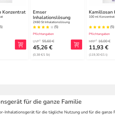
n Konzentrat
Emser
Kamillosan 
Inhalationslösung
at
100 ml Konzentrat
2X60 St Inhalationslösung
5)
(5)
(5)
Pflichtangaben
Pflichtangaben
55,60 €
16,00 €
1
2
UVP
MRP
45,26 €
11,93 €
(0,38 €/1 St)
(119,30 €/1 l)
sgerät für die ganze Familie
nhalationsgerät für die tägliche Nutzung und für die ganze F