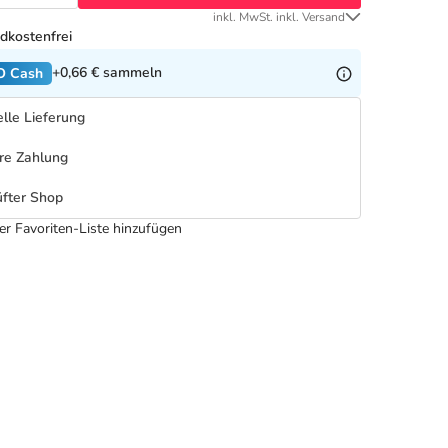
inkl. MwSt. inkl. Versand
dkostenfrei
+0,66 €
sammeln
O Cash
lle Lieferung
re Zahlung
fter Shop
er Favoriten-Liste hinzufügen