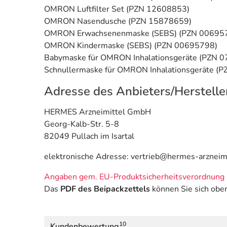
OMRON Luftfilter Set (PZN 12608853)
OMRON Nasendusche (PZN 15878659)
OMRON Erwachsenenmaske (SEBS) (PZN 00695
OMRON Kindermaske (SEBS) (PZN 00695798)
Babymaske für OMRON Inhalationsgeräte (PZN 
Schnullermaske für OMRON Inhalationsgeräte (
Adresse des Anbieters/Herstelle
HERMES Arzneimittel GmbH
Georg-Kalb-Str. 5-8
82049 Pullach im Isartal
elektronische Adresse: vertrieb@hermes-arzneim
Angaben gem. EU-Produktsicherheitsverordnung 
Das
PDF des Beipackzettels
können Sie sich obe
10
Kundenbewertung