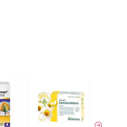
-6%
3