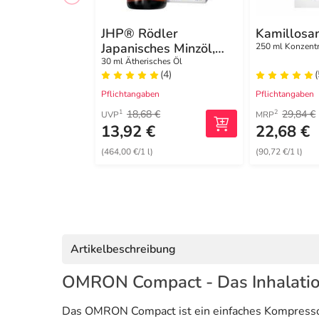
JHP® Rödler
Kamillosa
Japanisches Minzöl,
250 ml Konzentr
Ätherisches Öl
30 ml Ätherisches Öl
(4)
(
Pflichtangaben
Pflichtangaben
18,68 €
29,84 €
1
2
UVP
MRP
13,92 €
22,68 €
(464,00 €/1 l)
(90,72 €/1 l)
Artikelbeschreibung
OMRON Compact - Das Inhalation
Das OMRON Compact ist ein einfaches Kompressor-I