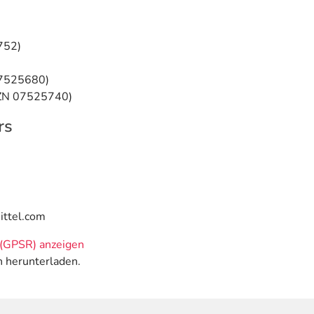
752)
07525680)
PZN 07525740)
rs
ittel.com
(GPSR) anzeigen
n herunterladen.