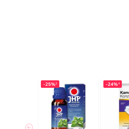
-25%
-24%
3
4