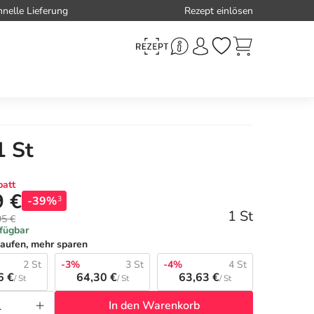
hnelle Lieferung
Rezept einlösen
1 St
att
9 €
-39%
3
1 St
95 €
rfügbar
aufen, mehr sparen
2 St
-3%
3 St
-4%
4 St
6 €
64,30 €
63,63 €
/ St
/ St
/ St
In den Warenkorb