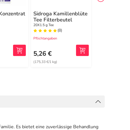
Konzentrat
Sidroga Kamillenblüte
China Oel mit
Tee Filterbeutel
Inhalatoren
20X1.5 g Tee
100 ml Ätherisches Ö
(8)
(1)
Pflichtangaben
Pflichtangaben
35,45 €
1
UVP
5,26 €
33,32 €
(175,33 €/1 kg)
(333,20 €/1 l)
amilie. Es bietet eine zuverlässige Behandlung