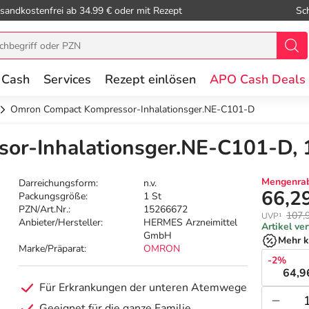
sandkostenfrei ab 34.99 € oder mit Rezept
Sc
 Cash
Services
Rezept einlösen
APO Cash Deals
Omron Compact Kompressor-Inhalationsger.NE-C101-D
r-Inhalationsger.NE-C101-D, 
Mengenrab
Darreichungsform:
n.v.
66,2
Packungsgröße:
1 St
PZN/Art.Nr.:
15266672
107,
UVP¹
Anbieter/Hersteller:
HERMES Arzneimittel
Artikel ve
GmbH
Mehr k
Marke/Präparat:
OMRON
-2%
64,9
Für Erkrankungen der unteren Atemwege
Geeignet für die ganze Familie