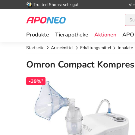
Trusted Shops: sehr gut
Ver
Produkte
Tierapotheke
Aktionen
APO
Startseite
Arzneimittel
Erkältungsmittel
Inhalate
Omron Compact Kompresso
-39%
3