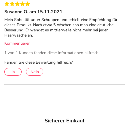
Schuppen habe?
Susanne O. am 15.11.2021
Die Terzolin® 2% Lösung ist eine medizinische Kur zur
Mein Sohn litt unter Schuppen und erhielt eine Empfehlung für
Behandlung von Schuppen, seborrhoischer Dermatitis
dieses Produkt. Nach etwa 5 Wochen sah man eine deutliche
und Pityriasis versicolor (Kleienpilzflechte) mit
Besserung. Er wendet es mittlerweile nicht mehr bei jeder
Haarwäsche an.
Schuppung und Juckreiz. Wenn diese Indikationen nicht
Kommentieren
die Ursache für die Symptome sind, sollte ein
Dermatologe aufgesucht werden.
1 von 1 Kunden fanden diese Informationen hilfreich.
Anwendung
Fanden Sie diese Bewertung hilfreich?
Ja
Nein
Eine kleine Menge der Terzolin® 2% Lösung auf das
nasse Haar geben, wie ein Shampoo anwenden und für 3
bis 5 Minuten einwirken lassen. Danach gründlich
ausspülen.
Für die Behandlung: Bei Schuppen und seborrhoischer
Dermatitis wenden Sie die Terzolin® 2% Lösung zweimal
pro Woche für 2 bis 4 Wochen an. Die Behandlung von
Sicherer Einkauf
Pityriasis versicolor dauert 1-5 Tage, in denen das