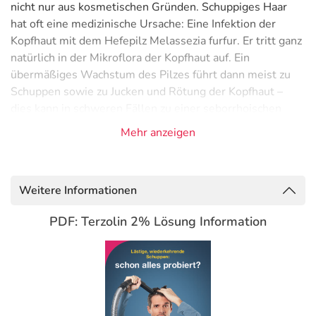
nicht nur aus kosmetischen Gründen. Schuppiges Haar
hat oft eine medizinische Ursache: Eine Infektion der
Kopfhaut mit dem Hefepilz Melassezia furfur. Er tritt ganz
natürlich in der Mikroflora der Kopfhaut auf. Ein
übermäßiges Wachstum des Pilzes führt dann meist zu
Schuppen sowie zu Jucken und Rötung der Kopfhaut –
dies kann in schweren Fällen zu einer seborrhoischen
Dermatitis führen.
Mehr anzeigen
Betroffene sind nicht allein.
Mehr als 50% der Bevölkerung ist von Schuppen
Weitere Informationen
betroffen. Männer sind oft stärker betroffen als Frauen, da
sie hormonell bedingt mehr Talg produzieren. Dies kann
PDF: Terzolin 2% Lösung Information
ein übermäßiges Wachstum des Hefepilzes fördern.
Terzolin® 2% Lösung gewährleistet eine medizinische
und effektive Behandlung von Schuppen
Es bekämpft die Ursache der Schuppen (Schuppenpilz
Malassezia furfur) und nicht nur die Symptome