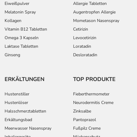
Eiweißpulver
Allergie Tabletten
Melatonin Spray
Augentropfen Allergie
Kollagen
Mometason Nasenspray
Vitamin B12 Tabletten
Cetirizin
Omega 3 Kapseln
Levocetirizin
Laktase Tabletten
Loratadin
Ginseng
Desloratadin
ERKÄLTUNGEN
TOP PRODUKTE
Hustenstiller
Fieberthermometer
Hustenlöser
Neurodermitis Creme
Halsschmerztabletten
Zinksalbe
Erkältungsbad
Pantoprazol
Meerwasser Nasenspray
Fußpilz Creme
Inhaliergeräte
Mückenschutz