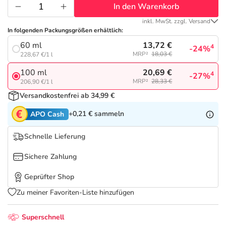
Refluthin, Lasea & Carmenthin Deals
Sport & Fitness
Täglich gut versorgt
In den Warenkorb
inkl. MwSt. zzgl. Versand
Salus Deals
Tierapotheke
In folgenden Packungsgrößen erhältlich:
13,72 €
60 ml
4
-24%
MRP²
18,03 €
228,67 €/1 l
Vitamine & Mineralstoffe
20,69 €
100 ml
4
-27%
MRP²
28,33 €
206,90 €/1 l
Marken
Versandkostenfrei ab 34,99 €
+0,21 €
sammeln
APO Cash
Schnelle Lieferung
Sichere Zahlung
Geprüfter Shop
Zu meiner Favoriten-Liste hinzufügen
Superschnell