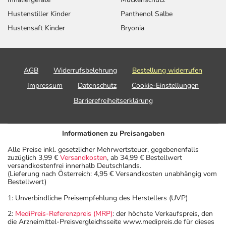
Hustenstiller Kinder
Panthenol Salbe
Hustensaft Kinder
Bryonia
AGB
Widerrufsbelehrung
Bestellung widerrufen
Impressum
Datenschutz
Cookie-Einstellungen
Barrierefreiheitserklärung
Informationen zu Preisangaben
Alle Preise inkl. gesetzlicher Mehrwertsteuer, gegebenenfalls
zuzüglich 3,99 €
Versandkosten
, ab 34,99 € Bestellwert
versandkostenfrei innerhalb Deutschlands.
(Lieferung nach Österreich: 4,95 € Versandkosten unabhängig vom
Bestellwert)
1: Unverbindliche Preisempfehlung des Herstellers (UVP)
2:
MediPreis-Referenzpreis (MRP)
: der höchste Verkaufspreis, den
die Arzneimittel-Preisvergleichsseite www.medipreis.de für dieses