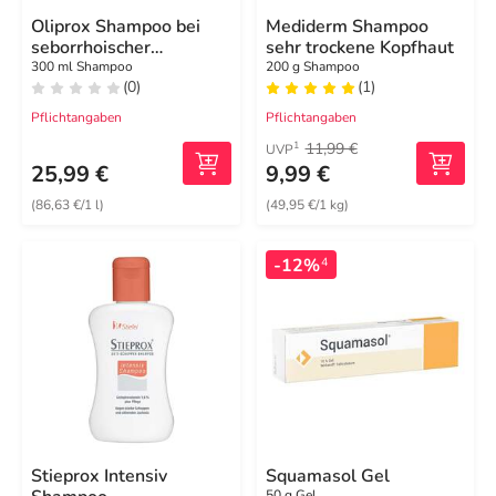
Oliprox Shampoo bei
Mediderm Shampoo
seborrhoischer
sehr trockene Kopfhaut
Dermatitis und
300 ml Shampoo
200 g Shampoo
(0)
(1)
Schuppen
Pflichtangaben
Pflichtangaben
11,99 €
1
UVP
25,99 €
9,99 €
(86,63 €/1 l)
(49,95 €/1 kg)
-12%
4
Stieprox Intensiv
Squamasol Gel
50 g Gel