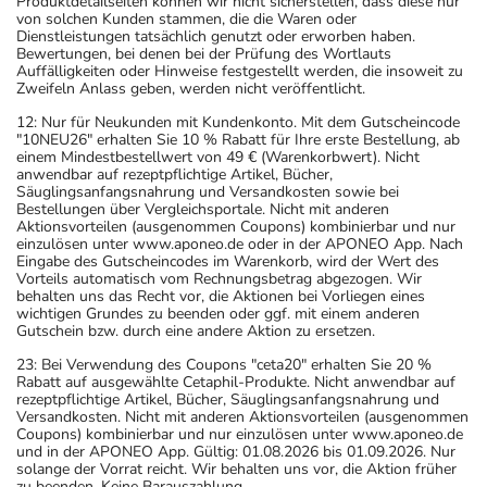
Produktdetailseiten können wir nicht sicherstellen, dass diese nur
von solchen Kunden stammen, die die Waren oder
Dienstleistungen tatsächlich genutzt oder erworben haben.
Bewertungen, bei denen bei der Prüfung des Wortlauts
Auffälligkeiten oder Hinweise festgestellt werden, die insoweit zu
Zweifeln Anlass geben, werden nicht veröffentlicht.
12: Nur für Neukunden mit Kundenkonto. Mit dem Gutscheincode
"10NEU26" erhalten Sie 10 % Rabatt für Ihre erste Bestellung, ab
einem Mindestbestellwert von 49 € (Warenkorbwert). Nicht
anwendbar auf rezeptpflichtige Artikel, Bücher,
Säuglingsanfangsnahrung und Versandkosten sowie bei
Bestellungen über Vergleichsportale. Nicht mit anderen
Aktionsvorteilen (ausgenommen Coupons) kombinierbar und nur
einzulösen unter www.aponeo.de oder in der APONEO App. Nach
Eingabe des Gutscheincodes im Warenkorb, wird der Wert des
Vorteils automatisch vom Rechnungsbetrag abgezogen. Wir
behalten uns das Recht vor, die Aktionen bei Vorliegen eines
wichtigen Grundes zu beenden oder ggf. mit einem anderen
Gutschein bzw. durch eine andere Aktion zu ersetzen.
23: Bei Verwendung des Coupons "ceta20" erhalten Sie 20 %
Rabatt auf ausgewählte Cetaphil-Produkte. Nicht anwendbar auf
rezeptpflichtige Artikel, Bücher, Säuglingsanfangsnahrung und
Versandkosten. Nicht mit anderen Aktionsvorteilen (ausgenommen
Coupons) kombinierbar und nur einzulösen unter www.aponeo.de
und in der APONEO App. Gültig: 01.08.2026 bis 01.09.2026. Nur
solange der Vorrat reicht. Wir behalten uns vor, die Aktion früher
zu beenden. Keine Barauszahlung.